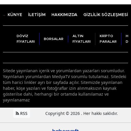
KÜNYE
İLETİŞİM
HAKKIMIZDA
GİZLİLİK SÖZLEŞMESİ
DÖVİZ
ALTIN
KRİPTO
HA
BORSALAR
FİYATLARI
FİYATLARI
PARALAR
DU
Sitede yayınlanan içerik ve yorumlardan yazarları sorumludur.
Yayınlanan yorumlardan MedyaTV sorumlu tutulamaz. Sitedeki
tüm harici linkler ayrı bir sayfada açılır. Sitemizde yayınlanan
haber, köşe yazıları ve fotoğraflar izin alınmaksızın kaynak
gösterilse dahi, herhangi bir ortamda kullanılamaz ve
yayınlanamaz
RSS
Copyright © 2026 . Her hakkı saklıdır.