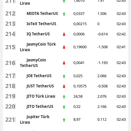
211
1,6010
1.91
02:43
Lirası
212
MIOTA TetherUS
0,0337
1.506
02:43
213
IoTeX TetherUS
0,00215
0
02:43
214
IQ TetherUS
0,0006
-0.614
02:42
JasmyCoin Türk
215
0,19600
-1.508
02:41
Lirası
JasmyCoin
216
0,0041
-1.193
02:43
TetherUS
217
JOE TetherUS
0,025
2.066
02:43
218
JUST TetherUS
0,10575
-0.508
02:43
219
JITO Türk Lirası
24,58
2.076
02:43
220
JITO TetherUS
0,52
2.166
02:43
Jupiter Türk
221
8,97
0.112
02:43
Lirası