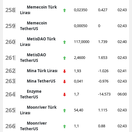
Memecoin Türk
258
0,02350
0.427
02:43
Lirası
Memecoin
259
0,00050
0
02:43
TetherUS
MetisDAO Türk
260
117,0000
1.739
02:40
Lirası
MetisDAO
261
2,4600
1.653
02:43
TetherUS
262
Mina Türk Lirası
1,93
-1.026
02:41
263
Mina TetherUS
0,041
-0.976
02:43
Enzyme
264
1,7
-14.573
06:00
TetherUS
Moonriver Türk
265
54,40
1.115
02:43
Lirası
Moonriver
266
1,1
0.88
02:43
TetherUS