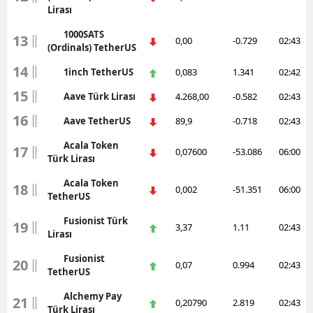
Lirası
1000SATS
13
0,00
-0.729
02:43
(Ordinals) TetherUS
14
1inch TetherUS
0,083
1.341
02:42
15
Aave Türk Lirası
4.268,00
-0.582
02:43
16
Aave TetherUS
89,9
-0.718
02:43
Acala Token
17
0,07600
-53.086
06:00
Türk Lirası
Acala Token
18
0,002
-51.351
06:00
TetherUS
Fusionist Türk
19
3,37
1.11
02:43
Lirası
Fusionist
20
0,07
0.994
02:43
TetherUS
Alchemy Pay
21
0,20790
2.819
02:43
Türk Lirası