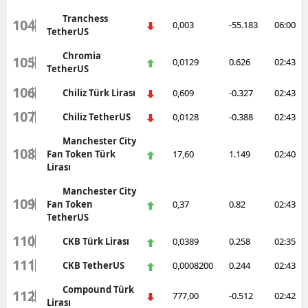
Tranchess
104
0,003
-55.183
06:00
TetherUS
Chromia
105
0,0129
0.626
02:43
TetherUS
106
Chiliz Türk Lirası
0,609
-0.327
02:43
107
Chiliz TetherUS
0,0128
-0.388
02:43
Manchester City
108
Fan Token Türk
17,60
1.149
02:40
Lirası
Manchester City
109
Fan Token
0,37
0.82
02:43
TetherUS
110
CKB Türk Lirası
0,0389
0.258
02:35
111
CKB TetherUS
0,0008200
0.244
02:43
Compound Türk
112
777,00
-0.512
02:42
Lirası