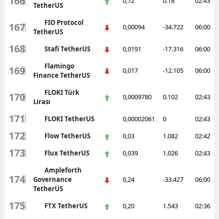
166
0,72
0.18
02:43
TetherUS
FIO Protocol
167
0,00094
-34.722
06:00
TetherUS
168
Stafi TetherUS
0,0191
-17.316
06:00
Flamingo
169
0,017
-12.105
06:00
Finance TetherUS
FLOKI Türk
170
0,0009780
0.102
02:43
Lirası
171
FLOKI TetherUS
0,00002061
0
02:43
172
Flow TetherUS
0,03
1.082
02:42
173
Flux TetherUS
0,039
1.026
02:43
Ampleforth
174
Governance
0,24
-33.427
06:00
TetherUS
175
FTX TetherUS
0,20
1.543
02:36