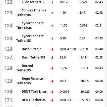
122
Civic TetherUS
0,0176
0.629
02:43
Convex Finance
123
1,46
3.47
02:43
TetherUS
CyberConnect
124
14,50
0.694
02:31
Türk Lirası
CyberConnect
125
0,30
0.33
02:43
TetherUS
126
Dash Bitcoin
0,00047600
-2.158
02:40
127
Dash TetherUS
31,0
-1.181
02:43
Decred
128
12,97
-3.353
02:43
TetherUS
Dego Finance
129
0,03
-50.877
06:00
TetherUS
130
DENT Türk Lirası
0,00161
-39.925
06:00
131
DENT TetherUS
0,000038
-35.593
06:00