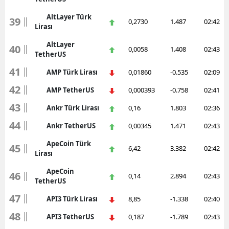
AltLayer Türk
39
0,2730
1.487
02:42
Lirası
AltLayer
40
0,0058
1.408
02:43
TetherUS
41
AMP Türk Lirası
0,01860
-0.535
02:09
42
AMP TetherUS
0,000393
-0.758
02:41
43
Ankr Türk Lirası
0,16
1.803
02:36
44
Ankr TetherUS
0,00345
1.471
02:43
ApeCoin Türk
45
6,42
3.382
02:42
Lirası
ApeCoin
46
0,14
2.894
02:43
TetherUS
47
API3 Türk Lirası
8,85
-1.338
02:40
48
API3 TetherUS
0,187
-1.789
02:43