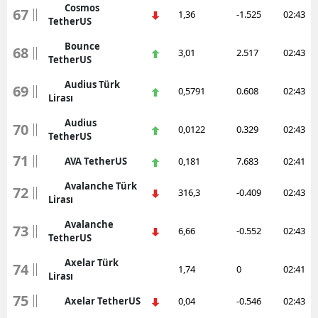
Cosmos
67
1,36
-1.525
02:43
TetherUS
Bounce
68
3,01
2.517
02:43
TetherUS
Audius Türk
69
0,5791
0.608
02:43
Lirası
Audius
70
0,0122
0.329
02:43
TetherUS
71
AVA TetherUS
0,181
7.683
02:41
Avalanche Türk
72
316,3
-0.409
02:43
Lirası
Avalanche
73
6,66
-0.552
02:43
TetherUS
Axelar Türk
74
1,74
0
02:41
Lirası
75
Axelar TetherUS
0,04
-0.546
02:43