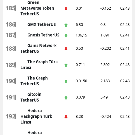
Green
185
Metaverse Token
0,01
-0.152
02:43
TetherUS
186
GMX TetherUS
6,30
0.8
02:43
187
Gnosis TetherUS
106,15
1.891
02:41
Gains Network
188
0,50
-0.202
02:41
TetherUS
The Graph Türk
189
0,711
2.302
02:43
Lirası
The Graph
190
0,0150
2.183
02:43
TetherUS
Gitcoin
191
0,079
5.49
02:43
TetherUS
Hedera
192
Hashgraph Türk
3,28
-0.424
02:43
Lirası
Hedera