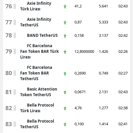
Axie Infinity
76
41,2
5.641
02:43
Türk Lirası
Axie Infinity
77
0,87
5.333
02:43
TetherUS
78
BAND TetherUS
0,158
3.137
02:42
FC Barcelona
79
Fan Token BAR Türk
12,8000000
1.426
02:26
Lirası
FC Barcelona
80
Fan Token BAR
0,2690
0.749
02:27
TetherUS
Basic Attention
81
0,0671
2.131
02:43
Token TetherUS
Bella Protocol
82
4,76
1.277
02:38
Türk Lirası
Bella Protocol
83
0,100
1.414
02:41
TetherUS