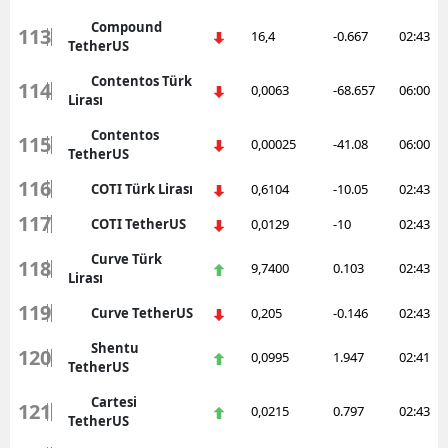
Compound
113
16,4
-0.667
02:43
TetherUS
Contentos Türk
114
0,0063
-68.657
06:00
Lirası
Contentos
115
0,00025
-41.08
06:00
TetherUS
116
COTI Türk Lirası
0,6104
-10.05
02:43
117
COTI TetherUS
0,0129
-10
02:43
Curve Türk
118
9,7400
0.103
02:43
Lirası
119
Curve TetherUS
0,205
-0.146
02:43
Shentu
120
0,0995
1.947
02:41
TetherUS
Cartesi
121
0,0215
0.797
02:43
TetherUS