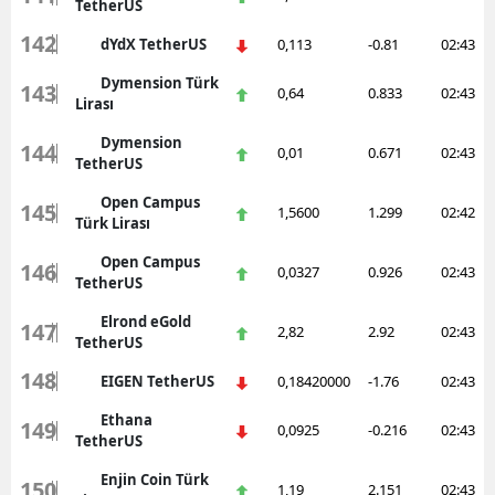
TetherUS
142
dYdX TetherUS
0,113
-0.81
02:43
Dymension Türk
143
0,64
0.833
02:43
Lirası
Dymension
144
0,01
0.671
02:43
TetherUS
Open Campus
145
1,5600
1.299
02:42
Türk Lirası
Open Campus
146
0,0327
0.926
02:43
TetherUS
Elrond eGold
147
2,82
2.92
02:43
TetherUS
148
EIGEN TetherUS
0,18420000
-1.76
02:43
Ethana
149
0,0925
-0.216
02:43
TetherUS
Enjin Coin Türk
150
1,19
2.151
02:43