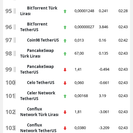
BitTorrent Türk
95
0,00001248
0.241
02:28
Lirası
BitTorrent
96
0,00000027
3.846
02:43
TetherUS
97
Coin98 TetherUS
0,013
0.16
02:42
PancakeSwap
98
67,00
0.135
02:43
Türk Lirası
PancakeSwap
99
1,41
-0.494
02:43
TetherUS
100
Celo TetherUS
0,060
-0.661
02:43
Celer Network
101
0,00168
3.19
02:43
TetherUS
Conflux
102
1,81
-3.061
02:43
Network Türk Lirası
Conflux
103
0,0380
-3.209
02:43
Network TetherUS