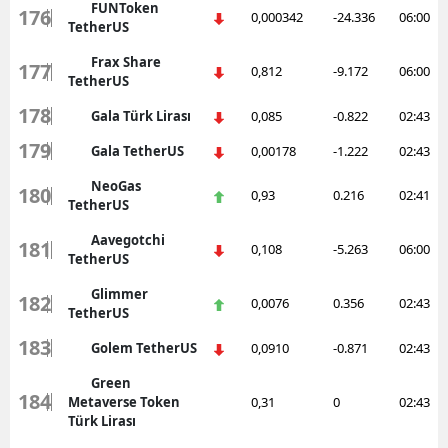
FUNToken
176
0,000342
-24.336
06:00
TetherUS
Frax Share
177
0,812
-9.172
06:00
TetherUS
178
Gala Türk Lirası
0,085
-0.822
02:43
179
Gala TetherUS
0,00178
-1.222
02:43
NeoGas
180
0,93
0.216
02:41
TetherUS
Aavegotchi
181
0,108
-5.263
06:00
TetherUS
Glimmer
182
0,0076
0.356
02:43
TetherUS
183
Golem TetherUS
0,0910
-0.871
02:43
Green
184
Metaverse Token
0,31
0
02:43
Türk Lirası