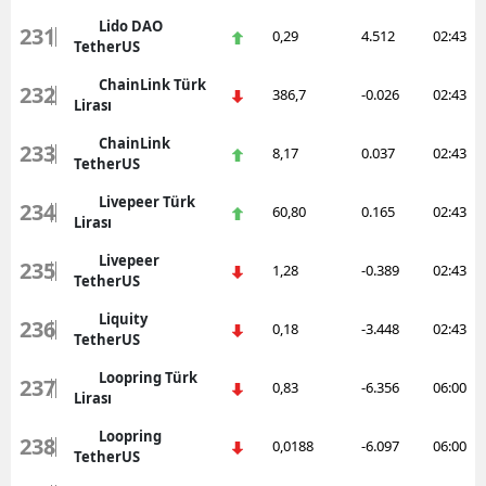
Lido DAO
231
0,29
4.512
02:43
TetherUS
ChainLink Türk
232
386,7
-0.026
02:43
Lirası
ChainLink
233
8,17
0.037
02:43
TetherUS
Livepeer Türk
234
60,80
0.165
02:43
Lirası
Livepeer
235
1,28
-0.389
02:43
TetherUS
Liquity
236
0,18
-3.448
02:43
TetherUS
Loopring Türk
237
0,83
-6.356
06:00
Lirası
Loopring
238
0,0188
-6.097
06:00
TetherUS