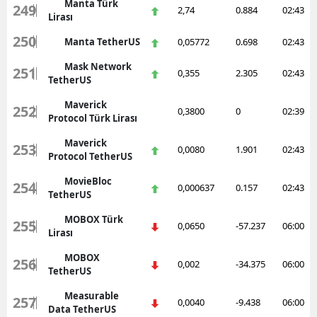
Manta Türk
249
2,74
0.884
02:43
Lirası
250
Manta TetherUS
0,05772
0.698
02:43
Mask Network
251
0,355
2.305
02:43
TetherUS
Maverick
252
0,3800
0
02:39
Protocol Türk Lirası
Maverick
253
0,0080
1.901
02:43
Protocol TetherUS
MovieBloc
254
0,000637
0.157
02:43
TetherUS
MOBOX Türk
255
0,0650
-57.237
06:00
Lirası
MOBOX
256
0,002
-34.375
06:00
TetherUS
Measurable
257
0,0040
-9.438
06:00
Data TetherUS