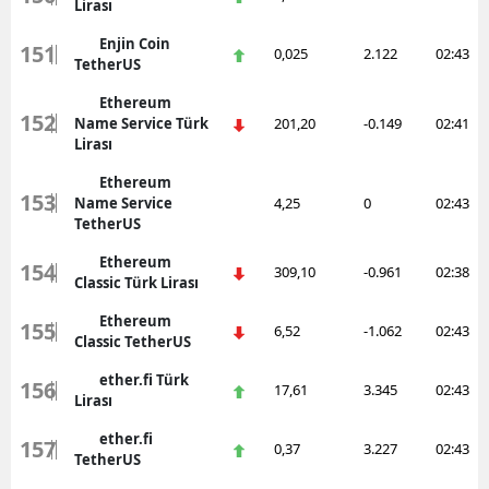
Lirası
Enjin Coin
151
0,025
2.122
02:43
TetherUS
Ethereum
152
Name Service Türk
201,20
-0.149
02:41
Lirası
Ethereum
153
Name Service
4,25
0
02:43
TetherUS
Ethereum
154
309,10
-0.961
02:38
Classic Türk Lirası
Ethereum
155
6,52
-1.062
02:43
Classic TetherUS
ether.fi Türk
156
17,61
3.345
02:43
Lirası
ether.fi
157
0,37
3.227
02:43
TetherUS