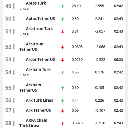
Aptos Türk
49
28,10
2.555
02:42
Lirası
50
Aptos TetherUS
0,59
2.241
02:43
Arbitrum Türk
51
3,81
-2.057
02:43
Lirası
Arbitrum
52
0,0805
-2.068
02:43
TetherUS
53
Ardor TetherUS
0,0210
-0.522
06:00
Arkham Türk
54
4,55
0.176
02:42
Lirası
Arkham
55
0,10
0.105
02:42
TetherUS
56
Ark Türk Lirası
4,44
0.226
02:42
57
Ark TetherUS
0,09
-0.107
02:42
ARPA Chain
58
0,3973
-0.526
02:43
Türk Lirası