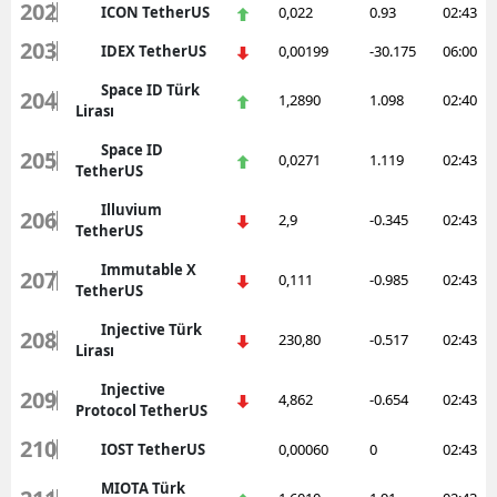
202
ICON TetherUS
0,022
0.93
02:43
203
IDEX TetherUS
0,00199
-30.175
06:00
Space ID Türk
204
1,2890
1.098
02:40
Lirası
Space ID
205
0,0271
1.119
02:43
TetherUS
Illuvium
206
2,9
-0.345
02:43
TetherUS
Immutable X
207
0,111
-0.985
02:43
TetherUS
Injective Türk
208
230,80
-0.517
02:43
Lirası
Injective
209
4,862
-0.654
02:43
Protocol TetherUS
210
IOST TetherUS
0,00060
0
02:43
MIOTA Türk