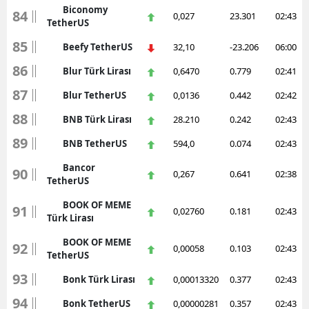
Biconomy
84
0,027
23.301
02:43
TetherUS
85
Beefy TetherUS
32,10
-23.206
06:00
86
Blur Türk Lirası
0,6470
0.779
02:41
87
Blur TetherUS
0,0136
0.442
02:42
88
BNB Türk Lirası
28.210
0.242
02:43
89
BNB TetherUS
594,0
0.074
02:43
Bancor
90
0,267
0.641
02:38
TetherUS
BOOK OF MEME
91
0,02760
0.181
02:43
Türk Lirası
BOOK OF MEME
92
0,00058
0.103
02:43
TetherUS
93
Bonk Türk Lirası
0,00013320
0.377
02:43
94
Bonk TetherUS
0,00000281
0.357
02:43