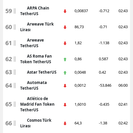
ARPA Chain
59
0,00837
-0.712
02:43
TetherUS
Arweave Türk
60
86,73
-0.71
02:43
Lirası
Arweave
61
1,82
-1.138
02:43
TetherUS
AS Roma Fan
62
0,86
0.587
02:43
Token TetherUS
63
Astar TetherUS
0,0048
0.42
02:43
Automata
64
0,0012
-53.846
06:00
TetherUS
Atlético de
65
Madrid Fan Token
1,6010
-0.435
02:41
TetherUS
Cosmos Türk
66
64,3
-1.38
02:42
Lirası