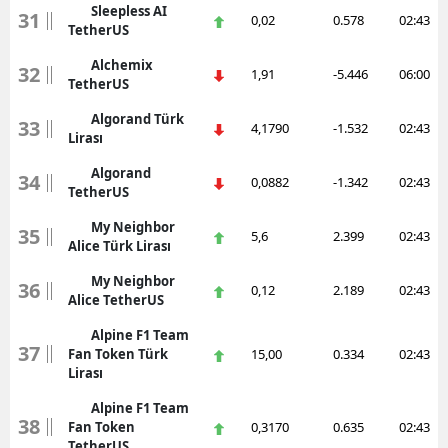
Sleepless AI
31
0,02
0.578
02:43
TetherUS
Alchemix
32
1,91
-5.446
06:00
TetherUS
Algorand Türk
33
4,1790
-1.532
02:43
Lirası
Algorand
34
0,0882
-1.342
02:43
TetherUS
My Neighbor
35
5,6
2.399
02:43
Alice Türk Lirası
My Neighbor
36
0,12
2.189
02:43
Alice TetherUS
Alpine F1 Team
37
Fan Token Türk
15,00
0.334
02:43
Lirası
Alpine F1 Team
38
Fan Token
0,3170
0.635
02:43
TetherUS