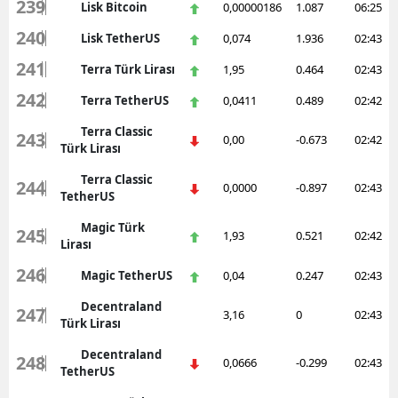
239
Lisk Bitcoin
0,00000186
1.087
06:25
240
Lisk TetherUS
0,074
1.936
02:43
241
Terra Türk Lirası
1,95
0.464
02:43
242
Terra TetherUS
0,0411
0.489
02:42
Terra Classic
243
0,00
-0.673
02:42
Türk Lirası
Terra Classic
244
0,0000
-0.897
02:43
TetherUS
Magic Türk
245
1,93
0.521
02:42
Lirası
246
Magic TetherUS
0,04
0.247
02:43
Decentraland
247
3,16
0
02:43
Türk Lirası
Decentraland
248
0,0666
-0.299
02:43
TetherUS