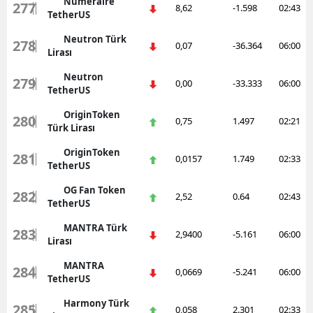
Numeraire
277
8,62
-1.598
02:43
TetherUS
Neutron Türk
278
0,07
-36.364
06:00
Lirası
Neutron
279
0,00
-33.333
06:00
TetherUS
OriginToken
280
0,75
1.497
02:21
Türk Lirası
OriginToken
281
0,0157
1.749
02:33
TetherUS
OG Fan Token
282
2,52
0.64
02:43
TetherUS
MANTRA Türk
283
2,9400
-5.161
06:00
Lirası
MANTRA
284
0,0669
-5.241
06:00
TetherUS
Harmony Türk
285
0,058
2.301
02:33