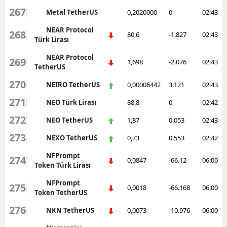
267
Metal TetherUS
0,2020000
0
02:43
NEAR Protocol
268
80,6
-1.827
02:43
Türk Lirası
NEAR Protocol
269
1,698
-2.076
02:43
TetherUS
270
NEIRO TetherUS
0,00006442
3.121
02:43
271
NEO Türk Lirası
88,8
0
02:42
272
NEO TetherUS
1,87
0.053
02:43
273
NEXO TetherUS
0,73
0.553
02:42
NFPrompt
274
0,0847
-66.12
06:00
Token Türk Lirası
NFPrompt
275
0,0018
-66.168
06:00
Token TetherUS
276
NKN TetherUS
0,0073
-10.976
06:00