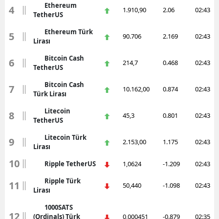
Ethereum
4
1.910,90
2.06
02:43
TetherUS
Ethereum Türk
5
90.706
2.169
02:43
Lirası
Bitcoin Cash
6
214,7
0.468
02:43
TetherUS
Bitcoin Cash
7
10.162,00
0.874
02:43
Türk Lirası
Litecoin
8
45,3
0.801
02:43
TetherUS
Litecoin Türk
9
2.153,00
1.175
02:43
Lirası
10
Ripple TetherUS
1,0624
-1.209
02:43
Ripple Türk
11
50,440
-1.098
02:43
Lirası
1000SATS
12
(Ordinals) Türk
0,000451
-0.879
02:35