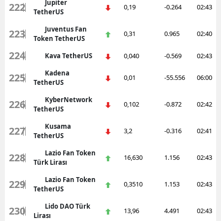
Jupiter
222
0,19
-0.264
02:43
TetherUS
Juventus Fan
223
0,31
0.965
02:40
Token TetherUS
224
Kava TetherUS
0,040
-0.569
02:43
Kadena
225
0,01
-55.556
06:00
TetherUS
KyberNetwork
226
0,102
-0.872
02:42
TetherUS
Kusama
227
3,2
-0.316
02:41
TetherUS
Lazio Fan Token
228
16,630
1.156
02:43
Türk Lirası
Lazio Fan Token
229
0,3510
1.153
02:43
TetherUS
Lido DAO Türk
230
13,96
4.491
02:43
Lirası