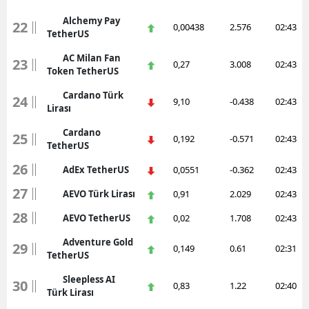
Alchemy Pay
22
0,00438
2.576
02:43
TetherUS
AC Milan Fan
23
0,27
3.008
02:43
Token TetherUS
Cardano Türk
24
9,10
-0.438
02:43
Lirası
Cardano
25
0,192
-0.571
02:43
TetherUS
26
AdEx TetherUS
0,0551
-0.362
02:43
27
AEVO Türk Lirası
0,91
2.029
02:43
28
AEVO TetherUS
0,02
1.708
02:43
Adventure Gold
29
0,149
0.61
02:31
TetherUS
Sleepless AI
30
0,83
1.22
02:40
Türk Lirası