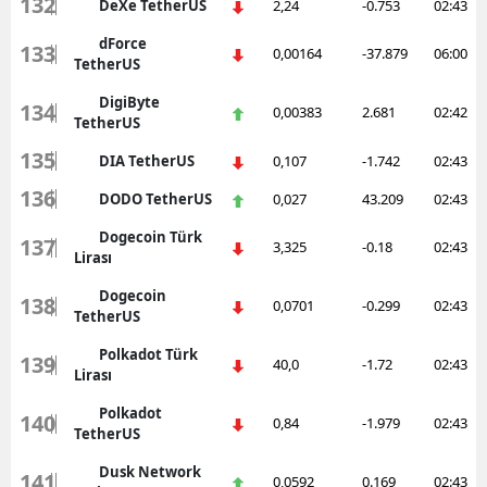
132
DeXe TetherUS
2,24
-0.753
02:43
dForce
133
0,00164
-37.879
06:00
TetherUS
DigiByte
134
0,00383
2.681
02:42
TetherUS
135
DIA TetherUS
0,107
-1.742
02:43
136
DODO TetherUS
0,027
43.209
02:43
Dogecoin Türk
137
3,325
-0.18
02:43
Lirası
Dogecoin
138
0,0701
-0.299
02:43
TetherUS
Polkadot Türk
139
40,0
-1.72
02:43
Lirası
Polkadot
140
0,84
-1.979
02:43
TetherUS
Dusk Network
141
0,0592
0.169
02:43