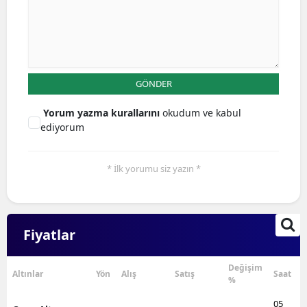
GÖNDER
Yorum yazma kurallarını
okudum ve kabul
ediyorum
* İlk yorumu siz yazın *
Fiyatlar
Değişim
Altınlar
Yön
Alış
Satış
Saat
%
05