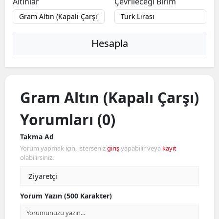
Altınlar
Çevrileceği Birim
Hesapla
Gram Altın (Kapalı Çarşı)
Yorumları (0)
Takma Ad
Yorum yapmak için, isterseniz
giriş
yapabilir veya
kayıt
olabilirsiniz.
Yorum Yazın (500 Karakter)