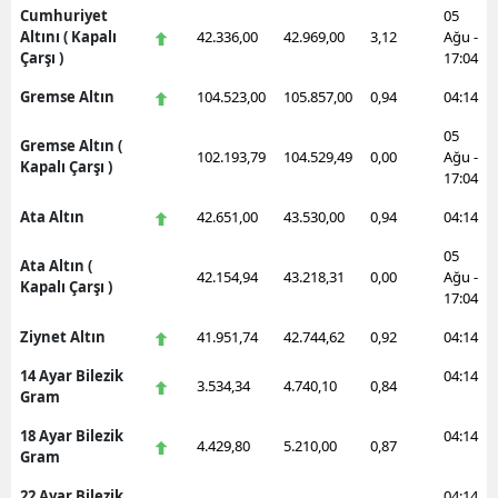
Cumhuriyet
05
Altını ( Kapalı
42.336,00
42.969,00
3,12
Ağu -
Çarşı )
17:04
Gremse Altın
104.523,00
105.857,00
0,94
04:14
05
Gremse Altın (
102.193,79
104.529,49
0,00
Ağu -
Kapalı Çarşı )
17:04
Ata Altın
42.651,00
43.530,00
0,94
04:14
05
Ata Altın (
42.154,94
43.218,31
0,00
Ağu -
Kapalı Çarşı )
17:04
Ziynet Altın
41.951,74
42.744,62
0,92
04:14
14 Ayar Bilezik
04:14
3.534,34
4.740,10
0,84
Gram
18 Ayar Bilezik
04:14
4.429,80
5.210,00
0,87
Gram
22 Ayar Bilezik
04:14