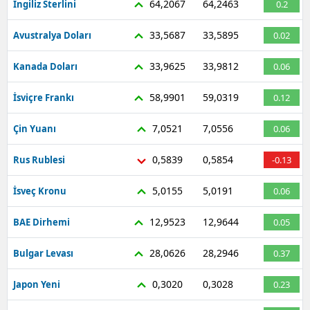
64,2067
64,2463
İngiliz Sterlini
0.2
33,5687
33,5895
Avustralya Doları
0.02
33,9625
33,9812
Kanada Doları
0.06
58,9901
59,0319
İsviçre Frankı
0.12
7,0521
7,0556
Çin Yuanı
0.06
0,5839
0,5854
Rus Rublesi
-0.13
5,0155
5,0191
İsveç Kronu
0.06
12,9523
12,9644
BAE Dirhemi
0.05
28,0626
28,2946
Bulgar Levası
0.37
0,3020
0,3028
Japon Yeni
0.23