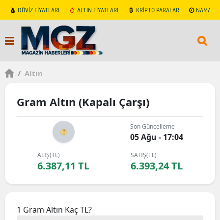
DÖVİZ FİYATLARI
ALTIN FİYATLARI
KRİPTO PARALAR
NAMAZ V
/
Altın
Gram Altın (Kapalı Çarşı)
Son Güncelleme
05 Ağu - 17:04
ALIŞ(TL)
SATIŞ(TL)
6.387,11 TL
6.393,24 TL
1 Gram Altın Kaç TL?