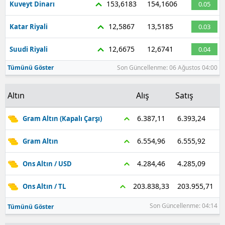
153,6183
154,1606
Kuveyt Dinarı
0.05
12,5867
13,5185
Katar Riyali
0.03
12,6675
12,6741
Suudi Riyali
0.04
Tümünü Göster
Son Güncellenme: 06 Ağustos 04:00
Altın
Alış
Satış
6.393,24
6.387,11
Gram Altın (Kapalı Çarşı)
6.555,92
6.554,96
Gram Altın
4.285,09
4.284,46
Ons Altın / USD
203.955,71
203.838,33
Ons Altın / TL
Son Güncellenme: 04:14
Tümünü Göster