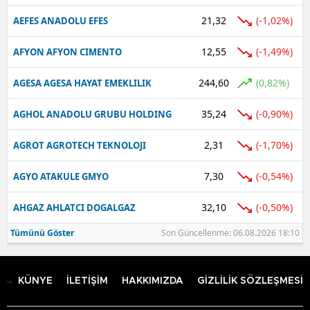
21,32
(-1,02%)
AEFES ANADOLU EFES
12,55
(-1,49%)
AFYON AFYON CIMENTO
244,60
(0,82%)
AGESA AGESA HAYAT EMEKLILIK
35,24
(-0,90%)
AGHOL ANADOLU GRUBU HOLDING
2,31
(-1,70%)
AGROT AGROTECH TEKNOLOJI
7,30
(-0,54%)
AGYO ATAKULE GMYO
32,10
(-0,50%)
AHGAZ AHLATCI DOGALGAZ
Tümünü Göster
Son Güncellenme: 06.08.2026 18:10
KÜNYE
İLETİŞİM
HAKKIMIZDA
GİZLİLİK SÖZLEŞMESİ