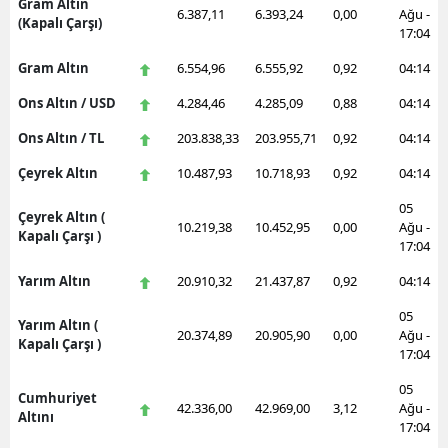
Gram Altın
6.387,11
6.393,24
0,00
Ağu -
(Kapalı Çarşı)
17:04
Gram Altın
6.554,96
6.555,92
0,92
04:14
Ons Altın / USD
4.284,46
4.285,09
0,88
04:14
Ons Altın / TL
203.838,33
203.955,71
0,92
04:14
Çeyrek Altın
10.487,93
10.718,93
0,92
04:14
05
Çeyrek Altın (
10.219,38
10.452,95
0,00
Ağu -
Kapalı Çarşı )
17:04
Yarım Altın
20.910,32
21.437,87
0,92
04:14
05
Yarım Altın (
20.374,89
20.905,90
0,00
Ağu -
Kapalı Çarşı )
17:04
05
Cumhuriyet
42.336,00
42.969,00
3,12
Ağu -
Altını
17:04