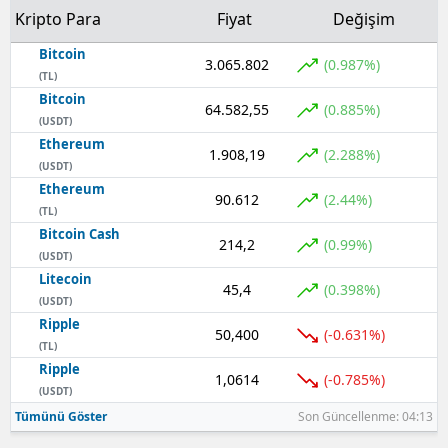
Kripto Para
Fiyat
Değişim
Bitcoin
3.065.802
(0.987%)
(TL)
Bitcoin
64.582,55
(0.885%)
(USDT)
Ethereum
1.908,19
(2.288%)
(USDT)
Ethereum
90.612
(2.44%)
(TL)
Bitcoin Cash
214,2
(0.99%)
(USDT)
Litecoin
45,4
(0.398%)
(USDT)
Ripple
50,400
(-0.631%)
(TL)
Ripple
1,0614
(-0.785%)
(USDT)
Tümünü Göster
Son Güncellenme: 04:13