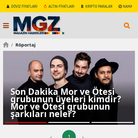
DÖVİZ FİYATLARI
ALTIN FİYATLARI
KRİPTO PARALAR
NAMAZ V
/
Röportaj
Son Dakika Mor ve Ötesi
grubunun üyeleri kimdir?
Mor ve Ötesi grubunun
şarkıları neler?
‹
›
1