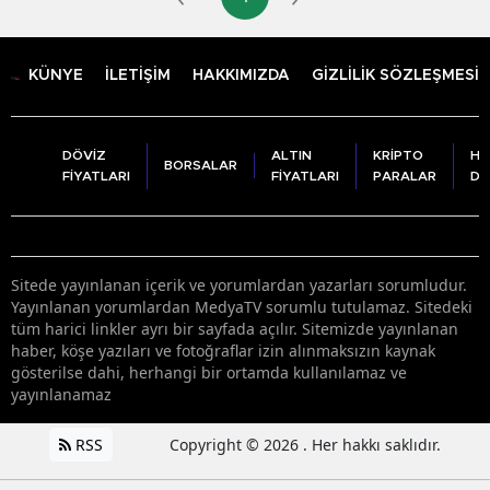
KÜNYE
İLETİŞİM
HAKKIMIZDA
GİZLİLİK SÖZLEŞMESİ
DÖVİZ
ALTIN
KRİPTO
HA
BORSALAR
FİYATLARI
FİYATLARI
PARALAR
DU
Sitede yayınlanan içerik ve yorumlardan yazarları sorumludur.
Yayınlanan yorumlardan MedyaTV sorumlu tutulamaz. Sitedeki
tüm harici linkler ayrı bir sayfada açılır. Sitemizde yayınlanan
haber, köşe yazıları ve fotoğraflar izin alınmaksızın kaynak
gösterilse dahi, herhangi bir ortamda kullanılamaz ve
yayınlanamaz
RSS
Copyright © 2026 . Her hakkı saklıdır.