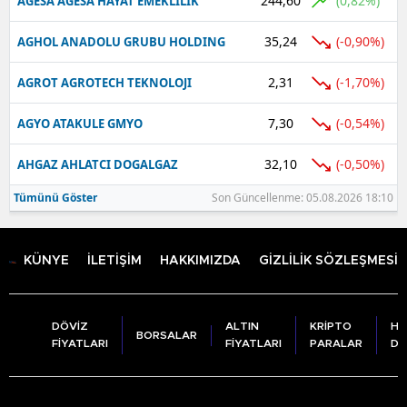
244,60
(0,82%)
AGESA AGESA HAYAT EMEKLILIK
35,24
(-0,90%)
AGHOL ANADOLU GRUBU HOLDING
2,31
(-1,70%)
AGROT AGROTECH TEKNOLOJI
7,30
(-0,54%)
AGYO ATAKULE GMYO
32,10
(-0,50%)
AHGAZ AHLATCI DOGALGAZ
Tümünü Göster
Son Güncellenme: 05.08.2026 18:10
KÜNYE
İLETİŞİM
HAKKIMIZDA
GİZLİLİK SÖZLEŞMESİ
DÖVİZ
ALTIN
KRİPTO
HA
BORSALAR
FİYATLARI
FİYATLARI
PARALAR
DU