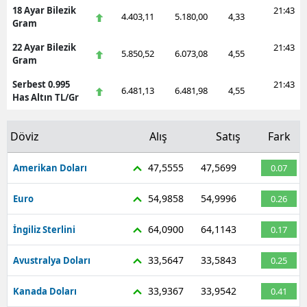
18 Ayar Bilezik
21:43
4.403,11
5.180,00
4,33
Gram
22 Ayar Bilezik
21:43
5.850,52
6.073,08
4,55
Gram
Serbest 0.995
21:43
6.481,13
6.481,98
4,55
Has Altın TL/Gr
Döviz
Alış
Satış
Fark
47,5555
47,5699
Amerikan Doları
0.07
54,9858
54,9996
Euro
0.26
64,0900
64,1143
İngiliz Sterlini
0.17
33,5647
33,5843
Avustralya Doları
0.25
33,9367
33,9542
Kanada Doları
0.41