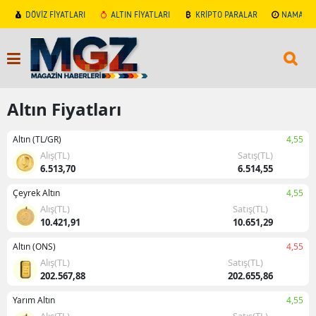
DÖVİZ FİYATLARI
ALTIN FİYATLARI
KRİPTO PARALAR
NAMAZ V
Altın Fiyatları
Altın (TL/GR)
4,55
Alış(TL)
Satış(TL)
6.513,70
6.514,55
Çeyrek Altın
4,55
Alış(TL)
Satış(TL)
10.421,91
10.651,29
Altın (ONS)
4,55
Alış(TL)
Satış(TL)
202.567,88
202.655,86
Yarım Altın
4,55