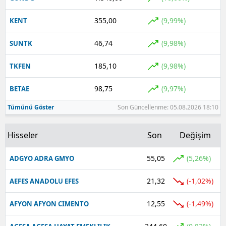
355,00
(9,99%)
KENT
46,74
(9,98%)
SUNTK
185,10
(9,98%)
TKFEN
98,75
(9,97%)
BETAE
Tümünü Göster
Son Güncellenme: 05.08.2026 18:10
Hisseler
Son
Değişim
55,05
(5,26%)
ADGYO ADRA GMYO
21,32
(-1,02%)
AEFES ANADOLU EFES
12,55
(-1,49%)
AFYON AFYON CIMENTO