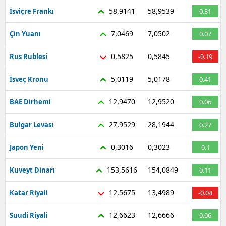
58,9141
58,9539
İsviçre Frankı
0.31
7,0469
7,0502
Çin Yuanı
0.07
0,5825
0,5845
Rus Rublesi
-0.19
5,0119
5,0178
İsveç Kronu
0.41
12,9470
12,9520
BAE Dirhemi
0.06
27,9529
28,1944
Bulgar Levası
0.27
0,3016
0,3023
Japon Yeni
0.1
153,5616
154,0849
Kuveyt Dinarı
0.11
12,5675
13,4989
Katar Riyali
-0.04
12,6623
12,6666
Suudi Riyali
0.06