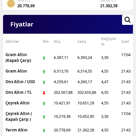
Alış(TL)
Satış(TL)
20.778,69
21.302,58
Fiyatlar
Değişim
Altınlar
Yön
Alış
Satış
Saat
%
Gram Altın
17:04
6.387,11
6.393,24
3,30
(Kapalı Çarşı)
Gram Altın
6.513,70
6.514,55
4,55
21:43
Ons Altın / USD
4.259,61
4.260,17
4,47
21:43
Ons Altın / TL
202.567,88
202.655,86
4,55
21:43
Çeyrek Altın
10.421,91
10.651,29
4,55
21:43
Çeyrek Altın (
17:04
10.219,38
10.452,95
3,30
Kapalı Çarşı )
Yarım Altın
20.778,69
21.302,58
4,55
21:43