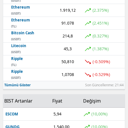
(USDT)
Ethereum
1.919,12
(2.375%)
(USDT)
Ethereum
91.078
(2.451%)
(TL)
Bitcoin Cash
214,8
(0.327%)
(USDT)
Litecoin
45,3
(1.387%)
(USDT)
Ripple
50,810
(-0.509%)
(TL)
Ripple
1,0708
(-0.529%)
(USDT)
Tümünü Göster
Son Güncellenme: 21:44
BIST Artanlar
Fiyat
Değişim
5,94
(10,00%)
ESCOM
1.540,00
(10,00%)
GUNDG