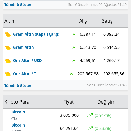
Tümünü Göster
Son Güncellenme: 05 Ağustos 21:40
Altın
Alış
Satış
6.393,24
6.387,11
Gram Altın (Kapalı Çarşı)
6.514,55
6.513,70
Gram Altın
4.260,17
4.259,61
Ons Altın / USD
202.655,86
202.567,88
Ons Altın / TL
Son Güncellenme: 21:43
Tümünü Göster
Kripto Para
Fiyat
Değişim
Bitcoin
3.075.000
(0.914%)
(TL)
Bitcoin
64.791,64
(0.833%)