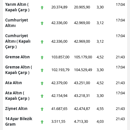
Yarım Altın (
17:04
20.374,89
20.905,90
3,30
Kapalı Çarşı )
Cumhuriyet
17:04
42.336,00
42.969,00
3,12
Altını
Cumhuriyet
17:04
Altını ( Kapalı
42.336,00
42.969,00
3,12
Çarşı )
Gremse Altın
103.857,00
105.179,00
4,52
21:43
Gremse Altın (
17:04
102.193,79
104.529,49
3,30
Kapalı Çarşı )
Ata Altın
42.379,00
43.251,00
4,52
21:43
Ata Altın (
17:04
42.154,94
43.218,31
3,30
Kapalı Çarşı )
Ziynet Altın
41.687,65
42.474,87
4,55
21:43
14 Ayar Bilezik
21:43
3.511,55
4.713,30
4,03
Gram