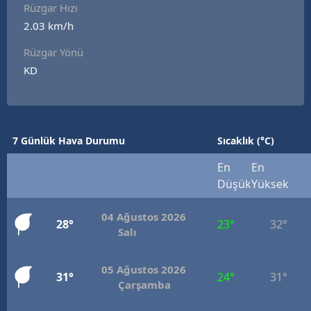
Rüzgar Hızı
2.03 km/h
Rüzgar Yönü
KD
7 Günlük Hava Durumu
Sıcaklık (°C)
En
En
Düşük
Yüksek
04 Ağustos 2026
28°
23°
32°
Salı
05 Ağustos 2026
31°
24°
31°
Çarşamba