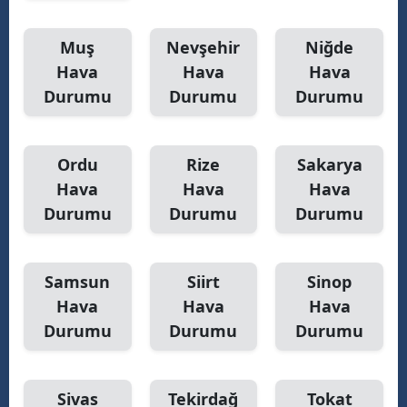
Muş
Nevşehir
Niğde
Hava
Hava
Hava
Durumu
Durumu
Durumu
Ordu
Rize
Sakarya
Hava
Hava
Hava
Durumu
Durumu
Durumu
Samsun
Siirt
Sinop
Hava
Hava
Hava
Durumu
Durumu
Durumu
Sivas
Tekirdağ
Tokat