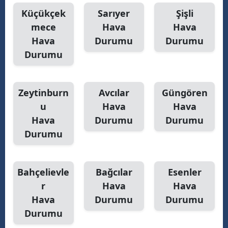
Küçükçek
Sarıyer
Şişli
mece
Hava
Hava
Hava
Durumu
Durumu
Durumu
Zeytinburn
Avcılar
Güngören
u
Hava
Hava
Hava
Durumu
Durumu
Durumu
Bahçelievle
Bağcılar
Esenler
r
Hava
Hava
Hava
Durumu
Durumu
Durumu