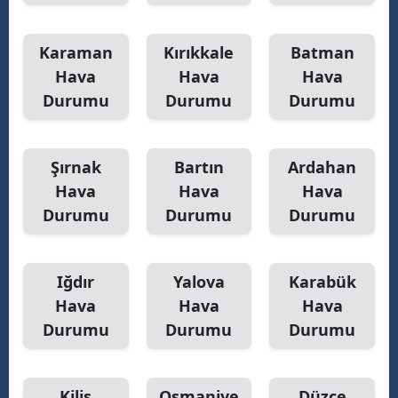
Karaman
Kırıkkale
Batman
Hava
Hava
Hava
Durumu
Durumu
Durumu
Şırnak
Bartın
Ardahan
Hava
Hava
Hava
Durumu
Durumu
Durumu
Iğdır
Yalova
Karabük
Hava
Hava
Hava
Durumu
Durumu
Durumu
Kilis
Osmaniye
Düzce