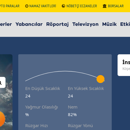
PTO PARALAR
NAMAZ VAKİTLERİ
NÖBETÇİ ECZANELER
BORSALAR
erler
Yabancılar
Röportaj
Televizyon
Müzik
Etki
İns
Köşe
En Düşük Sıcaklık
En Yüksek Sıcaklık
24
24
Yağmur Olasılığı
Nem
%
82%
Rüzgar Hızı
Rüzgar Yönü