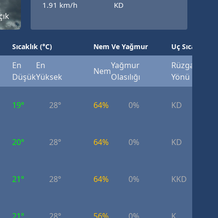
1.91 km/h
KD
çık
Sıcaklık (°C)
Nem Ve Yağmur
Uç Sıcaklık (°
En
En
Yağmur
Rüzgar
Rüzg
Nem
Düşük
Yüksek
Olasılığı
Yönü
Hızı
19°
28°
64%
0%
KD
3.
20°
28°
64%
0%
KD
3.
21°
28°
64%
0%
KKD
3.
21°
28°
56%
0%
K
3.