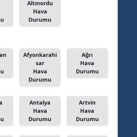
Altınordu
Hava
mu
Durumu
an
Afyonkarahi
Ağrı
sar
Hava
mu
Hava
Durumu
Durumu
a
Antalya
Artvin
Hava
Hava
mu
Durumu
Durumu