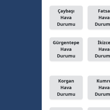
Çaybaşı
Fats
Hava
Hava
Durumu
Duru
Gürgentepe
İkizc
Hava
Hava
Durumu
Duru
Korgan
Kumr
Hava
Hava
Durumu
Duru