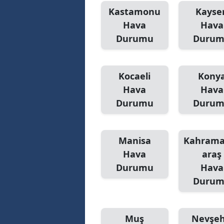
Kastamonu
Kayser
Hava
Hava
Durumu
Duru
Kocaeli
Kony
Hava
Hava
Durumu
Duru
Manisa
Kahram
Hava
araş
Durumu
Hava
Duru
Muş
Nevşeh