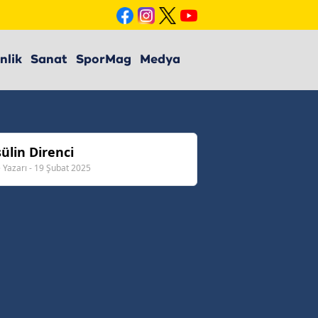
nlik
Sanat
SporMag
Medya
ülin Direnci
 Yazarı - 19 Şubat 2025