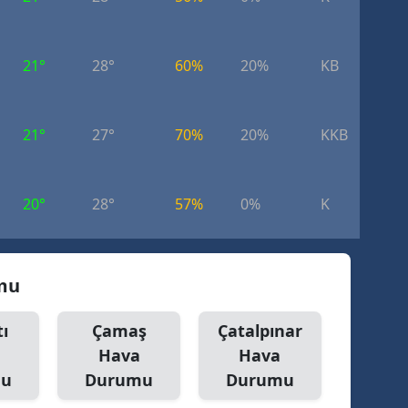
21°
28°
60%
20%
KB
5.
21°
27°
70%
20%
KKB
3.
20°
28°
57%
0%
K
3.
umu
ı
Çamaş
Çatalpınar
Hava
Hava
mu
Durumu
Durumu