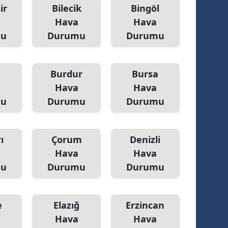
ir
Bilecik
Bingöl
Hava
Hava
mu
Durumu
Durumu
Burdur
Bursa
Hava
Hava
mu
Durumu
Durumu
ı
Çorum
Denizli
Hava
Hava
mu
Durumu
Durumu
e
Elazığ
Erzincan
Hava
Hava