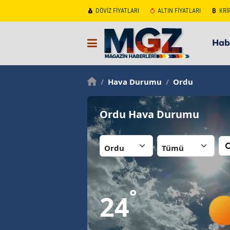
DÖVİZ FİYATLARI
ALTIN FİYATLARI
KRİ
Hab
/
Hava Durumu
/
Ordu
Ordu Hava Durumu
İl:
İlçe:
°
24