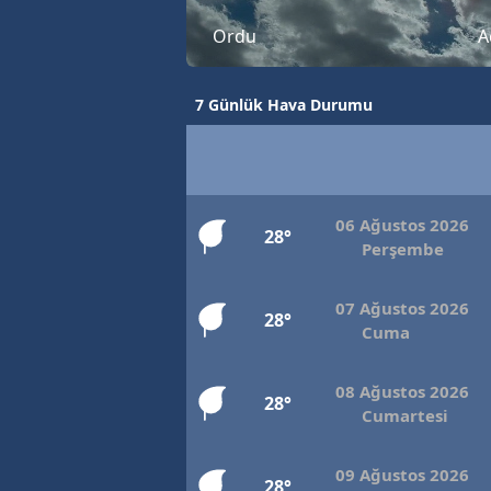
Ordu
A
7 Günlük Hava Durumu
06 Ağustos 2026
28°
Perşembe
07 Ağustos 2026
28°
Cuma
08 Ağustos 2026
28°
Cumartesi
09 Ağustos 2026
28°