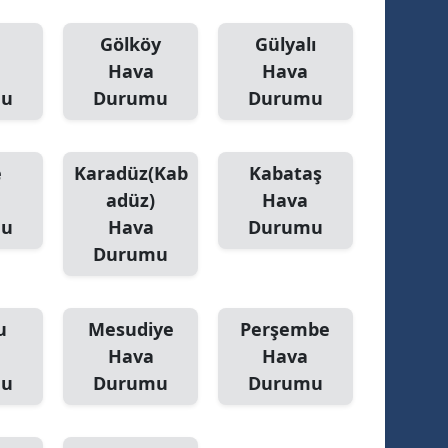
a
Gölköy
Gülyalı
Hava
Hava
mu
Durumu
Durumu
e
Karadüz(Kab
Kabataş
adüz)
Hava
mu
Hava
Durumu
Durumu
u
Mesudiye
Perşembe
Hava
Hava
mu
Durumu
Durumu