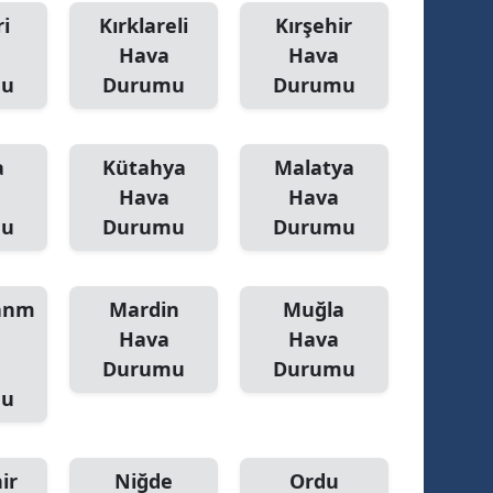
i
Kırklareli
Kırşehir
Hava
Hava
mu
Durumu
Durumu
a
Kütahya
Malatya
Hava
Hava
mu
Durumu
Durumu
anm
Mardin
Muğla
Hava
Hava
Durumu
Durumu
mu
ir
Niğde
Ordu