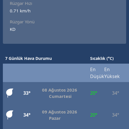
Rüzgar Hızı
0.71 km/h
Rüzgar Yönü
KD
7 Günlük Hava Durumu
Sıcaklık (°C)
En
En
Düşük
Yüksek
08 Ağustos 2026
33°
20°
34°
Cumartesi
09 Ağustos 2026
34°
20°
34°
Pazar