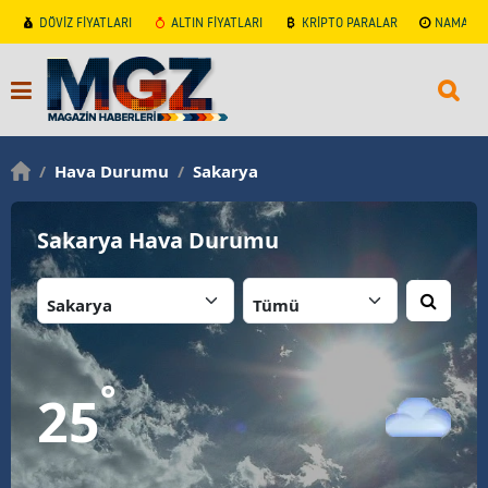
DÖVİZ FİYATLARI
ALTIN FİYATLARI
KRİPTO PARALAR
NAMAZ V
/
Hava Durumu
/
Sakarya
Sakarya Hava Durumu
İl:
İlçe:
°
25