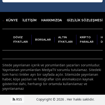
KÜNYE
İLETİŞİM
HAKKIMIZDA
GİZLİLİK SÖZLEŞMESİ
DÖVİZ
ALTIN
KRİPTO
HA
BORSALAR
FİYATLARI
FİYATLARI
PARALAR
DU
Sitede yayınlanan içerik ve yorumlardan yazarları sorumludur.
Yayınlanan yorumlardan MedyaTV sorumlu tutulamaz. Sitedeki
tüm harici linkler ayrı bir sayfada açılır. Sitemizde yayınlanan
haber, köşe yazıları ve fotoğraflar izin alınmaksızın kaynak
gösterilse dahi, herhangi bir ortamda kullanılamaz ve
yayınlanamaz
RSS
Copyright © 2026 . Her hakkı saklıdır.