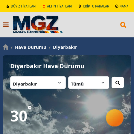
DÖVİZ FİYATLARI
ALTIN FİYATLARI
KRİPTO PARALAR
NAMAZ V
/
Hava Durumu
/
Diyarbakır
Diyarbakır Hava Durumu
İl:
İlçe:
°
30