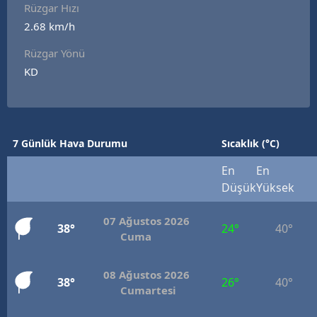
Rüzgar Hızı
2.68 km/h
Rüzgar Yönü
KD
7 Günlük Hava Durumu
Sıcaklık (°C)
En
En
Düşük
Yüksek
07 Ağustos 2026
38°
24°
40°
Cuma
08 Ağustos 2026
38°
26°
40°
Cumartesi