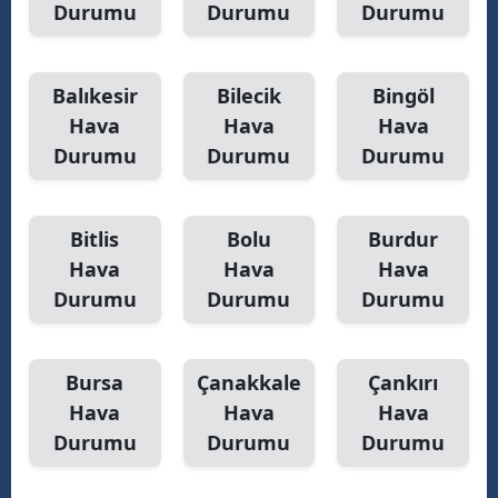
Durumu
Durumu
Durumu
Balıkesir
Bilecik
Bingöl
Hava
Hava
Hava
Durumu
Durumu
Durumu
Bitlis
Bolu
Burdur
Hava
Hava
Hava
Durumu
Durumu
Durumu
Bursa
Çanakkale
Çankırı
Hava
Hava
Hava
Durumu
Durumu
Durumu