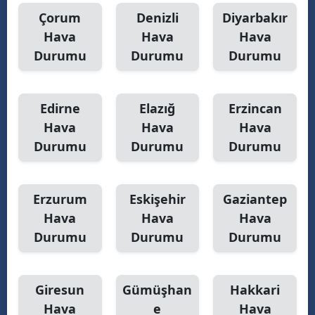
Çorum
Denizli
Diyarbakır
Hava
Hava
Hava
Durumu
Durumu
Durumu
Edirne
Elazığ
Erzincan
Hava
Hava
Hava
Durumu
Durumu
Durumu
Erzurum
Eskişehir
Gaziantep
Hava
Hava
Hava
Durumu
Durumu
Durumu
Giresun
Gümüşhan
Hakkari
Hava
e
Hava