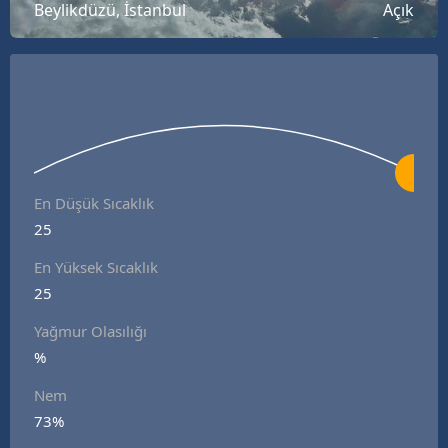
Beylikdüzü, İstanbul
Açık
En Düşük Sıcaklık
25
En Yüksek Sıcaklık
25
Yağmur Olasılığı
%
Nem
73%