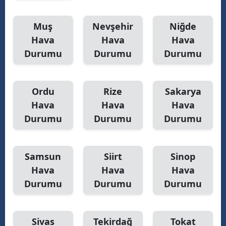
Muş
Nevşehir
Niğde
Hava
Hava
Hava
Durumu
Durumu
Durumu
Ordu
Rize
Sakarya
Hava
Hava
Hava
Durumu
Durumu
Durumu
Samsun
Siirt
Sinop
Hava
Hava
Hava
Durumu
Durumu
Durumu
Sivas
Tekirdağ
Tokat