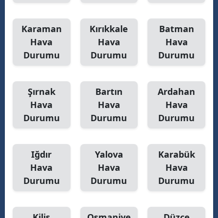
Karaman
Kırıkkale
Batman
Hava
Hava
Hava
Durumu
Durumu
Durumu
Şırnak
Bartın
Ardahan
Hava
Hava
Hava
Durumu
Durumu
Durumu
Iğdır
Yalova
Karabük
Hava
Hava
Hava
Durumu
Durumu
Durumu
Kilis
Osmaniye
Düzce