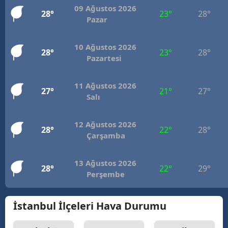
09 Ağustos 2026
28°
23°
28°
Pazar
10 Ağustos 2026
28°
23°
28°
Pazartesi
11 Ağustos 2026
27°
21°
27°
Salı
12 Ağustos 2026
28°
22°
28°
Çarşamba
13 Ağustos 2026
28°
22°
29°
Perşembe
İstanbul İlçeleri Hava Durumu