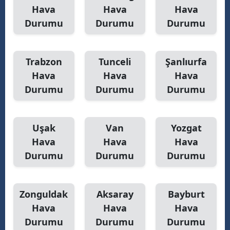
Hava
Hava
Hava
Durumu
Durumu
Durumu
Trabzon
Tunceli
Şanlıurfa
Hava
Hava
Hava
Durumu
Durumu
Durumu
Uşak
Van
Yozgat
Hava
Hava
Hava
Durumu
Durumu
Durumu
Zonguldak
Aksaray
Bayburt
Hava
Hava
Hava
Durumu
Durumu
Durumu