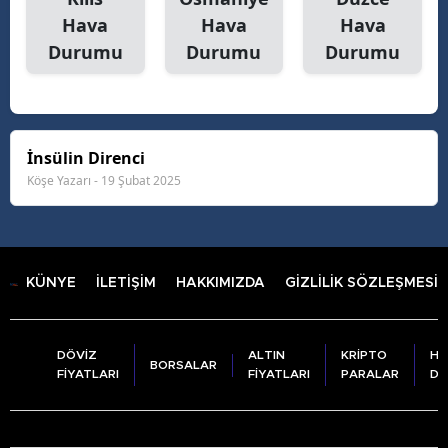
Hava
Hava
Hava
Durumu
Durumu
Durumu
İnsülin Direnci
Köşe Yazarı - 19 Şubat 2025
KÜNYE
İLETİŞİM
HAKKIMIZDA
GİZLİLİK SÖZLEŞMESİ
DÖVİZ
ALTIN
KRİPTO
HA
BORSALAR
FİYATLARI
FİYATLARI
PARALAR
DU