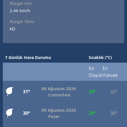
Rüzgar Hızı
2.46 km/h
Rüzgar Yönü
KD
7 Günlük Hava Durumu
Sıcaklık (°C)
En
En
Düşük
Yüksek
08 Ağustos 2026
31°
24°
32°
Cumartesi
09 Ağustos 2026
30°
24°
30°
Pazar