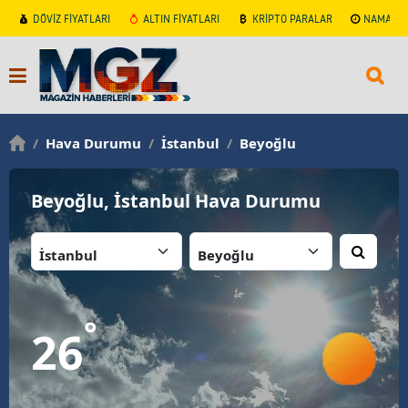
DÖVİZ FİYATLARI
ALTIN FİYATLARI
KRİPTO PARALAR
NAMAZ V
/
Hava Durumu
/
İstanbul
/
Beyoğlu
Beyoğlu, İstanbul Hava Durumu
İl:
İlçe:
°
26