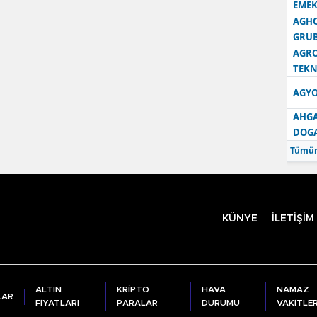
EMEK
AGH
GRU
AGRO
TEKN
AGYO
AHGA
DOG
Tümün
KÜNYE
İLETİŞİM
ALTIN
KRİPTO
HAVA
NAMAZ
LAR
FİYATLARI
PARALAR
DURUMU
VAKİTLER