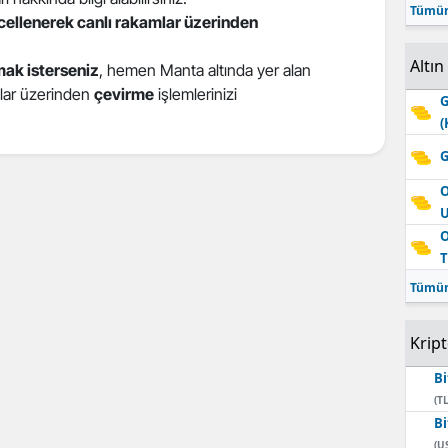
Tümün
ncellenerek canlı rakamlar üzerinden
Altın
ak isterseniz
, hemen Manta altında yer alan
atlar üzerinden
çevirme
işlemlerinizi
G
(
G
O
O
T
Tümün
Krip
Bi
(TL
Bi
(U