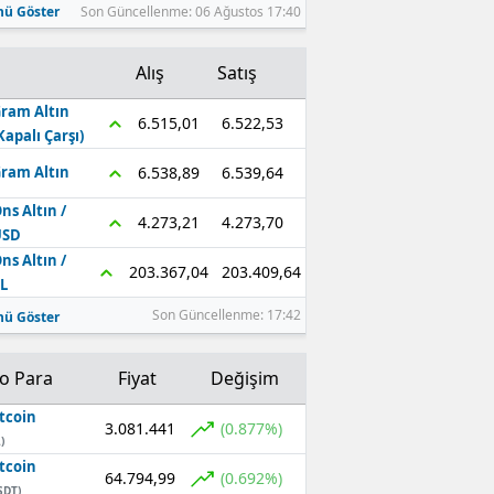
ü Göster
Son Güncellenme: 06 Ağustos 17:40
Alış
Satış
ram Altın
6.522,53
6.515,01
Kapalı Çarşı)
6.539,64
6.538,89
ram Altın
ns Altın /
4.273,70
4.273,21
USD
ns Altın /
203.409,64
203.367,04
L
Son Güncellenme: 17:42
ü Göster
to Para
Fiyat
Değişim
tcoin
3.081.441
(0.877%)
)
tcoin
64.794,99
(0.692%)
SDT)