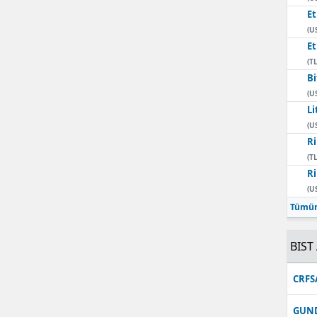
E
(U
E
(TL
Bi
(U
Li
(U
Ri
(TL
Ri
(U
Tümün
BIST 
CRFS
GUN