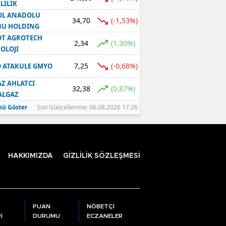
LILIK
OL ANADOLU
34,70
(-1,53%)
BU HOLDING
T AGROTECH
2,34
(1,30%)
OLOJI
7,25
(-0,68%)
 ATAKULE GMYO
Z AHLATCI
32,38
(0,87%)
ALGAZ
ü Göster
Son Güncellenme: 06.08.2026 17:26
HAKKIMIZDA
GİZLİLİK SÖZLEŞMESİ
PUAN
NÖBETÇİ
İ
DURUMU
ECZANELER