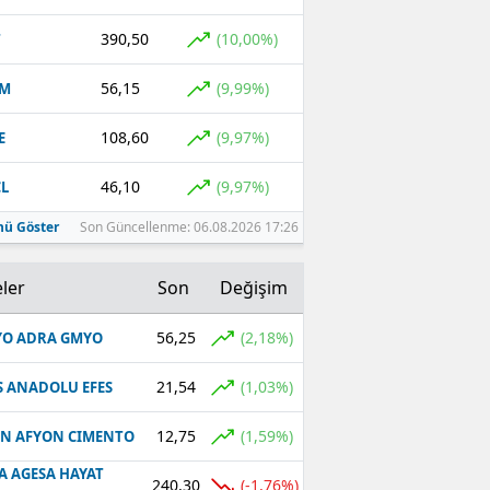
390,50
(10,00%)
T
56,15
(9,99%)
YM
108,60
(9,97%)
E
46,10
(9,97%)
L
ü Göster
Son Güncellenme: 06.08.2026 17:26
ler
Son
Değişim
56,25
(2,18%)
O ADRA GMYO
21,54
(1,03%)
S ANADOLU EFES
12,75
(1,59%)
N AFYON CIMENTO
A AGESA HAYAT
240,30
(-1,76%)