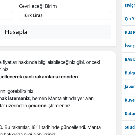
İsviç
Çevrileceği Birim
Çin 
Hesapla
Rus R
İsve
BAE 
iyatları hakkında bilgi alabileceğiniz gibi, önceki
siniz.
Bulga
ncellenerek canlı rakamlar üzerinden
Japon
arını görebilirsiniz.
ak isterseniz
, hemen Manta altında yer alan
Kuve
atlar üzerinden
çevirme
işlemlerinizi
Katar
80. Bu rakamlar, 18:11 tarihinde güncellendi. Manta
Suudi
 hakkında bilgi alabilirsiniz.