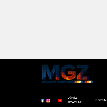
DÖVİZ
BORSA
FİYATLARI