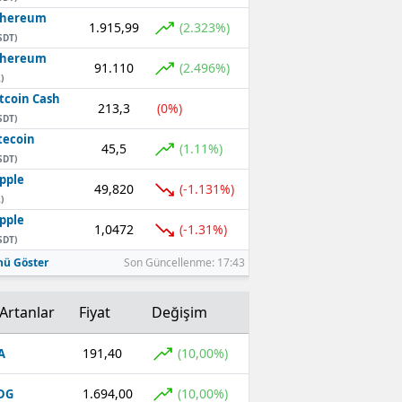
thereum
1.915,99
(2.323%)
SDT)
thereum
91.110
(2.496%)
)
tcoin Cash
213,3
(0%)
SDT)
tecoin
45,5
(1.11%)
SDT)
pple
49,820
(-1.131%)
)
pple
1,0472
(-1.31%)
SDT)
ü Göster
Son Güncellenme: 17:43
Artanlar
Fiyat
Değişim
191,40
(10,00%)
A
1.694,00
(10,00%)
DG