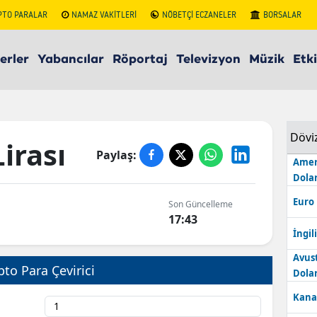
PTO PARALAR
NAMAZ VAKİTLERİ
NÖBETÇİ ECZANELER
BORSALAR
erler
Yabancılar
Röportaj
Televizyon
Müzik
Etki
Dövi
irası
Paylaş:
Amer
Dolar
Euro
Son Güncelleme
0
17:43
İngili
Avus
pto Para Çevirici
Dolar
Kana