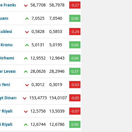
58,7708
58,7978
re Frankı
-0.27
7,0525
7,0540
Yuanı
0.06
0,5828
0,5853
ublesi
-0.24
5,0131
5,0195
ç Kronu
0.04
12,9552
12,9643
Dirhemi
0.04
28,0626
28,2946
r Levası
0.37
0,3012
0,3019
 Yeni
-0.03
153,4773
154,0107
yt Dinarı
-0.05
12,5756
13,5039
 Riyali
-0.07
12,6744
12,6786
 Riyali
0.09