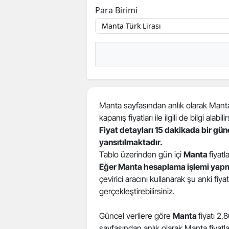
Para Birimi
Manta sayfasından anlık olarak Manta f
kapanış fiyatları ile ilgili de bilgi alabilir
Fiyat detayları 15 dakikada bir gü
yansıtılmaktadır.
Tablo üzerinden gün içi
Manta
fiyatl
Eğer Manta hesaplama işlemi yapm
çevirici aracını kullanarak şu anki fiy
gerçekleştirebilirsiniz.
Güncel verilere göre
Manta
fiyatı 2,
sayfasından anlık olarak Manta fiyatları