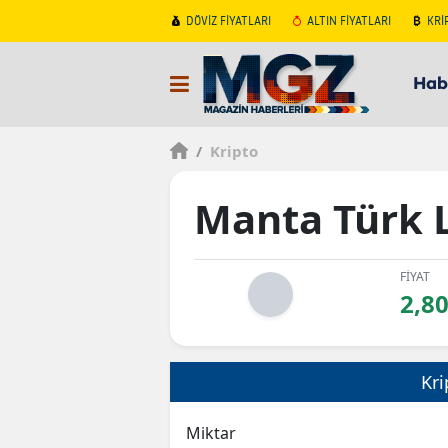
DÖVİZ FİYATLARI
ALTIN FİYATLARI
KRİ
Hab
/
Kripto
Manta Türk L
FİYAT
2,8
Kri
Miktar