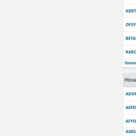
KEN
OFS
BETA
KARC
Tümün
Hisse
ADGY
AEFE
AFYO
AGES