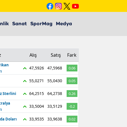
nlik
Sanat
SporMag
Medya
z
Alış
Satış
Fark
ikan
47,5926
47,5968
0.06
ı
55,0271
55,0430
0.05
64,2515
64,2738
z Sterlini
0.26
tralya
33,5004
33,5129
-0.2
ı
33,9535
33,9638
da Doları
0.02