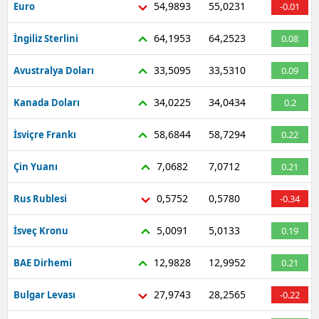
54,9893
55,0231
Euro
-0.01
64,1953
64,2523
İngiliz Sterlini
0.08
33,5095
33,5310
Avustralya Doları
0.09
34,0225
34,0434
Kanada Doları
0.2
58,6844
58,7294
İsviçre Frankı
0.22
7,0682
7,0712
Çin Yuanı
0.21
0,5752
0,5780
Rus Rublesi
-0.34
5,0091
5,0133
İsveç Kronu
0.19
12,9828
12,9952
BAE Dirhemi
0.21
27,9743
28,2565
Bulgar Levası
-0.22