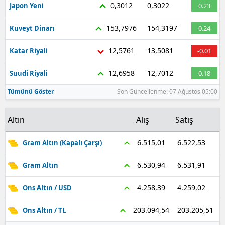
0,3012
0,3022
Japon Yeni
0.23
153,7976
154,3197
Kuveyt Dinarı
0.24
12,5761
13,5081
Katar Riyali
-0.01
12,6958
12,7012
Suudi Riyali
0.18
Tümünü Göster
Son Güncellenme: 07 Ağustos 05:00
Altın
Alış
Satış
6.522,53
6.515,01
Gram Altın (Kapalı Çarşı)
6.531,91
6.530,94
Gram Altın
4.259,02
4.258,39
Ons Altın / USD
203.205,51
203.094,54
Ons Altın / TL