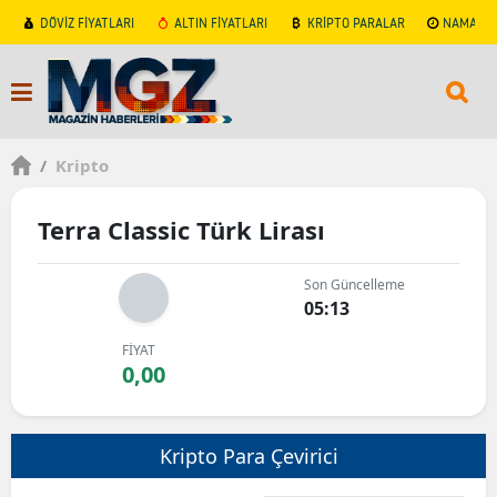
DÖVİZ FİYATLARI
ALTIN FİYATLARI
KRİPTO PARALAR
NAMAZ V
/
Kripto
Terra Classic Türk Lirası
Son Güncelleme
05:13
FİYAT
0,00
Kripto Para Çevirici