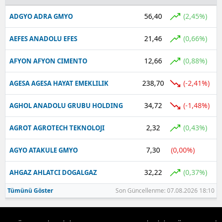
56,40
(2,45%)
ADGYO ADRA GMYO
21,46
(0,66%)
AEFES ANADOLU EFES
12,66
(0,88%)
AFYON AFYON CIMENTO
238,70
(-2,41%)
AGESA AGESA HAYAT EMEKLILIK
34,72
(-1,48%)
AGHOL ANADOLU GRUBU HOLDING
2,32
(0,43%)
AGROT AGROTECH TEKNOLOJI
7,30
(0,00%)
AGYO ATAKULE GMYO
32,22
(0,37%)
AHGAZ AHLATCI DOGALGAZ
Tümünü Göster
Son Güncellenme: 07.08.2026 18:10