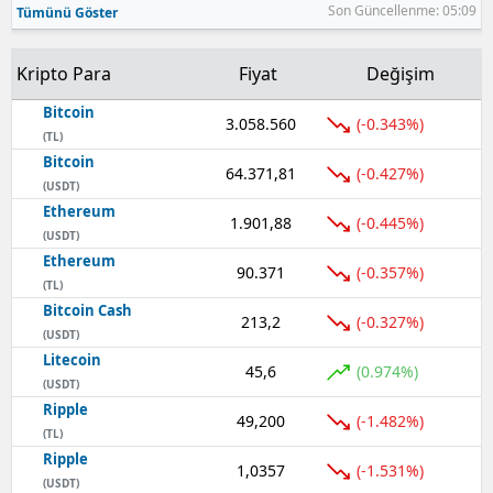
Son Güncellenme: 05:09
Tümünü Göster
Kripto Para
Fiyat
Değişim
Bitcoin
3.058.560
(-0.343%)
(TL)
Bitcoin
64.371,81
(-0.427%)
(USDT)
Ethereum
1.901,88
(-0.445%)
(USDT)
Ethereum
90.371
(-0.357%)
(TL)
Bitcoin Cash
213,2
(-0.327%)
(USDT)
Litecoin
45,6
(0.974%)
(USDT)
Ripple
49,200
(-1.482%)
(TL)
Ripple
1,0357
(-1.531%)
(USDT)