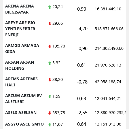
ARENA ARENA
20,24
0,90
16.381.449,10
BILGISAYAR
ARFYE ARF BIO
29,66
-4,20
YENILENEBILIR
518.871.666,06
ENERJI
ARMGD ARMADA
195,70
-0,96
214.302.490,60
GIDA
ARSAN ARSAN
3,32
0,61
21.970.628,13
HOLDING
ARTMS ARTEMIS
38,20
-0,78
42.958.188,74
HALI
ARZUM ARZUM EV
1,59
0,63
12.041.644,21
ALETLERI
-2,55
ASELS ASELSAN
12.380.970.235,5
353,75
0,64
ASGYO ASCE GMYO
13.151.313,06
11,07