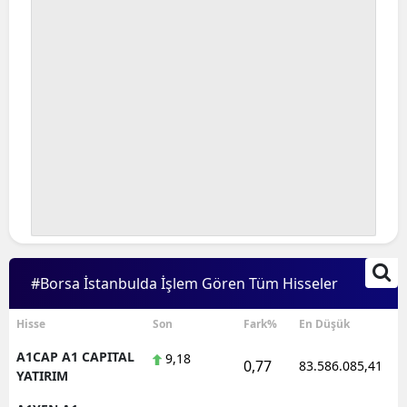
#Borsa İstanbulda İşlem Gören Tüm Hisseler
Hisse
Son
Fark%
En Düşük
A1CAP A1 CAPITAL
9,18
0,77
83.586.085,41
YATIRIM