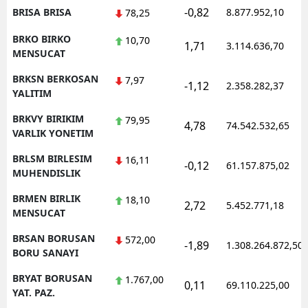
-0,82
BRISA BRISA
8.877.952,10
78,25
BRKO BIRKO
10,70
1,71
3.114.636,70
MENSUCAT
BRKSN BERKOSAN
7,97
-1,12
2.358.282,37
YALITIM
BRKVY BIRIKIM
79,95
4,78
74.542.532,65
VARLIK YONETIM
BRLSM BIRLESIM
16,11
-0,12
61.157.875,02
MUHENDISLIK
BRMEN BIRLIK
18,10
2,72
5.452.771,18
MENSUCAT
BRSAN BORUSAN
572,00
-1,89
1.308.264.872,50
BORU SANAYI
BRYAT BORUSAN
1.767,00
0,11
69.110.225,00
YAT. PAZ.