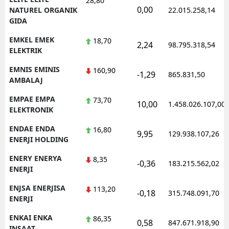
28,80
0,00
NATUREL ORGANIK
22.015.258,14
GIDA
EMKEL EMEK
18,70
2,24
98.795.318,54
ELEKTRIK
EMNIS EMINIS
160,90
-1,29
865.831,50
AMBALAJ
EMPAE EMPA
73,70
10,00
1.458.026.107,00
ELEKTRONIK
ENDAE ENDA
16,80
9,95
129.938.107,26
ENERJI HOLDING
ENERY ENERYA
8,35
-0,36
183.215.562,02
ENERJI
ENJSA ENERJISA
113,20
-0,18
315.748.091,70
ENERJI
ENKAI ENKA
86,35
0,58
847.671.918,90
INSAAT