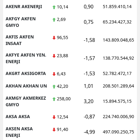
0,90
AKENR AKENERJI
51.859.410,14
10,14
AKFGY AKFEN
2,69
0,75
65.234.427,32
GMYO
AKFIS AKFEN
96,55
-1,58
143.809.048,65
INSAAT
AKFYE AKFEN YEN.
23,88
-1,57
138.770.544,92
ENERJI
-1,53
AKGRT AKSIGORTA
52.782.472,17
6,43
1,01
AKHAN AKHAN UN
208.501.289,64
42,20
AKMGY AKMERKEZ
258,00
3,20
15.894.575,15
GMYO
-0,87
AKSA AKSA
224.740.006,90
12,54
AKSEN AKSA
91,40
-4,99
497.090.250,75
ENERJI