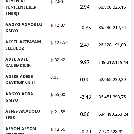
A1YEN A1
2,80
2,94
YENILENEBILIR
68.908.325,15
ENERJI
AAGYO AGAOGLU
12,87
-0,85
85.536.212,74
GMYO
ACSEL ACIPAYAM
128,50
2,47
26.128.191,00
SELULOZ
ADEL ADEL
32,42
9,97
149.318.118,44
KALEMCILIK
ADESE ADESE
0,85
0,00
52.065.239,39
GAYRIMENKUL
ADGYO ADRA
55,00
-2,48
36.451.393,75
GMYO
AEFES ANADOLU
21,58
0,56
634.480.253,24
EFES
AFYON AFYON
12,56
-0,79
7.770.628,92