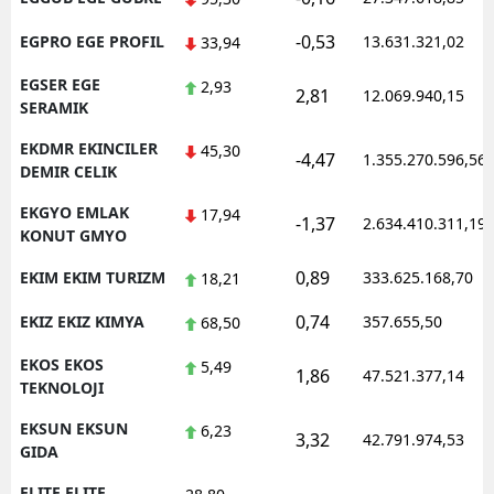
-0,53
EGPRO EGE PROFIL
13.631.321,02
33,94
EGSER EGE
2,93
2,81
12.069.940,15
SERAMIK
EKDMR EKINCILER
45,30
-4,47
1.355.270.596,56
DEMIR CELIK
EKGYO EMLAK
17,94
-1,37
2.634.410.311,19
KONUT GMYO
0,89
EKIM EKIM TURIZM
333.625.168,70
18,21
0,74
EKIZ EKIZ KIMYA
357.655,50
68,50
EKOS EKOS
5,49
1,86
47.521.377,14
TEKNOLOJI
EKSUN EKSUN
6,23
3,32
42.791.974,53
GIDA
ELITE ELITE