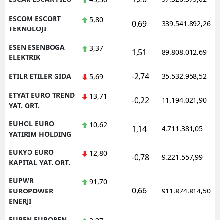
ESCOM ESCORT
5,80
0,69
339.541.892,26
TEKNOLOJI
ESEN ESENBOGA
3,37
1,51
89.808.012,69
ELEKTRIK
-2,74
ETILR ETILER GIDA
35.532.958,52
5,69
ETYAT EURO TREND
13,71
-0,22
11.194.021,90
YAT. ORT.
EUHOL EURO
10,62
1,14
4.711.381,05
YATIRIM HOLDING
EUKYO EURO
12,80
-0,78
9.221.557,99
KAPITAL YAT. ORT.
EUPWR
91,70
0,66
EUROPOWER
911.874.814,50
ENERJI
EUREN EUROPEN