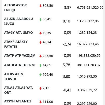
ASTOR ASTOR
308,50
-3,37
6.758.631.520,50
ENERJI
ASUZU ANADOLU
50,45
0,10
13.200.122,86
ISUZU
-0,09
ATAGY ATA GMYO
1.232.154,23
10,59
ATAKP ATAKEY
48,24
-2,74
16.377.723,46
PATATES
-0,89
ATATP ATP YAZILIM
198.883.050,55
245,50
5,78
ATATR ATA TURIZM
481.141.203,37
14,65
ATEKS AKIN
106,40
3,80
1.010.973,30
TEKSTIL
ATLAS ATLAS YAT.
7,13
-0,42
3.382.035,72
ORT.
ATSYH ATLANTIS
111,00
-0,89
2.295.929,00