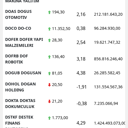
MAKINA YALITIM
DOAS DOGUS
194,30
2,16
212.181.643,20
OTOMOTIV
0,38
DOCO DO-CO
96.284.930,00
11.352,50
DOFER DOFER YAPI
28,30
2,54
19.621.747,32
MALZEMELERI
DOFRB DOF
136,40
3,18
856.816.246,40
ROBOTIK
4,38
DOGUB DOGUSAN
26.285.582,45
81,05
DOHOL DOGAN
20,50
-1,91
131.554.567,36
HOLDING
DOKTA DOKTAS
21,20
-0,38
7.235.066,94
DOKUMCULUK
DSTKF DESTEK
1.773,00
4,29
FINANS
1.424.493.073,00