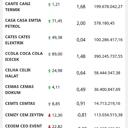
CANTE CAN2
1,21
1,68
199.678.042,27
TERMIK
CASA CASA EMTIA
71,45
2,00
578.180,45
PETROL
CATES CATES
49,38
0,04
100.286.417,16
ELEKTRIK
CCOLA COCA COLA
89,00
1,48
390.245.737,55
ICECEK
CELHA CELIK
24,98
0,64
58.444.547,38
HALAT
CEMAS CEMAS
4,11
0,49
36.400.847,69
DOKUM
0,91
CEMTS CEMTAS
14.713.219,16
8,85
-0,81
CEMZY CEM ZEYTIN
113.034.515,38
12,30
CEOEM CEO EVENT
22,82