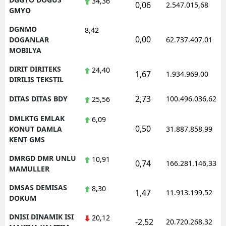
34,36
0,06
2.547.015,68
GMYO
DGNMO
8,42
0,00
DOGANLAR
62.737.407,01
MOBILYA
DIRIT DIRITEKS
24,40
1,67
1.934.969,00
DIRILIS TEKSTIL
2,73
DITAS DITAS BDY
100.496.036,62
25,56
DMLKTG EMLAK
6,09
0,50
KONUT DAMLA
31.887.858,99
KENT GMS
DMRGD DMR UNLU
10,91
0,74
166.281.146,33
MAMULLER
DMSAS DEMISAS
8,30
1,47
11.913.199,52
DOKUM
DNISI DINAMIK ISI
20,12
-2,52
20.720.268,32