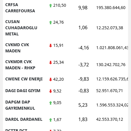
CRFSA
210,50
9,98
195.380.644,60
CARREFOURSA
CUSAN
24,76
1,06
CUHADAROGLU
12.252.073,38
METAL
CVKMD CVK
15,91
-4,16
1.021.808.061,43
MADEN
CVKMDR CVK
25,34
-3,72
130.242.702,76
MADEN - RHKP
-9,83
CWENE CW ENERJI
12.159.626.735,6
42,20
-0,83
DAGI DAGI GIYIM
52.951.670,71
9,52
DAPGM DAP
9,05
5,23
1.596.553.324,02
GAYRIMENKUL
1,83
DARDL DARDANEL
42.553.370,12
1,67
DCTTR DCT