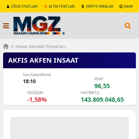
DÖVİZ FİYATLARI
ALTIN FİYATLARI
KRİPTO PARALAR
NAMAZ V
/
Hisse Senedi Fiyatları
AKFIS AKFEN INSAAT
Son Güncelleme
FİYAT
18:10
96,55
DEĞİŞİM
HACİM(TL)
-1,58%
143.809.048,65