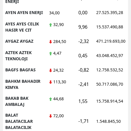
ENERJI
0,00
AYEN AYEN ENERJI
27.525.395,28
34,00
AYES AYES CELIK
32,90
9,96
15.537.490,88
HASIR VE CIT
-2,32
AYGAZ AYGAZ
471.219.693,00
284,50
AZTEK AZTEK
4,47
0,45
43.048.452,97
TEKNOLOJI
-0,82
BAGFS BAGFAS
12.758.532,52
24,32
BAHKM BAHADIR
113,30
-2,41
50.717.086,70
KIMYA
BAKAB BAK
44,68
1,55
15.758.914,54
AMBALAJ
BALAT
72,00
-1,71
BALATACILAR
1.548.845,50
BALATACILIK