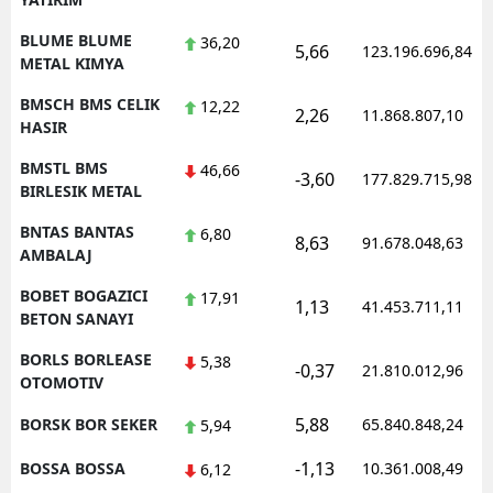
BLUME BLUME
36,20
5,66
123.196.696,84
METAL KIMYA
BMSCH BMS CELIK
12,22
2,26
11.868.807,10
HASIR
BMSTL BMS
46,66
-3,60
177.829.715,98
BIRLESIK METAL
BNTAS BANTAS
6,80
8,63
91.678.048,63
AMBALAJ
BOBET BOGAZICI
17,91
1,13
41.453.711,11
BETON SANAYI
BORLS BORLEASE
5,38
-0,37
21.810.012,96
OTOMOTIV
5,88
BORSK BOR SEKER
65.840.848,24
5,94
-1,13
BOSSA BOSSA
10.361.008,49
6,12