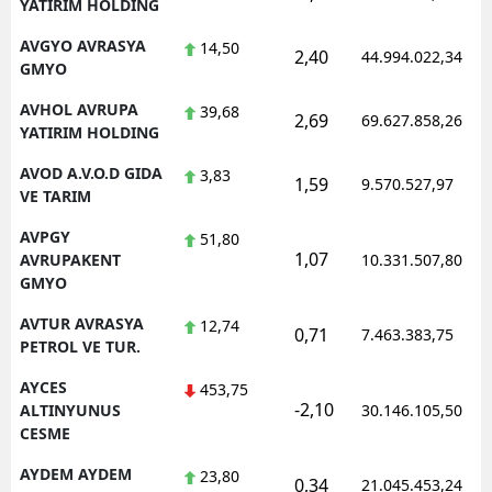
YATIRIM HOLDING
AVGYO AVRASYA
14,50
2,40
44.994.022,34
GMYO
AVHOL AVRUPA
39,68
2,69
69.627.858,26
YATIRIM HOLDING
AVOD A.V.O.D GIDA
3,83
1,59
9.570.527,97
VE TARIM
AVPGY
51,80
1,07
AVRUPAKENT
10.331.507,80
GMYO
AVTUR AVRASYA
12,74
0,71
7.463.383,75
PETROL VE TUR.
AYCES
453,75
-2,10
ALTINYUNUS
30.146.105,50
CESME
AYDEM AYDEM
23,80
0,34
21.045.453,24