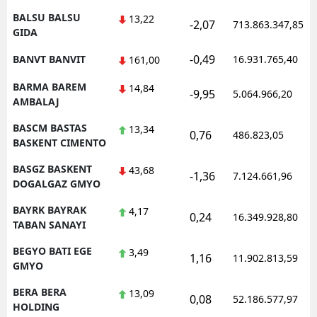
BALSU BALSU
13,22
-2,07
713.863.347,85
GIDA
-0,49
BANVT BANVIT
16.931.765,40
161,00
BARMA BAREM
14,84
-9,95
5.064.966,20
AMBALAJ
BASCM BASTAS
13,34
0,76
486.823,05
BASKENT CIMENTO
BASGZ BASKENT
43,68
-1,36
7.124.661,96
DOGALGAZ GMYO
BAYRK BAYRAK
4,17
0,24
16.349.928,80
TABAN SANAYI
BEGYO BATI EGE
3,49
1,16
11.902.813,59
GMYO
BERA BERA
13,09
0,08
52.186.577,97
HOLDING