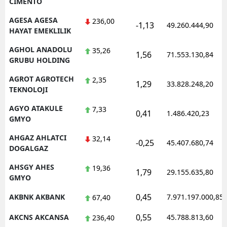
CIMENTO
AGESA AGESA
236,00
-1,13
49.260.444,90
HAYAT EMEKLILIK
AGHOL ANADOLU
35,26
1,56
71.553.130,84
GRUBU HOLDING
AGROT AGROTECH
2,35
1,29
33.828.248,20
TEKNOLOJI
AGYO ATAKULE
7,33
0,41
1.486.420,23
GMYO
AHGAZ AHLATCI
32,14
-0,25
45.407.680,74
DOGALGAZ
AHSGY AHES
19,36
1,79
29.155.635,80
GMYO
0,45
AKBNK AKBANK
7.971.197.000,85
67,40
0,55
AKCNS AKCANSA
45.788.813,60
236,40