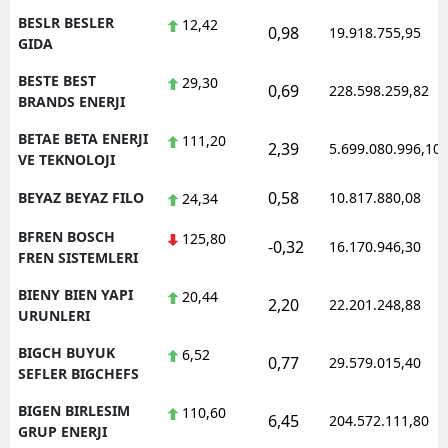
BESLR BESLER
12,42
0,98
19.918.755,95
GIDA
BESTE BEST
29,30
0,69
228.598.259,82
BRANDS ENERJI
BETAE BETA ENERJI
111,20
2,39
5.699.080.996,10
VE TEKNOLOJI
0,58
BEYAZ BEYAZ FILO
10.817.880,08
24,34
BFREN BOSCH
125,80
-0,32
16.170.946,30
FREN SISTEMLERI
BIENY BIEN YAPI
20,44
2,20
22.201.248,88
URUNLERI
BIGCH BUYUK
6,52
0,77
29.579.015,40
SEFLER BIGCHEFS
BIGEN BIRLESIM
110,60
6,45
204.572.111,80
GRUP ENERJI