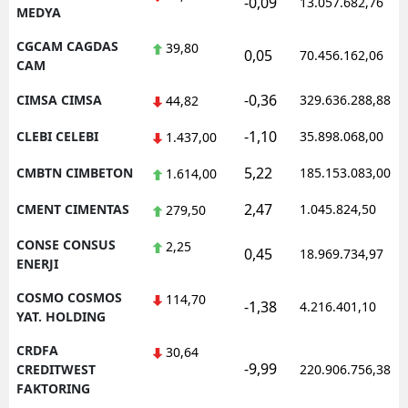
-0,09
13.057.682,76
MEDYA
CGCAM CAGDAS
39,80
0,05
70.456.162,06
CAM
-0,36
CIMSA CIMSA
329.636.288,88
44,82
-1,10
CLEBI CELEBI
35.898.068,00
1.437,00
5,22
CMBTN CIMBETON
185.153.083,00
1.614,00
2,47
CMENT CIMENTAS
1.045.824,50
279,50
CONSE CONSUS
2,25
0,45
18.969.734,97
ENERJI
COSMO COSMOS
114,70
-1,38
4.216.401,10
YAT. HOLDING
CRDFA
30,64
-9,99
CREDITWEST
220.906.756,38
FAKTORING