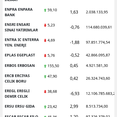
ENPRA ENPARA
59,10
1,63
2.038.133,95
BANK
ENSRI ENSARI
5,23
-0,76
114.680.039,61
SINAI YATIRIMLAR
ENTRA IC ENTERRA
4,69
-1,88
97.851.774,54
YEN. ENERJI
-0,52
EPLAS EGEPLAST
42.866.095,87
5,76
0,45
ERBOS ERBOSAN
4.921.581,30
155,50
ERCB ERCIYAS
47,90
0,42
26.324.743,60
CELIK BORU
EREGL EREGLI
38,68
-6,93
12.106.785.683,2
DEMIR CELIK
2,99
ERSU ERSU GIDA
8.513.734,00
23,42
1,20
ESCAR ESCAR FILO
97.326.379,02
45,36