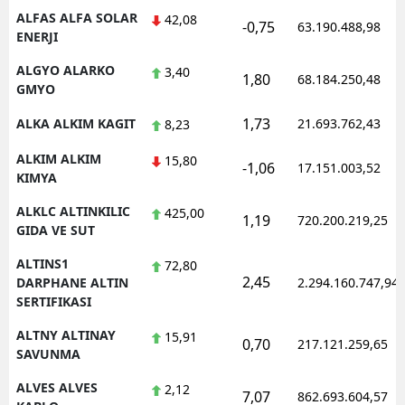
ALFAS ALFA SOLAR
42,08
-0,75
63.190.488,98
ENERJI
ALGYO ALARKO
3,40
1,80
68.184.250,48
GMYO
1,73
ALKA ALKIM KAGIT
21.693.762,43
8,23
ALKIM ALKIM
15,80
-1,06
17.151.003,52
KIMYA
ALKLC ALTINKILIC
425,00
1,19
720.200.219,25
GIDA VE SUT
ALTINS1
72,80
2,45
DARPHANE ALTIN
2.294.160.747,94
SERTIFIKASI
ALTNY ALTINAY
15,91
0,70
217.121.259,65
SAVUNMA
ALVES ALVES
2,12
7,07
862.693.604,57