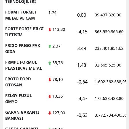
TEKNOLOJILERI
FORMT FORMET
1,74
0,00
39.437.320,00
METAL VE CAM
FORTE FORTE BILGI
113,30
-4,15
363.950.365,60
ILETISIM
FRIGO FRIGO PAK
2,37
3,49
238.401.851,62
GIDA
FRMPL FORMUL
35,76
1,48
92.565.525,00
PLASTIK VE METAL
FROTO FORD
78,10
-0,64
1.602.362.688,95
OTOSAN
FZLGY FUZUL
10,36
-4,43
172.638.488,80
GMYO
GARAN GARANTI
127,00
-0,63
3.772.734.436,30
BANKASI
GARFA GARANTI