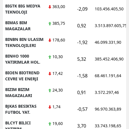
BIGTK BIG MEDYA
363,00
-2,09
103.456.405,50
TEKNOLOJI
BIMAS BIM
385,75
0,92
3.513.897.605,75
MAGAZALAR
BINBN BIN ULASIM
178,60
-1,92
46.099.331,90
TEKNOLOJILERI
BINHO 1000
10,30
5,32
385.452.406,90
YATIRIMLAR HOL.
BIOEN BIOTREND
17,42
-1,58
68.461.191,64
CEVRE VE ENERJI
BIZIM BIZIM
24,30
0,91
3.572.297,46
MAGAZALARI
BJKAS BESIKTAS
1,74
-0,57
96.970.363,89
FUTBOL YAT.
BLCYT BILICI
19,60
3,70
33.743.198,65
YATIRIM