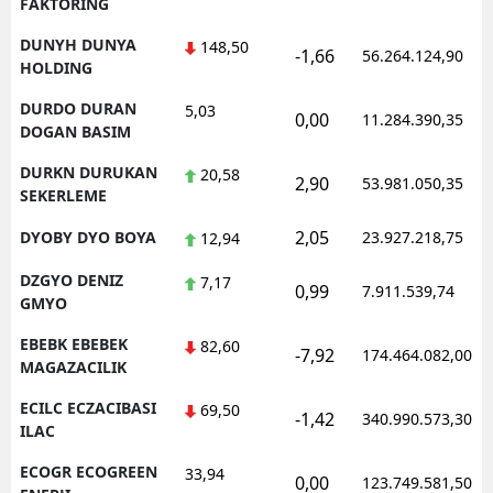
FAKTORING
DUNYH DUNYA
148,50
-1,66
56.264.124,90
HOLDING
DURDO DURAN
5,03
0,00
11.284.390,35
DOGAN BASIM
DURKN DURUKAN
20,58
2,90
53.981.050,35
SEKERLEME
2,05
DYOBY DYO BOYA
23.927.218,75
12,94
DZGYO DENIZ
7,17
0,99
7.911.539,74
GMYO
EBEBK EBEBEK
82,60
-7,92
174.464.082,00
MAGAZACILIK
ECILC ECZACIBASI
69,50
-1,42
340.990.573,30
ILAC
ECOGR ECOGREEN
33,94
0,00
123.749.581,50