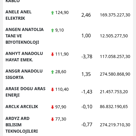
KABLO
ANELE ANEL
124,90
2,46
169.375.227,30
ELEKTRIK
ANGEN ANATOLIA
9,10
1,00
TANI VE
12.505.277,50
BIYOTEKNOLOJI
ANHYT ANADOLU
111,90
-3,78
117.058.257,30
HAYAT EMEK.
ANSGR ANADOLU
28,60
1,35
274.580.868,90
SIGORTA
ARASE DOGU ARAS
110,40
-1,43
21.457.753,20
ENERJI
-0,10
ARCLK ARCELIK
86.832.190,65
97,90
ARDYZ ARD
77,30
-0,77
BILISIM
274.219.710,30
TEKNOLOJILERI