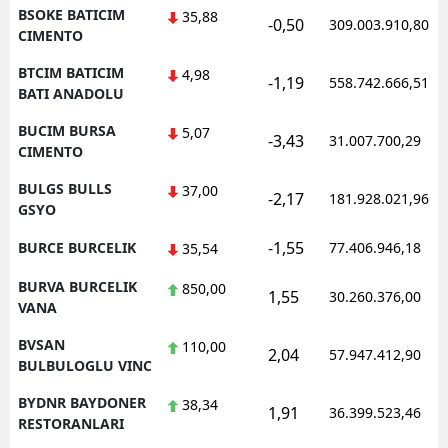
BSOKE BATICIM
35,88
-0,50
309.003.910,80
CIMENTO
BTCIM BATICIM
4,98
-1,19
558.742.666,51
BATI ANADOLU
BUCIM BURSA
5,07
-3,43
31.007.700,29
CIMENTO
BULGS BULLS
37,00
-2,17
181.928.021,96
GSYO
-1,55
BURCE BURCELIK
77.406.946,18
35,54
BURVA BURCELIK
850,00
1,55
30.260.376,00
VANA
BVSAN
110,00
2,04
57.947.412,90
BULBULOGLU VINC
BYDNR BAYDONER
38,34
1,91
36.399.523,46
RESTORANLARI