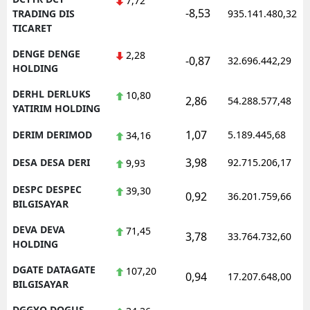
7,72
-8,53
TRADING DIS
935.141.480,32
TICARET
DENGE DENGE
2,28
-0,87
32.696.442,29
HOLDING
DERHL DERLUKS
10,80
2,86
54.288.577,48
YATIRIM HOLDING
1,07
DERIM DERIMOD
5.189.445,68
34,16
3,98
DESA DESA DERI
92.715.206,17
9,93
DESPC DESPEC
39,30
0,92
36.201.759,66
BILGISAYAR
DEVA DEVA
71,45
3,78
33.764.732,60
HOLDING
DGATE DATAGATE
107,20
0,94
17.207.648,00
BILGISAYAR
DGGYO DOGUS