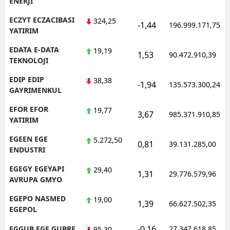
ENERJI
ECZYT ECZACIBASI
324,25
-1,44
196.999.171,75
YATIRIM
EDATA E-DATA
19,19
1,53
90.472.910,39
TEKNOLOJI
EDIP EDIP
38,38
-1,94
135.573.300,24
GAYRIMENKUL
EFOR EFOR
19,77
3,67
985.371.910,85
YATIRIM
EGEEN EGE
5.272,50
0,81
39.131.285,00
ENDUSTRI
EGEGY EGEYAPI
29,40
1,31
29.776.579,96
AVRUPA GMYO
EGEPO NASMED
19,00
1,39
66.627.502,35
EGEPOL
-0,16
EGGUB EGE GUBRE
27.347.618,85
95,30