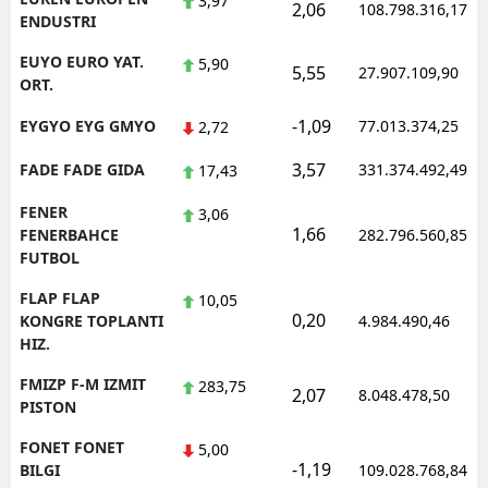
3,97
2,06
108.798.316,17
ENDUSTRI
EUYO EURO YAT.
5,90
5,55
27.907.109,90
ORT.
-1,09
EYGYO EYG GMYO
77.013.374,25
2,72
3,57
FADE FADE GIDA
331.374.492,49
17,43
FENER
3,06
1,66
FENERBAHCE
282.796.560,85
FUTBOL
FLAP FLAP
10,05
0,20
KONGRE TOPLANTI
4.984.490,46
HIZ.
FMIZP F-M IZMIT
283,75
2,07
8.048.478,50
PISTON
FONET FONET
5,00
-1,19
BILGI
109.028.768,84