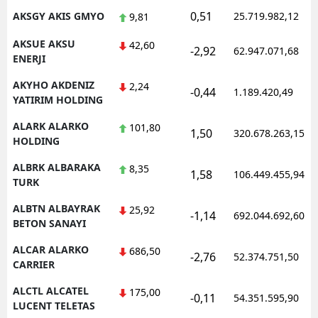
0,51
AKSGY AKIS GMYO
25.719.982,12
9,81
AKSUE AKSU
42,60
-2,92
62.947.071,68
ENERJI
AKYHO AKDENIZ
2,24
-0,44
1.189.420,49
YATIRIM HOLDING
ALARK ALARKO
101,80
1,50
320.678.263,15
HOLDING
ALBRK ALBARAKA
8,35
1,58
106.449.455,94
TURK
ALBTN ALBAYRAK
25,92
-1,14
692.044.692,60
BETON SANAYI
ALCAR ALARKO
686,50
-2,76
52.374.751,50
CARRIER
ALCTL ALCATEL
175,00
-0,11
54.351.595,90
LUCENT TELETAS