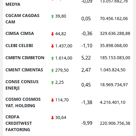
-0,09
13.057.682,76
MEDYA
CGCAM CAGDAS
39,80
0,05
70.456.162,06
CAM
-0,36
CIMSA CIMSA
329.636.288,88
44,82
-1,10
CLEBI CELEBI
35.898.068,00
1.437,00
5,22
CMBTN CIMBETON
185.153.083,00
1.614,00
2,47
CMENT CIMENTAS
1.045.824,50
279,50
CONSE CONSUS
2,25
0,45
18.969.734,97
ENERJI
COSMO COSMOS
114,70
-1,38
4.216.401,10
YAT. HOLDING
CRDFA
30,64
-9,99
CREDITWEST
220.906.756,38
FAKTORING