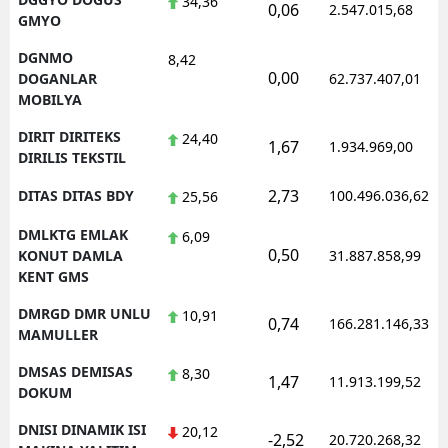
34,36
0,06
2.547.015,68
GMYO
DGNMO
8,42
0,00
DOGANLAR
62.737.407,01
MOBILYA
DIRIT DIRITEKS
24,40
1,67
1.934.969,00
DIRILIS TEKSTIL
2,73
DITAS DITAS BDY
100.496.036,62
25,56
DMLKTG EMLAK
6,09
0,50
KONUT DAMLA
31.887.858,99
KENT GMS
DMRGD DMR UNLU
10,91
0,74
166.281.146,33
MAMULLER
DMSAS DEMISAS
8,30
1,47
11.913.199,52
DOKUM
DNISI DINAMIK ISI
20,12
-2,52
20.720.268,32