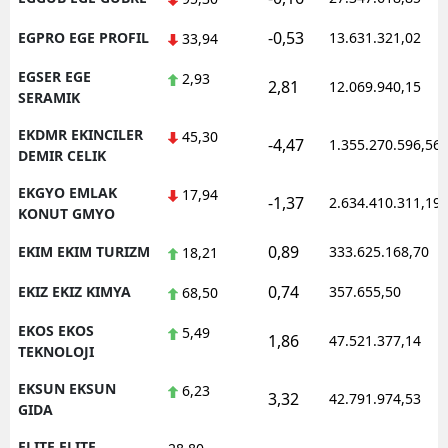
-0,53
EGPRO EGE PROFIL
13.631.321,02
33,94
EGSER EGE
2,93
2,81
12.069.940,15
SERAMIK
EKDMR EKINCILER
45,30
-4,47
1.355.270.596,56
DEMIR CELIK
EKGYO EMLAK
17,94
-1,37
2.634.410.311,19
KONUT GMYO
0,89
EKIM EKIM TURIZM
333.625.168,70
18,21
0,74
EKIZ EKIZ KIMYA
357.655,50
68,50
EKOS EKOS
5,49
1,86
47.521.377,14
TEKNOLOJI
EKSUN EKSUN
6,23
3,32
42.791.974,53
GIDA
ELITE ELITE