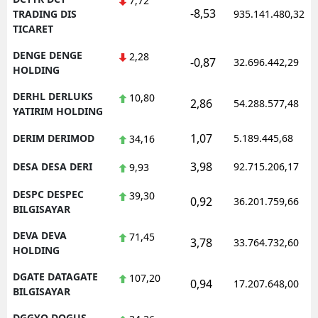
7,72
-8,53
TRADING DIS
935.141.480,32
TICARET
DENGE DENGE
2,28
-0,87
32.696.442,29
HOLDING
DERHL DERLUKS
10,80
2,86
54.288.577,48
YATIRIM HOLDING
1,07
DERIM DERIMOD
5.189.445,68
34,16
3,98
DESA DESA DERI
92.715.206,17
9,93
DESPC DESPEC
39,30
0,92
36.201.759,66
BILGISAYAR
DEVA DEVA
71,45
3,78
33.764.732,60
HOLDING
DGATE DATAGATE
107,20
0,94
17.207.648,00
BILGISAYAR
DGGYO DOGUS