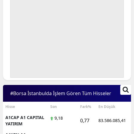
#Borsa İstanbulda İşlem Gören Tüm Hisseler
Hisse
Son
Fark%
En Düşük
A1CAP A1 CAPITAL
9,18
0,77
83.586.085,41
YATIRIM