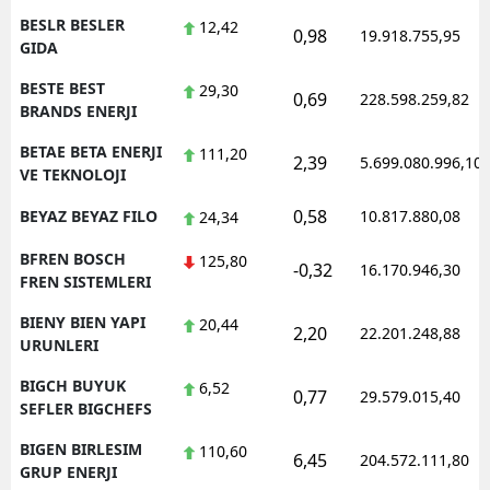
BESLR BESLER
12,42
0,98
19.918.755,95
GIDA
BESTE BEST
29,30
0,69
228.598.259,82
BRANDS ENERJI
BETAE BETA ENERJI
111,20
2,39
5.699.080.996,10
VE TEKNOLOJI
0,58
BEYAZ BEYAZ FILO
10.817.880,08
24,34
BFREN BOSCH
125,80
-0,32
16.170.946,30
FREN SISTEMLERI
BIENY BIEN YAPI
20,44
2,20
22.201.248,88
URUNLERI
BIGCH BUYUK
6,52
0,77
29.579.015,40
SEFLER BIGCHEFS
BIGEN BIRLESIM
110,60
6,45
204.572.111,80
GRUP ENERJI