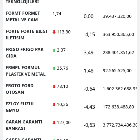
TEKNOLOJILERI
FORMT FORMET
1,74
0,00
39.437.320,00
METAL VE CAM
FORTE FORTE BILGI
113,30
-4,15
363.950.365,60
ILETISIM
FRIGO FRIGO PAK
2,37
3,49
238.401.851,62
GIDA
FRMPL FORMUL
35,76
1,48
92.565.525,00
PLASTIK VE METAL
FROTO FORD
78,10
-0,64
1.602.362.688,95
OTOSAN
FZLGY FUZUL
10,36
-4,43
172.638.488,80
GMYO
GARAN GARANTI
127,00
-0,63
3.772.734.436,30
BANKASI
GARFA GARANTI