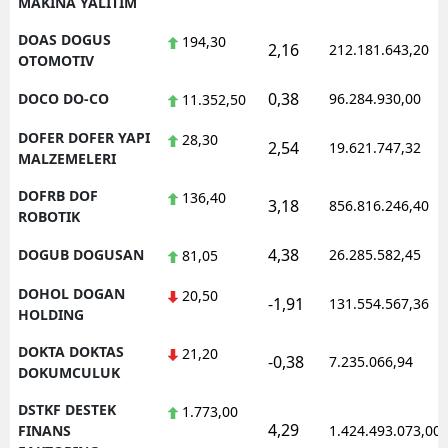
MAKINA YALITIM
DOAS DOGUS
194,30
2,16
212.181.643,20
OTOMOTIV
0,38
DOCO DO-CO
96.284.930,00
11.352,50
DOFER DOFER YAPI
28,30
2,54
19.621.747,32
MALZEMELERI
DOFRB DOF
136,40
3,18
856.816.246,40
ROBOTIK
4,38
DOGUB DOGUSAN
26.285.582,45
81,05
DOHOL DOGAN
20,50
-1,91
131.554.567,36
HOLDING
DOKTA DOKTAS
21,20
-0,38
7.235.066,94
DOKUMCULUK
DSTKF DESTEK
1.773,00
4,29
FINANS
1.424.493.073,00