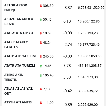
ASTOR ASTOR
308,50
-3,37
6.758.631.520,50
ENERJI
ASUZU ANADOLU
50,45
0,10
13.200.122,86
ISUZU
-0,09
ATAGY ATA GMYO
1.232.154,23
10,59
ATAKP ATAKEY
48,24
-2,74
16.377.723,46
PATATES
-0,89
ATATP ATP YAZILIM
198.883.050,55
245,50
5,78
ATATR ATA TURIZM
481.141.203,37
14,65
ATEKS AKIN
106,40
3,80
1.010.973,30
TEKSTIL
ATLAS ATLAS YAT.
7,13
-0,42
3.382.035,72
ORT.
ATSYH ATLANTIS
111,00
-0,89
2.295.929,00