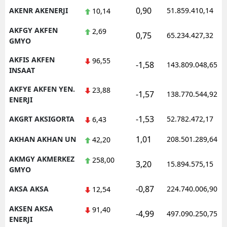
0,90
AKENR AKENERJI
51.859.410,14
10,14
AKFGY AKFEN
2,69
0,75
65.234.427,32
GMYO
AKFIS AKFEN
96,55
-1,58
143.809.048,65
INSAAT
AKFYE AKFEN YEN.
23,88
-1,57
138.770.544,92
ENERJI
-1,53
AKGRT AKSIGORTA
52.782.472,17
6,43
1,01
AKHAN AKHAN UN
208.501.289,64
42,20
AKMGY AKMERKEZ
258,00
3,20
15.894.575,15
GMYO
-0,87
AKSA AKSA
224.740.006,90
12,54
AKSEN AKSA
91,40
-4,99
497.090.250,75
ENERJI