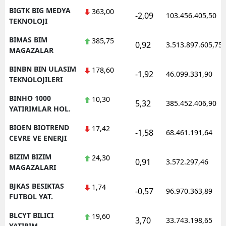
BIGTK BIG MEDYA
363,00
-2,09
103.456.405,50
TEKNOLOJI
BIMAS BIM
385,75
0,92
3.513.897.605,75
MAGAZALAR
BINBN BIN ULASIM
178,60
-1,92
46.099.331,90
TEKNOLOJILERI
BINHO 1000
10,30
5,32
385.452.406,90
YATIRIMLAR HOL.
BIOEN BIOTREND
17,42
-1,58
68.461.191,64
CEVRE VE ENERJI
BIZIM BIZIM
24,30
0,91
3.572.297,46
MAGAZALARI
BJKAS BESIKTAS
1,74
-0,57
96.970.363,89
FUTBOL YAT.
BLCYT BILICI
19,60
3,70
33.743.198,65
YATIRIM