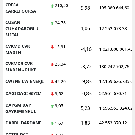
CRFSA
210,50
9,98
195.380.644,60
CARREFOURSA
CUSAN
24,76
1,06
CUHADAROGLU
12.252.073,38
METAL
CVKMD CVK
15,91
-4,16
1.021.808.061,43
MADEN
CVKMDR CVK
25,34
-3,72
130.242.702,76
MADEN - RHKP
-9,83
CWENE CW ENERJI
12.159.626.735,6
42,20
-0,83
DAGI DAGI GIYIM
52.951.670,71
9,52
DAPGM DAP
9,05
5,23
1.596.553.324,02
GAYRIMENKUL
1,83
DARDL DARDANEL
42.553.370,12
1,67
DCTTR DCT