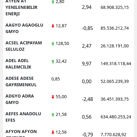
A1YEN A1
2,80
2,94
YENILENEBILIR
68.908.325,15
ENERJI
AAGYO AGAOGLU
12,87
-0,85
85.536.212,74
GMYO
ACSEL ACIPAYAM
128,50
2,47
26.128.191,00
SELULOZ
ADEL ADEL
32,42
9,97
149.318.118,44
KALEMCILIK
ADESE ADESE
0,85
0,00
52.065.239,39
GAYRIMENKUL
ADGYO ADRA
55,00
-2,48
36.451.393,75
GMYO
AEFES ANADOLU
21,58
0,56
634.480.253,24
EFES
AFYON AFYON
12,56
-0,79
7.770.628,92