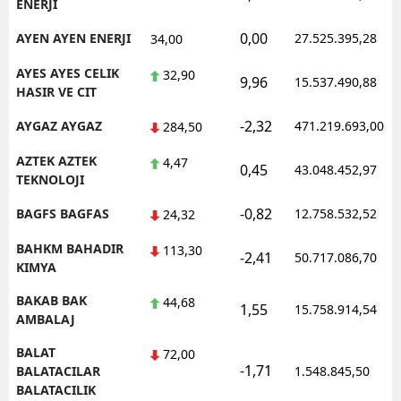
ENERJI
0,00
AYEN AYEN ENERJI
27.525.395,28
34,00
AYES AYES CELIK
32,90
9,96
15.537.490,88
HASIR VE CIT
-2,32
AYGAZ AYGAZ
471.219.693,00
284,50
AZTEK AZTEK
4,47
0,45
43.048.452,97
TEKNOLOJI
-0,82
BAGFS BAGFAS
12.758.532,52
24,32
BAHKM BAHADIR
113,30
-2,41
50.717.086,70
KIMYA
BAKAB BAK
44,68
1,55
15.758.914,54
AMBALAJ
BALAT
72,00
-1,71
BALATACILAR
1.548.845,50
BALATACILIK