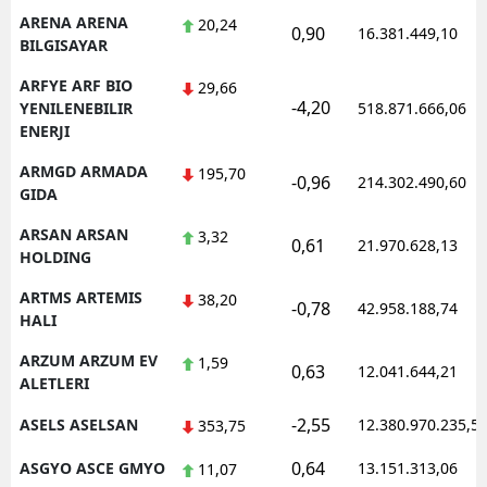
ARENA ARENA
20,24
0,90
16.381.449,10
BILGISAYAR
ARFYE ARF BIO
29,66
-4,20
YENILENEBILIR
518.871.666,06
ENERJI
ARMGD ARMADA
195,70
-0,96
214.302.490,60
GIDA
ARSAN ARSAN
3,32
0,61
21.970.628,13
HOLDING
ARTMS ARTEMIS
38,20
-0,78
42.958.188,74
HALI
ARZUM ARZUM EV
1,59
0,63
12.041.644,21
ALETLERI
-2,55
ASELS ASELSAN
12.380.970.235,5
353,75
0,64
ASGYO ASCE GMYO
13.151.313,06
11,07