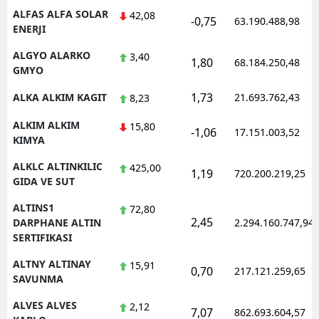
ALFAS ALFA SOLAR
42,08
-0,75
63.190.488,98
ENERJI
ALGYO ALARKO
3,40
1,80
68.184.250,48
GMYO
1,73
ALKA ALKIM KAGIT
21.693.762,43
8,23
ALKIM ALKIM
15,80
-1,06
17.151.003,52
KIMYA
ALKLC ALTINKILIC
425,00
1,19
720.200.219,25
GIDA VE SUT
ALTINS1
72,80
2,45
DARPHANE ALTIN
2.294.160.747,94
SERTIFIKASI
ALTNY ALTINAY
15,91
0,70
217.121.259,65
SAVUNMA
ALVES ALVES
2,12
7,07
862.693.604,57