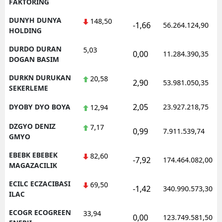
FAKTORING
DUNYH DUNYA
148,50
-1,66
56.264.124,90
HOLDING
DURDO DURAN
5,03
0,00
11.284.390,35
DOGAN BASIM
DURKN DURUKAN
20,58
2,90
53.981.050,35
SEKERLEME
2,05
DYOBY DYO BOYA
23.927.218,75
12,94
DZGYO DENIZ
7,17
0,99
7.911.539,74
GMYO
EBEBK EBEBEK
82,60
-7,92
174.464.082,00
MAGAZACILIK
ECILC ECZACIBASI
69,50
-1,42
340.990.573,30
ILAC
ECOGR ECOGREEN
33,94
0,00
123.749.581,50