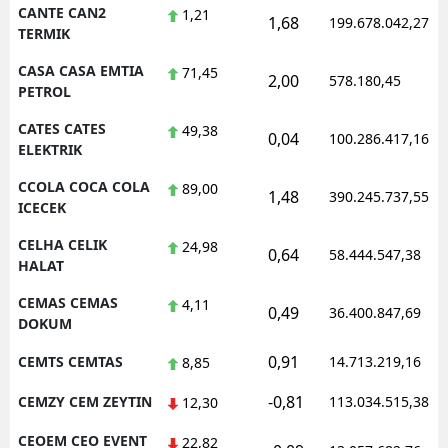
CANTE CAN2
1,21
1,68
199.678.042,27
TERMIK
CASA CASA EMTIA
71,45
2,00
578.180,45
PETROL
CATES CATES
49,38
0,04
100.286.417,16
ELEKTRIK
CCOLA COCA COLA
89,00
1,48
390.245.737,55
ICECEK
CELHA CELIK
24,98
0,64
58.444.547,38
HALAT
CEMAS CEMAS
4,11
0,49
36.400.847,69
DOKUM
0,91
CEMTS CEMTAS
14.713.219,16
8,85
-0,81
CEMZY CEM ZEYTIN
113.034.515,38
12,30
CEOEM CEO EVENT
22,82