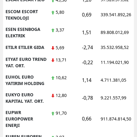
ESCOM ESCORT
5,80
0,69
339.541.892,26
TEKNOLOJI
ESEN ESENBOGA
3,37
1,51
89.808.012,69
ELEKTRIK
-2,74
ETILR ETILER GIDA
35.532.958,52
5,69
ETYAT EURO TREND
13,71
-0,22
11.194.021,90
YAT. ORT.
EUHOL EURO
10,62
1,14
4.711.381,05
YATIRIM HOLDING
EUKYO EURO
12,80
-0,78
9.221.557,99
KAPITAL YAT. ORT.
EUPWR
91,70
0,66
EUROPOWER
911.874.814,50
ENERJI
EUREN EUROPEN