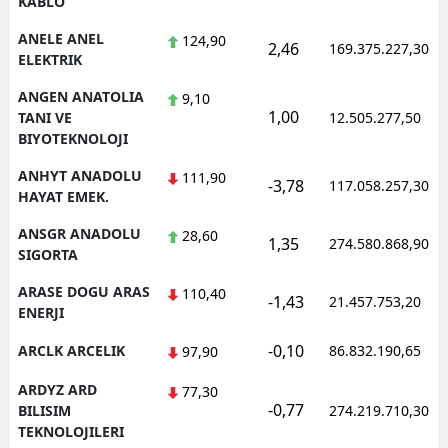
KABLO
ANELE ANEL
124,90
2,46
169.375.227,30
ELEKTRIK
ANGEN ANATOLIA
9,10
1,00
TANI VE
12.505.277,50
BIYOTEKNOLOJI
ANHYT ANADOLU
111,90
-3,78
117.058.257,30
HAYAT EMEK.
ANSGR ANADOLU
28,60
1,35
274.580.868,90
SIGORTA
ARASE DOGU ARAS
110,40
-1,43
21.457.753,20
ENERJI
-0,10
ARCLK ARCELIK
86.832.190,65
97,90
ARDYZ ARD
77,30
-0,77
BILISIM
274.219.710,30
TEKNOLOJILERI