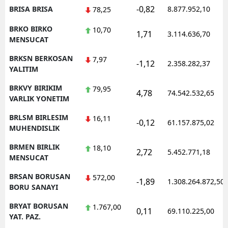
-0,82
BRISA BRISA
8.877.952,10
78,25
BRKO BIRKO
10,70
1,71
3.114.636,70
MENSUCAT
BRKSN BERKOSAN
7,97
-1,12
2.358.282,37
YALITIM
BRKVY BIRIKIM
79,95
4,78
74.542.532,65
VARLIK YONETIM
BRLSM BIRLESIM
16,11
-0,12
61.157.875,02
MUHENDISLIK
BRMEN BIRLIK
18,10
2,72
5.452.771,18
MENSUCAT
BRSAN BORUSAN
572,00
-1,89
1.308.264.872,50
BORU SANAYI
BRYAT BORUSAN
1.767,00
0,11
69.110.225,00
YAT. PAZ.