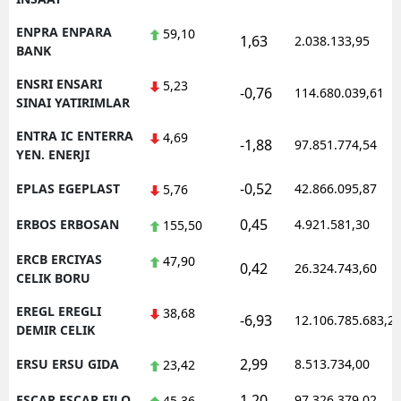
ENPRA ENPARA
59,10
1,63
2.038.133,95
BANK
ENSRI ENSARI
5,23
-0,76
114.680.039,61
SINAI YATIRIMLAR
ENTRA IC ENTERRA
4,69
-1,88
97.851.774,54
YEN. ENERJI
-0,52
EPLAS EGEPLAST
42.866.095,87
5,76
0,45
ERBOS ERBOSAN
4.921.581,30
155,50
ERCB ERCIYAS
47,90
0,42
26.324.743,60
CELIK BORU
EREGL EREGLI
38,68
-6,93
12.106.785.683,2
DEMIR CELIK
2,99
ERSU ERSU GIDA
8.513.734,00
23,42
1,20
ESCAR ESCAR FILO
97.326.379,02
45,36