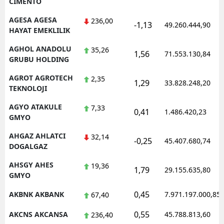
CIMENTO
AGESA AGESA
236,00
-1,13
49.260.444,90
HAYAT EMEKLILIK
AGHOL ANADOLU
35,26
1,56
71.553.130,84
GRUBU HOLDING
AGROT AGROTECH
2,35
1,29
33.828.248,20
TEKNOLOJI
AGYO ATAKULE
7,33
0,41
1.486.420,23
GMYO
AHGAZ AHLATCI
32,14
-0,25
45.407.680,74
DOGALGAZ
AHSGY AHES
19,36
1,79
29.155.635,80
GMYO
0,45
AKBNK AKBANK
7.971.197.000,85
67,40
0,55
AKCNS AKCANSA
45.788.813,60
236,40