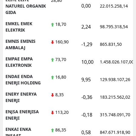
28,80
0,00
NATUREL ORGANIK
22.015.258,14
GIDA
EMKEL EMEK
18,70
2,24
98.795.318,54
ELEKTRIK
EMNIS EMINIS
160,90
-1,29
865.831,50
AMBALAJ
EMPAE EMPA
73,70
10,00
1.458.026.107,00
ELEKTRONIK
ENDAE ENDA
16,80
9,95
129.938.107,26
ENERJI HOLDING
ENERY ENERYA
8,35
-0,36
183.215.562,02
ENERJI
ENJSA ENERJISA
113,20
-0,18
315.748.091,70
ENERJI
ENKAI ENKA
86,35
0,58
847.671.918,90
INSAAT