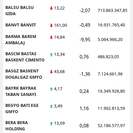
BALSU BALSU
13,22
-2,07
713.863.347,85
GIDA
-0,49
BANVT BANVIT
16.931.765,40
161,00
BARMA BAREM
14,84
-9,95
5.064.966,20
AMBALAJ
BASCM BASTAS
13,34
0,76
486.823,05
BASKENT CIMENTO
BASGZ BASKENT
43,68
-1,36
7.124.661,96
DOGALGAZ GMYO
BAYRK BAYRAK
4,17
0,24
16.349.928,80
TABAN SANAYI
BEGYO BATI EGE
3,49
1,16
11.902.813,59
GMYO
BERA BERA
13,09
0,08
52.186.577,97
HOLDING