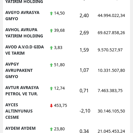
YATIRIM HOLDING
AVGYO AVRASYA
14,50
2,40
44.994.022,34
GMYO
AVHOL AVRUPA
39,68
2,69
69.627.858,26
YATIRIM HOLDING
AVOD A.V.O.D GIDA
3,83
1,59
9.570.527,97
VE TARIM
AVPGY
51,80
1,07
AVRUPAKENT
10.331.507,80
GMYO
AVTUR AVRASYA
12,74
0,71
7.463.383,75
PETROL VE TUR.
AYCES
453,75
-2,10
ALTINYUNUS
30.146.105,50
CESME
AYDEM AYDEM
23,80
0,34
21.045.453,24