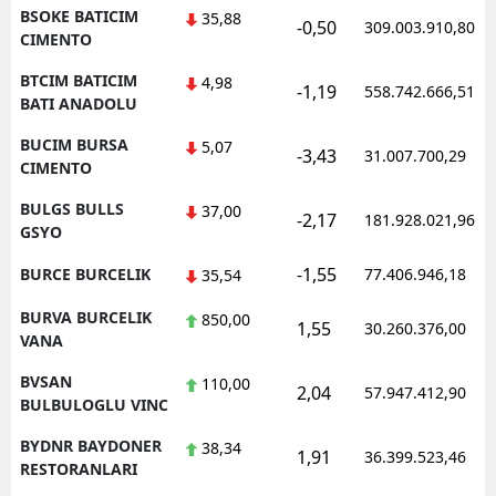
BSOKE BATICIM
35,88
-0,50
309.003.910,80
CIMENTO
BTCIM BATICIM
4,98
-1,19
558.742.666,51
BATI ANADOLU
BUCIM BURSA
5,07
-3,43
31.007.700,29
CIMENTO
BULGS BULLS
37,00
-2,17
181.928.021,96
GSYO
-1,55
BURCE BURCELIK
77.406.946,18
35,54
BURVA BURCELIK
850,00
1,55
30.260.376,00
VANA
BVSAN
110,00
2,04
57.947.412,90
BULBULOGLU VINC
BYDNR BAYDONER
38,34
1,91
36.399.523,46
RESTORANLARI