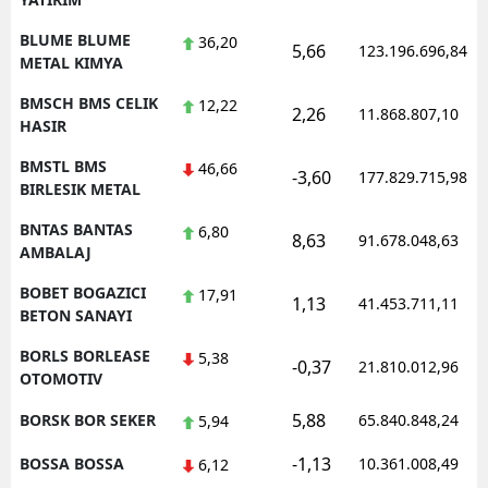
BLUME BLUME
36,20
5,66
123.196.696,84
METAL KIMYA
BMSCH BMS CELIK
12,22
2,26
11.868.807,10
HASIR
BMSTL BMS
46,66
-3,60
177.829.715,98
BIRLESIK METAL
BNTAS BANTAS
6,80
8,63
91.678.048,63
AMBALAJ
BOBET BOGAZICI
17,91
1,13
41.453.711,11
BETON SANAYI
BORLS BORLEASE
5,38
-0,37
21.810.012,96
OTOMOTIV
5,88
BORSK BOR SEKER
65.840.848,24
5,94
-1,13
BOSSA BOSSA
10.361.008,49
6,12