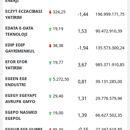
ENERJI
ECZYT ECZACIBASI
324,25
-1,44
196.999.171,75
YATIRIM
EDATA E-DATA
19,19
1,53
90.472.910,39
TEKNOLOJI
EDIP EDIP
38,38
-1,94
135.573.300,24
GAYRIMENKUL
EFOR EFOR
19,77
3,67
985.371.910,85
YATIRIM
EGEEN EGE
5.272,50
0,81
39.131.285,00
ENDUSTRI
EGEGY EGEYAPI
29,40
1,31
29.776.579,96
AVRUPA GMYO
EGEPO NASMED
19,00
1,39
66.627.502,35
EGEPOL
-0,16
EGGUB EGE GUBRE
27.347.618,85
95,30