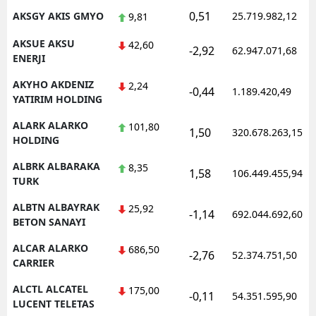
0,51
AKSGY AKIS GMYO
25.719.982,12
9,81
AKSUE AKSU
42,60
-2,92
62.947.071,68
ENERJI
AKYHO AKDENIZ
2,24
-0,44
1.189.420,49
YATIRIM HOLDING
ALARK ALARKO
101,80
1,50
320.678.263,15
HOLDING
ALBRK ALBARAKA
8,35
1,58
106.449.455,94
TURK
ALBTN ALBAYRAK
25,92
-1,14
692.044.692,60
BETON SANAYI
ALCAR ALARKO
686,50
-2,76
52.374.751,50
CARRIER
ALCTL ALCATEL
175,00
-0,11
54.351.595,90
LUCENT TELETAS