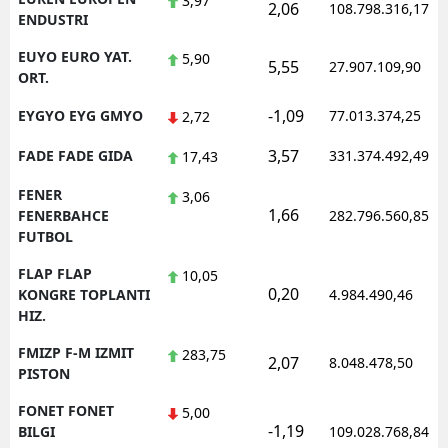
3,97
2,06
108.798.316,17
ENDUSTRI
EUYO EURO YAT.
5,90
5,55
27.907.109,90
ORT.
-1,09
EYGYO EYG GMYO
77.013.374,25
2,72
3,57
FADE FADE GIDA
331.374.492,49
17,43
FENER
3,06
1,66
FENERBAHCE
282.796.560,85
FUTBOL
FLAP FLAP
10,05
0,20
KONGRE TOPLANTI
4.984.490,46
HIZ.
FMIZP F-M IZMIT
283,75
2,07
8.048.478,50
PISTON
FONET FONET
5,00
-1,19
BILGI
109.028.768,84