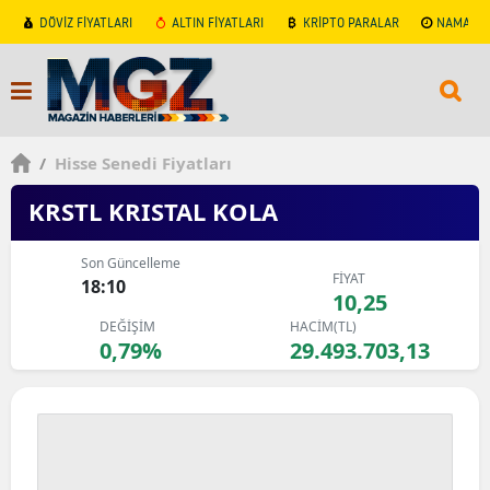
DÖVİZ FİYATLARI
ALTIN FİYATLARI
KRİPTO PARALAR
NAMAZ V
/
Hisse Senedi Fiyatları
KRSTL KRISTAL KOLA
Son Güncelleme
FİYAT
18:10
10,25
DEĞİŞİM
HACİM(TL)
0,79%
29.493.703,13