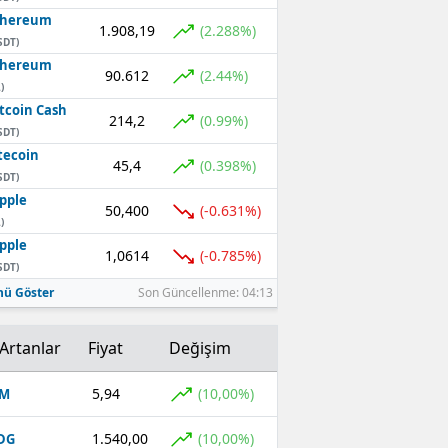
thereum
1.908,19
(2.288%)
SDT)
thereum
90.612
(2.44%)
)
tcoin Cash
214,2
(0.99%)
SDT)
tecoin
45,4
(0.398%)
SDT)
pple
50,400
(-0.631%)
)
pple
1,0614
(-0.785%)
SDT)
ü Göster
Son Güncellenme: 04:13
Artanlar
Fiyat
Değişim
5,94
(10,00%)
OM
1.540,00
(10,00%)
DG