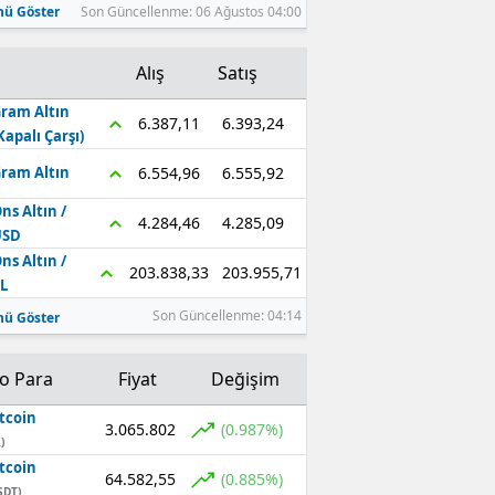
ü Göster
Son Güncellenme: 06 Ağustos 04:00
Alış
Satış
ram Altın
6.393,24
6.387,11
Kapalı Çarşı)
6.555,92
6.554,96
ram Altın
ns Altın /
4.285,09
4.284,46
USD
ns Altın /
203.955,71
203.838,33
L
Son Güncellenme: 04:14
ü Göster
to Para
Fiyat
Değişim
tcoin
3.065.802
(0.987%)
)
tcoin
64.582,55
(0.885%)
SDT)