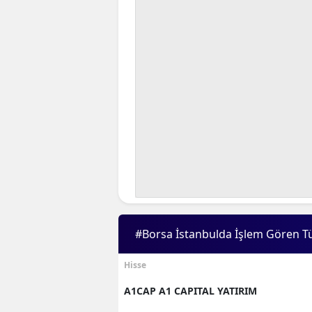
#Borsa İstanbulda İşlem Gören T
Hisse
A1CAP A1 CAPITAL YATIRIM