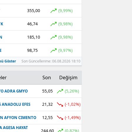
355,00
(9,99%)
T
46,74
(9,98%)
TK
185,10
(9,98%)
N
98,75
(9,97%)
E
ü Göster
Son Güncellenme: 06.08.2026 18:10
ler
Son
Değişim
55,05
(5,26%)
O ADRA GMYO
21,32
(-1,02%)
S ANADOLU EFES
12,55
(-1,49%)
N AFYON CIMENTO
A AGESA HAYAT
244,60
(0,82%)