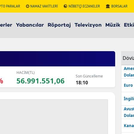
PTO PARALAR
NAMAZ VAKİTLERİ
NÖBETÇİ ECZANELER
BORSALAR
erler
Yabancılar
Röportaj
Televizyon
Müzik
Etki
Dövi
Amer
HACİM(TL)
Dolar
Son Güncelleme
%
56.991.551,06
18:10
Euro
İngili
Avus
Dolar
Kana