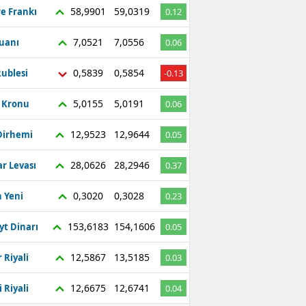
58,9901
59,0319
re Frankı
0.12
7,0521
7,0556
Yuanı
0.06
0,5839
0,5854
ublesi
-0.13
5,0155
5,0191
ç Kronu
0.06
12,9523
12,9644
Dirhemi
0.05
28,0626
28,2946
r Levası
0.37
0,3020
0,3028
 Yeni
0.23
153,6183
154,1606
yt Dinarı
0.05
12,5867
13,5185
 Riyali
0.03
12,6675
12,6741
 Riyali
0.04