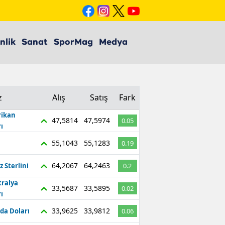
nlik
Sanat
SporMag
Medya
z
Alış
Satış
Fark
ikan
47,5814
47,5974
0.05
ı
55,1043
55,1283
0.19
64,2067
64,2463
z Sterlini
0.2
tralya
33,5687
33,5895
0.02
ı
33,9625
33,9812
da Doları
0.06