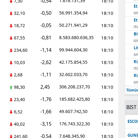
-0,54
1.678.131,39
18:10
7,30
E
-0,50
56.991.354,94
18:10
32,10
(U
E
-0,05
50.271.941,29
18:10
18,72
(TL
Bi
-0,81
8.583.680.636,35
18:10
67,55
(U
Li
-1,14
99.944.604,30
18:10
234,60
(U
-2,62
Ri
42.175.854,55
18:10
10,03
(TL
-1,11
32.602.033,70
18:10
2,68
Ri
(U
2,45
306.208.237,70
18:10
98,30
Tümün
-1,76
185.682.425,80
18:10
23,40
BIST 
-1,66
49.607.742,50
18:10
6,52
ESC
-3,15
176.743.322,30
18:10
40,02
GUN
-0,54
7.648.345,90
18:10
241,60