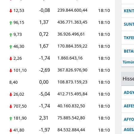
-0,08
239.844.600,44
18:10
12,53
KEN
1,37
436.771.363,45
18:10
96,15
SUN
0,72
36.926.496,61
18:10
9,73
TKFE
1,67
170.884.359,22
18:10
46,30
BETA
-1,74
1.860.643,16
18:10
2,26
Tümün
-2,69
367.826.976,90
18:10
101,10
Hisse
0,00
108.873.159,23
18:10
8,40
ADGY
-5,04
412.715.495,84
18:10
26,02
-1,74
40.160.832,50
18:10
707,50
AEFE
2,31
75.885.542,80
18:10
181,90
AFYO
-1,97
84.532.884,44
18:10
AGES
41,80