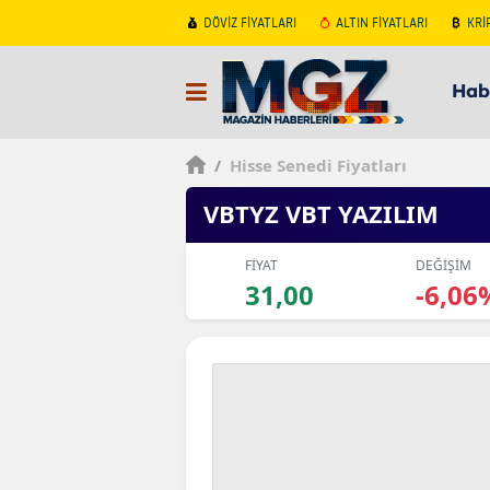
DÖVİZ FİYATLARI
ALTIN FİYATLARI
KRİ
Hab
/
Hisse Senedi Fiyatları
VBTYZ VBT YAZILIM
FİYAT
DEĞİŞİM
31,00
-6,06