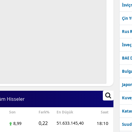
İsviç
Çin 
Rus R
İsve
BAE 
Bulga
Japon
Kuve
üm Hisseler
Katar
Son
Fark%
En Düşük
Saat
0,22
51.633.145,40
18:10
8,99
Suudi