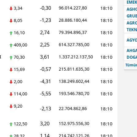
EMEK
-0,30
96.014.227,80
18:10
3,34
AGH
GRU
-1,23
28.886.180,44
18:10
8,05
AGRO
TEKN
2,74
79.394.896,37
18:10
16,10
AGYO
2,25
614.327.785,00
18:10
409,00
AHGA
3,61
I
1.337.212.137,50
18:10
70,30
DOG
Tümün
-0,57
215.811.635,30
18:10
15,69
-4,31
138.249.602,44
18:10
2,00
-5,55
193.546.780,70
18:10
114,00
9,20
-2,13
22.704.862,86
18:10
3,20
152.975.556,30
18:10
122,50
1,14
214.742.121,26
18:10
28,32