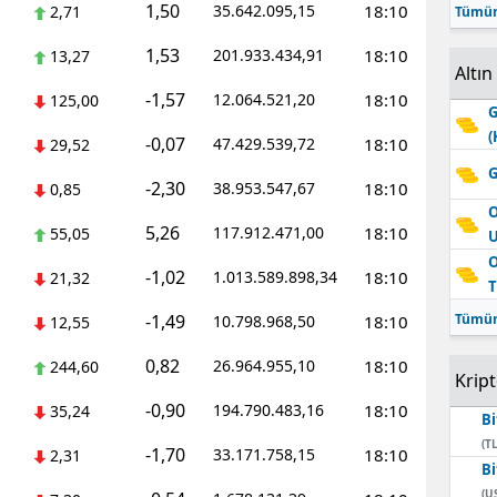
1,50
35.642.095,15
18:10
2,71
Tümün
1,53
201.933.434,91
18:10
13,27
Altın
-1,57
12.064.521,20
18:10
125,00
G
(
-0,07
47.429.539,72
18:10
29,52
G
-2,30
38.953.547,67
18:10
0,85
O
5,26
117.912.471,00
18:10
55,05
O
-1,02
1.013.589.898,34
18:10
21,32
T
-1,49
Tümün
10.798.968,50
18:10
12,55
0,82
26.964.955,10
18:10
244,60
Krip
-0,90
194.790.483,16
18:10
35,24
Bi
(TL
-1,70
33.171.758,15
18:10
2,31
Bi
(U