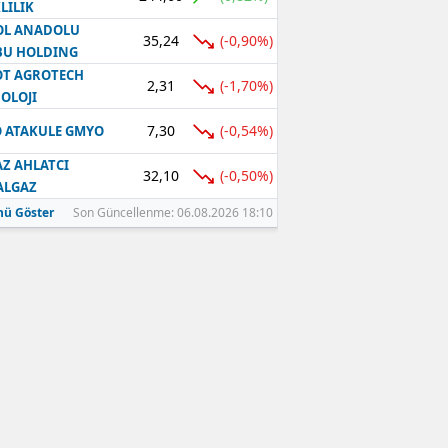
LILIK
OL ANADOLU
35,24
(-0,90%)
BU HOLDING
T AGROTECH
2,31
(-1,70%)
OLOJI
7,30
(-0,54%)
 ATAKULE GMYO
Z AHLATCI
32,10
(-0,50%)
ALGAZ
ü Göster
Son Güncellenme: 06.08.2026 18:10