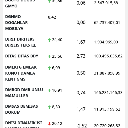
34,36
0,06
2.547.015,68
GMYO
DGNMO
8,42
0,00
DOGANLAR
62.737.407,01
MOBILYA
DIRIT DIRITEKS
24,40
1,67
1.934.969,00
DIRILIS TEKSTIL
2,73
DITAS DITAS BDY
100.496.036,62
25,56
DMLKTG EMLAK
6,09
0,50
KONUT DAMLA
31.887.858,99
KENT GMS
DMRGD DMR UNLU
10,91
0,74
166.281.146,33
MAMULLER
DMSAS DEMISAS
8,30
1,47
11.913.199,52
DOKUM
DNISI DINAMIK ISI
20,12
-2,52
20.720.268,32