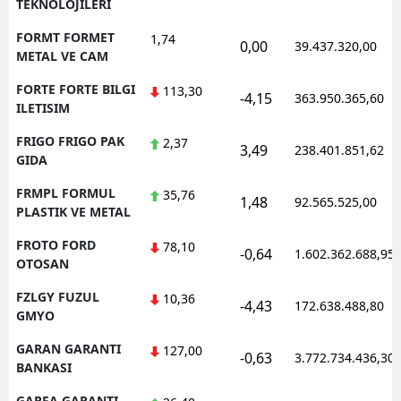
TEKNOLOJILERI
FORMT FORMET
1,74
0,00
39.437.320,00
METAL VE CAM
FORTE FORTE BILGI
113,30
-4,15
363.950.365,60
ILETISIM
FRIGO FRIGO PAK
2,37
3,49
238.401.851,62
GIDA
FRMPL FORMUL
35,76
1,48
92.565.525,00
PLASTIK VE METAL
FROTO FORD
78,10
-0,64
1.602.362.688,95
OTOSAN
FZLGY FUZUL
10,36
-4,43
172.638.488,80
GMYO
GARAN GARANTI
127,00
-0,63
3.772.734.436,30
BANKASI
GARFA GARANTI