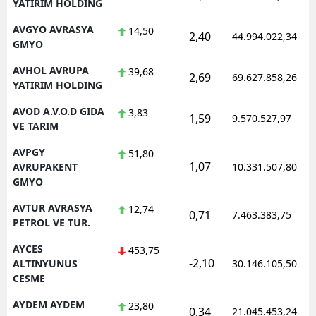
YATIRIM HOLDING
AVGYO AVRASYA
14,50
2,40
44.994.022,34
GMYO
AVHOL AVRUPA
39,68
2,69
69.627.858,26
YATIRIM HOLDING
AVOD A.V.O.D GIDA
3,83
1,59
9.570.527,97
VE TARIM
AVPGY
51,80
1,07
AVRUPAKENT
10.331.507,80
GMYO
AVTUR AVRASYA
12,74
0,71
7.463.383,75
PETROL VE TUR.
AYCES
453,75
-2,10
ALTINYUNUS
30.146.105,50
CESME
AYDEM AYDEM
23,80
0,34
21.045.453,24