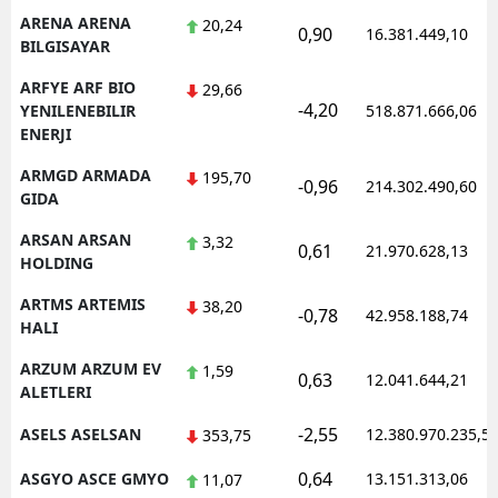
ARENA ARENA
20,24
0,90
16.381.449,10
BILGISAYAR
ARFYE ARF BIO
29,66
-4,20
YENILENEBILIR
518.871.666,06
ENERJI
ARMGD ARMADA
195,70
-0,96
214.302.490,60
GIDA
ARSAN ARSAN
3,32
0,61
21.970.628,13
HOLDING
ARTMS ARTEMIS
38,20
-0,78
42.958.188,74
HALI
ARZUM ARZUM EV
1,59
0,63
12.041.644,21
ALETLERI
-2,55
ASELS ASELSAN
12.380.970.235,5
353,75
0,64
ASGYO ASCE GMYO
13.151.313,06
11,07