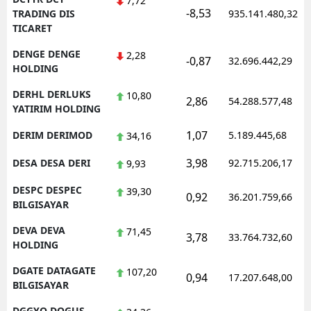
7,72
-8,53
TRADING DIS
935.141.480,32
TICARET
DENGE DENGE
2,28
-0,87
32.696.442,29
HOLDING
DERHL DERLUKS
10,80
2,86
54.288.577,48
YATIRIM HOLDING
1,07
DERIM DERIMOD
5.189.445,68
34,16
3,98
DESA DESA DERI
92.715.206,17
9,93
DESPC DESPEC
39,30
0,92
36.201.759,66
BILGISAYAR
DEVA DEVA
71,45
3,78
33.764.732,60
HOLDING
DGATE DATAGATE
107,20
0,94
17.207.648,00
BILGISAYAR
DGGYO DOGUS