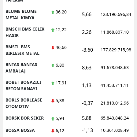
BLUME BLUME
36,20
5,66
123.196.696,84
METAL KIMYA
BMSCH BMS CELIK
12,22
2,26
11.868.807,10
HASIR
BMSTL BMS
46,66
-3,60
177.829.715,98
BIRLESIK METAL
BNTAS BANTAS
6,80
8,63
91.678.048,63
AMBALAJ
BOBET BOGAZICI
17,91
1,13
41.453.711,11
BETON SANAYI
BORLS BORLEASE
5,38
-0,37
21.810.012,96
OTOMOTIV
5,88
BORSK BOR SEKER
65.840.848,24
5,94
-1,13
BOSSA BOSSA
10.361.008,49
6,12