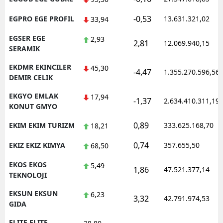
-0,53
EGPRO EGE PROFIL
13.631.321,02
33,94
EGSER EGE
2,93
2,81
12.069.940,15
SERAMIK
EKDMR EKINCILER
45,30
-4,47
1.355.270.596,56
DEMIR CELIK
EKGYO EMLAK
17,94
-1,37
2.634.410.311,19
KONUT GMYO
0,89
EKIM EKIM TURIZM
333.625.168,70
18,21
0,74
EKIZ EKIZ KIMYA
357.655,50
68,50
EKOS EKOS
5,49
1,86
47.521.377,14
TEKNOLOJI
EKSUN EKSUN
6,23
3,32
42.791.974,53
GIDA
ELITE ELITE