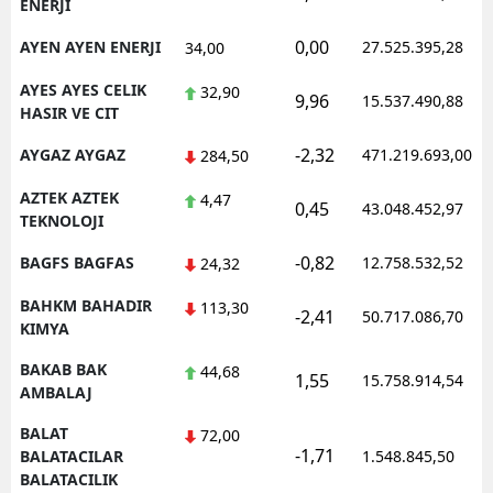
ENERJI
0,00
AYEN AYEN ENERJI
27.525.395,28
34,00
AYES AYES CELIK
32,90
9,96
15.537.490,88
HASIR VE CIT
-2,32
AYGAZ AYGAZ
471.219.693,00
284,50
AZTEK AZTEK
4,47
0,45
43.048.452,97
TEKNOLOJI
-0,82
BAGFS BAGFAS
12.758.532,52
24,32
BAHKM BAHADIR
113,30
-2,41
50.717.086,70
KIMYA
BAKAB BAK
44,68
1,55
15.758.914,54
AMBALAJ
BALAT
72,00
-1,71
BALATACILAR
1.548.845,50
BALATACILIK