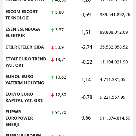
ESCOM ESCORT
5,80
0,69
339.541.892,26
TEKNOLOJI
ESEN ESENBOGA
3,37
1,51
89.808.012,69
ELEKTRIK
-2,74
ETILR ETILER GIDA
35.532.958,52
5,69
ETYAT EURO TREND
13,71
-0,22
11.194.021,90
YAT. ORT.
EUHOL EURO
10,62
1,14
4.711.381,05
YATIRIM HOLDING
EUKYO EURO
12,80
-0,78
9.221.557,99
KAPITAL YAT. ORT.
EUPWR
91,70
0,66
EUROPOWER
911.874.814,50
ENERJI
EUREN EUROPEN