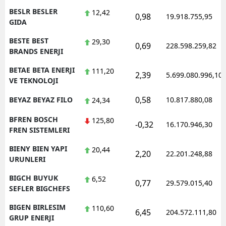
BESLR BESLER
12,42
0,98
19.918.755,95
GIDA
BESTE BEST
29,30
0,69
228.598.259,82
BRANDS ENERJI
BETAE BETA ENERJI
111,20
2,39
5.699.080.996,10
VE TEKNOLOJI
0,58
BEYAZ BEYAZ FILO
10.817.880,08
24,34
BFREN BOSCH
125,80
-0,32
16.170.946,30
FREN SISTEMLERI
BIENY BIEN YAPI
20,44
2,20
22.201.248,88
URUNLERI
BIGCH BUYUK
6,52
0,77
29.579.015,40
SEFLER BIGCHEFS
BIGEN BIRLESIM
110,60
6,45
204.572.111,80
GRUP ENERJI