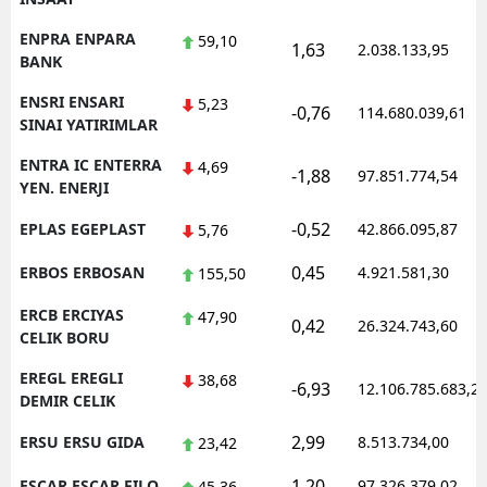
ENPRA ENPARA
59,10
1,63
2.038.133,95
BANK
ENSRI ENSARI
5,23
-0,76
114.680.039,61
SINAI YATIRIMLAR
ENTRA IC ENTERRA
4,69
-1,88
97.851.774,54
YEN. ENERJI
-0,52
EPLAS EGEPLAST
42.866.095,87
5,76
0,45
ERBOS ERBOSAN
4.921.581,30
155,50
ERCB ERCIYAS
47,90
0,42
26.324.743,60
CELIK BORU
EREGL EREGLI
38,68
-6,93
12.106.785.683,2
DEMIR CELIK
2,99
ERSU ERSU GIDA
8.513.734,00
23,42
1,20
ESCAR ESCAR FILO
97.326.379,02
45,36