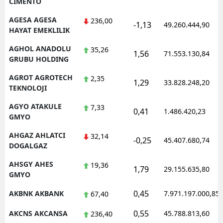
CIMENTO
AGESA AGESA
236,00
-1,13
49.260.444,90
HAYAT EMEKLILIK
AGHOL ANADOLU
35,26
1,56
71.553.130,84
GRUBU HOLDING
AGROT AGROTECH
2,35
1,29
33.828.248,20
TEKNOLOJI
AGYO ATAKULE
7,33
0,41
1.486.420,23
GMYO
AHGAZ AHLATCI
32,14
-0,25
45.407.680,74
DOGALGAZ
AHSGY AHES
19,36
1,79
29.155.635,80
GMYO
0,45
AKBNK AKBANK
7.971.197.000,85
67,40
0,55
AKCNS AKCANSA
45.788.813,60
236,40