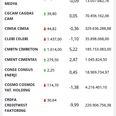
-0,09
13.057.682,76
MEDYA
CGCAM CAGDAS
39,80
0,05
70.456.162,06
CAM
-0,36
CIMSA CIMSA
329.636.288,88
44,82
-1,10
CLEBI CELEBI
35.898.068,00
1.437,00
5,22
CMBTN CIMBETON
185.153.083,00
1.614,00
2,47
CMENT CIMENTAS
1.045.824,50
279,50
CONSE CONSUS
2,25
0,45
18.969.734,97
ENERJI
COSMO COSMOS
114,70
-1,38
4.216.401,10
YAT. HOLDING
CRDFA
30,64
-9,99
CREDITWEST
220.906.756,38
FAKTORING