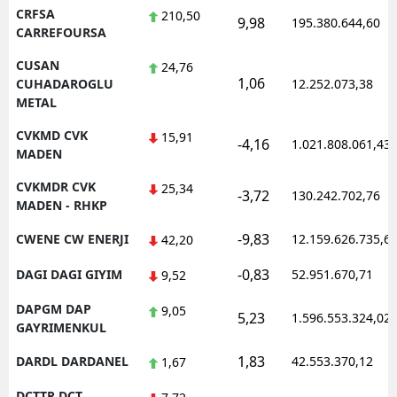
CRFSA
210,50
9,98
195.380.644,60
CARREFOURSA
CUSAN
24,76
1,06
CUHADAROGLU
12.252.073,38
METAL
CVKMD CVK
15,91
-4,16
1.021.808.061,43
MADEN
CVKMDR CVK
25,34
-3,72
130.242.702,76
MADEN - RHKP
-9,83
CWENE CW ENERJI
12.159.626.735,6
42,20
-0,83
DAGI DAGI GIYIM
52.951.670,71
9,52
DAPGM DAP
9,05
5,23
1.596.553.324,02
GAYRIMENKUL
1,83
DARDL DARDANEL
42.553.370,12
1,67
DCTTR DCT