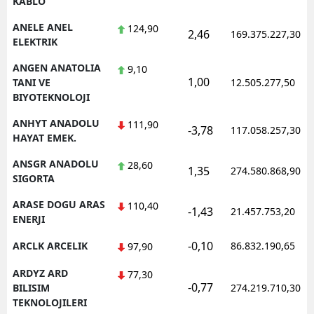
KABLO
ANELE ANEL
124,90
2,46
169.375.227,30
ELEKTRIK
ANGEN ANATOLIA
9,10
1,00
TANI VE
12.505.277,50
BIYOTEKNOLOJI
ANHYT ANADOLU
111,90
-3,78
117.058.257,30
HAYAT EMEK.
ANSGR ANADOLU
28,60
1,35
274.580.868,90
SIGORTA
ARASE DOGU ARAS
110,40
-1,43
21.457.753,20
ENERJI
-0,10
ARCLK ARCELIK
86.832.190,65
97,90
ARDYZ ARD
77,30
-0,77
BILISIM
274.219.710,30
TEKNOLOJILERI