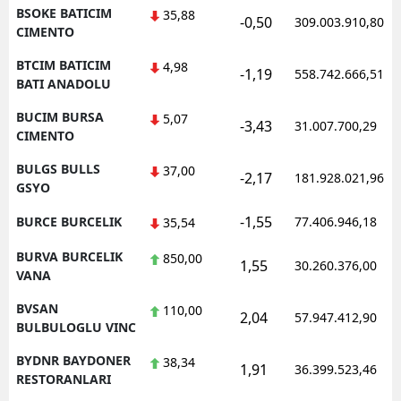
BSOKE BATICIM
35,88
-0,50
309.003.910,80
CIMENTO
BTCIM BATICIM
4,98
-1,19
558.742.666,51
BATI ANADOLU
BUCIM BURSA
5,07
-3,43
31.007.700,29
CIMENTO
BULGS BULLS
37,00
-2,17
181.928.021,96
GSYO
-1,55
BURCE BURCELIK
77.406.946,18
35,54
BURVA BURCELIK
850,00
1,55
30.260.376,00
VANA
BVSAN
110,00
2,04
57.947.412,90
BULBULOGLU VINC
BYDNR BAYDONER
38,34
1,91
36.399.523,46
RESTORANLARI