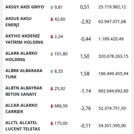
0,51
AKSGY AKIS GMYO
25.719.982,12
9,81
AKSUE AKSU
42,60
-2,92
62.947.071,68
ENERJI
AKYHO AKDENIZ
2,24
-0,44
1.189.420,49
YATIRIM HOLDING
ALARK ALARKO
101,80
1,50
320.678.263,15
HOLDING
ALBRK ALBARAKA
8,35
1,58
106.449.455,94
TURK
ALBTN ALBAYRAK
25,92
-1,14
692.044.692,60
BETON SANAYI
ALCAR ALARKO
686,50
-2,76
52.374.751,50
CARRIER
ALCTL ALCATEL
175,00
-0,11
54.351.595,90
LUCENT TELETAS