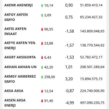
0,90
AKENR AKENERJI
51.859.410,14
10,14
AKFGY AKFEN
2,69
0,75
65.234.427,32
GMYO
AKFIS AKFEN
96,55
-1,58
143.809.048,65
INSAAT
AKFYE AKFEN YEN.
23,88
-1,57
138.770.544,92
ENERJI
-1,53
AKGRT AKSIGORTA
52.782.472,17
6,43
1,01
AKHAN AKHAN UN
208.501.289,64
42,20
AKMGY AKMERKEZ
258,00
3,20
15.894.575,15
GMYO
-0,87
AKSA AKSA
224.740.006,90
12,54
AKSEN AKSA
91,40
-4,99
497.090.250,75
ENERJI