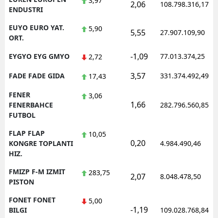
3,97
2,06
108.798.316,17
ENDUSTRI
EUYO EURO YAT.
5,90
5,55
27.907.109,90
ORT.
-1,09
EYGYO EYG GMYO
77.013.374,25
2,72
3,57
FADE FADE GIDA
331.374.492,49
17,43
FENER
3,06
1,66
FENERBAHCE
282.796.560,85
FUTBOL
FLAP FLAP
10,05
0,20
KONGRE TOPLANTI
4.984.490,46
HIZ.
FMIZP F-M IZMIT
283,75
2,07
8.048.478,50
PISTON
FONET FONET
5,00
-1,19
BILGI
109.028.768,84