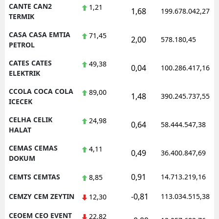
CANTE CAN2
1,21
1,68
199.678.042,27
TERMIK
CASA CASA EMTIA
71,45
2,00
578.180,45
PETROL
CATES CATES
49,38
0,04
100.286.417,16
ELEKTRIK
CCOLA COCA COLA
89,00
1,48
390.245.737,55
ICECEK
CELHA CELIK
24,98
0,64
58.444.547,38
HALAT
CEMAS CEMAS
4,11
0,49
36.400.847,69
DOKUM
0,91
CEMTS CEMTAS
14.713.219,16
8,85
-0,81
CEMZY CEM ZEYTIN
113.034.515,38
12,30
CEOEM CEO EVENT
22,82