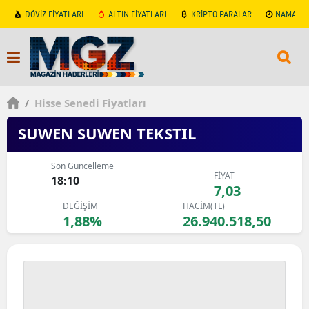
DÖVİZ FİYATLARI
ALTIN FİYATLARI
KRİPTO PARALAR
NAMAZ V
/
Hisse Senedi Fiyatları
SUWEN SUWEN TEKSTIL
Son Güncelleme
FİYAT
18:10
7,03
DEĞİŞİM
HACİM(TL)
1,88%
26.940.518,50