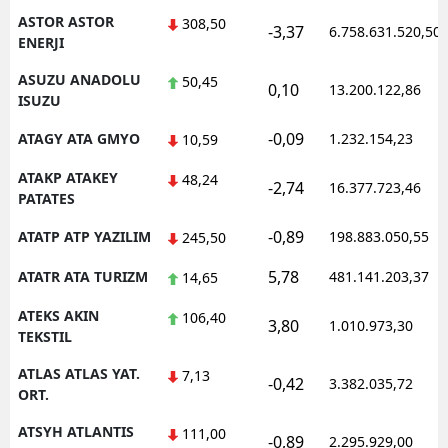
ASTOR ASTOR
308,50
-3,37
6.758.631.520,50
ENERJI
ASUZU ANADOLU
50,45
0,10
13.200.122,86
ISUZU
-0,09
ATAGY ATA GMYO
1.232.154,23
10,59
ATAKP ATAKEY
48,24
-2,74
16.377.723,46
PATATES
-0,89
ATATP ATP YAZILIM
198.883.050,55
245,50
5,78
ATATR ATA TURIZM
481.141.203,37
14,65
ATEKS AKIN
106,40
3,80
1.010.973,30
TEKSTIL
ATLAS ATLAS YAT.
7,13
-0,42
3.382.035,72
ORT.
ATSYH ATLANTIS
111,00
-0,89
2.295.929,00