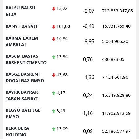
BALSU BALSU
13,22
-2,07
713.863.347,85
GIDA
-0,49
BANVT BANVIT
16.931.765,40
161,00
BARMA BAREM
14,84
-9,95
5.064.966,20
AMBALAJ
BASCM BASTAS
13,34
0,76
486.823,05
BASKENT CIMENTO
BASGZ BASKENT
43,68
-1,36
7.124.661,96
DOGALGAZ GMYO
BAYRK BAYRAK
4,17
0,24
16.349.928,80
TABAN SANAYI
BEGYO BATI EGE
3,49
1,16
11.902.813,59
GMYO
BERA BERA
13,09
0,08
52.186.577,97
HOLDING