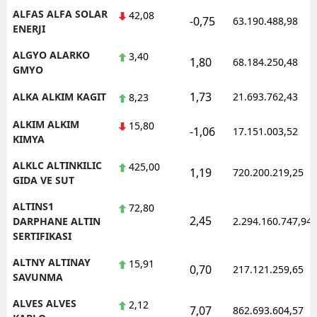
ALFAS ALFA SOLAR
42,08
-0,75
63.190.488,98
ENERJI
ALGYO ALARKO
3,40
1,80
68.184.250,48
GMYO
1,73
ALKA ALKIM KAGIT
21.693.762,43
8,23
ALKIM ALKIM
15,80
-1,06
17.151.003,52
KIMYA
ALKLC ALTINKILIC
425,00
1,19
720.200.219,25
GIDA VE SUT
ALTINS1
72,80
2,45
DARPHANE ALTIN
2.294.160.747,94
SERTIFIKASI
ALTNY ALTINAY
15,91
0,70
217.121.259,65
SAVUNMA
ALVES ALVES
2,12
7,07
862.693.604,57