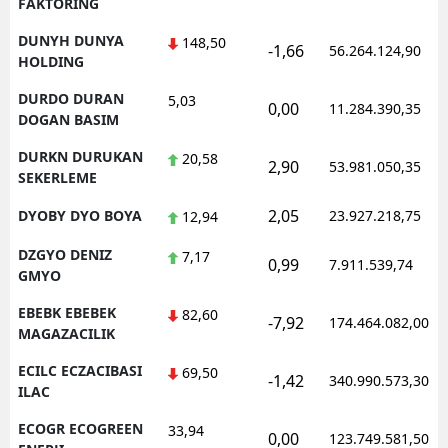
FAKTORING
DUNYH DUNYA
148,50
-1,66
56.264.124,90
HOLDING
DURDO DURAN
5,03
0,00
11.284.390,35
DOGAN BASIM
DURKN DURUKAN
20,58
2,90
53.981.050,35
SEKERLEME
2,05
DYOBY DYO BOYA
23.927.218,75
12,94
DZGYO DENIZ
7,17
0,99
7.911.539,74
GMYO
EBEBK EBEBEK
82,60
-7,92
174.464.082,00
MAGAZACILIK
ECILC ECZACIBASI
69,50
-1,42
340.990.573,30
ILAC
ECOGR ECOGREEN
33,94
0,00
123.749.581,50