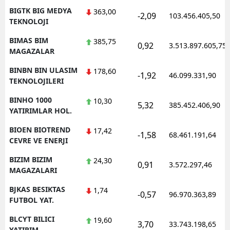
BIGTK BIG MEDYA
363,00
-2,09
103.456.405,50
TEKNOLOJI
BIMAS BIM
385,75
0,92
3.513.897.605,75
MAGAZALAR
BINBN BIN ULASIM
178,60
-1,92
46.099.331,90
TEKNOLOJILERI
BINHO 1000
10,30
5,32
385.452.406,90
YATIRIMLAR HOL.
BIOEN BIOTREND
17,42
-1,58
68.461.191,64
CEVRE VE ENERJI
BIZIM BIZIM
24,30
0,91
3.572.297,46
MAGAZALARI
BJKAS BESIKTAS
1,74
-0,57
96.970.363,89
FUTBOL YAT.
BLCYT BILICI
19,60
3,70
33.743.198,65
YATIRIM