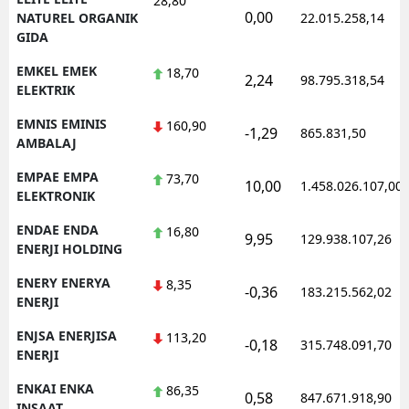
28,80
0,00
NATUREL ORGANIK
22.015.258,14
GIDA
EMKEL EMEK
18,70
2,24
98.795.318,54
ELEKTRIK
EMNIS EMINIS
160,90
-1,29
865.831,50
AMBALAJ
EMPAE EMPA
73,70
10,00
1.458.026.107,00
ELEKTRONIK
ENDAE ENDA
16,80
9,95
129.938.107,26
ENERJI HOLDING
ENERY ENERYA
8,35
-0,36
183.215.562,02
ENERJI
ENJSA ENERJISA
113,20
-0,18
315.748.091,70
ENERJI
ENKAI ENKA
86,35
0,58
847.671.918,90
INSAAT