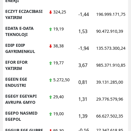
ENERJI
ECZYT ECZACIBASI
324,25
-1,44
196.999.171,75
YATIRIM
EDATA E-DATA
19,19
1,53
90.472.910,39
TEKNOLOJI
EDIP EDIP
38,38
-1,94
135.573.300,24
GAYRIMENKUL
EFOR EFOR
19,77
3,67
985.371.910,85
YATIRIM
EGEEN EGE
5.272,50
0,81
39.131.285,00
ENDUSTRI
EGEGY EGEYAPI
29,40
1,31
29.776.579,96
AVRUPA GMYO
EGEPO NASMED
19,00
1,39
66.627.502,35
EGEPOL
-0,16
EGGUB EGE GUBRE
27.347.618,85
95,30