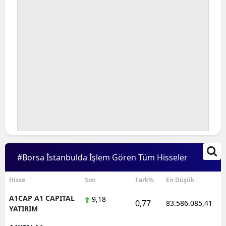
#Borsa İstanbulda İşlem Gören Tüm Hisseler
Hisse
Son
Fark%
En Düşük
A1CAP A1 CAPITAL
9,18
0,77
83.586.085,41
YATIRIM