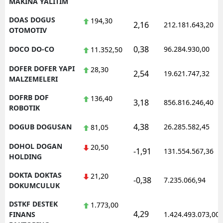
MAKINA YALITIM
DOAS DOGUS
194,30
2,16
212.181.643,20
OTOMOTIV
0,38
DOCO DO-CO
96.284.930,00
11.352,50
DOFER DOFER YAPI
28,30
2,54
19.621.747,32
MALZEMELERI
DOFRB DOF
136,40
3,18
856.816.246,40
ROBOTIK
4,38
DOGUB DOGUSAN
26.285.582,45
81,05
DOHOL DOGAN
20,50
-1,91
131.554.567,36
HOLDING
DOKTA DOKTAS
21,20
-0,38
7.235.066,94
DOKUMCULUK
DSTKF DESTEK
1.773,00
4,29
FINANS
1.424.493.073,00