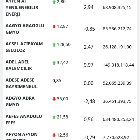
A1YEN A1
2,80
2,94
YENILENEBILIR
68.908.325,15
ENERJI
AAGYO AGAOGLU
12,87
-0,85
85.536.212,74
GMYO
ACSEL ACIPAYAM
128,50
2,47
26.128.191,00
SELULOZ
ADEL ADEL
32,42
9,97
149.318.118,44
KALEMCILIK
ADESE ADESE
0,85
0,00
52.065.239,39
GAYRIMENKUL
ADGYO ADRA
55,00
-2,48
36.451.393,75
GMYO
AEFES ANADOLU
21,58
0,56
634.480.253,24
EFES
AFYON AFYON
12,56
-0,79
7.770.628,92