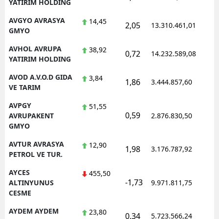
YATIRIM HOLDING
AVGYO AVRASYA
14,45
2,05
13.310.461,01
1
GMYO
AVHOL AVRUPA
38,92
0,72
14.232.589,08
1
YATIRIM HOLDING
AVOD A.V.O.D GIDA
3,84
1,86
3.444.857,60
1
VE TARIM
AVPGY
51,55
0,59
1
AVRUPAKENT
2.876.830,50
GMYO
AVTUR AVRASYA
12,90
1,98
3.176.787,92
1
PETROL VE TUR.
AYCES
455,50
-1,73
1
ALTINYUNUS
9.971.811,75
CESME
AYDEM AYDEM
23,80
0,34
5.723.566,24
1