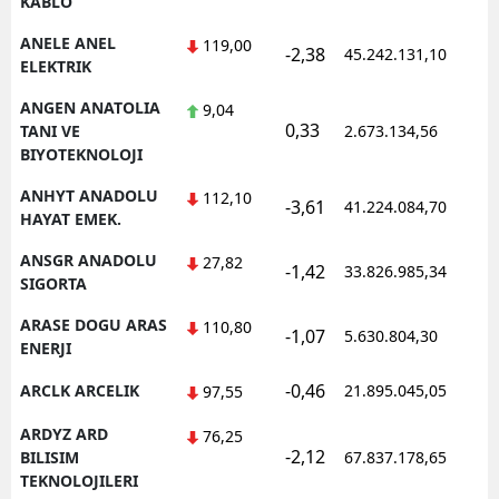
KABLO
ANELE ANEL
119,00
-2,38
45.242.131,10
1
ELEKTRIK
ANGEN ANATOLIA
9,04
0,33
1
TANI VE
2.673.134,56
BIYOTEKNOLOJI
ANHYT ANADOLU
112,10
-3,61
41.224.084,70
1
HAYAT EMEK.
ANSGR ANADOLU
27,82
-1,42
33.826.985,34
1
SIGORTA
ARASE DOGU ARAS
110,80
-1,07
5.630.804,30
1
ENERJI
-0,46
ARCLK ARCELIK
21.895.045,05
1
97,55
ARDYZ ARD
76,25
-2,12
1
BILISIM
67.837.178,65
TEKNOLOJILERI