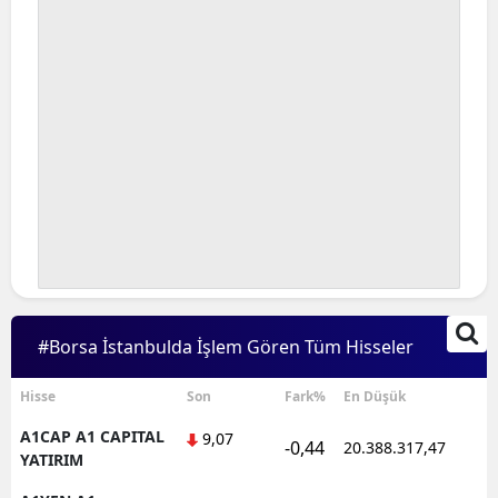
#Borsa İstanbulda İşlem Gören Tüm Hisseler
Hisse
Son
Fark%
En Düşük
A1CAP A1 CAPITAL
9,07
-0,44
20.388.317,47
1
YATIRIM