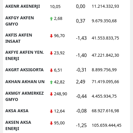
0,00
AKENR AKENERJI
11.214.332,93
1
10,05
AKFGY AKFEN
2,68
0,37
9.679.350,68
1
GMYO
AKFIS AKFEN
96,70
-1,43
41.553.833,75
1
INSAAT
AKFYE AKFEN YEN.
23,92
-1,40
47.221.842,30
1
ENERJI
-0,31
AKGRT AKSIGORTA
8.899.756,99
1
6,51
2,49
AKHAN AKHAN UN
71.419.095,66
1
42,82
AKMGY AKMERKEZ
248,90
-0,44
4.455.934,75
1
GMYO
-0,08
AKSA AKSA
68.927.616,98
1
12,64
AKSEN AKSA
95,00
-1,25
105.659.444,45
1
ENERJI