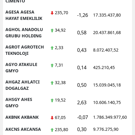
CIMENTO
AGESA AGESA
235,70
-1,26
17.335.437,80
1
HAYAT EMEKLILIK
AGHOL ANADOLU
34,92
0,58
20.437.861,68
1
GRUBU HOLDING
AGROT AGROTECH
2,33
0,43
8.072.407,52
1
TEKNOLOJI
AGYO ATAKULE
7,31
0,14
425.210,45
1
GMYO
AHGAZ AHLATCI
32,38
0,50
15.039.045,18
1
DOGALGAZ
AHSGY AHES
19,52
2,63
10.606.140,75
1
GMYO
-0,07
AKBNK AKBANK
1.786.349.977,60
1
67,05
0,30
AKCNS AKCANSA
9.776.275,90
1
235,80