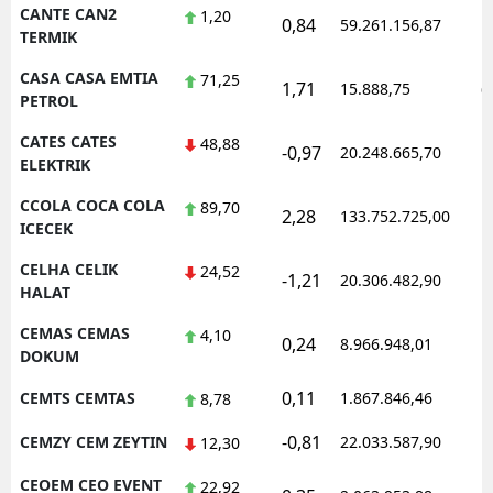
CANTE CAN2
1,20
0,84
59.261.156,87
1
TERMIK
CASA CASA EMTIA
71,25
1,71
15.888,75
0
PETROL
CATES CATES
48,88
-0,97
20.248.665,70
1
ELEKTRIK
CCOLA COCA COLA
89,70
2,28
133.752.725,00
1
ICECEK
CELHA CELIK
24,52
-1,21
20.306.482,90
1
HALAT
CEMAS CEMAS
4,10
0,24
8.966.948,01
1
DOKUM
0,11
CEMTS CEMTAS
1.867.846,46
1
8,78
-0,81
CEMZY CEM ZEYTIN
22.033.587,90
1
12,30
CEOEM CEO EVENT
22,92