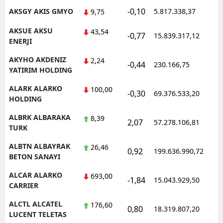
-0,10
AKSGY AKIS GMYO
5.817.338,37
1
9,75
AKSUE AKSU
43,54
-0,77
15.839.317,12
1
ENERJI
AKYHO AKDENIZ
2,24
-0,44
230.166,75
1
YATIRIM HOLDING
ALARK ALARKO
100,00
-0,30
69.376.533,20
1
HOLDING
ALBRK ALBARAKA
8,39
2,07
57.278.106,81
1
TURK
ALBTN ALBAYRAK
26,46
0,92
199.636.990,72
1
BETON SANAYI
ALCAR ALARKO
693,00
-1,84
15.043.929,50
1
CARRIER
ALCTL ALCATEL
176,60
0,80
18.319.807,20
1
LUCENT TELETAS