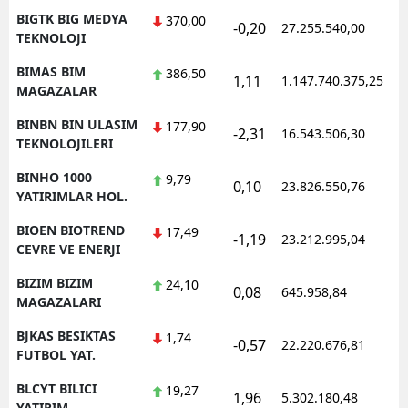
BIGTK BIG MEDYA
370,00
-0,20
27.255.540,00
1
TEKNOLOJI
BIMAS BIM
386,50
1,11
1.147.740.375,25
1
MAGAZALAR
BINBN BIN ULASIM
177,90
-2,31
16.543.506,30
1
TEKNOLOJILERI
BINHO 1000
9,79
0,10
23.826.550,76
1
YATIRIMLAR HOL.
BIOEN BIOTREND
17,49
-1,19
23.212.995,04
1
CEVRE VE ENERJI
BIZIM BIZIM
24,10
0,08
645.958,84
1
MAGAZALARI
BJKAS BESIKTAS
1,74
-0,57
22.220.676,81
1
FUTBOL YAT.
BLCYT BILICI
19,27
1,96
5.302.180,48
1
YATIRIM