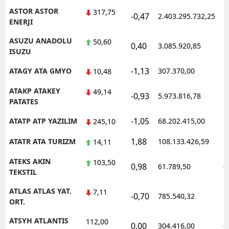
ASTOR ASTOR
317,75
-0,47
2.403.295.732,25
1
ENERJI
ASUZU ANADOLU
50,60
0,40
3.085.920,85
1
ISUZU
-1,13
ATAGY ATA GMYO
307.370,00
1
10,48
ATAKP ATAKEY
49,14
-0,93
5.973.816,78
1
PATATES
-1,05
ATATP ATP YAZILIM
68.202.415,00
1
245,10
1,88
ATATR ATA TURIZM
108.133.426,59
1
14,11
ATEKS AKIN
103,50
0,98
61.789,50
0
TEKSTIL
ATLAS ATLAS YAT.
7,11
-0,70
785.540,32
1
ORT.
ATSYH ATLANTIS
112,00
0,00
304.416,00
0