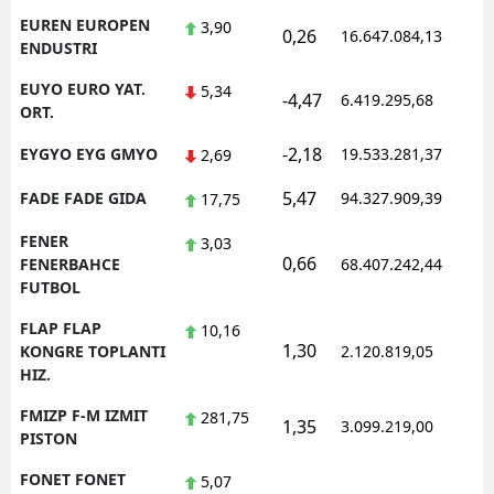
EUREN EUROPEN
3,90
0,26
16.647.084,13
1
ENDUSTRI
EUYO EURO YAT.
5,34
-4,47
6.419.295,68
1
ORT.
-2,18
EYGYO EYG GMYO
19.533.281,37
1
2,69
5,47
FADE FADE GIDA
94.327.909,39
1
17,75
FENER
3,03
0,66
1
FENERBAHCE
68.407.242,44
FUTBOL
FLAP FLAP
10,16
1,30
1
KONGRE TOPLANTI
2.120.819,05
HIZ.
FMIZP F-M IZMIT
281,75
1,35
3.099.219,00
1
PISTON
FONET FONET
5,07