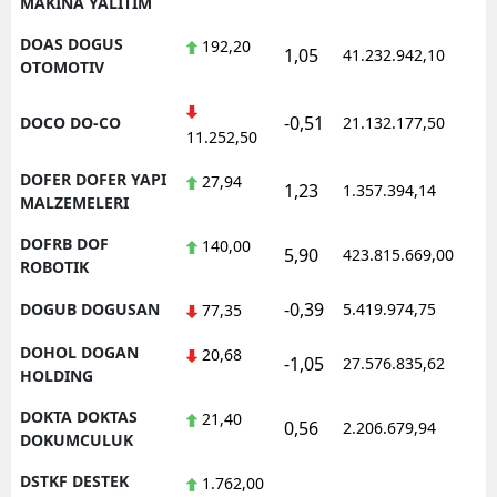
MAKINA YALITIM
DOAS DOGUS
192,20
1,05
41.232.942,10
1
OTOMOTIV
-0,51
DOCO DO-CO
21.132.177,50
1
11.252,50
DOFER DOFER YAPI
27,94
1,23
1.357.394,14
1
MALZEMELERI
DOFRB DOF
140,00
5,90
423.815.669,00
1
ROBOTIK
-0,39
DOGUB DOGUSAN
5.419.974,75
1
77,35
DOHOL DOGAN
20,68
-1,05
27.576.835,62
1
HOLDING
DOKTA DOKTAS
21,40
0,56
2.206.679,94
1
DOKUMCULUK
DSTKF DESTEK
1.762,00