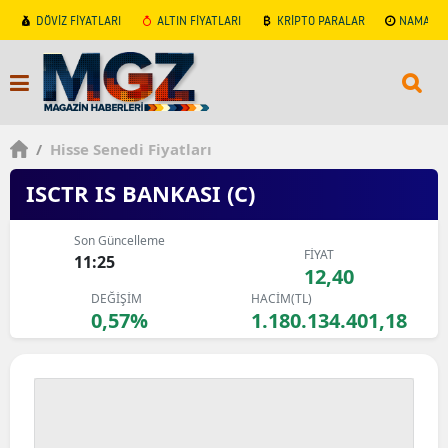
DÖVİZ FİYATLARI
ALTIN FİYATLARI
KRİPTO PARALAR
NAMAZ V
/
Hisse Senedi Fiyatları
ISCTR IS BANKASI (C)
Son Güncelleme
FİYAT
11:25
12,40
DEĞİŞİM
HACİM(TL)
0,57%
1.180.134.401,18