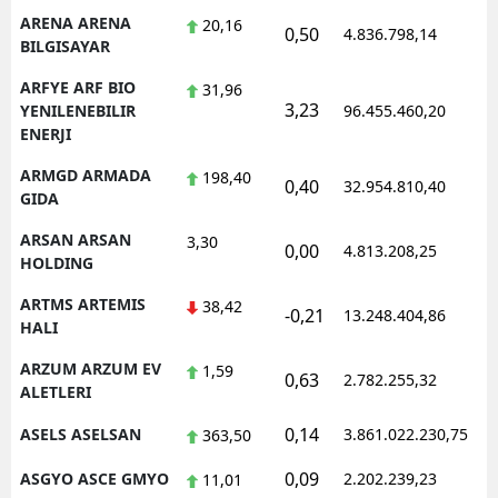
ARENA ARENA
20,16
0,50
4.836.798,14
1
BILGISAYAR
ARFYE ARF BIO
31,96
3,23
1
YENILENEBILIR
96.455.460,20
ENERJI
ARMGD ARMADA
198,40
0,40
32.954.810,40
1
GIDA
ARSAN ARSAN
3,30
0,00
4.813.208,25
1
HOLDING
ARTMS ARTEMIS
38,42
-0,21
13.248.404,86
1
HALI
ARZUM ARZUM EV
1,59
0,63
2.782.255,32
1
ALETLERI
0,14
ASELS ASELSAN
3.861.022.230,75
1
363,50
0,09
ASGYO ASCE GMYO
2.202.239,23
1
11,01