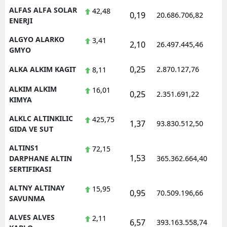
ALFAS ALFA SOLAR
42,48
0,19
20.686.706,82
1
ENERJI
ALGYO ALARKO
3,41
2,10
26.497.445,46
1
GMYO
0,25
ALKA ALKIM KAGIT
2.870.127,76
1
8,11
ALKIM ALKIM
16,01
0,25
2.351.691,22
1
KIMYA
ALKLC ALTINKILIC
425,75
1,37
93.830.512,50
1
GIDA VE SUT
ALTINS1
72,15
1,53
1
DARPHANE ALTIN
365.362.664,40
SERTIFIKASI
ALTNY ALTINAY
15,95
0,95
70.509.196,66
1
SAVUNMA
ALVES ALVES
2,11
6,57
393.163.558,74
1