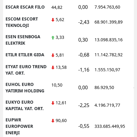
0,00
ESCAR ESCAR FILO
7.954.763,60
1
44,82
ESCOM ESCORT
5,62
-2,43
68.901.399,89
1
TEKNOLOJI
ESEN ESENBOGA
3,33
0,30
13.098.835,16
1
ELEKTRIK
-0,68
ETILR ETILER GIDA
11.142.782,92
1
5,81
ETYAT EURO TREND
13,58
-1,16
1.555.150,97
1
YAT. ORT.
EUHOL EURO
10,50
0,00
86.929,50
0
YATIRIM HOLDING
EUKYO EURO
12,61
-2,25
4.196.719,77
1
KAPITAL YAT. ORT.
EUPWR
90,60
-0,55
1
EUROPOWER
333.685.449,95
ENERJI