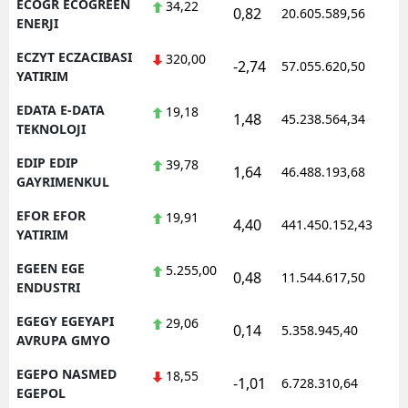
ECOGR ECOGREEN
34,22
0,82
20.605.589,56
1
ENERJI
ECZYT ECZACIBASI
320,00
-2,74
57.055.620,50
1
YATIRIM
EDATA E-DATA
19,18
1,48
45.238.564,34
1
TEKNOLOJI
EDIP EDIP
39,78
1,64
46.488.193,68
1
GAYRIMENKUL
EFOR EFOR
19,91
4,40
441.450.152,43
1
YATIRIM
EGEEN EGE
5.255,00
0,48
11.544.617,50
1
ENDUSTRI
EGEGY EGEYAPI
29,06
0,14
5.358.945,40
1
AVRUPA GMYO
EGEPO NASMED
18,55
-1,01
6.728.310,64
1
EGEPOL