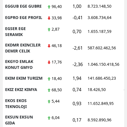
1,00
EGGUB EGE GUBRE
8.723.148,50
1
96,40
-0,41
EGPRO EGE PROFIL
3.608.734,64
1
33,98
EGSER EGE
2,87
0,70
1.655.187,59
1
SERAMIK
EKDMR EKINCILER
46,18
-2,61
587.602.462,56
1
DEMIR CELIK
EKGYO EMLAK
17,76
-2,36
1.046.150.418,56
1
KONUT GMYO
1,94
EKIM EKIM TURIZM
141.686.450,23
1
18,40
0,74
EKIZ EKIZ KIMYA
18.426,50
0
68,50
EKOS EKOS
5,44
0,93
11.652.849,95
1
TEKNOLOJI
EKSUN EKSUN
6,04
0,17
8.592.890,96
1
GIDA