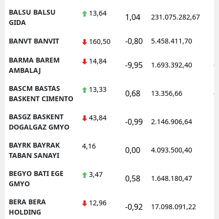
BALSU BALSU
13,64
1,04
231.075.282,67
1
GIDA
-0,80
BANVT BANVIT
5.458.411,70
1
160,50
BARMA BAREM
14,84
-9,95
1.693.392,40
0
AMBALAJ
BASCM BASTAS
13,33
0,68
13.356,66
0
BASKENT CIMENTO
BASGZ BASKENT
43,84
-0,99
2.146.906,64
1
DOGALGAZ GMYO
BAYRK BAYRAK
4,16
0,00
4.093.500,40
1
TABAN SANAYI
BEGYO BATI EGE
3,47
0,58
1.648.180,47
1
GMYO
BERA BERA
12,96
-0,92
17.098.091,22
1
HOLDING