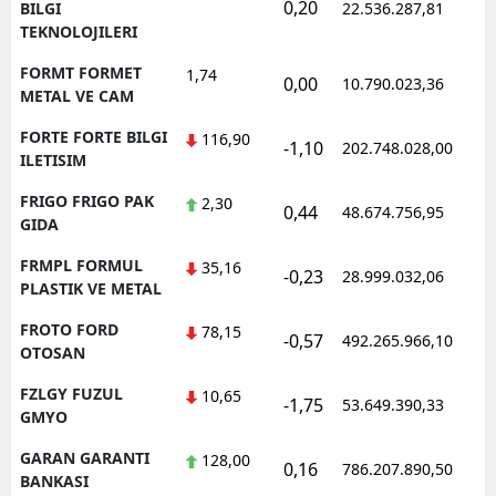
0,20
1
BILGI
22.536.287,81
TEKNOLOJILERI
FORMT FORMET
1,74
0,00
10.790.023,36
1
METAL VE CAM
FORTE FORTE BILGI
116,90
-1,10
202.748.028,00
1
ILETISIM
FRIGO FRIGO PAK
2,30
0,44
48.674.756,95
1
GIDA
FRMPL FORMUL
35,16
-0,23
28.999.032,06
1
PLASTIK VE METAL
FROTO FORD
78,15
-0,57
492.265.966,10
1
OTOSAN
FZLGY FUZUL
10,65
-1,75
53.649.390,33
1
GMYO
GARAN GARANTI
128,00
0,16
786.207.890,50
1
BANKASI