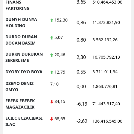
3,65
1
FINANS
510.464.453,00
FAKTORING
DUNYH DUNYA
152,30
0,86
11.373.821,90
1
HOLDING
DURDO DURAN
5,07
0,80
3.562.192,26
1
DOGAN BASIM
DURKN DURUKAN
20,46
2,30
16.705.792,13
1
SEKERLEME
0,55
DYOBY DYO BOYA
3.711.011,34
1
12,75
DZGYO DENIZ
7,10
0,00
1.863.776,81
1
GMYO
EBEBK EBEBEK
84,15
-6,19
71.443.317,40
1
MAGAZACILIK
ECILC ECZACIBASI
68,65
-2,62
136.416.545,00
1
ILAC