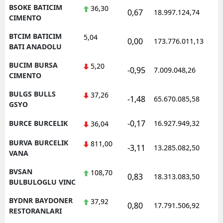
BSOKE BATICIM
36,30
0,67
18.997.124,74
1
CIMENTO
BTCIM BATICIM
5,04
0,00
173.776.011,13
1
BATI ANADOLU
BUCIM BURSA
5,20
-0,95
7.009.048,26
1
CIMENTO
BULGS BULLS
37,26
-1,48
65.670.085,58
1
GSYO
-0,17
BURCE BURCELIK
16.927.949,32
1
36,04
BURVA BURCELIK
811,00
-3,11
13.285.082,50
1
VANA
BVSAN
108,70
0,83
18.313.083,50
1
BULBULOGLU VINC
BYDNR BAYDONER
37,92
0,80
17.791.506,92
1
RESTORANLARI