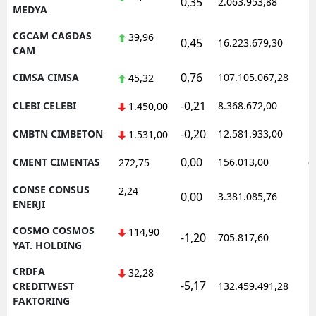
0,35
2.063.953,88
1
MEDYA
CGCAM CAGDAS
39,96
0,45
16.223.679,30
1
CAM
0,76
CIMSA CIMSA
107.105.067,28
1
45,32
-0,21
CLEBI CELEBI
8.368.672,00
1
1.450,00
-0,20
CMBTN CIMBETON
12.581.933,00
1
1.531,00
0,00
CMENT CIMENTAS
156.013,00
0
272,75
CONSE CONSUS
2,24
0,00
3.381.085,76
1
ENERJI
COSMO COSMOS
114,90
-1,20
705.817,60
1
YAT. HOLDING
CRDFA
32,28
-5,17
1
CREDITWEST
132.459.491,28
FAKTORING