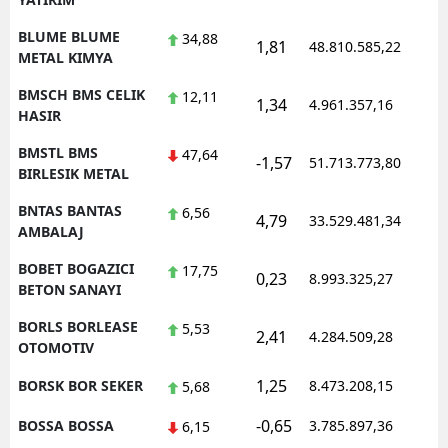
BLUME BLUME
34,88
1,81
48.810.585,22
1
METAL KIMYA
BMSCH BMS CELIK
12,11
1,34
4.961.357,16
1
HASIR
BMSTL BMS
47,64
-1,57
51.713.773,80
1
BIRLESIK METAL
BNTAS BANTAS
6,56
4,79
33.529.481,34
1
AMBALAJ
BOBET BOGAZICI
17,75
0,23
8.993.325,27
1
BETON SANAYI
BORLS BORLEASE
5,53
2,41
4.284.509,28
1
OTOMOTIV
1,25
BORSK BOR SEKER
8.473.208,15
1
5,68
-0,65
BOSSA BOSSA
3.785.897,36
1
6,15