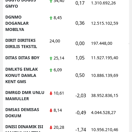
34,40
0,17
1.310.692,26
1
GMYO
DGNMO
8,45
0,36
1
DOGANLAR
12.515.102,59
MOBILYA
DIRIT DIRITEKS
24,00
0,00
197.448,00
0
DIRILIS TEKSTIL
1,05
DITAS DITAS BDY
11.927.195,40
1
25,14
DMLKTG EMLAK
6,09
0,50
1
KONUT DAMLA
10.886.139,69
KENT GMS
DMRGD DMR UNLU
10,61
-2,03
38.952.836,15
1
MAMULLER
DMSAS DEMISAS
8,14
-0,49
4.044.528,27
1
DOKUM
DNISI DINAMIK ISI
20,28
-1,74
10.956.210,46
1