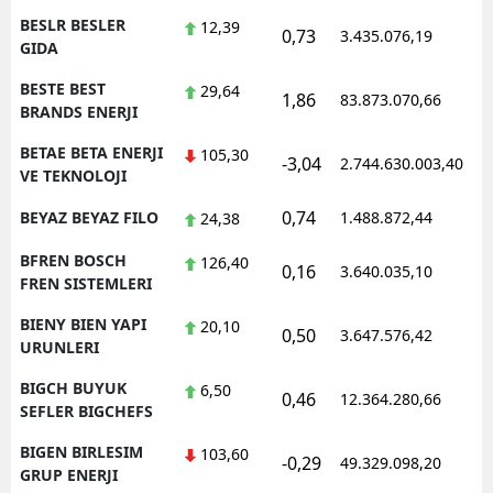
BESLR BESLER
12,39
0,73
3.435.076,19
1
GIDA
BESTE BEST
29,64
1,86
83.873.070,66
1
BRANDS ENERJI
BETAE BETA ENERJI
105,30
-3,04
2.744.630.003,40
1
VE TEKNOLOJI
0,74
BEYAZ BEYAZ FILO
1.488.872,44
1
24,38
BFREN BOSCH
126,40
0,16
3.640.035,10
1
FREN SISTEMLERI
BIENY BIEN YAPI
20,10
0,50
3.647.576,42
1
URUNLERI
BIGCH BUYUK
6,50
0,46
12.364.280,66
1
SEFLER BIGCHEFS
BIGEN BIRLESIM
103,60
-0,29
49.329.098,20
1
GRUP ENERJI