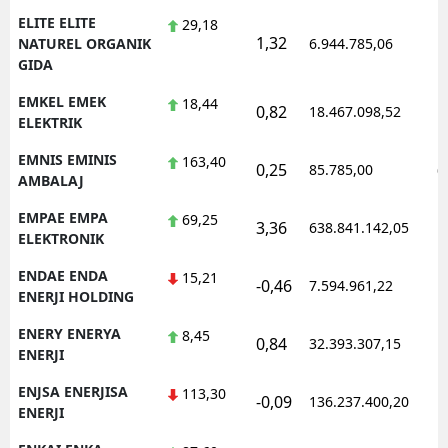
ELITE ELITE
29,18
1,32
1
NATUREL ORGANIK
6.944.785,06
GIDA
EMKEL EMEK
18,44
0,82
18.467.098,52
1
ELEKTRIK
EMNIS EMINIS
163,40
0,25
85.785,00
0
AMBALAJ
EMPAE EMPA
69,25
3,36
638.841.142,05
1
ELEKTRONIK
ENDAE ENDA
15,21
-0,46
7.594.961,22
1
ENERJI HOLDING
ENERY ENERYA
8,45
0,84
32.393.307,15
1
ENERJI
ENJSA ENERJISA
113,30
-0,09
136.237.400,20
1
ENERJI