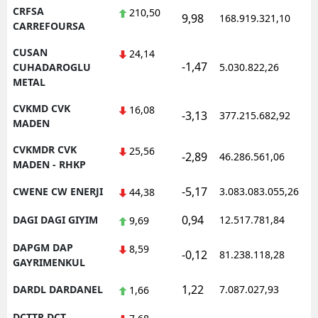
CRFSA
210,50
9,98
168.919.321,10
1
CARREFOURSA
CUSAN
24,14
-1,47
1
CUHADAROGLU
5.030.822,26
METAL
CVKMD CVK
16,08
-3,13
377.215.682,92
1
MADEN
CVKMDR CVK
25,56
-2,89
46.286.561,06
1
MADEN - RHKP
-5,17
CWENE CW ENERJI
3.083.083.055,26
1
44,38
0,94
DAGI DAGI GIYIM
12.517.781,84
1
9,69
DAPGM DAP
8,59
-0,12
81.238.118,28
1
GAYRIMENKUL
1,22
DARDL DARDANEL
7.087.027,93
1
1,66
DCTTR DCT