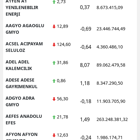
A1YEN A1
2,73
0,37
1
YENILENEBILIR
8.673.415,09
ENERJI
AAGYO AGAOGLU
12,89
-0,69
23.446.744,49
1
GMYO
ACSEL ACIPAYAM
124,60
-0,64
4.360.486,10
1
SELULOZ
ADEL ADEL
31,86
8,07
89.062.479,58
1
KALEMCILIK
ADESE ADESE
0,86
1,18
8.347.290,50
1
GAYRIMENKUL
ADGYO ADRA
56,30
-0,18
11.903.705,90
1
GMYO
AEFES ANADOLU
21,78
1,49
263.248.381,32
1
EFES
AFYON AFYON
12,63
-0,24
1.986.174,71
1