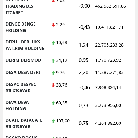
7,68
-9,00
1
TRADING DIS
462.582.591,86
TICARET
DENGE DENGE
2,29
-0,43
10.411.821,71
1
HOLDING
DERHL DERLUKS
10,63
1,24
22.705.233,28
1
YATIRIM HOLDING
0,95
DERIM DERIMOD
1.770.723,92
1
34,12
2,20
DESA DESA DERI
11.887.271,83
1
9,76
DESPC DESPEC
38,76
-0,46
7.968.824,14
1
BILGISAYAR
DEVA DEVA
69,35
0,73
3.273.956,00
1
HOLDING
DGATE DATAGATE
107,00
0,75
4.264.382,00
1
BILGISAYAR
DGGYO DOGUS