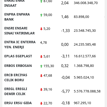
ENKAI ENKA
87,60
2,04
346.008.348,70
1
INSAAT
ENPRA ENPARA
59,00
1,46
83.898,00
0
BANK
ENSRI ENSARI
5,20
-1,33
23.548.745,30
1
SINAI YATIRIMLAR
ENTRA IC ENTERRA
4,78
0,00
24.235.585,48
1
YEN. ENERJI
-3,11
EPLAS EGEPLAST
16.612.577,66
1
5,61
0,32
ERBOS ERBOSAN
1.368.798,80
1
155,30
ERCB ERCIYAS
47,68
-0,04
5.965.024,10
1
CELIK BORU
EREGL EREGLI
39,16
-5,77
5.576.778.088,58
1
DEMIR CELIK
-0,18
ERSU ERSU GIDA
967.295,10
1
22,70