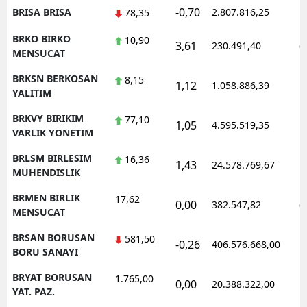
-0,70
BRISA BRISA
2.807.816,25
1
78,35
BRKO BIRKO
10,90
3,61
230.491,40
0
MENSUCAT
BRKSN BERKOSAN
8,15
1,12
1.058.886,39
1
YALITIM
BRKVY BIRIKIM
77,10
1,05
4.595.519,35
1
VARLIK YONETIM
BRLSM BIRLESIM
16,36
1,43
24.578.769,67
1
MUHENDISLIK
BRMEN BIRLIK
17,62
0,00
382.547,82
0
MENSUCAT
BRSAN BORUSAN
581,50
-0,26
406.576.668,00
1
BORU SANAYI
BRYAT BORUSAN
1.765,00
0,00
20.388.322,00
1
YAT. PAZ.