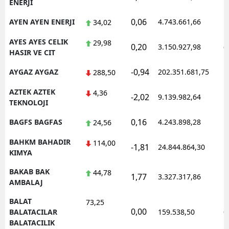
ENERJI
0,06
AYEN AYEN ENERJI
4.743.661,66
1
34,02
AYES AYES CELIK
29,98
0,20
3.150.927,98
0
HASIR VE CIT
-0,94
AYGAZ AYGAZ
202.351.681,75
1
288,50
AZTEK AZTEK
4,36
-2,02
9.139.982,64
1
TEKNOLOJI
0,16
BAGFS BAGFAS
4.243.898,28
1
24,56
BAHKM BAHADIR
114,00
-1,81
24.844.864,30
1
KIMYA
BAKAB BAK
44,78
1,77
3.327.317,86
1
AMBALAJ
BALAT
73,25
0,00
0
BALATACILAR
159.538,50
BALATACILIK