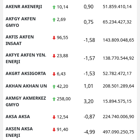
0,90
AKENR AKENERJI
51.859.410,14
10,14
AKFGY AKFEN
2,69
0,75
65.234.427,32
GMYO
AKFIS AKFEN
96,55
-1,58
143.809.048,65
INSAAT
AKFYE AKFEN YEN.
23,88
-1,57
138.770.544,92
ENERJI
-1,53
AKGRT AKSIGORTA
52.782.472,17
6,43
1,01
AKHAN AKHAN UN
208.501.289,64
42,20
AKMGY AKMERKEZ
258,00
3,20
15.894.575,15
GMYO
-0,87
AKSA AKSA
224.740.006,90
12,54
AKSEN AKSA
91,40
-4,99
497.090.250,75
ENERJI