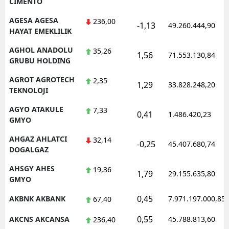
CIMENTO
AGESA AGESA
236,00
-1,13
49.260.444,90
HAYAT EMEKLILIK
AGHOL ANADOLU
35,26
1,56
71.553.130,84
GRUBU HOLDING
AGROT AGROTECH
2,35
1,29
33.828.248,20
TEKNOLOJI
AGYO ATAKULE
7,33
0,41
1.486.420,23
GMYO
AHGAZ AHLATCI
32,14
-0,25
45.407.680,74
DOGALGAZ
AHSGY AHES
19,36
1,79
29.155.635,80
GMYO
0,45
AKBNK AKBANK
7.971.197.000,85
67,40
0,55
AKCNS AKCANSA
45.788.813,60
236,40