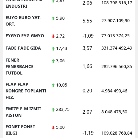
3,97
2,06
108.798.316,17
ENDUSTRI
EUYO EURO YAT.
5,90
5,55
27.907.109,90
ORT.
-1,09
EYGYO EYG GMYO
77.013.374,25
2,72
3,57
FADE FADE GIDA
331.374.492,49
17,43
FENER
3,06
1,66
FENERBAHCE
282.796.560,85
FUTBOL
FLAP FLAP
10,05
0,20
KONGRE TOPLANTI
4.984.490,46
HIZ.
FMIZP F-M IZMIT
283,75
2,07
8.048.478,50
PISTON
FONET FONET
5,00
-1,19
BILGI
109.028.768,84