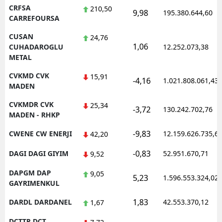
CRFSA
210,50
9,98
195.380.644,60
CARREFOURSA
CUSAN
24,76
1,06
CUHADAROGLU
12.252.073,38
METAL
CVKMD CVK
15,91
-4,16
1.021.808.061,43
MADEN
CVKMDR CVK
25,34
-3,72
130.242.702,76
MADEN - RHKP
-9,83
CWENE CW ENERJI
12.159.626.735,6
42,20
-0,83
DAGI DAGI GIYIM
52.951.670,71
9,52
DAPGM DAP
9,05
5,23
1.596.553.324,02
GAYRIMENKUL
1,83
DARDL DARDANEL
42.553.370,12
1,67
DCTTR DCT