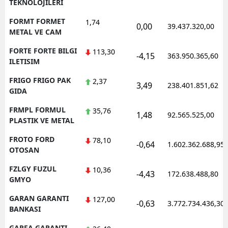
TEKNOLOJILERI
FORMT FORMET
1,74
0,00
39.437.320,00
METAL VE CAM
FORTE FORTE BILGI
113,30
-4,15
363.950.365,60
ILETISIM
FRIGO FRIGO PAK
2,37
3,49
238.401.851,62
GIDA
FRMPL FORMUL
35,76
1,48
92.565.525,00
PLASTIK VE METAL
FROTO FORD
78,10
-0,64
1.602.362.688,95
OTOSAN
FZLGY FUZUL
10,36
-4,43
172.638.488,80
GMYO
GARAN GARANTI
127,00
-0,63
3.772.734.436,30
BANKASI
GARFA GARANTI