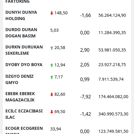
FAKTORING
DUNYH DUNYA
148,50
-1,66
56.264.124,90
HOLDING
DURDO DURAN
5,03
0,00
11.284.390,35
DOGAN BASIM
DURKN DURUKAN
20,58
2,90
53.981.050,35
SEKERLEME
2,05
DYOBY DYO BOYA
23.927.218,75
12,94
DZGYO DENIZ
7,17
0,99
7.911.539,74
GMYO
EBEBK EBEBEK
82,60
-7,92
174.464.082,00
MAGAZACILIK
ECILC ECZACIBASI
69,50
-1,42
340.990.573,30
ILAC
ECOGR ECOGREEN
33,94
0,00
123.749.581,50