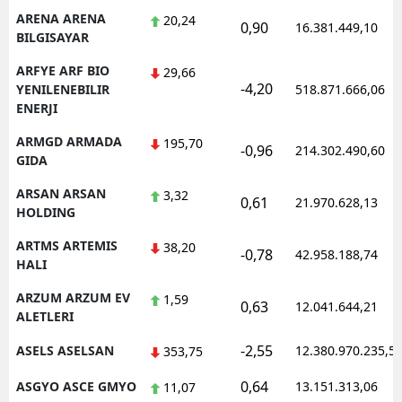
ARENA ARENA
20,24
0,90
16.381.449,10
BILGISAYAR
ARFYE ARF BIO
29,66
-4,20
YENILENEBILIR
518.871.666,06
ENERJI
ARMGD ARMADA
195,70
-0,96
214.302.490,60
GIDA
ARSAN ARSAN
3,32
0,61
21.970.628,13
HOLDING
ARTMS ARTEMIS
38,20
-0,78
42.958.188,74
HALI
ARZUM ARZUM EV
1,59
0,63
12.041.644,21
ALETLERI
-2,55
ASELS ASELSAN
12.380.970.235,5
353,75
0,64
ASGYO ASCE GMYO
13.151.313,06
11,07