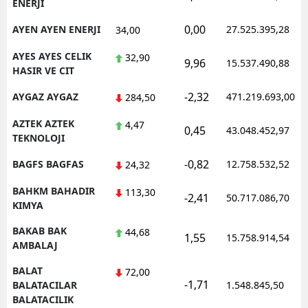
ENERJI
0,00
AYEN AYEN ENERJI
27.525.395,28
34,00
AYES AYES CELIK
32,90
9,96
15.537.490,88
HASIR VE CIT
-2,32
AYGAZ AYGAZ
471.219.693,00
284,50
AZTEK AZTEK
4,47
0,45
43.048.452,97
TEKNOLOJI
-0,82
BAGFS BAGFAS
12.758.532,52
24,32
BAHKM BAHADIR
113,30
-2,41
50.717.086,70
KIMYA
BAKAB BAK
44,68
1,55
15.758.914,54
AMBALAJ
BALAT
72,00
-1,71
BALATACILAR
1.548.845,50
BALATACILIK