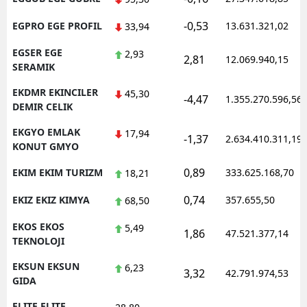
-0,53
EGPRO EGE PROFIL
13.631.321,02
33,94
EGSER EGE
2,93
2,81
12.069.940,15
SERAMIK
EKDMR EKINCILER
45,30
-4,47
1.355.270.596,56
DEMIR CELIK
EKGYO EMLAK
17,94
-1,37
2.634.410.311,19
KONUT GMYO
0,89
EKIM EKIM TURIZM
333.625.168,70
18,21
0,74
EKIZ EKIZ KIMYA
357.655,50
68,50
EKOS EKOS
5,49
1,86
47.521.377,14
TEKNOLOJI
EKSUN EKSUN
6,23
3,32
42.791.974,53
GIDA
ELITE ELITE