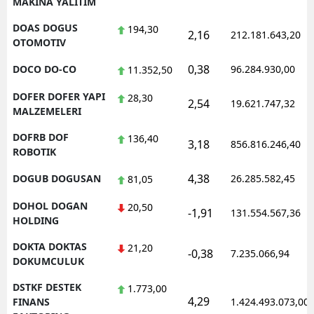
MAKINA YALITIM
DOAS DOGUS
194,30
2,16
212.181.643,20
OTOMOTIV
0,38
DOCO DO-CO
96.284.930,00
11.352,50
DOFER DOFER YAPI
28,30
2,54
19.621.747,32
MALZEMELERI
DOFRB DOF
136,40
3,18
856.816.246,40
ROBOTIK
4,38
DOGUB DOGUSAN
26.285.582,45
81,05
DOHOL DOGAN
20,50
-1,91
131.554.567,36
HOLDING
DOKTA DOKTAS
21,20
-0,38
7.235.066,94
DOKUMCULUK
DSTKF DESTEK
1.773,00
4,29
FINANS
1.424.493.073,00