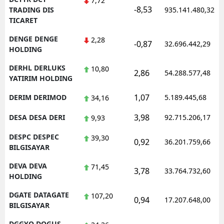
7,72
-8,53
TRADING DIS
935.141.480,32
TICARET
DENGE DENGE
2,28
-0,87
32.696.442,29
HOLDING
DERHL DERLUKS
10,80
2,86
54.288.577,48
YATIRIM HOLDING
1,07
DERIM DERIMOD
5.189.445,68
34,16
3,98
DESA DESA DERI
92.715.206,17
9,93
DESPC DESPEC
39,30
0,92
36.201.759,66
BILGISAYAR
DEVA DEVA
71,45
3,78
33.764.732,60
HOLDING
DGATE DATAGATE
107,20
0,94
17.207.648,00
BILGISAYAR
DGGYO DOGUS