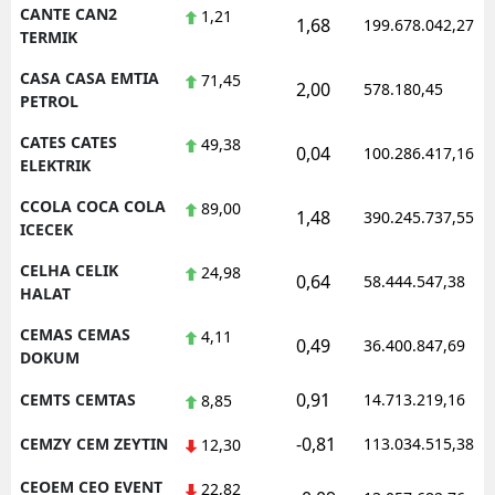
CANTE CAN2
1,21
1,68
199.678.042,27
TERMIK
CASA CASA EMTIA
71,45
2,00
578.180,45
PETROL
CATES CATES
49,38
0,04
100.286.417,16
ELEKTRIK
CCOLA COCA COLA
89,00
1,48
390.245.737,55
ICECEK
CELHA CELIK
24,98
0,64
58.444.547,38
HALAT
CEMAS CEMAS
4,11
0,49
36.400.847,69
DOKUM
0,91
CEMTS CEMTAS
14.713.219,16
8,85
-0,81
CEMZY CEM ZEYTIN
113.034.515,38
12,30
CEOEM CEO EVENT
22,82