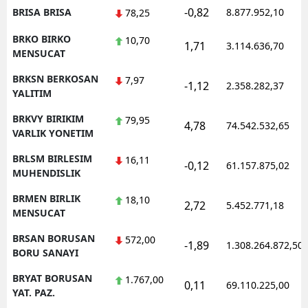
-0,82
BRISA BRISA
8.877.952,10
78,25
BRKO BIRKO
10,70
1,71
3.114.636,70
MENSUCAT
BRKSN BERKOSAN
7,97
-1,12
2.358.282,37
YALITIM
BRKVY BIRIKIM
79,95
4,78
74.542.532,65
VARLIK YONETIM
BRLSM BIRLESIM
16,11
-0,12
61.157.875,02
MUHENDISLIK
BRMEN BIRLIK
18,10
2,72
5.452.771,18
MENSUCAT
BRSAN BORUSAN
572,00
-1,89
1.308.264.872,50
BORU SANAYI
BRYAT BORUSAN
1.767,00
0,11
69.110.225,00
YAT. PAZ.