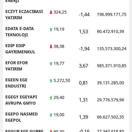
ENERJI
ECZYT ECZACIBASI
324,25
-1,44
196.999.171,75
YATIRIM
EDATA E-DATA
19,19
1,53
90.472.910,39
TEKNOLOJI
EDIP EDIP
38,38
-1,94
135.573.300,24
GAYRIMENKUL
EFOR EFOR
19,77
3,67
985.371.910,85
YATIRIM
EGEEN EGE
5.272,50
0,81
39.131.285,00
ENDUSTRI
EGEGY EGEYAPI
29,40
1,31
29.776.579,96
AVRUPA GMYO
EGEPO NASMED
19,00
1,39
66.627.502,35
EGEPOL
-0,16
EGGUB EGE GUBRE
27.347.618,85
95,30