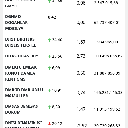
34,36
0,06
2.547.015,68
GMYO
DGNMO
8,42
0,00
DOGANLAR
62.737.407,01
MOBILYA
DIRIT DIRITEKS
24,40
1,67
1.934.969,00
DIRILIS TEKSTIL
2,73
DITAS DITAS BDY
100.496.036,62
25,56
DMLKTG EMLAK
6,09
0,50
KONUT DAMLA
31.887.858,99
KENT GMS
DMRGD DMR UNLU
10,91
0,74
166.281.146,33
MAMULLER
DMSAS DEMISAS
8,30
1,47
11.913.199,52
DOKUM
DNISI DINAMIK ISI
20,12
-2,52
20.720.268,32