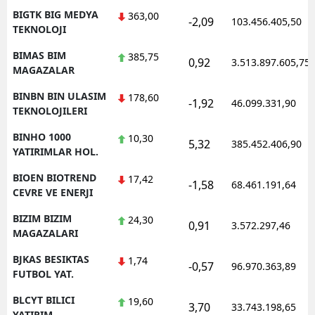
BIGTK BIG MEDYA
363,00
-2,09
103.456.405,50
TEKNOLOJI
BIMAS BIM
385,75
0,92
3.513.897.605,75
MAGAZALAR
BINBN BIN ULASIM
178,60
-1,92
46.099.331,90
TEKNOLOJILERI
BINHO 1000
10,30
5,32
385.452.406,90
YATIRIMLAR HOL.
BIOEN BIOTREND
17,42
-1,58
68.461.191,64
CEVRE VE ENERJI
BIZIM BIZIM
24,30
0,91
3.572.297,46
MAGAZALARI
BJKAS BESIKTAS
1,74
-0,57
96.970.363,89
FUTBOL YAT.
BLCYT BILICI
19,60
3,70
33.743.198,65
YATIRIM