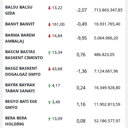
BALSU BALSU
13,22
-2,07
713.863.347,85
GIDA
-0,49
BANVT BANVIT
16.931.765,40
161,00
BARMA BAREM
14,84
-9,95
5.064.966,20
AMBALAJ
BASCM BASTAS
13,34
0,76
486.823,05
BASKENT CIMENTO
BASGZ BASKENT
43,68
-1,36
7.124.661,96
DOGALGAZ GMYO
BAYRK BAYRAK
4,17
0,24
16.349.928,80
TABAN SANAYI
BEGYO BATI EGE
3,49
1,16
11.902.813,59
GMYO
BERA BERA
13,09
0,08
52.186.577,97
HOLDING