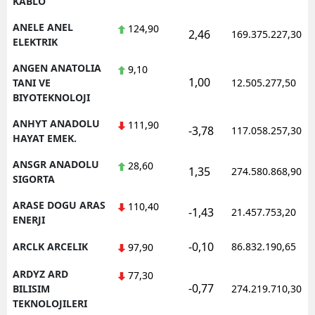
KABLO
ANELE ANEL
124,90
2,46
169.375.227,30
ELEKTRIK
ANGEN ANATOLIA
9,10
1,00
TANI VE
12.505.277,50
BIYOTEKNOLOJI
ANHYT ANADOLU
111,90
-3,78
117.058.257,30
HAYAT EMEK.
ANSGR ANADOLU
28,60
1,35
274.580.868,90
SIGORTA
ARASE DOGU ARAS
110,40
-1,43
21.457.753,20
ENERJI
-0,10
ARCLK ARCELIK
86.832.190,65
97,90
ARDYZ ARD
77,30
-0,77
BILISIM
274.219.710,30
TEKNOLOJILERI