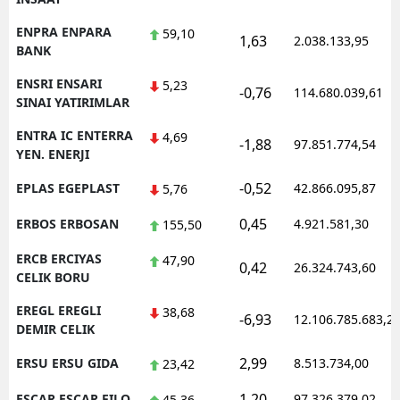
ENPRA ENPARA
59,10
1,63
2.038.133,95
BANK
ENSRI ENSARI
5,23
-0,76
114.680.039,61
SINAI YATIRIMLAR
ENTRA IC ENTERRA
4,69
-1,88
97.851.774,54
YEN. ENERJI
-0,52
EPLAS EGEPLAST
42.866.095,87
5,76
0,45
ERBOS ERBOSAN
4.921.581,30
155,50
ERCB ERCIYAS
47,90
0,42
26.324.743,60
CELIK BORU
EREGL EREGLI
38,68
-6,93
12.106.785.683,2
DEMIR CELIK
2,99
ERSU ERSU GIDA
8.513.734,00
23,42
1,20
ESCAR ESCAR FILO
97.326.379,02
45,36