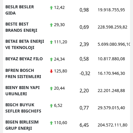
BESLR BESLER
12,42
0,98
19.918.755,95
GIDA
BESTE BEST
29,30
0,69
228.598.259,82
BRANDS ENERJI
BETAE BETA ENERJI
111,20
2,39
5.699.080.996,10
VE TEKNOLOJI
0,58
BEYAZ BEYAZ FILO
10.817.880,08
24,34
BFREN BOSCH
125,80
-0,32
16.170.946,30
FREN SISTEMLERI
BIENY BIEN YAPI
20,44
2,20
22.201.248,88
URUNLERI
BIGCH BUYUK
6,52
0,77
29.579.015,40
SEFLER BIGCHEFS
BIGEN BIRLESIM
110,60
6,45
204.572.111,80
GRUP ENERJI