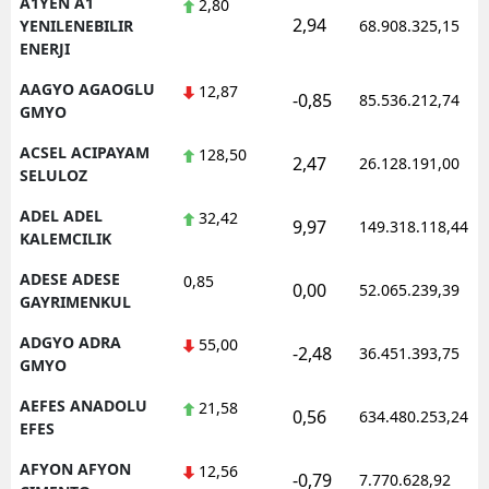
A1YEN A1
2,80
2,94
YENILENEBILIR
68.908.325,15
ENERJI
AAGYO AGAOGLU
12,87
-0,85
85.536.212,74
GMYO
ACSEL ACIPAYAM
128,50
2,47
26.128.191,00
SELULOZ
ADEL ADEL
32,42
9,97
149.318.118,44
KALEMCILIK
ADESE ADESE
0,85
0,00
52.065.239,39
GAYRIMENKUL
ADGYO ADRA
55,00
-2,48
36.451.393,75
GMYO
AEFES ANADOLU
21,58
0,56
634.480.253,24
EFES
AFYON AFYON
12,56
-0,79
7.770.628,92