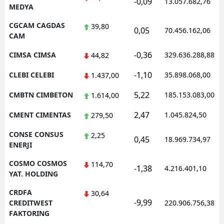
-0,09
13.057.682,76
MEDYA
CGCAM CAGDAS
39,80
0,05
70.456.162,06
CAM
-0,36
CIMSA CIMSA
329.636.288,88
44,82
-1,10
CLEBI CELEBI
35.898.068,00
1.437,00
5,22
CMBTN CIMBETON
185.153.083,00
1.614,00
2,47
CMENT CIMENTAS
1.045.824,50
279,50
CONSE CONSUS
2,25
0,45
18.969.734,97
ENERJI
COSMO COSMOS
114,70
-1,38
4.216.401,10
YAT. HOLDING
CRDFA
30,64
-9,99
CREDITWEST
220.906.756,38
FAKTORING