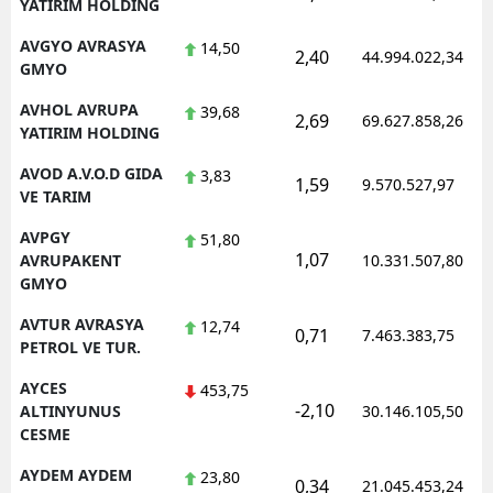
YATIRIM HOLDING
AVGYO AVRASYA
14,50
2,40
44.994.022,34
GMYO
AVHOL AVRUPA
39,68
2,69
69.627.858,26
YATIRIM HOLDING
AVOD A.V.O.D GIDA
3,83
1,59
9.570.527,97
VE TARIM
AVPGY
51,80
1,07
AVRUPAKENT
10.331.507,80
GMYO
AVTUR AVRASYA
12,74
0,71
7.463.383,75
PETROL VE TUR.
AYCES
453,75
-2,10
ALTINYUNUS
30.146.105,50
CESME
AYDEM AYDEM
23,80
0,34
21.045.453,24