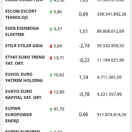
ESCOM ESCORT
5,80
0,69
339.541.892,26
TEKNOLOJI
ESEN ESENBOGA
3,37
1,51
89.808.012,69
ELEKTRIK
-2,74
ETILR ETILER GIDA
35.532.958,52
5,69
ETYAT EURO TREND
13,71
-0,22
11.194.021,90
YAT. ORT.
EUHOL EURO
10,62
1,14
4.711.381,05
YATIRIM HOLDING
EUKYO EURO
12,80
-0,78
9.221.557,99
KAPITAL YAT. ORT.
EUPWR
91,70
0,66
EUROPOWER
911.874.814,50
ENERJI
EUREN EUROPEN