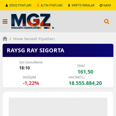
DÖVİZ FİYATLARI
ALTIN FİYATLARI
KRİPTO PARALAR
NAMAZ V
/
Hisse Senedi Fiyatları
RAYSG RAY SIGORTA
Son Güncelleme
FİYAT
18:10
161,50
DEĞİŞİM
HACİM(TL)
-1,22%
18.555.884,20