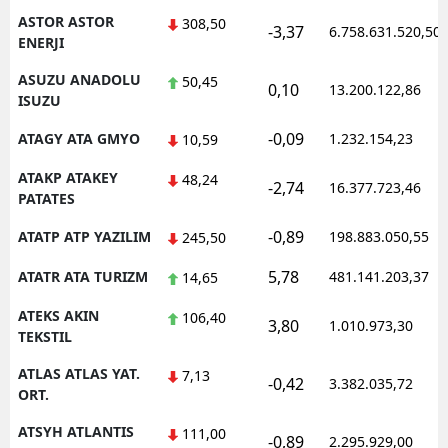
ASTOR ASTOR
308,50
-3,37
6.758.631.520,50
ENERJI
ASUZU ANADOLU
50,45
0,10
13.200.122,86
ISUZU
-0,09
ATAGY ATA GMYO
1.232.154,23
10,59
ATAKP ATAKEY
48,24
-2,74
16.377.723,46
PATATES
-0,89
ATATP ATP YAZILIM
198.883.050,55
245,50
5,78
ATATR ATA TURIZM
481.141.203,37
14,65
ATEKS AKIN
106,40
3,80
1.010.973,30
TEKSTIL
ATLAS ATLAS YAT.
7,13
-0,42
3.382.035,72
ORT.
ATSYH ATLANTIS
111,00
-0,89
2.295.929,00