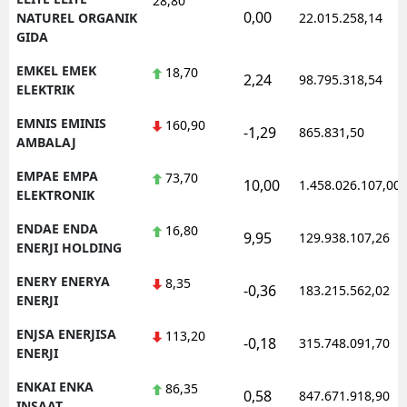
28,80
0,00
NATUREL ORGANIK
22.015.258,14
GIDA
EMKEL EMEK
18,70
2,24
98.795.318,54
ELEKTRIK
EMNIS EMINIS
160,90
-1,29
865.831,50
AMBALAJ
EMPAE EMPA
73,70
10,00
1.458.026.107,00
ELEKTRONIK
ENDAE ENDA
16,80
9,95
129.938.107,26
ENERJI HOLDING
ENERY ENERYA
8,35
-0,36
183.215.562,02
ENERJI
ENJSA ENERJISA
113,20
-0,18
315.748.091,70
ENERJI
ENKAI ENKA
86,35
0,58
847.671.918,90
INSAAT