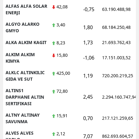
ALFAS ALFA SOLAR
42,08
-0,75
63.190.488,98
ENERJI
ALGYO ALARKO
3,40
1,80
68.184.250,48
GMYO
1,73
ALKA ALKIM KAGIT
21.693.762,43
8,23
ALKIM ALKIM
15,80
-1,06
17.151.003,52
KIMYA
ALKLC ALTINKILIC
425,00
1,19
720.200.219,25
GIDA VE SUT
ALTINS1
72,80
2,45
DARPHANE ALTIN
2.294.160.747,94
SERTIFIKASI
ALTNY ALTINAY
15,91
0,70
217.121.259,65
SAVUNMA
ALVES ALVES
2,12
7,07
862.693.604,57