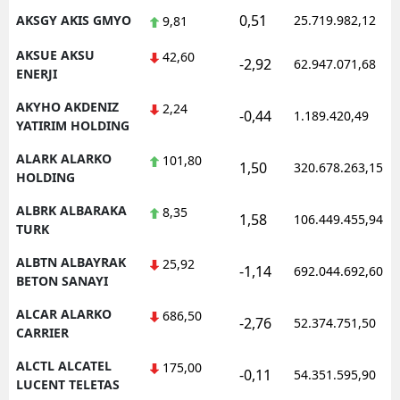
0,51
AKSGY AKIS GMYO
25.719.982,12
9,81
AKSUE AKSU
42,60
-2,92
62.947.071,68
ENERJI
AKYHO AKDENIZ
2,24
-0,44
1.189.420,49
YATIRIM HOLDING
ALARK ALARKO
101,80
1,50
320.678.263,15
HOLDING
ALBRK ALBARAKA
8,35
1,58
106.449.455,94
TURK
ALBTN ALBAYRAK
25,92
-1,14
692.044.692,60
BETON SANAYI
ALCAR ALARKO
686,50
-2,76
52.374.751,50
CARRIER
ALCTL ALCATEL
175,00
-0,11
54.351.595,90
LUCENT TELETAS