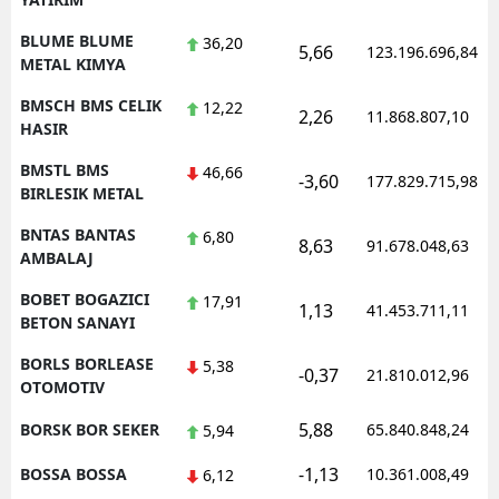
BLUME BLUME
36,20
5,66
123.196.696,84
METAL KIMYA
BMSCH BMS CELIK
12,22
2,26
11.868.807,10
HASIR
BMSTL BMS
46,66
-3,60
177.829.715,98
BIRLESIK METAL
BNTAS BANTAS
6,80
8,63
91.678.048,63
AMBALAJ
BOBET BOGAZICI
17,91
1,13
41.453.711,11
BETON SANAYI
BORLS BORLEASE
5,38
-0,37
21.810.012,96
OTOMOTIV
5,88
BORSK BOR SEKER
65.840.848,24
5,94
-1,13
BOSSA BOSSA
10.361.008,49
6,12