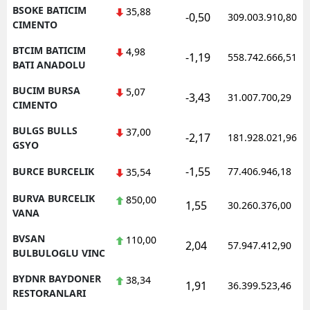
BSOKE BATICIM
35,88
-0,50
309.003.910,80
CIMENTO
BTCIM BATICIM
4,98
-1,19
558.742.666,51
BATI ANADOLU
BUCIM BURSA
5,07
-3,43
31.007.700,29
CIMENTO
BULGS BULLS
37,00
-2,17
181.928.021,96
GSYO
-1,55
BURCE BURCELIK
77.406.946,18
35,54
BURVA BURCELIK
850,00
1,55
30.260.376,00
VANA
BVSAN
110,00
2,04
57.947.412,90
BULBULOGLU VINC
BYDNR BAYDONER
38,34
1,91
36.399.523,46
RESTORANLARI