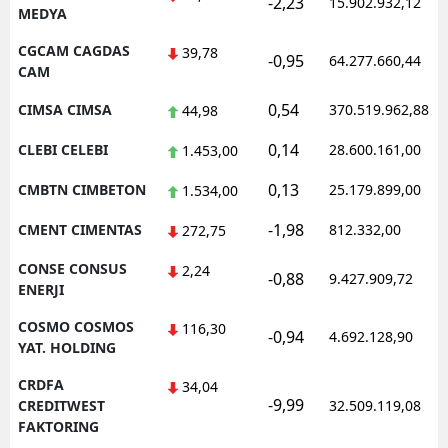
-2,23
15.902.932,12
MEDYA
CGCAM CAGDAS
39,78
-0,95
64.277.660,44
CAM
0,54
CIMSA CIMSA
370.519.962,88
44,98
0,14
CLEBI CELEBI
28.600.161,00
1.453,00
0,13
CMBTN CIMBETON
25.179.899,00
1.534,00
-1,98
CMENT CIMENTAS
812.332,00
272,75
CONSE CONSUS
2,24
-0,88
9.427.909,72
ENERJI
COSMO COSMOS
116,30
-0,94
4.692.128,90
YAT. HOLDING
CRDFA
34,04
-9,99
CREDITWEST
32.509.119,08
FAKTORING