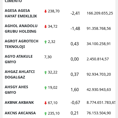
CIMENTO
AGESA AGESA
238,70
-2,41
166.209.655,25
HAYAT EMEKLILIK
AGHOL ANADOLU
34,72
-1,48
91.358.768,56
GRUBU HOLDING
AGROT AGROTECH
2,32
0,43
34.100.258,91
TEKNOLOJI
AGYO ATAKULE
7,30
0,00
2.450.814,57
GMYO
AHGAZ AHLATCI
32,22
0,37
92.934.703,20
DOGALGAZ
AHSGY AHES
19,02
1,60
42.930.943,63
GMYO
-0,67
AKBNK AKBANK
8.774.651.783,65
67,10
0,21
AKCNS AKCANSA
76.153.504,90
235,10