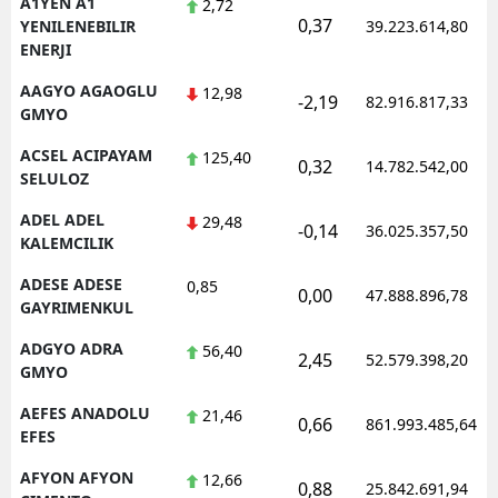
A1YEN A1
2,72
0,37
YENILENEBILIR
39.223.614,80
ENERJI
AAGYO AGAOGLU
12,98
-2,19
82.916.817,33
GMYO
ACSEL ACIPAYAM
125,40
0,32
14.782.542,00
SELULOZ
ADEL ADEL
29,48
-0,14
36.025.357,50
KALEMCILIK
ADESE ADESE
0,85
0,00
47.888.896,78
GAYRIMENKUL
ADGYO ADRA
56,40
2,45
52.579.398,20
GMYO
AEFES ANADOLU
21,46
0,66
861.993.485,64
EFES
AFYON AFYON
12,66
0,88
25.842.691,94