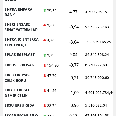
ENPRA ENPARA
58,15
4,77
4.500.206,15
BANK
ENSRI ENSARI
5,27
-0,94
93.523.737,63
SINAI YATIRIMLAR
ENTRA IC ENTERRA
4,78
-3,04
192.305.165,29
YEN. ENERJI
9,04
EPLAS EGEPLAST
86.342.398,24
5,79
-0,77
ERBOS ERBOSAN
6.250.772,60
154,80
ERCB ERCIYAS
47,70
-0,21
30.743.990,60
CELIK BORU
EREGL EREGLI
41,56
-1,00
4.601.925.734,44
DEMIR CELIK
-0,96
ERSU ERSU GIDA
5.516.582,04
22,74
0,18
ESCAR ESCAR FILO
67.898.891,58
44,82