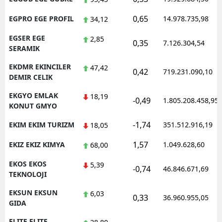
0,65
EGPRO EGE PROFIL
14.978.735,98
34,12
EGSER EGE
2,85
0,35
7.126.304,54
SERAMIK
EKDMR EKINCILER
47,42
0,42
719.231.090,10
DEMIR CELIK
EKGYO EMLAK
18,19
-0,49
1.805.208.458,95
KONUT GMYO
-1,74
EKIM EKIM TURIZM
351.512.916,19
18,05
1,57
EKIZ EKIZ KIMYA
1.049.628,60
68,00
EKOS EKOS
5,39
-0,74
46.846.671,69
TEKNOLOJI
EKSUN EKSUN
6,03
0,33
36.960.955,05
GIDA
ELITE ELITE