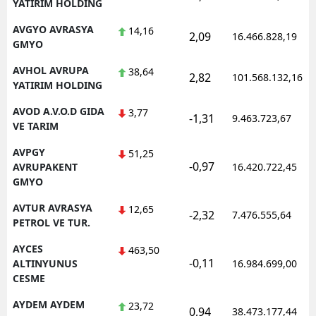
YATIRIM HOLDING
AVGYO AVRASYA
14,16
2,09
16.466.828,19
GMYO
AVHOL AVRUPA
38,64
2,82
101.568.132,16
YATIRIM HOLDING
AVOD A.V.O.D GIDA
3,77
-1,31
9.463.723,67
VE TARIM
AVPGY
51,25
-0,97
AVRUPAKENT
16.420.722,45
GMYO
AVTUR AVRASYA
12,65
-2,32
7.476.555,64
PETROL VE TUR.
AYCES
463,50
-0,11
ALTINYUNUS
16.984.699,00
CESME
AYDEM AYDEM
23,72
0,94
38.473.177,44