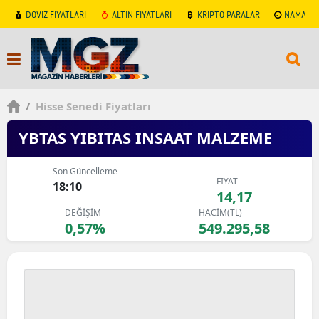
DÖVİZ FİYATLARI
ALTIN FİYATLARI
KRİPTO PARALAR
NAMAZ V
/
Hisse Senedi Fiyatları
YBTAS YIBITAS INSAAT MALZEME
Son Güncelleme
FİYAT
18:10
14,17
DEĞİŞİM
HACİM(TL)
0,57%
549.295,58