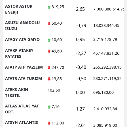
ASTOR ASTOR
319,25
2,65
7.000.380.614,75
ENERJI
ASUZU ANADOLU
50,40
-0,79
13.038.344,45
ISUZU
0,95
ATAGY ATA GMYO
2.719.178,79
10,60
ATAKP ATAKEY
49,60
-2,27
45.147.831,26
PATATES
-0,40
ATATP ATP YAZILIM
265.292.398,15
247,70
-0,50
ATATR ATA TURIZM
230.271.119,32
13,85
ATEKS AKIN
102,50
0,00
696.180,00
TEKSTIL
ATLAS ATLAS YAT.
7,16
1,27
2.410.932,84
ORT.
ATSYH ATLANTIS
112,00
-2,61
3.085.919,00