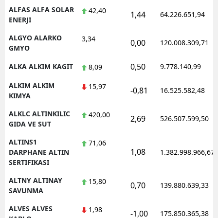
ALFAS ALFA SOLAR
42,40
1,44
64.226.651,94
ENERJI
ALGYO ALARKO
3,34
0,00
120.008.309,71
GMYO
0,50
ALKA ALKIM KAGIT
9.778.140,99
8,09
ALKIM ALKIM
15,97
-0,81
16.525.582,48
KIMYA
ALKLC ALTINKILIC
420,00
2,69
526.507.599,50
GIDA VE SUT
ALTINS1
71,06
1,08
DARPHANE ALTIN
1.382.998.966,67
SERTIFIKASI
ALTNY ALTINAY
15,80
0,70
139.880.639,33
SAVUNMA
ALVES ALVES
1,98
-1,00
175.850.365,38