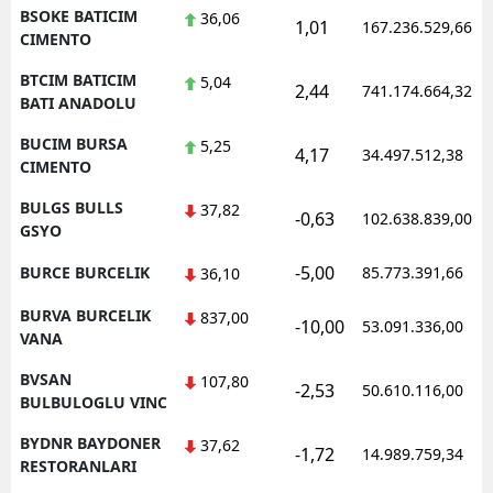
BSOKE BATICIM
36,06
1,01
167.236.529,66
CIMENTO
BTCIM BATICIM
5,04
2,44
741.174.664,32
BATI ANADOLU
BUCIM BURSA
5,25
4,17
34.497.512,38
CIMENTO
BULGS BULLS
37,82
-0,63
102.638.839,00
GSYO
-5,00
BURCE BURCELIK
85.773.391,66
36,10
BURVA BURCELIK
837,00
-10,00
53.091.336,00
VANA
BVSAN
107,80
-2,53
50.610.116,00
BULBULOGLU VINC
BYDNR BAYDONER
37,62
-1,72
14.989.759,34
RESTORANLARI