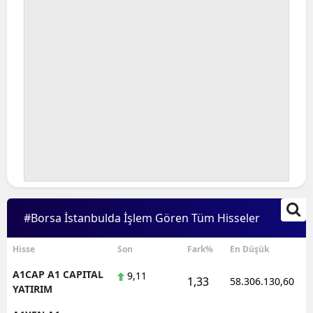
#Borsa İstanbulda İşlem Gören Tüm Hisseler
Hisse
Son
Fark%
En Düşük
A1CAP A1 CAPITAL
9,11
1,33
58.306.130,60
YATIRIM