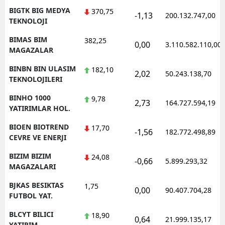
BIGTK BIG MEDYA
370,75
-1,13
200.132.747,00
TEKNOLOJI
BIMAS BIM
382,25
0,00
3.110.582.110,00
MAGAZALAR
BINBN BIN ULASIM
182,10
2,02
50.243.138,70
TEKNOLOJILERI
BINHO 1000
9,78
2,73
164.727.594,19
YATIRIMLAR HOL.
BIOEN BIOTREND
17,70
-1,56
182.772.498,89
CEVRE VE ENERJI
BIZIM BIZIM
24,08
-0,66
5.899.293,32
MAGAZALARI
BJKAS BESIKTAS
1,75
0,00
90.407.704,28
FUTBOL YAT.
BLCYT BILICI
18,90
0,64
21.999.135,17
YATIRIM