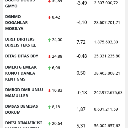
34,34
-3,49
2.307.000,72
GMYO
DGNMO
8,42
-4,10
DOGANLAR
28.607.701,71
MOBILYA
DIRIT DIRITEKS
24,00
7,72
1.875.603,30
DIRILIS TEKSTIL
-0,48
DITAS DITAS BDY
25.331.235,80
24,88
DMLKTG EMLAK
6,06
0,50
KONUT DAMLA
38.463.808,21
KENT GMS
DMRGD DMR UNLU
10,83
-0,18
242.972.675,63
MAMULLER
DMSAS DEMISAS
8,18
1,87
8.631.211,59
DOKUM
DNISI DINAMIK ISI
20,64
5,31
56.002.657,62