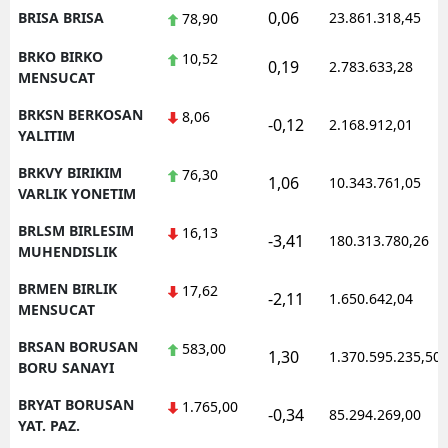
0,06
BRISA BRISA
23.861.318,45
78,90
BRKO BIRKO
10,52
0,19
2.783.633,28
MENSUCAT
BRKSN BERKOSAN
8,06
-0,12
2.168.912,01
YALITIM
BRKVY BIRIKIM
76,30
1,06
10.343.761,05
VARLIK YONETIM
BRLSM BIRLESIM
16,13
-3,41
180.313.780,26
MUHENDISLIK
BRMEN BIRLIK
17,62
-2,11
1.650.642,04
MENSUCAT
BRSAN BORUSAN
583,00
1,30
1.370.595.235,50
BORU SANAYI
BRYAT BORUSAN
1.765,00
-0,34
85.294.269,00
YAT. PAZ.