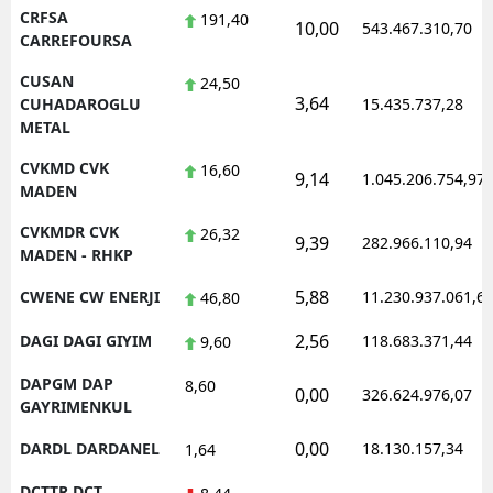
CRFSA
191,40
10,00
543.467.310,70
CARREFOURSA
CUSAN
24,50
3,64
CUHADAROGLU
15.435.737,28
METAL
CVKMD CVK
16,60
9,14
1.045.206.754,97
MADEN
CVKMDR CVK
26,32
9,39
282.966.110,94
MADEN - RHKP
5,88
CWENE CW ENERJI
11.230.937.061,6
46,80
2,56
DAGI DAGI GIYIM
118.683.371,44
9,60
DAPGM DAP
8,60
0,00
326.624.976,07
GAYRIMENKUL
0,00
DARDL DARDANEL
18.130.157,34
1,64
DCTTR DCT