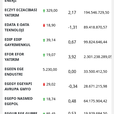
ENERJI
ECZYT ECZACIBASI
329,00
2,17
194.546.729,50
YATIRIM
EDATA E-DATA
18,90
-1,31
89.418.870,57
TEKNOLOJI
EDIP EDIP
39,14
0,67
99.824.646,44
GAYRIMENKUL
EFOR EFOR
19,07
3,92
2.301.238.289,05
YATIRIM
EGEEN EGE
5.230,00
0,00
33.500.412,50
ENDUSTRI
EGEGY EGEYAPI
29,02
-0,34
28.671.215,98
AVRUPA GMYO
EGEPO NASMED
18,74
0,48
64.175.904,42
EGEPOL
0,53
EGGUB EGE GUBRE
19.929.684,50
95,45