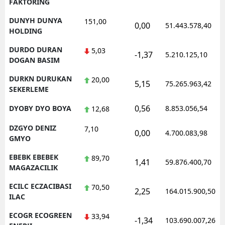
FAKTORING
DUNYH DUNYA
151,00
0,00
51.443.578,40
HOLDING
DURDO DURAN
5,03
-1,37
5.210.125,10
DOGAN BASIM
DURKN DURUKAN
20,00
5,15
75.265.963,42
SEKERLEME
0,56
DYOBY DYO BOYA
8.853.056,54
12,68
DZGYO DENIZ
7,10
0,00
4.700.083,98
GMYO
EBEBK EBEBEK
89,70
1,41
59.876.400,70
MAGAZACILIK
ECILC ECZACIBASI
70,50
2,25
164.015.900,50
ILAC
ECOGR ECOGREEN
33,94
-1,34
103.690.007,26