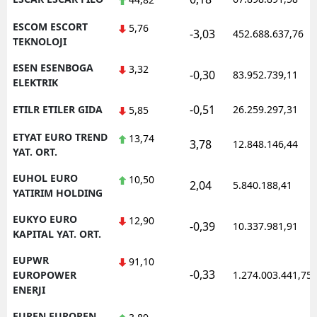
ESCOM ESCORT
5,76
-3,03
452.688.637,76
TEKNOLOJI
ESEN ESENBOGA
3,32
-0,30
83.952.739,11
ELEKTRIK
-0,51
ETILR ETILER GIDA
26.259.297,31
5,85
ETYAT EURO TREND
13,74
3,78
12.848.146,44
YAT. ORT.
EUHOL EURO
10,50
2,04
5.840.188,41
YATIRIM HOLDING
EUKYO EURO
12,90
-0,39
10.337.981,91
KAPITAL YAT. ORT.
EUPWR
91,10
-0,33
EUROPOWER
1.274.003.441,75
ENERJI
EUREN EUROPEN