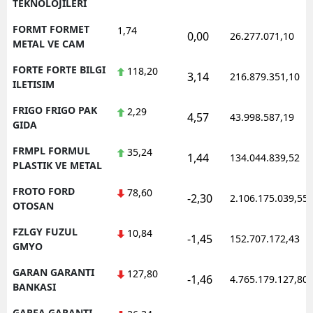
TEKNOLOJILERI
FORMT FORMET
1,74
0,00
26.277.071,10
METAL VE CAM
FORTE FORTE BILGI
118,20
3,14
216.879.351,10
ILETISIM
FRIGO FRIGO PAK
2,29
4,57
43.998.587,19
GIDA
FRMPL FORMUL
35,24
1,44
134.044.839,52
PLASTIK VE METAL
FROTO FORD
78,60
-2,30
2.106.175.039,55
OTOSAN
FZLGY FUZUL
10,84
-1,45
152.707.172,43
GMYO
GARAN GARANTI
127,80
-1,46
4.765.179.127,80
BANKASI
GARFA GARANTI