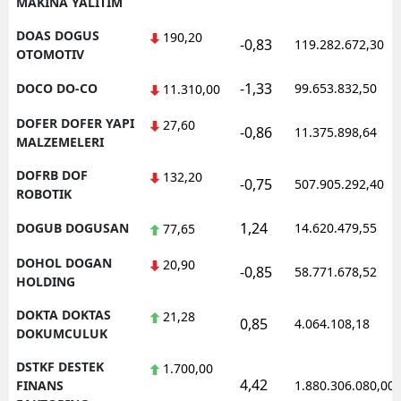
MAKINA YALITIM
DOAS DOGUS
190,20
-0,83
119.282.672,30
OTOMOTIV
-1,33
DOCO DO-CO
99.653.832,50
11.310,00
DOFER DOFER YAPI
27,60
-0,86
11.375.898,64
MALZEMELERI
DOFRB DOF
132,20
-0,75
507.905.292,40
ROBOTIK
1,24
DOGUB DOGUSAN
14.620.479,55
77,65
DOHOL DOGAN
20,90
-0,85
58.771.678,52
HOLDING
DOKTA DOKTAS
21,28
0,85
4.064.108,18
DOKUMCULUK
DSTKF DESTEK
1.700,00
4,42
FINANS
1.880.306.080,00