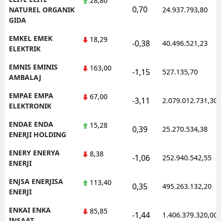
28,80
0,70
NATUREL ORGANIK
24.937.793,80
GIDA
EMKEL EMEK
18,29
-0,38
40.496.521,23
ELEKTRIK
EMNIS EMINIS
163,00
-1,15
527.135,70
AMBALAJ
EMPAE EMPA
67,00
-3,11
2.079.012.731,30
ELEKTRONIK
ENDAE ENDA
15,28
0,39
25.270.534,38
ENERJI HOLDING
ENERY ENERYA
8,38
-1,06
252.940.542,55
ENERJI
ENJSA ENERJISA
113,40
0,35
495.263.132,20
ENERJI
ENKAI ENKA
85,85
-1,44
1.406.379.320,00
INSAAT