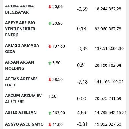
ARENA ARENA
20,06
-0,59
18.244.862,28
BILGISAYAR
ARFYE ARF BIO
30,96
0,13
YENILENEBILIR
82.060.867,78
ENERJI
ARMGD ARMADA
197,60
-0,35
137.515.604,30
GIDA
ARSAN ARSAN
3,30
0,61
28.156.182,34
HOLDING
ARTMS ARTEMIS
38,50
-7,18
141.166.140,02
HALI
ARZUM ARZUM EV
1,58
0,00
20.575.241,69
ALETLERI
4,69
ASELS ASELSAN
14.735.542.159,5
363,00
-0,81
ASGYO ASCE GMYO
19.952.927,60
11,00