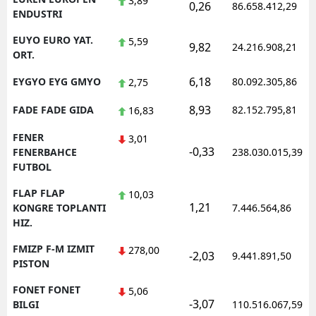
3,89
0,26
86.658.412,29
ENDUSTRI
EUYO EURO YAT.
5,59
9,82
24.216.908,21
ORT.
6,18
EYGYO EYG GMYO
80.092.305,86
2,75
8,93
FADE FADE GIDA
82.152.795,81
16,83
FENER
3,01
-0,33
FENERBAHCE
238.030.015,39
FUTBOL
FLAP FLAP
10,03
1,21
KONGRE TOPLANTI
7.446.564,86
HIZ.
FMIZP F-M IZMIT
278,00
-2,03
9.441.891,50
PISTON
FONET FONET
5,06
-3,07
BILGI
110.516.067,59