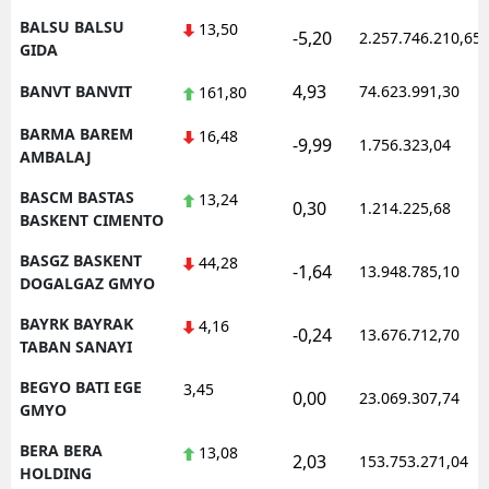
BALSU BALSU
13,50
-5,20
2.257.746.210,65
GIDA
4,93
BANVT BANVIT
74.623.991,30
161,80
BARMA BAREM
16,48
-9,99
1.756.323,04
AMBALAJ
BASCM BASTAS
13,24
0,30
1.214.225,68
BASKENT CIMENTO
BASGZ BASKENT
44,28
-1,64
13.948.785,10
DOGALGAZ GMYO
BAYRK BAYRAK
4,16
-0,24
13.676.712,70
TABAN SANAYI
BEGYO BATI EGE
3,45
0,00
23.069.307,74
GMYO
BERA BERA
13,08
2,03
153.753.271,04
HOLDING