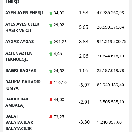
ENERJI
1,98
AYEN AYEN ENERJI
47.786.260,98
34,00
AYES AYES CELIK
29,92
5,65
20.590.376,04
HASIR VE CIT
8,88
AYGAZ AYGAZ
921.219.500,75
291,25
AZTEK AZTEK
4,45
2,06
21.644.618,19
TEKNOLOJI
1,66
BAGFS BAGFAS
23.187.019,78
24,52
BAHKM BAHADIR
116,10
-6,97
82.949.189,40
KIMYA
BAKAB BAK
44,00
-2,91
13.505.585,10
AMBALAJ
BALAT
73,25
-3,30
BALATACILAR
1.240.357,60
BALATACILIK