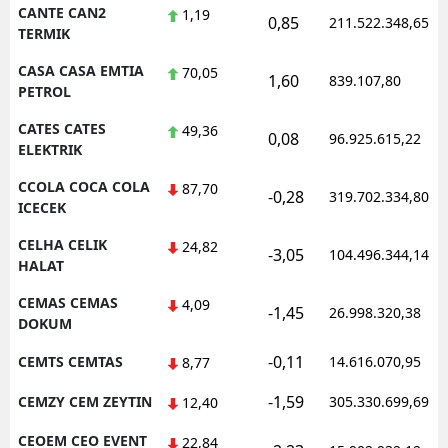
CANTE CAN2
1,19
0,85
211.522.348,65
TERMIK
CASA CASA EMTIA
70,05
1,60
839.107,80
PETROL
CATES CATES
49,36
0,08
96.925.615,22
ELEKTRIK
CCOLA COCA COLA
87,70
-0,28
319.702.334,80
ICECEK
CELHA CELIK
24,82
-3,05
104.496.344,14
HALAT
CEMAS CEMAS
4,09
-1,45
26.998.320,38
DOKUM
-0,11
CEMTS CEMTAS
14.616.070,95
8,77
-1,59
CEMZY CEM ZEYTIN
305.330.699,69
12,40
CEOEM CEO EVENT
22,84