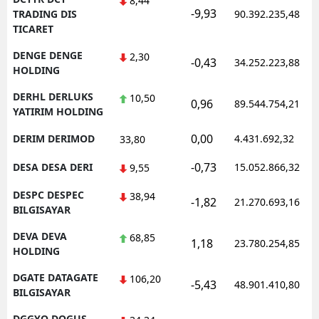
8,44
-9,93
TRADING DIS
90.392.235,48
TICARET
DENGE DENGE
2,30
-0,43
34.252.223,88
HOLDING
DERHL DERLUKS
10,50
0,96
89.544.754,21
YATIRIM HOLDING
0,00
DERIM DERIMOD
4.431.692,32
33,80
-0,73
DESA DESA DERI
15.052.866,32
9,55
DESPC DESPEC
38,94
-1,82
21.270.693,16
BILGISAYAR
DEVA DEVA
68,85
1,18
23.780.254,85
HOLDING
DGATE DATAGATE
106,20
-5,43
48.901.410,80
BILGISAYAR
DGGYO DOGUS