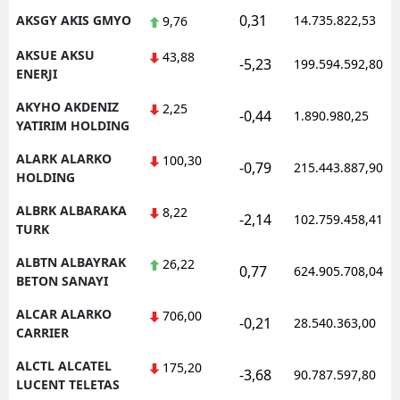
0,31
AKSGY AKIS GMYO
14.735.822,53
9,76
AKSUE AKSU
43,88
-5,23
199.594.592,80
ENERJI
AKYHO AKDENIZ
2,25
-0,44
1.890.980,25
YATIRIM HOLDING
ALARK ALARKO
100,30
-0,79
215.443.887,90
HOLDING
ALBRK ALBARAKA
8,22
-2,14
102.759.458,41
TURK
ALBTN ALBAYRAK
26,22
0,77
624.905.708,04
BETON SANAYI
ALCAR ALARKO
706,00
-0,21
28.540.363,00
CARRIER
ALCTL ALCATEL
175,20
-3,68
90.787.597,80
LUCENT TELETAS