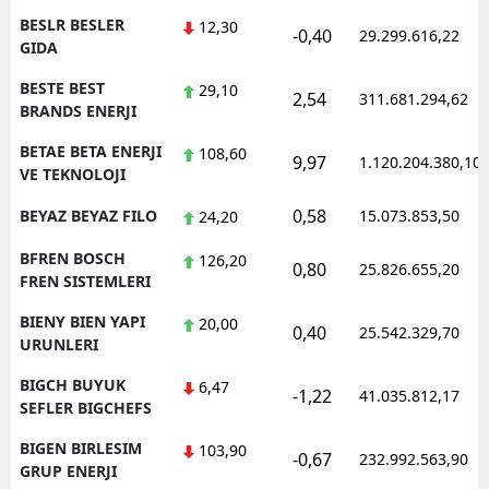
BESLR BESLER
12,30
-0,40
29.299.616,22
GIDA
BESTE BEST
29,10
2,54
311.681.294,62
BRANDS ENERJI
BETAE BETA ENERJI
108,60
9,97
1.120.204.380,10
VE TEKNOLOJI
0,58
BEYAZ BEYAZ FILO
15.073.853,50
24,20
BFREN BOSCH
126,20
0,80
25.826.655,20
FREN SISTEMLERI
BIENY BIEN YAPI
20,00
0,40
25.542.329,70
URUNLERI
BIGCH BUYUK
6,47
-1,22
41.035.812,17
SEFLER BIGCHEFS
BIGEN BIRLESIM
103,90
-0,67
232.992.563,90
GRUP ENERJI