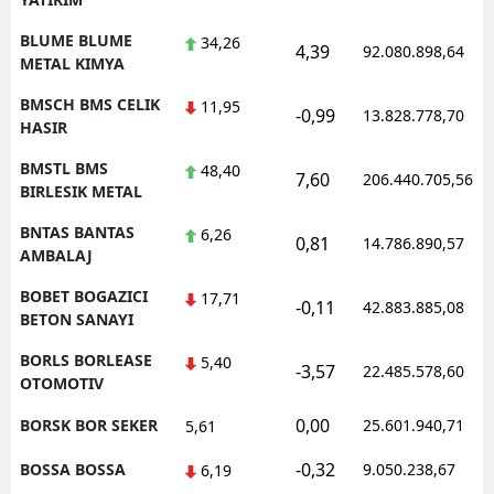
BLUME BLUME
34,26
4,39
92.080.898,64
METAL KIMYA
BMSCH BMS CELIK
11,95
-0,99
13.828.778,70
HASIR
BMSTL BMS
48,40
7,60
206.440.705,56
BIRLESIK METAL
BNTAS BANTAS
6,26
0,81
14.786.890,57
AMBALAJ
BOBET BOGAZICI
17,71
-0,11
42.883.885,08
BETON SANAYI
BORLS BORLEASE
5,40
-3,57
22.485.578,60
OTOMOTIV
0,00
BORSK BOR SEKER
25.601.940,71
5,61
-0,32
BOSSA BOSSA
9.050.238,67
6,19