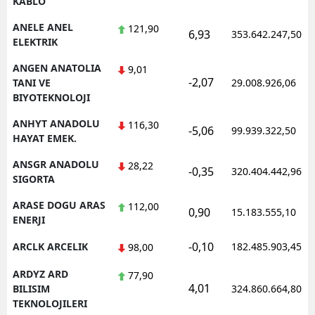
KABLO
ANELE ANEL
121,90
6,93
353.642.247,50
ELEKTRIK
ANGEN ANATOLIA
9,01
-2,07
TANI VE
29.008.926,06
BIYOTEKNOLOJI
ANHYT ANADOLU
116,30
-5,06
99.939.322,50
HAYAT EMEK.
ANSGR ANADOLU
28,22
-0,35
320.404.442,96
SIGORTA
ARASE DOGU ARAS
112,00
0,90
15.183.555,10
ENERJI
-0,10
ARCLK ARCELIK
182.485.903,45
98,00
ARDYZ ARD
77,90
4,01
BILISIM
324.860.664,80
TEKNOLOJILERI