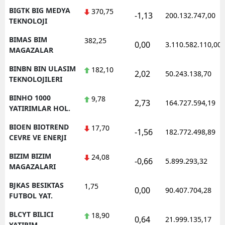
BIGTK BIG MEDYA
370,75
-1,13
200.132.747,00
TEKNOLOJI
BIMAS BIM
382,25
0,00
3.110.582.110,00
MAGAZALAR
BINBN BIN ULASIM
182,10
2,02
50.243.138,70
TEKNOLOJILERI
BINHO 1000
9,78
2,73
164.727.594,19
YATIRIMLAR HOL.
BIOEN BIOTREND
17,70
-1,56
182.772.498,89
CEVRE VE ENERJI
BIZIM BIZIM
24,08
-0,66
5.899.293,32
MAGAZALARI
BJKAS BESIKTAS
1,75
0,00
90.407.704,28
FUTBOL YAT.
BLCYT BILICI
18,90
0,64
21.999.135,17
YATIRIM