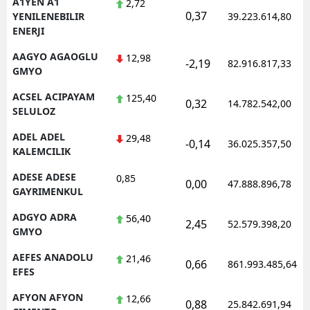
A1YEN A1
2,72
0,37
YENILENEBILIR
39.223.614,80
ENERJI
AAGYO AGAOGLU
12,98
-2,19
82.916.817,33
GMYO
ACSEL ACIPAYAM
125,40
0,32
14.782.542,00
SELULOZ
ADEL ADEL
29,48
-0,14
36.025.357,50
KALEMCILIK
ADESE ADESE
0,85
0,00
47.888.896,78
GAYRIMENKUL
ADGYO ADRA
56,40
2,45
52.579.398,20
GMYO
AEFES ANADOLU
21,46
0,66
861.993.485,64
EFES
AFYON AFYON
12,66
0,88
25.842.691,94