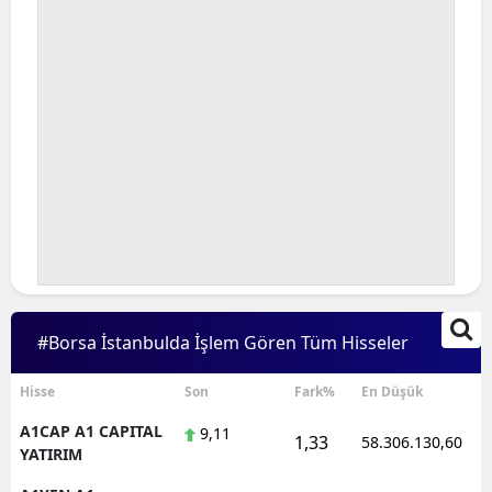
#Borsa İstanbulda İşlem Gören Tüm Hisseler
Hisse
Son
Fark%
En Düşük
A1CAP A1 CAPITAL
9,11
1,33
58.306.130,60
YATIRIM