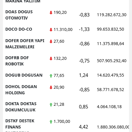
MAKINA YALITIM
DOAS DOGUS
190,20
-0,83
119.282.672,30
OTOMOTIV
-1,33
DOCO DO-CO
99.653.832,50
11.310,00
DOFER DOFER YAPI
27,60
-0,86
11.375.898,64
MALZEMELERI
DOFRB DOF
132,20
-0,75
507.905.292,40
ROBOTIK
1,24
DOGUB DOGUSAN
14.620.479,55
77,65
DOHOL DOGAN
20,90
-0,85
58.771.678,52
HOLDING
DOKTA DOKTAS
21,28
0,85
4.064.108,18
DOKUMCULUK
DSTKF DESTEK
1.700,00
4,42
FINANS
1.880.306.080,00