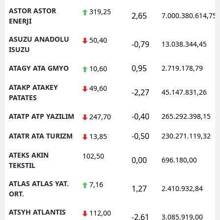
ASTOR ASTOR
319,25
2,65
7.000.380.614,75
ENERJI
ASUZU ANADOLU
50,40
-0,79
13.038.344,45
ISUZU
0,95
ATAGY ATA GMYO
2.719.178,79
10,60
ATAKP ATAKEY
49,60
-2,27
45.147.831,26
PATATES
-0,40
ATATP ATP YAZILIM
265.292.398,15
247,70
-0,50
ATATR ATA TURIZM
230.271.119,32
13,85
ATEKS AKIN
102,50
0,00
696.180,00
TEKSTIL
ATLAS ATLAS YAT.
7,16
1,27
2.410.932,84
ORT.
ATSYH ATLANTIS
112,00
-2,61
3.085.919,00