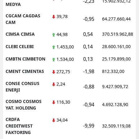
-2,23
15.902.932,12
MEDYA
CGCAM CAGDAS
39,78
-0,95
64.277.660,44
CAM
0,54
CIMSA CIMSA
370.519.962,88
44,98
0,14
CLEBI CELEBI
28.600.161,00
1.453,00
0,13
CMBTN CIMBETON
25.179.899,00
1.534,00
-1,98
CMENT CIMENTAS
812.332,00
272,75
CONSE CONSUS
2,24
-0,88
9.427.909,72
ENERJI
COSMO COSMOS
116,30
-0,94
4.692.128,90
YAT. HOLDING
CRDFA
34,04
-9,99
CREDITWEST
32.509.119,08
FAKTORING