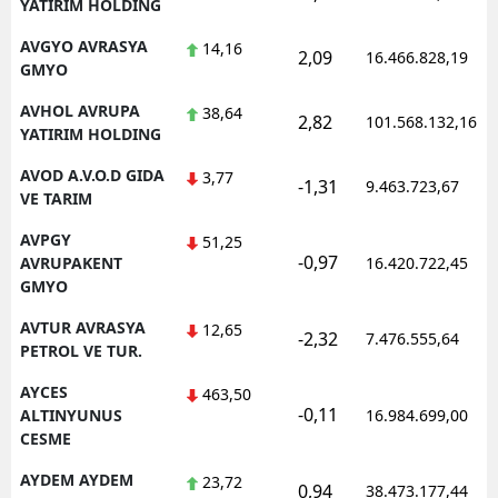
YATIRIM HOLDING
AVGYO AVRASYA
14,16
2,09
16.466.828,19
GMYO
AVHOL AVRUPA
38,64
2,82
101.568.132,16
YATIRIM HOLDING
AVOD A.V.O.D GIDA
3,77
-1,31
9.463.723,67
VE TARIM
AVPGY
51,25
-0,97
AVRUPAKENT
16.420.722,45
GMYO
AVTUR AVRASYA
12,65
-2,32
7.476.555,64
PETROL VE TUR.
AYCES
463,50
-0,11
ALTINYUNUS
16.984.699,00
CESME
AYDEM AYDEM
23,72
0,94
38.473.177,44