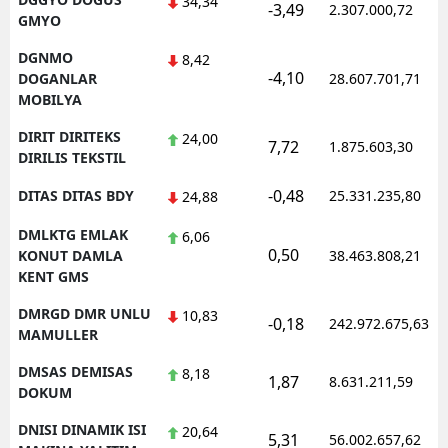
34,34
-3,49
2.307.000,72
GMYO
DGNMO
8,42
-4,10
DOGANLAR
28.607.701,71
MOBILYA
DIRIT DIRITEKS
24,00
7,72
1.875.603,30
DIRILIS TEKSTIL
-0,48
DITAS DITAS BDY
25.331.235,80
24,88
DMLKTG EMLAK
6,06
0,50
KONUT DAMLA
38.463.808,21
KENT GMS
DMRGD DMR UNLU
10,83
-0,18
242.972.675,63
MAMULLER
DMSAS DEMISAS
8,18
1,87
8.631.211,59
DOKUM
DNISI DINAMIK ISI
20,64
5,31
56.002.657,62