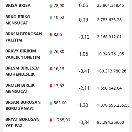
0,06
BRISA BRISA
23.861.318,45
78,90
BRKO BIRKO
10,52
0,19
2.783.633,28
MENSUCAT
BRKSN BERKOSAN
8,06
-0,12
2.168.912,01
YALITIM
BRKVY BIRIKIM
76,30
1,06
10.343.761,05
VARLIK YONETIM
BRLSM BIRLESIM
16,13
-3,41
180.313.780,26
MUHENDISLIK
BRMEN BIRLIK
17,62
-2,11
1.650.642,04
MENSUCAT
BRSAN BORUSAN
583,00
1,30
1.370.595.235,50
BORU SANAYI
BRYAT BORUSAN
1.765,00
-0,34
85.294.269,00
YAT. PAZ.