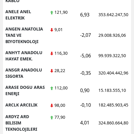
KABLO
ANELE ANEL
121,90
6,93
353.642.247,50
ELEKTRIK
ANGEN ANATOLIA
9,01
-2,07
TANI VE
29.008.926,06
BIYOTEKNOLOJI
ANHYT ANADOLU
116,30
-5,06
99.939.322,50
HAYAT EMEK.
ANSGR ANADOLU
28,22
-0,35
320.404.442,96
SIGORTA
ARASE DOGU ARAS
112,00
0,90
15.183.555,10
ENERJI
-0,10
ARCLK ARCELIK
182.485.903,45
98,00
ARDYZ ARD
77,90
4,01
BILISIM
324.860.664,80
TEKNOLOJILERI