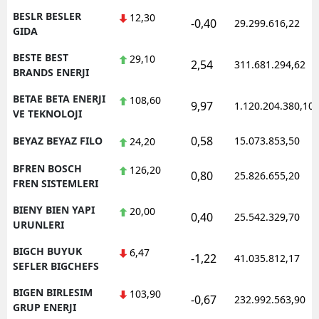
BESLR BESLER
12,30
-0,40
29.299.616,22
GIDA
BESTE BEST
29,10
2,54
311.681.294,62
BRANDS ENERJI
BETAE BETA ENERJI
108,60
9,97
1.120.204.380,10
VE TEKNOLOJI
0,58
BEYAZ BEYAZ FILO
15.073.853,50
24,20
BFREN BOSCH
126,20
0,80
25.826.655,20
FREN SISTEMLERI
BIENY BIEN YAPI
20,00
0,40
25.542.329,70
URUNLERI
BIGCH BUYUK
6,47
-1,22
41.035.812,17
SEFLER BIGCHEFS
BIGEN BIRLESIM
103,90
-0,67
232.992.563,90
GRUP ENERJI