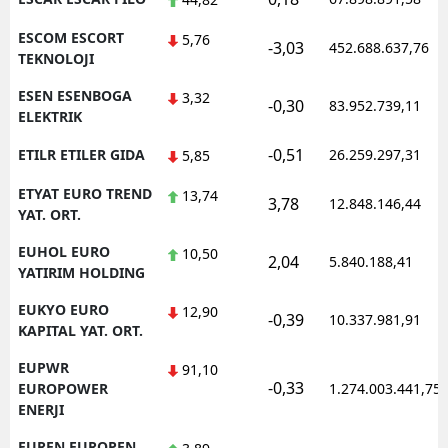
ESCOM ESCORT
5,76
-3,03
452.688.637,76
TEKNOLOJI
ESEN ESENBOGA
3,32
-0,30
83.952.739,11
ELEKTRIK
-0,51
ETILR ETILER GIDA
26.259.297,31
5,85
ETYAT EURO TREND
13,74
3,78
12.848.146,44
YAT. ORT.
EUHOL EURO
10,50
2,04
5.840.188,41
YATIRIM HOLDING
EUKYO EURO
12,90
-0,39
10.337.981,91
KAPITAL YAT. ORT.
EUPWR
91,10
-0,33
EUROPOWER
1.274.003.441,75
ENERJI
EUREN EUROPEN