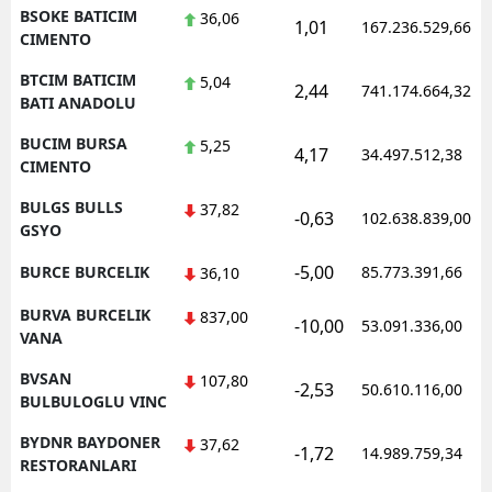
BSOKE BATICIM
36,06
1,01
167.236.529,66
CIMENTO
BTCIM BATICIM
5,04
2,44
741.174.664,32
BATI ANADOLU
BUCIM BURSA
5,25
4,17
34.497.512,38
CIMENTO
BULGS BULLS
37,82
-0,63
102.638.839,00
GSYO
-5,00
BURCE BURCELIK
85.773.391,66
36,10
BURVA BURCELIK
837,00
-10,00
53.091.336,00
VANA
BVSAN
107,80
-2,53
50.610.116,00
BULBULOGLU VINC
BYDNR BAYDONER
37,62
-1,72
14.989.759,34
RESTORANLARI