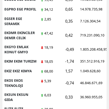
0,65
EGPRO EGE PROFIL
14.978.735,98
34,12
EGSER EGE
2,85
0,35
7.126.304,54
SERAMIK
EKDMR EKINCILER
47,42
0,42
719.231.090,10
DEMIR CELIK
EKGYO EMLAK
18,19
-0,49
1.805.208.458,95
KONUT GMYO
-1,74
EKIM EKIM TURIZM
351.512.916,19
18,05
1,57
EKIZ EKIZ KIMYA
1.049.628,60
68,00
EKOS EKOS
5,39
-0,74
46.846.671,69
TEKNOLOJI
EKSUN EKSUN
6,03
0,33
36.960.955,05
GIDA
ELITE ELITE