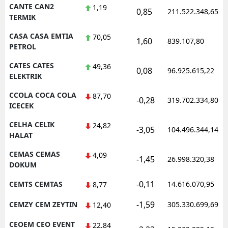
CANTE CAN2
1,19
0,85
211.522.348,65
TERMIK
CASA CASA EMTIA
70,05
1,60
839.107,80
PETROL
CATES CATES
49,36
0,08
96.925.615,22
ELEKTRIK
CCOLA COCA COLA
87,70
-0,28
319.702.334,80
ICECEK
CELHA CELIK
24,82
-3,05
104.496.344,14
HALAT
CEMAS CEMAS
4,09
-1,45
26.998.320,38
DOKUM
-0,11
CEMTS CEMTAS
14.616.070,95
8,77
-1,59
CEMZY CEM ZEYTIN
305.330.699,69
12,40
CEOEM CEO EVENT
22,84