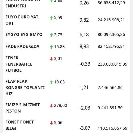
3,89
0,26
86.658.412,29
ENDUSTRI
EUYO EURO YAT.
5,59
9,82
24.216.908,21
ORT.
6,18
EYGYO EYG GMYO
80.092.305,86
2,75
8,93
FADE FADE GIDA
82.152.795,81
16,83
FENER
3,01
-0,33
FENERBAHCE
238.030.015,39
FUTBOL
FLAP FLAP
10,03
1,21
KONGRE TOPLANTI
7.446.564,86
HIZ.
FMIZP F-M IZMIT
278,00
-2,03
9.441.891,50
PISTON
FONET FONET
5,06
-3,07
BILGI
110.516.067,59