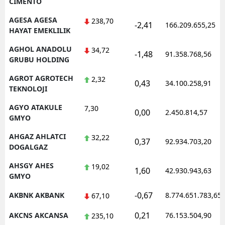
CIMENTO
AGESA AGESA
238,70
-2,41
166.209.655,25
HAYAT EMEKLILIK
AGHOL ANADOLU
34,72
-1,48
91.358.768,56
GRUBU HOLDING
AGROT AGROTECH
2,32
0,43
34.100.258,91
TEKNOLOJI
AGYO ATAKULE
7,30
0,00
2.450.814,57
GMYO
AHGAZ AHLATCI
32,22
0,37
92.934.703,20
DOGALGAZ
AHSGY AHES
19,02
1,60
42.930.943,63
GMYO
-0,67
AKBNK AKBANK
8.774.651.783,65
67,10
0,21
AKCNS AKCANSA
76.153.504,90
235,10