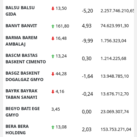
BALSU BALSU
13,50
-5,20
2.257.746.210,65
GIDA
4,93
BANVT BANVIT
74.623.991,30
161,80
BARMA BAREM
16,48
-9,99
1.756.323,04
AMBALAJ
BASCM BASTAS
13,24
0,30
1.214.225,68
BASKENT CIMENTO
BASGZ BASKENT
44,28
-1,64
13.948.785,10
DOGALGAZ GMYO
BAYRK BAYRAK
4,16
-0,24
13.676.712,70
TABAN SANAYI
BEGYO BATI EGE
3,45
0,00
23.069.307,74
GMYO
BERA BERA
13,08
2,03
153.753.271,04
HOLDING