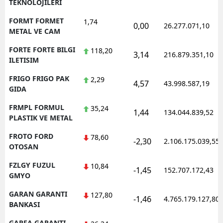
TEKNOLOJILERI
FORMT FORMET
1,74
0,00
26.277.071,10
METAL VE CAM
FORTE FORTE BILGI
118,20
3,14
216.879.351,10
ILETISIM
FRIGO FRIGO PAK
2,29
4,57
43.998.587,19
GIDA
FRMPL FORMUL
35,24
1,44
134.044.839,52
PLASTIK VE METAL
FROTO FORD
78,60
-2,30
2.106.175.039,55
OTOSAN
FZLGY FUZUL
10,84
-1,45
152.707.172,43
GMYO
GARAN GARANTI
127,80
-1,46
4.765.179.127,80
BANKASI
GARFA GARANTI