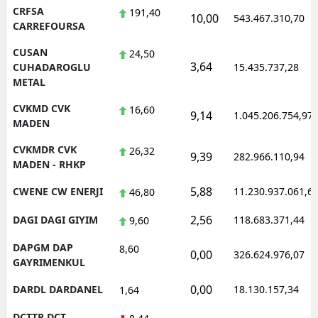
CRFSA
191,40
10,00
543.467.310,70
CARREFOURSA
CUSAN
24,50
3,64
CUHADAROGLU
15.435.737,28
METAL
CVKMD CVK
16,60
9,14
1.045.206.754,97
MADEN
CVKMDR CVK
26,32
9,39
282.966.110,94
MADEN - RHKP
5,88
CWENE CW ENERJI
11.230.937.061,6
46,80
2,56
DAGI DAGI GIYIM
118.683.371,44
9,60
DAPGM DAP
8,60
0,00
326.624.976,07
GAYRIMENKUL
0,00
DARDL DARDANEL
18.130.157,34
1,64
DCTTR DCT