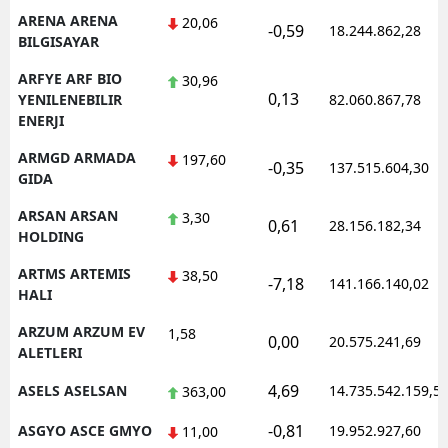
ARENA ARENA
20,06
-0,59
18.244.862,28
BILGISAYAR
ARFYE ARF BIO
30,96
0,13
YENILENEBILIR
82.060.867,78
ENERJI
ARMGD ARMADA
197,60
-0,35
137.515.604,30
GIDA
ARSAN ARSAN
3,30
0,61
28.156.182,34
HOLDING
ARTMS ARTEMIS
38,50
-7,18
141.166.140,02
HALI
ARZUM ARZUM EV
1,58
0,00
20.575.241,69
ALETLERI
4,69
ASELS ASELSAN
14.735.542.159,5
363,00
-0,81
ASGYO ASCE GMYO
19.952.927,60
11,00