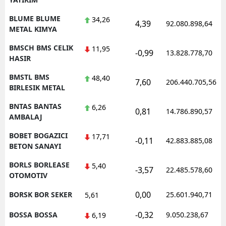
BLUME BLUME
34,26
4,39
92.080.898,64
METAL KIMYA
BMSCH BMS CELIK
11,95
-0,99
13.828.778,70
HASIR
BMSTL BMS
48,40
7,60
206.440.705,56
BIRLESIK METAL
BNTAS BANTAS
6,26
0,81
14.786.890,57
AMBALAJ
BOBET BOGAZICI
17,71
-0,11
42.883.885,08
BETON SANAYI
BORLS BORLEASE
5,40
-3,57
22.485.578,60
OTOMOTIV
0,00
BORSK BOR SEKER
25.601.940,71
5,61
-0,32
BOSSA BOSSA
9.050.238,67
6,19