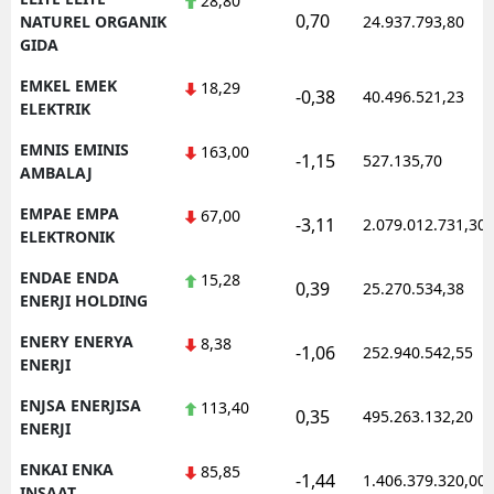
28,80
0,70
NATUREL ORGANIK
24.937.793,80
GIDA
EMKEL EMEK
18,29
-0,38
40.496.521,23
ELEKTRIK
EMNIS EMINIS
163,00
-1,15
527.135,70
AMBALAJ
EMPAE EMPA
67,00
-3,11
2.079.012.731,30
ELEKTRONIK
ENDAE ENDA
15,28
0,39
25.270.534,38
ENERJI HOLDING
ENERY ENERYA
8,38
-1,06
252.940.542,55
ENERJI
ENJSA ENERJISA
113,40
0,35
495.263.132,20
ENERJI
ENKAI ENKA
85,85
-1,44
1.406.379.320,00
INSAAT