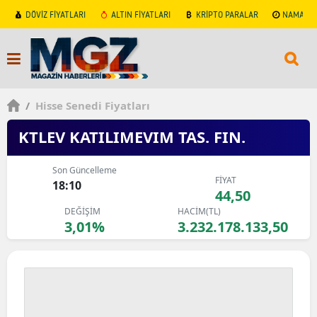
DÖVİZ FİYATLARI
ALTIN FİYATLARI
KRİPTO PARALAR
NAMAZ V
/
Hisse Senedi Fiyatları
KTLEV KATILIMEVIM TAS. FIN.
Son Güncelleme
FİYAT
18:10
44,50
DEĞİŞİM
HACİM(TL)
3,01%
3.232.178.133,50