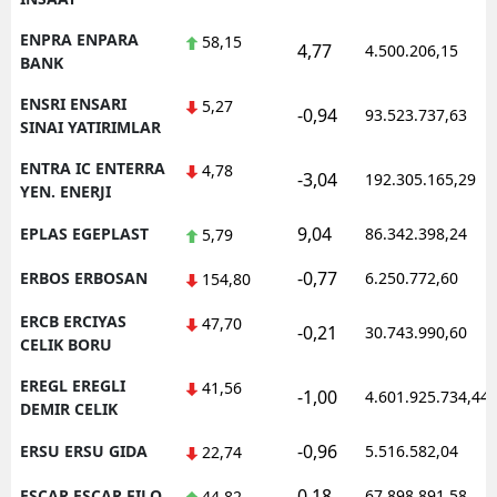
ENPRA ENPARA
58,15
4,77
4.500.206,15
BANK
ENSRI ENSARI
5,27
-0,94
93.523.737,63
SINAI YATIRIMLAR
ENTRA IC ENTERRA
4,78
-3,04
192.305.165,29
YEN. ENERJI
9,04
EPLAS EGEPLAST
86.342.398,24
5,79
-0,77
ERBOS ERBOSAN
6.250.772,60
154,80
ERCB ERCIYAS
47,70
-0,21
30.743.990,60
CELIK BORU
EREGL EREGLI
41,56
-1,00
4.601.925.734,44
DEMIR CELIK
-0,96
ERSU ERSU GIDA
5.516.582,04
22,74
0,18
ESCAR ESCAR FILO
67.898.891,58
44,82