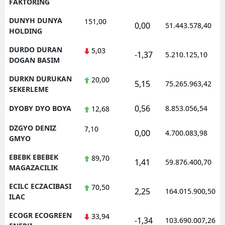
FAKTORING
DUNYH DUNYA
151,00
0,00
51.443.578,40
HOLDING
DURDO DURAN
5,03
-1,37
5.210.125,10
DOGAN BASIM
DURKN DURUKAN
20,00
5,15
75.265.963,42
SEKERLEME
0,56
DYOBY DYO BOYA
8.853.056,54
12,68
DZGYO DENIZ
7,10
0,00
4.700.083,98
GMYO
EBEBK EBEBEK
89,70
1,41
59.876.400,70
MAGAZACILIK
ECILC ECZACIBASI
70,50
2,25
164.015.900,50
ILAC
ECOGR ECOGREEN
33,94
-1,34
103.690.007,26