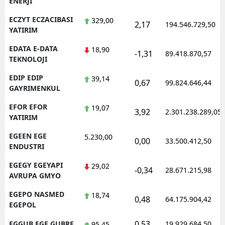
ENERJI
ECZYT ECZACIBASI
329,00
2,17
194.546.729,50
YATIRIM
EDATA E-DATA
18,90
-1,31
89.418.870,57
TEKNOLOJI
EDIP EDIP
39,14
0,67
99.824.646,44
GAYRIMENKUL
EFOR EFOR
19,07
3,92
2.301.238.289,05
YATIRIM
EGEEN EGE
5.230,00
0,00
33.500.412,50
ENDUSTRI
EGEGY EGEYAPI
29,02
-0,34
28.671.215,98
AVRUPA GMYO
EGEPO NASMED
18,74
0,48
64.175.904,42
EGEPOL
0,53
EGGUB EGE GUBRE
19.929.684,50
95,45