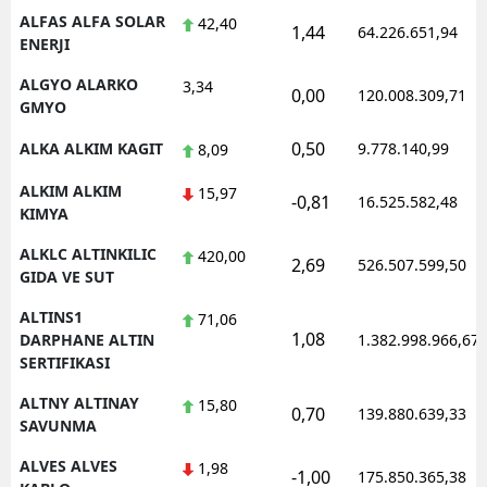
ALFAS ALFA SOLAR
42,40
1,44
64.226.651,94
ENERJI
ALGYO ALARKO
3,34
0,00
120.008.309,71
GMYO
0,50
ALKA ALKIM KAGIT
9.778.140,99
8,09
ALKIM ALKIM
15,97
-0,81
16.525.582,48
KIMYA
ALKLC ALTINKILIC
420,00
2,69
526.507.599,50
GIDA VE SUT
ALTINS1
71,06
1,08
DARPHANE ALTIN
1.382.998.966,67
SERTIFIKASI
ALTNY ALTINAY
15,80
0,70
139.880.639,33
SAVUNMA
ALVES ALVES
1,98
-1,00
175.850.365,38