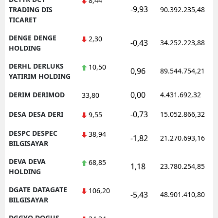
8,44
-9,93
TRADING DIS
90.392.235,48
TICARET
DENGE DENGE
2,30
-0,43
34.252.223,88
HOLDING
DERHL DERLUKS
10,50
0,96
89.544.754,21
YATIRIM HOLDING
0,00
DERIM DERIMOD
4.431.692,32
33,80
-0,73
DESA DESA DERI
15.052.866,32
9,55
DESPC DESPEC
38,94
-1,82
21.270.693,16
BILGISAYAR
DEVA DEVA
68,85
1,18
23.780.254,85
HOLDING
DGATE DATAGATE
106,20
-5,43
48.901.410,80
BILGISAYAR
DGGYO DOGUS