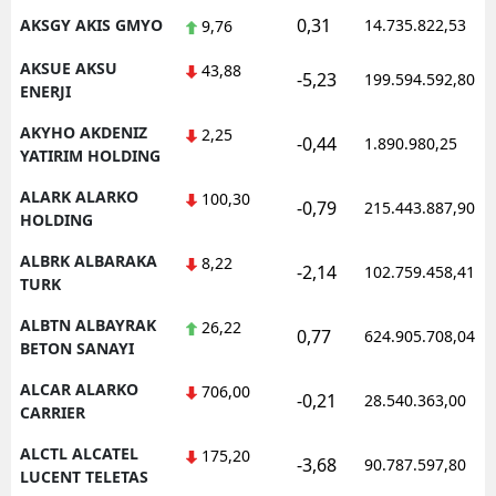
0,31
AKSGY AKIS GMYO
14.735.822,53
9,76
AKSUE AKSU
43,88
-5,23
199.594.592,80
ENERJI
AKYHO AKDENIZ
2,25
-0,44
1.890.980,25
YATIRIM HOLDING
ALARK ALARKO
100,30
-0,79
215.443.887,90
HOLDING
ALBRK ALBARAKA
8,22
-2,14
102.759.458,41
TURK
ALBTN ALBAYRAK
26,22
0,77
624.905.708,04
BETON SANAYI
ALCAR ALARKO
706,00
-0,21
28.540.363,00
CARRIER
ALCTL ALCATEL
175,20
-3,68
90.787.597,80
LUCENT TELETAS