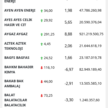
ENERJI
1,98
AYEN AYEN ENERJI
47.786.260,98
34,00
AYES AYES CELIK
29,92
5,65
20.590.376,04
HASIR VE CIT
8,88
AYGAZ AYGAZ
921.219.500,75
291,25
AZTEK AZTEK
4,45
2,06
21.644.618,19
TEKNOLOJI
1,66
BAGFS BAGFAS
23.187.019,78
24,52
BAHKM BAHADIR
116,10
-6,97
82.949.189,40
KIMYA
BAKAB BAK
44,00
-2,91
13.505.585,10
AMBALAJ
BALAT
73,25
-3,30
BALATACILAR
1.240.357,60
BALATACILIK