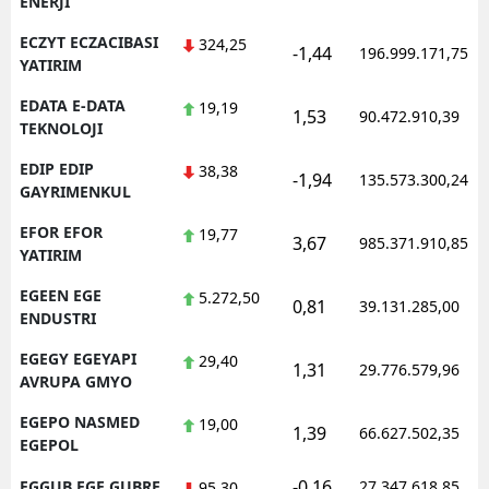
ENERJI
ECZYT ECZACIBASI
324,25
-1,44
196.999.171,75
YATIRIM
EDATA E-DATA
19,19
1,53
90.472.910,39
TEKNOLOJI
EDIP EDIP
38,38
-1,94
135.573.300,24
GAYRIMENKUL
EFOR EFOR
19,77
3,67
985.371.910,85
YATIRIM
EGEEN EGE
5.272,50
0,81
39.131.285,00
ENDUSTRI
EGEGY EGEYAPI
29,40
1,31
29.776.579,96
AVRUPA GMYO
EGEPO NASMED
19,00
1,39
66.627.502,35
EGEPOL
-0,16
EGGUB EGE GUBRE
27.347.618,85
95,30