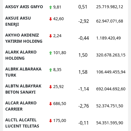
0,51
AKSGY AKIS GMYO
25.719.982,12
9,81
AKSUE AKSU
42,60
-2,92
62.947.071,68
ENERJI
AKYHO AKDENIZ
2,24
-0,44
1.189.420,49
YATIRIM HOLDING
ALARK ALARKO
101,80
1,50
320.678.263,15
HOLDING
ALBRK ALBARAKA
8,35
1,58
106.449.455,94
TURK
ALBTN ALBAYRAK
25,92
-1,14
692.044.692,60
BETON SANAYI
ALCAR ALARKO
686,50
-2,76
52.374.751,50
CARRIER
ALCTL ALCATEL
175,00
-0,11
54.351.595,90
LUCENT TELETAS