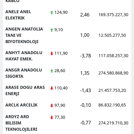
KABLO
ANELE ANEL
124,90
2,46
169.375.227,30
ELEKTRIK
ANGEN ANATOLIA
9,10
1,00
TANI VE
12.505.277,50
BIYOTEKNOLOJI
ANHYT ANADOLU
111,90
-3,78
117.058.257,30
HAYAT EMEK.
ANSGR ANADOLU
28,60
1,35
274.580.868,90
SIGORTA
ARASE DOGU ARAS
110,40
-1,43
21.457.753,20
ENERJI
-0,10
ARCLK ARCELIK
86.832.190,65
97,90
ARDYZ ARD
77,30
-0,77
BILISIM
274.219.710,30
TEKNOLOJILERI