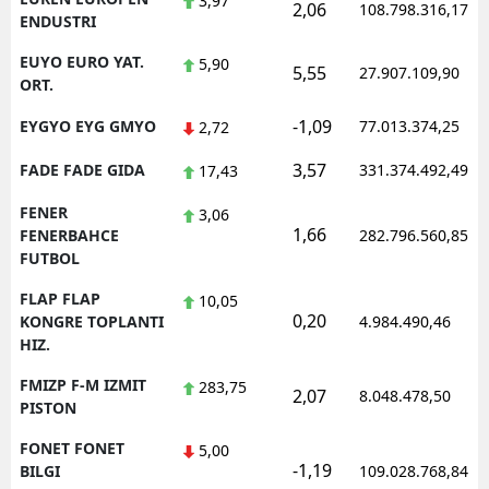
3,97
2,06
108.798.316,17
ENDUSTRI
EUYO EURO YAT.
5,90
5,55
27.907.109,90
ORT.
-1,09
EYGYO EYG GMYO
77.013.374,25
2,72
3,57
FADE FADE GIDA
331.374.492,49
17,43
FENER
3,06
1,66
FENERBAHCE
282.796.560,85
FUTBOL
FLAP FLAP
10,05
0,20
KONGRE TOPLANTI
4.984.490,46
HIZ.
FMIZP F-M IZMIT
283,75
2,07
8.048.478,50
PISTON
FONET FONET
5,00
-1,19
BILGI
109.028.768,84