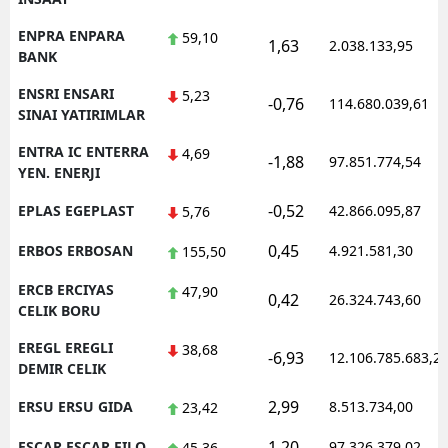
ENPRA ENPARA
59,10
1,63
2.038.133,95
BANK
ENSRI ENSARI
5,23
-0,76
114.680.039,61
SINAI YATIRIMLAR
ENTRA IC ENTERRA
4,69
-1,88
97.851.774,54
YEN. ENERJI
-0,52
EPLAS EGEPLAST
42.866.095,87
5,76
0,45
ERBOS ERBOSAN
4.921.581,30
155,50
ERCB ERCIYAS
47,90
0,42
26.324.743,60
CELIK BORU
EREGL EREGLI
38,68
-6,93
12.106.785.683,2
DEMIR CELIK
2,99
ERSU ERSU GIDA
8.513.734,00
23,42
1,20
ESCAR ESCAR FILO
97.326.379,02
45,36