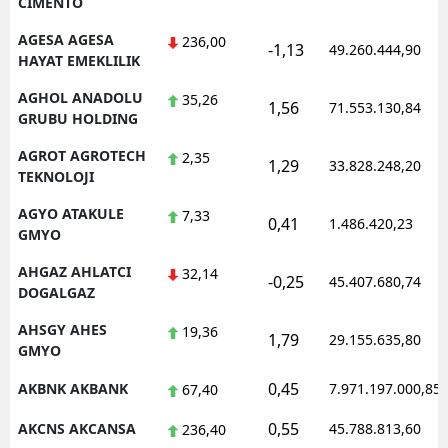
CIMENTO
AGESA AGESA
236,00
-1,13
49.260.444,90
HAYAT EMEKLILIK
AGHOL ANADOLU
35,26
1,56
71.553.130,84
GRUBU HOLDING
AGROT AGROTECH
2,35
1,29
33.828.248,20
TEKNOLOJI
AGYO ATAKULE
7,33
0,41
1.486.420,23
GMYO
AHGAZ AHLATCI
32,14
-0,25
45.407.680,74
DOGALGAZ
AHSGY AHES
19,36
1,79
29.155.635,80
GMYO
0,45
AKBNK AKBANK
7.971.197.000,85
67,40
0,55
AKCNS AKCANSA
45.788.813,60
236,40