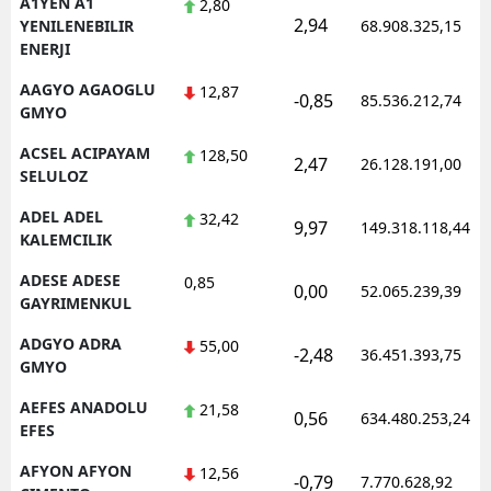
A1YEN A1
2,80
2,94
YENILENEBILIR
68.908.325,15
ENERJI
AAGYO AGAOGLU
12,87
-0,85
85.536.212,74
GMYO
ACSEL ACIPAYAM
128,50
2,47
26.128.191,00
SELULOZ
ADEL ADEL
32,42
9,97
149.318.118,44
KALEMCILIK
ADESE ADESE
0,85
0,00
52.065.239,39
GAYRIMENKUL
ADGYO ADRA
55,00
-2,48
36.451.393,75
GMYO
AEFES ANADOLU
21,58
0,56
634.480.253,24
EFES
AFYON AFYON
12,56
-0,79
7.770.628,92