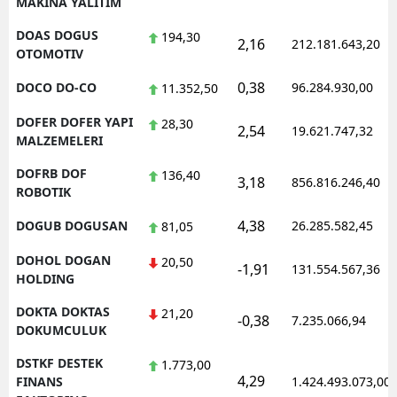
MAKINA YALITIM
DOAS DOGUS
194,30
2,16
212.181.643,20
OTOMOTIV
0,38
DOCO DO-CO
96.284.930,00
11.352,50
DOFER DOFER YAPI
28,30
2,54
19.621.747,32
MALZEMELERI
DOFRB DOF
136,40
3,18
856.816.246,40
ROBOTIK
4,38
DOGUB DOGUSAN
26.285.582,45
81,05
DOHOL DOGAN
20,50
-1,91
131.554.567,36
HOLDING
DOKTA DOKTAS
21,20
-0,38
7.235.066,94
DOKUMCULUK
DSTKF DESTEK
1.773,00
4,29
FINANS
1.424.493.073,00