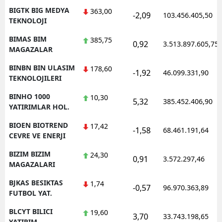
BIGTK BIG MEDYA
363,00
-2,09
103.456.405,50
TEKNOLOJI
BIMAS BIM
385,75
0,92
3.513.897.605,75
MAGAZALAR
BINBN BIN ULASIM
178,60
-1,92
46.099.331,90
TEKNOLOJILERI
BINHO 1000
10,30
5,32
385.452.406,90
YATIRIMLAR HOL.
BIOEN BIOTREND
17,42
-1,58
68.461.191,64
CEVRE VE ENERJI
BIZIM BIZIM
24,30
0,91
3.572.297,46
MAGAZALARI
BJKAS BESIKTAS
1,74
-0,57
96.970.363,89
FUTBOL YAT.
BLCYT BILICI
19,60
3,70
33.743.198,65
YATIRIM