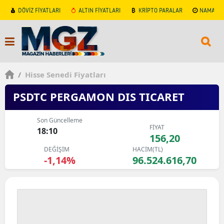
DÖVİZ FİYATLARI
ALTIN FİYATLARI
KRİPTO PARALAR
NAMAZ V
/
Hisse Senedi Fiyatları
PSDTC PERGAMON DIS TICARET
Son Güncelleme
FİYAT
18:10
156,20
DEĞİŞİM
HACİM(TL)
-1,14%
96.524.616,70