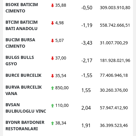
BSOKE BATICIM
35,88
-0,50
309.003.910,80
CIMENTO
BTCIM BATICIM
4,98
-1,19
558.742.666,51
BATI ANADOLU
BUCIM BURSA
5,07
-3,43
31.007.700,29
CIMENTO
BULGS BULLS
37,00
-2,17
181.928.021,96
GSYO
-1,55
BURCE BURCELIK
77.406.946,18
35,54
BURVA BURCELIK
850,00
1,55
30.260.376,00
VANA
BVSAN
110,00
2,04
57.947.412,90
BULBULOGLU VINC
BYDNR BAYDONER
38,34
1,91
36.399.523,46
RESTORANLARI