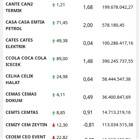
CANTE CAN2
1,21
1,68
199.678.042,27
TERMIK
CASA CASA EMTIA
71,45
2,00
578.180,45
PETROL
CATES CATES
49,38
0,04
100.286.417,16
ELEKTRIK
CCOLA COCA COLA
89,00
1,48
390.245.737,55
ICECEK
CELHA CELIK
24,98
0,64
58.444.547,38
HALAT
CEMAS CEMAS
4,11
0,49
36.400.847,69
DOKUM
0,91
CEMTS CEMTAS
14.713.219,16
8,85
-0,81
CEMZY CEM ZEYTIN
113.034.515,38
12,30
CEOEM CEO EVENT
22,82