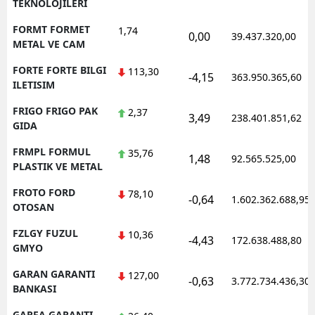
TEKNOLOJILERI
FORMT FORMET
1,74
0,00
39.437.320,00
METAL VE CAM
FORTE FORTE BILGI
113,30
-4,15
363.950.365,60
ILETISIM
FRIGO FRIGO PAK
2,37
3,49
238.401.851,62
GIDA
FRMPL FORMUL
35,76
1,48
92.565.525,00
PLASTIK VE METAL
FROTO FORD
78,10
-0,64
1.602.362.688,95
OTOSAN
FZLGY FUZUL
10,36
-4,43
172.638.488,80
GMYO
GARAN GARANTI
127,00
-0,63
3.772.734.436,30
BANKASI
GARFA GARANTI