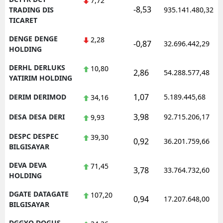
7,72
-8,53
TRADING DIS
935.141.480,32
TICARET
DENGE DENGE
2,28
-0,87
32.696.442,29
HOLDING
DERHL DERLUKS
10,80
2,86
54.288.577,48
YATIRIM HOLDING
1,07
DERIM DERIMOD
5.189.445,68
34,16
3,98
DESA DESA DERI
92.715.206,17
9,93
DESPC DESPEC
39,30
0,92
36.201.759,66
BILGISAYAR
DEVA DEVA
71,45
3,78
33.764.732,60
HOLDING
DGATE DATAGATE
107,20
0,94
17.207.648,00
BILGISAYAR
DGGYO DOGUS