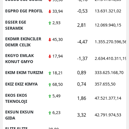
-0,53
EGPRO EGE PROFIL
13.631.321,02
33,94
EGSER EGE
2,93
2,81
12.069.940,15
SERAMIK
EKDMR EKINCILER
45,30
-4,47
1.355.270.596,56
DEMIR CELIK
EKGYO EMLAK
17,94
-1,37
2.634.410.311,19
KONUT GMYO
0,89
EKIM EKIM TURIZM
333.625.168,70
18,21
0,74
EKIZ EKIZ KIMYA
357.655,50
68,50
EKOS EKOS
5,49
1,86
47.521.377,14
TEKNOLOJI
EKSUN EKSUN
6,23
3,32
42.791.974,53
GIDA
ELITE ELITE