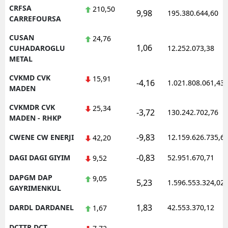
CRFSA
210,50
9,98
195.380.644,60
CARREFOURSA
CUSAN
24,76
1,06
CUHADAROGLU
12.252.073,38
METAL
CVKMD CVK
15,91
-4,16
1.021.808.061,43
MADEN
CVKMDR CVK
25,34
-3,72
130.242.702,76
MADEN - RHKP
-9,83
CWENE CW ENERJI
12.159.626.735,6
42,20
-0,83
DAGI DAGI GIYIM
52.951.670,71
9,52
DAPGM DAP
9,05
5,23
1.596.553.324,02
GAYRIMENKUL
1,83
DARDL DARDANEL
42.553.370,12
1,67
DCTTR DCT