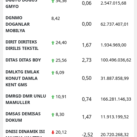
34,36
0,06
2.547.015,68
GMYO
DGNMO
8,42
0,00
DOGANLAR
62.737.407,01
MOBILYA
DIRIT DIRITEKS
24,40
1,67
1.934.969,00
DIRILIS TEKSTIL
2,73
DITAS DITAS BDY
100.496.036,62
25,56
DMLKTG EMLAK
6,09
0,50
KONUT DAMLA
31.887.858,99
KENT GMS
DMRGD DMR UNLU
10,91
0,74
166.281.146,33
MAMULLER
DMSAS DEMISAS
8,30
1,47
11.913.199,52
DOKUM
DNISI DINAMIK ISI
20,12
-2,52
20.720.268,32