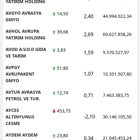
YATIRIM HOLDING
AVGYO AVRASYA
14,50
2,40
44.994.022,34
GMYO
AVHOL AVRUPA
39,68
2,69
69.627.858,26
YATIRIM HOLDING
AVOD A.V.O.D GIDA
3,83
1,59
9.570.527,97
VE TARIM
AVPGY
51,80
1,07
AVRUPAKENT
10.331.507,80
GMYO
AVTUR AVRASYA
12,74
0,71
7.463.383,75
PETROL VE TUR.
AYCES
453,75
-2,10
ALTINYUNUS
30.146.105,50
CESME
AYDEM AYDEM
23,80
0,34
21.045.453,24