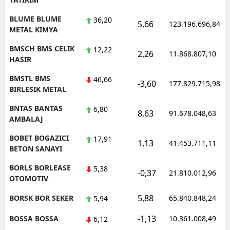
BLUME BLUME
36,20
5,66
123.196.696,84
METAL KIMYA
BMSCH BMS CELIK
12,22
2,26
11.868.807,10
HASIR
BMSTL BMS
46,66
-3,60
177.829.715,98
BIRLESIK METAL
BNTAS BANTAS
6,80
8,63
91.678.048,63
AMBALAJ
BOBET BOGAZICI
17,91
1,13
41.453.711,11
BETON SANAYI
BORLS BORLEASE
5,38
-0,37
21.810.012,96
OTOMOTIV
5,88
BORSK BOR SEKER
65.840.848,24
5,94
-1,13
BOSSA BOSSA
10.361.008,49
6,12