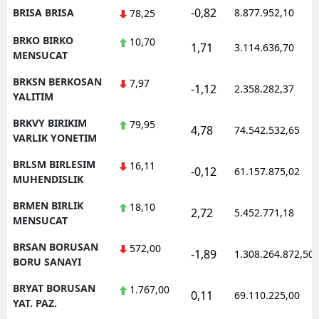
-0,82
BRISA BRISA
8.877.952,10
78,25
BRKO BIRKO
10,70
1,71
3.114.636,70
MENSUCAT
BRKSN BERKOSAN
7,97
-1,12
2.358.282,37
YALITIM
BRKVY BIRIKIM
79,95
4,78
74.542.532,65
VARLIK YONETIM
BRLSM BIRLESIM
16,11
-0,12
61.157.875,02
MUHENDISLIK
BRMEN BIRLIK
18,10
2,72
5.452.771,18
MENSUCAT
BRSAN BORUSAN
572,00
-1,89
1.308.264.872,50
BORU SANAYI
BRYAT BORUSAN
1.767,00
0,11
69.110.225,00
YAT. PAZ.