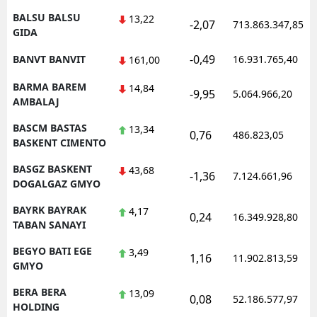
BALSU BALSU
13,22
-2,07
713.863.347,85
GIDA
-0,49
BANVT BANVIT
16.931.765,40
161,00
BARMA BAREM
14,84
-9,95
5.064.966,20
AMBALAJ
BASCM BASTAS
13,34
0,76
486.823,05
BASKENT CIMENTO
BASGZ BASKENT
43,68
-1,36
7.124.661,96
DOGALGAZ GMYO
BAYRK BAYRAK
4,17
0,24
16.349.928,80
TABAN SANAYI
BEGYO BATI EGE
3,49
1,16
11.902.813,59
GMYO
BERA BERA
13,09
0,08
52.186.577,97
HOLDING