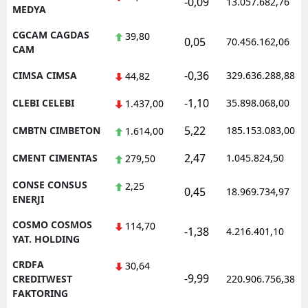
-0,09
13.057.682,76
MEDYA
CGCAM CAGDAS
39,80
0,05
70.456.162,06
CAM
-0,36
CIMSA CIMSA
329.636.288,88
44,82
-1,10
CLEBI CELEBI
35.898.068,00
1.437,00
5,22
CMBTN CIMBETON
185.153.083,00
1.614,00
2,47
CMENT CIMENTAS
1.045.824,50
279,50
CONSE CONSUS
2,25
0,45
18.969.734,97
ENERJI
COSMO COSMOS
114,70
-1,38
4.216.401,10
YAT. HOLDING
CRDFA
30,64
-9,99
CREDITWEST
220.906.756,38
FAKTORING