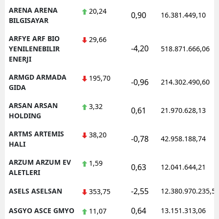
ARENA ARENA
20,24
0,90
16.381.449,10
BILGISAYAR
ARFYE ARF BIO
29,66
-4,20
YENILENEBILIR
518.871.666,06
ENERJI
ARMGD ARMADA
195,70
-0,96
214.302.490,60
GIDA
ARSAN ARSAN
3,32
0,61
21.970.628,13
HOLDING
ARTMS ARTEMIS
38,20
-0,78
42.958.188,74
HALI
ARZUM ARZUM EV
1,59
0,63
12.041.644,21
ALETLERI
-2,55
ASELS ASELSAN
12.380.970.235,5
353,75
0,64
ASGYO ASCE GMYO
13.151.313,06
11,07