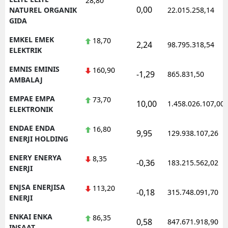
28,80
0,00
NATUREL ORGANIK
22.015.258,14
GIDA
EMKEL EMEK
18,70
2,24
98.795.318,54
ELEKTRIK
EMNIS EMINIS
160,90
-1,29
865.831,50
AMBALAJ
EMPAE EMPA
73,70
10,00
1.458.026.107,00
ELEKTRONIK
ENDAE ENDA
16,80
9,95
129.938.107,26
ENERJI HOLDING
ENERY ENERYA
8,35
-0,36
183.215.562,02
ENERJI
ENJSA ENERJISA
113,20
-0,18
315.748.091,70
ENERJI
ENKAI ENKA
86,35
0,58
847.671.918,90
INSAAT