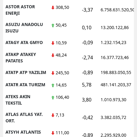
ASTOR ASTOR
308,50
-3,37
6.758.631.520,50
ENERJI
ASUZU ANADOLU
50,45
0,10
13.200.122,86
ISUZU
-0,09
ATAGY ATA GMYO
1.232.154,23
10,59
ATAKP ATAKEY
48,24
-2,74
16.377.723,46
PATATES
-0,89
ATATP ATP YAZILIM
198.883.050,55
245,50
5,78
ATATR ATA TURIZM
481.141.203,37
14,65
ATEKS AKIN
106,40
3,80
1.010.973,30
TEKSTIL
ATLAS ATLAS YAT.
7,13
-0,42
3.382.035,72
ORT.
ATSYH ATLANTIS
111,00
-0,89
2.295.929,00