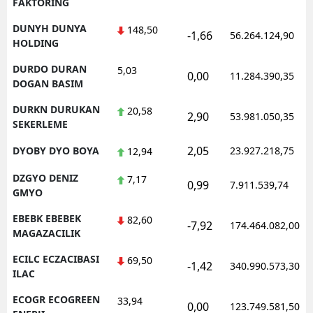
FAKTORING
DUNYH DUNYA
148,50
-1,66
56.264.124,90
HOLDING
DURDO DURAN
5,03
0,00
11.284.390,35
DOGAN BASIM
DURKN DURUKAN
20,58
2,90
53.981.050,35
SEKERLEME
2,05
DYOBY DYO BOYA
23.927.218,75
12,94
DZGYO DENIZ
7,17
0,99
7.911.539,74
GMYO
EBEBK EBEBEK
82,60
-7,92
174.464.082,00
MAGAZACILIK
ECILC ECZACIBASI
69,50
-1,42
340.990.573,30
ILAC
ECOGR ECOGREEN
33,94
0,00
123.749.581,50