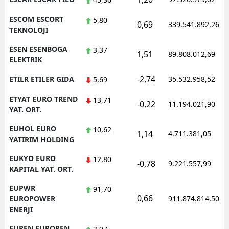
ESCOM ESCORT
5,80
0,69
339.541.892,26
TEKNOLOJI
ESEN ESENBOGA
3,37
1,51
89.808.012,69
ELEKTRIK
-2,74
ETILR ETILER GIDA
35.532.958,52
5,69
ETYAT EURO TREND
13,71
-0,22
11.194.021,90
YAT. ORT.
EUHOL EURO
10,62
1,14
4.711.381,05
YATIRIM HOLDING
EUKYO EURO
12,80
-0,78
9.221.557,99
KAPITAL YAT. ORT.
EUPWR
91,70
0,66
EUROPOWER
911.874.814,50
ENERJI
EUREN EUROPEN