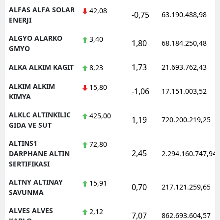
ALFAS ALFA SOLAR
42,08
-0,75
63.190.488,98
ENERJI
ALGYO ALARKO
3,40
1,80
68.184.250,48
GMYO
1,73
ALKA ALKIM KAGIT
21.693.762,43
8,23
ALKIM ALKIM
15,80
-1,06
17.151.003,52
KIMYA
ALKLC ALTINKILIC
425,00
1,19
720.200.219,25
GIDA VE SUT
ALTINS1
72,80
2,45
DARPHANE ALTIN
2.294.160.747,94
SERTIFIKASI
ALTNY ALTINAY
15,91
0,70
217.121.259,65
SAVUNMA
ALVES ALVES
2,12
7,07
862.693.604,57