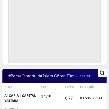
#Borsa İstanbulda İşlem Gören Tüm Hisseler
Hisse
Son
Fark%
En Düşük
A1CAP A1 CAPITAL
9,18
0,77
83.586.085,41
YATIRIM