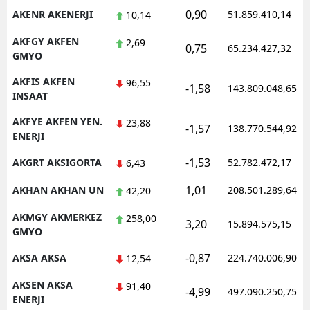
0,90
AKENR AKENERJI
51.859.410,14
10,14
AKFGY AKFEN
2,69
0,75
65.234.427,32
GMYO
AKFIS AKFEN
96,55
-1,58
143.809.048,65
INSAAT
AKFYE AKFEN YEN.
23,88
-1,57
138.770.544,92
ENERJI
-1,53
AKGRT AKSIGORTA
52.782.472,17
6,43
1,01
AKHAN AKHAN UN
208.501.289,64
42,20
AKMGY AKMERKEZ
258,00
3,20
15.894.575,15
GMYO
-0,87
AKSA AKSA
224.740.006,90
12,54
AKSEN AKSA
91,40
-4,99
497.090.250,75
ENERJI