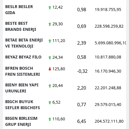
BESLR BESLER
12,42
0,98
19.918.755,95
GIDA
BESTE BEST
29,30
0,69
228.598.259,82
BRANDS ENERJI
BETAE BETA ENERJI
111,20
2,39
5.699.080.996,10
VE TEKNOLOJI
0,58
BEYAZ BEYAZ FILO
10.817.880,08
24,34
BFREN BOSCH
125,80
-0,32
16.170.946,30
FREN SISTEMLERI
BIENY BIEN YAPI
20,44
2,20
22.201.248,88
URUNLERI
BIGCH BUYUK
6,52
0,77
29.579.015,40
SEFLER BIGCHEFS
BIGEN BIRLESIM
110,60
6,45
204.572.111,80
GRUP ENERJI