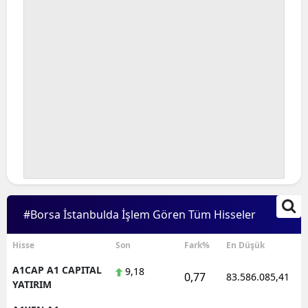
#Borsa İstanbulda İşlem Gören Tüm Hisseler
Hisse
Son
Fark%
En Düşük
A1CAP A1 CAPITAL
9,18
0,77
83.586.085,41
YATIRIM