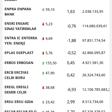
ENPRA ENPARA
59,10
1,63
2.038.133,95
BANK
ENSRI ENSARI
5,23
-0,76
114.680.039,61
SINAI YATIRIMLAR
ENTRA IC ENTERRA
4,69
-1,88
97.851.774,54
YEN. ENERJI
-0,52
EPLAS EGEPLAST
42.866.095,87
5,76
0,45
ERBOS ERBOSAN
4.921.581,30
155,50
ERCB ERCIYAS
47,90
0,42
26.324.743,60
CELIK BORU
EREGL EREGLI
38,68
-6,93
12.106.785.683,2
DEMIR CELIK
2,99
ERSU ERSU GIDA
8.513.734,00
23,42
1,20
ESCAR ESCAR FILO
97.326.379,02
45,36