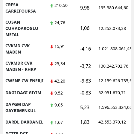
CRFSA
210,50
9,98
195.380.644,60
CARREFOURSA
CUSAN
24,76
1,06
CUHADAROGLU
12.252.073,38
METAL
CVKMD CVK
15,91
-4,16
1.021.808.061,43
MADEN
CVKMDR CVK
25,34
-3,72
130.242.702,76
MADEN - RHKP
-9,83
CWENE CW ENERJI
12.159.626.735,6
42,20
-0,83
DAGI DAGI GIYIM
52.951.670,71
9,52
DAPGM DAP
9,05
5,23
1.596.553.324,02
GAYRIMENKUL
1,83
DARDL DARDANEL
42.553.370,12
1,67
DCTTR DCT