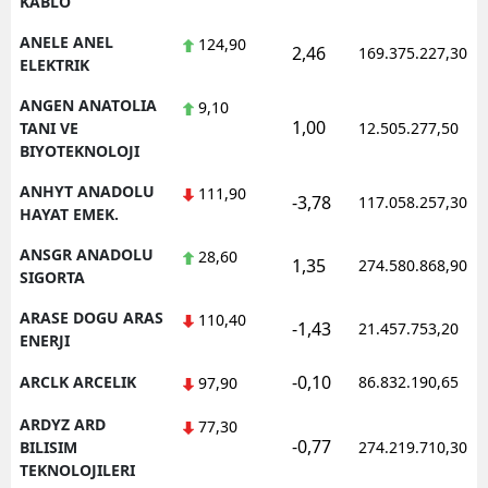
KABLO
ANELE ANEL
124,90
2,46
169.375.227,30
ELEKTRIK
ANGEN ANATOLIA
9,10
1,00
TANI VE
12.505.277,50
BIYOTEKNOLOJI
ANHYT ANADOLU
111,90
-3,78
117.058.257,30
HAYAT EMEK.
ANSGR ANADOLU
28,60
1,35
274.580.868,90
SIGORTA
ARASE DOGU ARAS
110,40
-1,43
21.457.753,20
ENERJI
-0,10
ARCLK ARCELIK
86.832.190,65
97,90
ARDYZ ARD
77,30
-0,77
BILISIM
274.219.710,30
TEKNOLOJILERI