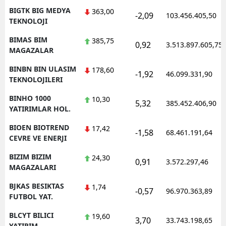
BIGTK BIG MEDYA
363,00
-2,09
103.456.405,50
TEKNOLOJI
BIMAS BIM
385,75
0,92
3.513.897.605,75
MAGAZALAR
BINBN BIN ULASIM
178,60
-1,92
46.099.331,90
TEKNOLOJILERI
BINHO 1000
10,30
5,32
385.452.406,90
YATIRIMLAR HOL.
BIOEN BIOTREND
17,42
-1,58
68.461.191,64
CEVRE VE ENERJI
BIZIM BIZIM
24,30
0,91
3.572.297,46
MAGAZALARI
BJKAS BESIKTAS
1,74
-0,57
96.970.363,89
FUTBOL YAT.
BLCYT BILICI
19,60
3,70
33.743.198,65
YATIRIM