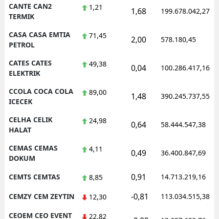
CANTE CAN2
1,21
1,68
199.678.042,27
TERMIK
CASA CASA EMTIA
71,45
2,00
578.180,45
PETROL
CATES CATES
49,38
0,04
100.286.417,16
ELEKTRIK
CCOLA COCA COLA
89,00
1,48
390.245.737,55
ICECEK
CELHA CELIK
24,98
0,64
58.444.547,38
HALAT
CEMAS CEMAS
4,11
0,49
36.400.847,69
DOKUM
0,91
CEMTS CEMTAS
14.713.219,16
8,85
-0,81
CEMZY CEM ZEYTIN
113.034.515,38
12,30
CEOEM CEO EVENT
22,82