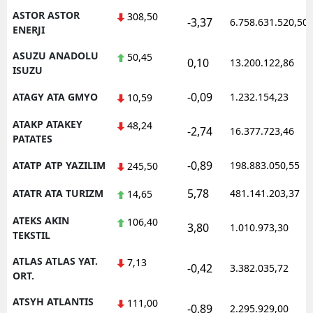
ASTOR ASTOR
308,50
-3,37
6.758.631.520,50
ENERJI
ASUZU ANADOLU
50,45
0,10
13.200.122,86
ISUZU
-0,09
ATAGY ATA GMYO
1.232.154,23
10,59
ATAKP ATAKEY
48,24
-2,74
16.377.723,46
PATATES
-0,89
ATATP ATP YAZILIM
198.883.050,55
245,50
5,78
ATATR ATA TURIZM
481.141.203,37
14,65
ATEKS AKIN
106,40
3,80
1.010.973,30
TEKSTIL
ATLAS ATLAS YAT.
7,13
-0,42
3.382.035,72
ORT.
ATSYH ATLANTIS
111,00
-0,89
2.295.929,00