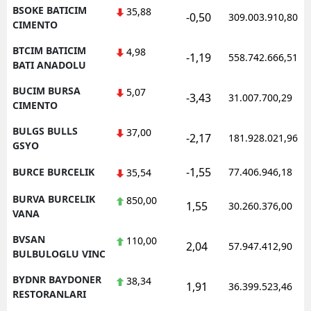
BSOKE BATICIM
35,88
-0,50
309.003.910,80
CIMENTO
BTCIM BATICIM
4,98
-1,19
558.742.666,51
BATI ANADOLU
BUCIM BURSA
5,07
-3,43
31.007.700,29
CIMENTO
BULGS BULLS
37,00
-2,17
181.928.021,96
GSYO
-1,55
BURCE BURCELIK
77.406.946,18
35,54
BURVA BURCELIK
850,00
1,55
30.260.376,00
VANA
BVSAN
110,00
2,04
57.947.412,90
BULBULOGLU VINC
BYDNR BAYDONER
38,34
1,91
36.399.523,46
RESTORANLARI