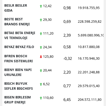
BESLR BESLER
12,42
0,98
19.918.755,95
GIDA
BESTE BEST
29,30
0,69
228.598.259,82
BRANDS ENERJI
BETAE BETA ENERJI
111,20
2,39
5.699.080.996,10
VE TEKNOLOJI
0,58
BEYAZ BEYAZ FILO
10.817.880,08
24,34
BFREN BOSCH
125,80
-0,32
16.170.946,30
FREN SISTEMLERI
BIENY BIEN YAPI
20,44
2,20
22.201.248,88
URUNLERI
BIGCH BUYUK
6,52
0,77
29.579.015,40
SEFLER BIGCHEFS
BIGEN BIRLESIM
110,60
6,45
204.572.111,80
GRUP ENERJI