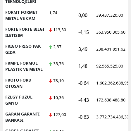
TEKNOLOJILERI
FORMT FORMET
1,74
0,00
39.437.320,00
METAL VE CAM
FORTE FORTE BILGI
113,30
-4,15
363.950.365,60
ILETISIM
FRIGO FRIGO PAK
2,37
3,49
238.401.851,62
GIDA
FRMPL FORMUL
35,76
1,48
92.565.525,00
PLASTIK VE METAL
FROTO FORD
78,10
-0,64
1.602.362.688,95
OTOSAN
FZLGY FUZUL
10,36
-4,43
172.638.488,80
GMYO
GARAN GARANTI
127,00
-0,63
3.772.734.436,30
BANKASI
GARFA GARANTI