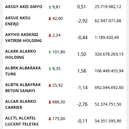
0,51
AKSGY AKIS GMYO
25.719.982,12
9,81
AKSUE AKSU
42,60
-2,92
62.947.071,68
ENERJI
AKYHO AKDENIZ
2,24
-0,44
1.189.420,49
YATIRIM HOLDING
ALARK ALARKO
101,80
1,50
320.678.263,15
HOLDING
ALBRK ALBARAKA
8,35
1,58
106.449.455,94
TURK
ALBTN ALBAYRAK
25,92
-1,14
692.044.692,60
BETON SANAYI
ALCAR ALARKO
686,50
-2,76
52.374.751,50
CARRIER
ALCTL ALCATEL
175,00
-0,11
54.351.595,90
LUCENT TELETAS