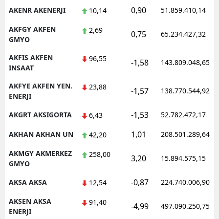
0,90
AKENR AKENERJI
51.859.410,14
10,14
AKFGY AKFEN
2,69
0,75
65.234.427,32
GMYO
AKFIS AKFEN
96,55
-1,58
143.809.048,65
INSAAT
AKFYE AKFEN YEN.
23,88
-1,57
138.770.544,92
ENERJI
-1,53
AKGRT AKSIGORTA
52.782.472,17
6,43
1,01
AKHAN AKHAN UN
208.501.289,64
42,20
AKMGY AKMERKEZ
258,00
3,20
15.894.575,15
GMYO
-0,87
AKSA AKSA
224.740.006,90
12,54
AKSEN AKSA
91,40
-4,99
497.090.250,75
ENERJI