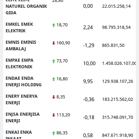
28,80
0,00
NATUREL ORGANIK
22.015.258,14
GIDA
EMKEL EMEK
18,70
2,24
98.795.318,54
ELEKTRIK
EMNIS EMINIS
160,90
-1,29
865.831,50
AMBALAJ
EMPAE EMPA
73,70
10,00
1.458.026.107,00
ELEKTRONIK
ENDAE ENDA
16,80
9,95
129.938.107,26
ENERJI HOLDING
ENERY ENERYA
8,35
-0,36
183.215.562,02
ENERJI
ENJSA ENERJISA
113,20
-0,18
315.748.091,70
ENERJI
ENKAI ENKA
86,35
0,58
847.671.918,90
INSAAT