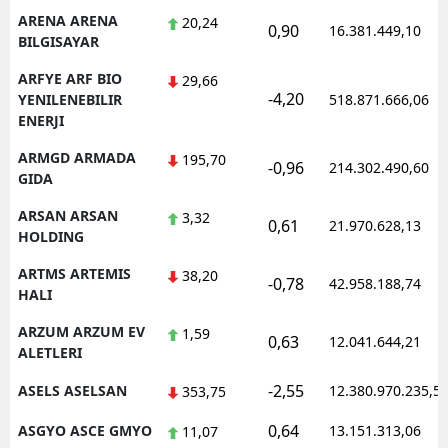
ARENA ARENA
20,24
0,90
16.381.449,10
BILGISAYAR
ARFYE ARF BIO
29,66
-4,20
YENILENEBILIR
518.871.666,06
ENERJI
ARMGD ARMADA
195,70
-0,96
214.302.490,60
GIDA
ARSAN ARSAN
3,32
0,61
21.970.628,13
HOLDING
ARTMS ARTEMIS
38,20
-0,78
42.958.188,74
HALI
ARZUM ARZUM EV
1,59
0,63
12.041.644,21
ALETLERI
-2,55
ASELS ASELSAN
12.380.970.235,5
353,75
0,64
ASGYO ASCE GMYO
13.151.313,06
11,07