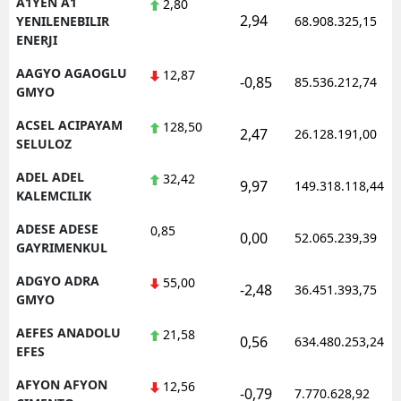
A1YEN A1
2,80
2,94
YENILENEBILIR
68.908.325,15
ENERJI
AAGYO AGAOGLU
12,87
-0,85
85.536.212,74
GMYO
ACSEL ACIPAYAM
128,50
2,47
26.128.191,00
SELULOZ
ADEL ADEL
32,42
9,97
149.318.118,44
KALEMCILIK
ADESE ADESE
0,85
0,00
52.065.239,39
GAYRIMENKUL
ADGYO ADRA
55,00
-2,48
36.451.393,75
GMYO
AEFES ANADOLU
21,58
0,56
634.480.253,24
EFES
AFYON AFYON
12,56
-0,79
7.770.628,92