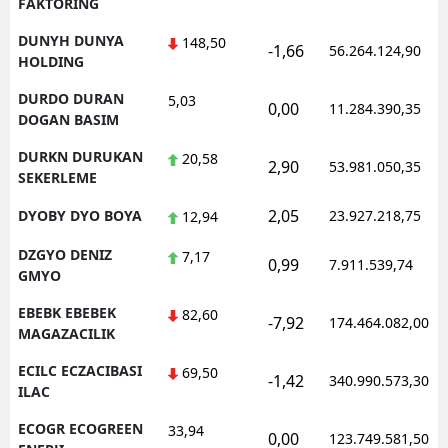
FAKTORING
DUNYH DUNYA
148,50
-1,66
56.264.124,90
HOLDING
DURDO DURAN
5,03
0,00
11.284.390,35
DOGAN BASIM
DURKN DURUKAN
20,58
2,90
53.981.050,35
SEKERLEME
2,05
DYOBY DYO BOYA
23.927.218,75
12,94
DZGYO DENIZ
7,17
0,99
7.911.539,74
GMYO
EBEBK EBEBEK
82,60
-7,92
174.464.082,00
MAGAZACILIK
ECILC ECZACIBASI
69,50
-1,42
340.990.573,30
ILAC
ECOGR ECOGREEN
33,94
0,00
123.749.581,50