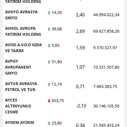
YATIRIM HOLDING
AVGYO AVRASYA
14,50
2,40
44.994.022,34
GMYO
AVHOL AVRUPA
39,68
2,69
69.627.858,26
YATIRIM HOLDING
AVOD A.V.O.D GIDA
3,83
1,59
9.570.527,97
VE TARIM
AVPGY
51,80
1,07
AVRUPAKENT
10.331.507,80
GMYO
AVTUR AVRASYA
12,74
0,71
7.463.383,75
PETROL VE TUR.
AYCES
453,75
-2,10
ALTINYUNUS
30.146.105,50
CESME
AYDEM AYDEM
23,80
0,34
21.045.453,24