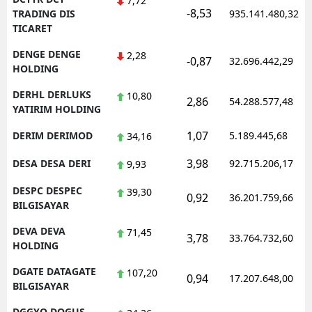
7,72
-8,53
TRADING DIS
935.141.480,32
TICARET
DENGE DENGE
2,28
-0,87
32.696.442,29
HOLDING
DERHL DERLUKS
10,80
2,86
54.288.577,48
YATIRIM HOLDING
1,07
DERIM DERIMOD
5.189.445,68
34,16
3,98
DESA DESA DERI
92.715.206,17
9,93
DESPC DESPEC
39,30
0,92
36.201.759,66
BILGISAYAR
DEVA DEVA
71,45
3,78
33.764.732,60
HOLDING
DGATE DATAGATE
107,20
0,94
17.207.648,00
BILGISAYAR
DGGYO DOGUS