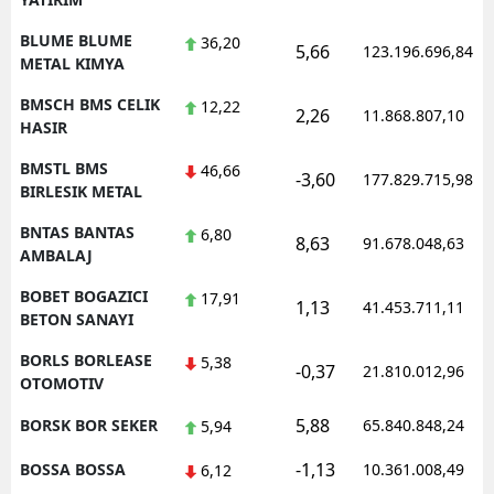
BLUME BLUME
36,20
5,66
123.196.696,84
METAL KIMYA
BMSCH BMS CELIK
12,22
2,26
11.868.807,10
HASIR
BMSTL BMS
46,66
-3,60
177.829.715,98
BIRLESIK METAL
BNTAS BANTAS
6,80
8,63
91.678.048,63
AMBALAJ
BOBET BOGAZICI
17,91
1,13
41.453.711,11
BETON SANAYI
BORLS BORLEASE
5,38
-0,37
21.810.012,96
OTOMOTIV
5,88
BORSK BOR SEKER
65.840.848,24
5,94
-1,13
BOSSA BOSSA
10.361.008,49
6,12