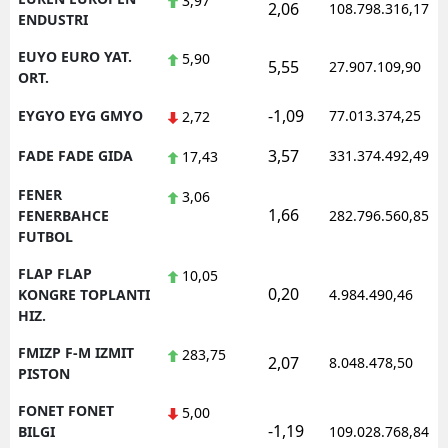
3,97
2,06
108.798.316,17
ENDUSTRI
EUYO EURO YAT.
5,90
5,55
27.907.109,90
ORT.
-1,09
EYGYO EYG GMYO
77.013.374,25
2,72
3,57
FADE FADE GIDA
331.374.492,49
17,43
FENER
3,06
1,66
FENERBAHCE
282.796.560,85
FUTBOL
FLAP FLAP
10,05
0,20
KONGRE TOPLANTI
4.984.490,46
HIZ.
FMIZP F-M IZMIT
283,75
2,07
8.048.478,50
PISTON
FONET FONET
5,00
-1,19
BILGI
109.028.768,84