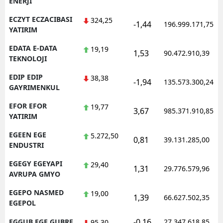
ENERJI
ECZYT ECZACIBASI
324,25
-1,44
196.999.171,75
YATIRIM
EDATA E-DATA
19,19
1,53
90.472.910,39
TEKNOLOJI
EDIP EDIP
38,38
-1,94
135.573.300,24
GAYRIMENKUL
EFOR EFOR
19,77
3,67
985.371.910,85
YATIRIM
EGEEN EGE
5.272,50
0,81
39.131.285,00
ENDUSTRI
EGEGY EGEYAPI
29,40
1,31
29.776.579,96
AVRUPA GMYO
EGEPO NASMED
19,00
1,39
66.627.502,35
EGEPOL
-0,16
EGGUB EGE GUBRE
27.347.618,85
95,30