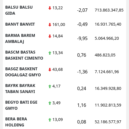
BALSU BALSU
13,22
-2,07
713.863.347,85
GIDA
-0,49
BANVT BANVIT
16.931.765,40
161,00
BARMA BAREM
14,84
-9,95
5.064.966,20
AMBALAJ
BASCM BASTAS
13,34
0,76
486.823,05
BASKENT CIMENTO
BASGZ BASKENT
43,68
-1,36
7.124.661,96
DOGALGAZ GMYO
BAYRK BAYRAK
4,17
0,24
16.349.928,80
TABAN SANAYI
BEGYO BATI EGE
3,49
1,16
11.902.813,59
GMYO
BERA BERA
13,09
0,08
52.186.577,97
HOLDING