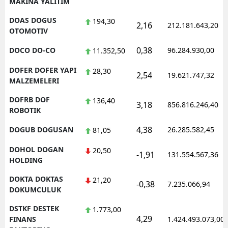
MAKINA YALITIM
DOAS DOGUS
194,30
2,16
212.181.643,20
OTOMOTIV
0,38
DOCO DO-CO
96.284.930,00
11.352,50
DOFER DOFER YAPI
28,30
2,54
19.621.747,32
MALZEMELERI
DOFRB DOF
136,40
3,18
856.816.246,40
ROBOTIK
4,38
DOGUB DOGUSAN
26.285.582,45
81,05
DOHOL DOGAN
20,50
-1,91
131.554.567,36
HOLDING
DOKTA DOKTAS
21,20
-0,38
7.235.066,94
DOKUMCULUK
DSTKF DESTEK
1.773,00
4,29
FINANS
1.424.493.073,00