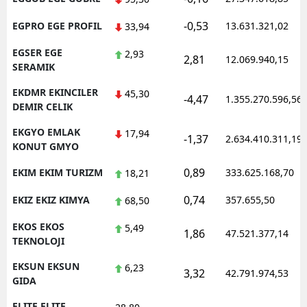
-0,53
EGPRO EGE PROFIL
13.631.321,02
33,94
EGSER EGE
2,93
2,81
12.069.940,15
SERAMIK
EKDMR EKINCILER
45,30
-4,47
1.355.270.596,56
DEMIR CELIK
EKGYO EMLAK
17,94
-1,37
2.634.410.311,19
KONUT GMYO
0,89
EKIM EKIM TURIZM
333.625.168,70
18,21
0,74
EKIZ EKIZ KIMYA
357.655,50
68,50
EKOS EKOS
5,49
1,86
47.521.377,14
TEKNOLOJI
EKSUN EKSUN
6,23
3,32
42.791.974,53
GIDA
ELITE ELITE