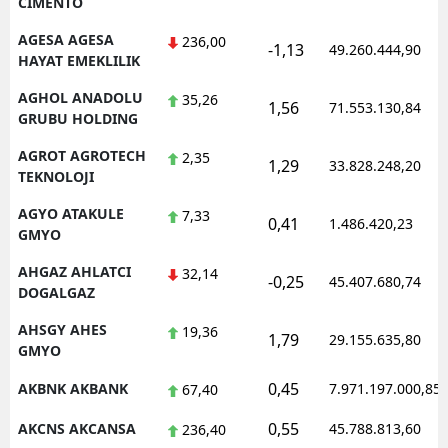
CIMENTO
AGESA AGESA
236,00
-1,13
49.260.444,90
HAYAT EMEKLILIK
AGHOL ANADOLU
35,26
1,56
71.553.130,84
GRUBU HOLDING
AGROT AGROTECH
2,35
1,29
33.828.248,20
TEKNOLOJI
AGYO ATAKULE
7,33
0,41
1.486.420,23
GMYO
AHGAZ AHLATCI
32,14
-0,25
45.407.680,74
DOGALGAZ
AHSGY AHES
19,36
1,79
29.155.635,80
GMYO
0,45
AKBNK AKBANK
7.971.197.000,85
67,40
0,55
AKCNS AKCANSA
45.788.813,60
236,40