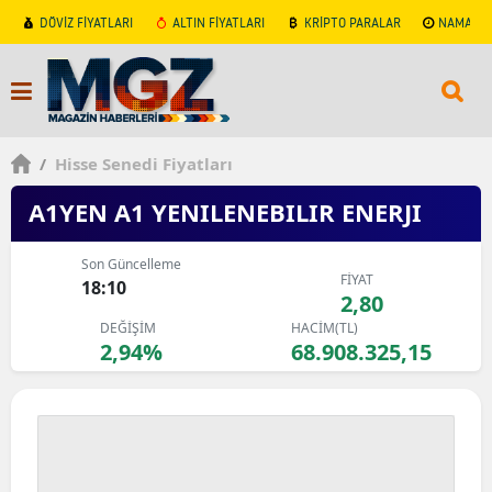
DÖVİZ FİYATLARI
ALTIN FİYATLARI
KRİPTO PARALAR
NAMAZ V
/
Hisse Senedi Fiyatları
A1YEN A1 YENILENEBILIR ENERJI
Son Güncelleme
FİYAT
18:10
2,80
DEĞİŞİM
HACİM(TL)
2,94%
68.908.325,15