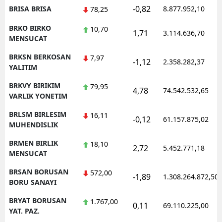
-0,82
BRISA BRISA
8.877.952,10
78,25
BRKO BIRKO
10,70
1,71
3.114.636,70
MENSUCAT
BRKSN BERKOSAN
7,97
-1,12
2.358.282,37
YALITIM
BRKVY BIRIKIM
79,95
4,78
74.542.532,65
VARLIK YONETIM
BRLSM BIRLESIM
16,11
-0,12
61.157.875,02
MUHENDISLIK
BRMEN BIRLIK
18,10
2,72
5.452.771,18
MENSUCAT
BRSAN BORUSAN
572,00
-1,89
1.308.264.872,50
BORU SANAYI
BRYAT BORUSAN
1.767,00
0,11
69.110.225,00
YAT. PAZ.