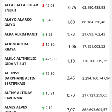
ALFAS ALFA SOLAR
42,08
-0,75
63.190.488,98
ENERJI
ALGYO ALARKO
3,40
1,80
68.184.250,48
GMYO
1,73
ALKA ALKIM KAGIT
21.693.762,43
8,23
ALKIM ALKIM
15,80
-1,06
17.151.003,52
KIMYA
ALKLC ALTINKILIC
425,00
1,19
720.200.219,25
GIDA VE SUT
ALTINS1
72,80
2,45
DARPHANE ALTIN
2.294.160.747,94
SERTIFIKASI
ALTNY ALTINAY
15,91
0,70
217.121.259,65
SAVUNMA
ALVES ALVES
2,12
7,07
862.693.604,57