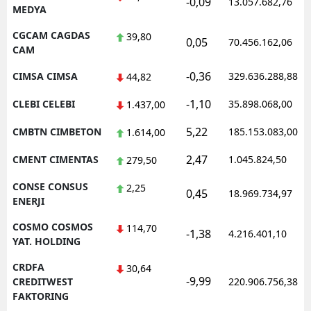
-0,09
13.057.682,76
MEDYA
CGCAM CAGDAS
39,80
0,05
70.456.162,06
CAM
-0,36
CIMSA CIMSA
329.636.288,88
44,82
-1,10
CLEBI CELEBI
35.898.068,00
1.437,00
5,22
CMBTN CIMBETON
185.153.083,00
1.614,00
2,47
CMENT CIMENTAS
1.045.824,50
279,50
CONSE CONSUS
2,25
0,45
18.969.734,97
ENERJI
COSMO COSMOS
114,70
-1,38
4.216.401,10
YAT. HOLDING
CRDFA
30,64
-9,99
CREDITWEST
220.906.756,38
FAKTORING