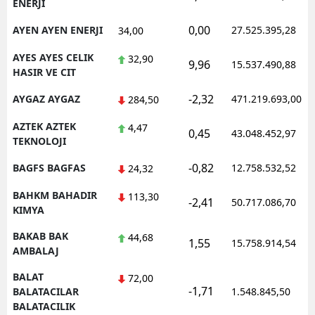
ENERJI
0,00
AYEN AYEN ENERJI
27.525.395,28
34,00
AYES AYES CELIK
32,90
9,96
15.537.490,88
HASIR VE CIT
-2,32
AYGAZ AYGAZ
471.219.693,00
284,50
AZTEK AZTEK
4,47
0,45
43.048.452,97
TEKNOLOJI
-0,82
BAGFS BAGFAS
12.758.532,52
24,32
BAHKM BAHADIR
113,30
-2,41
50.717.086,70
KIMYA
BAKAB BAK
44,68
1,55
15.758.914,54
AMBALAJ
BALAT
72,00
-1,71
BALATACILAR
1.548.845,50
BALATACILIK