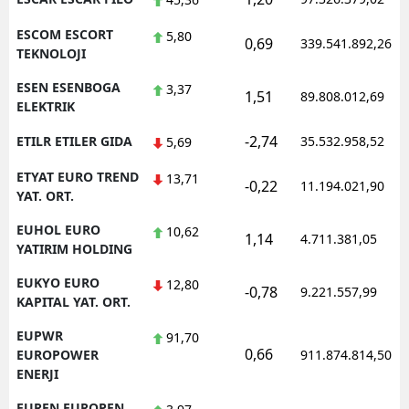
ESCOM ESCORT
5,80
0,69
339.541.892,26
TEKNOLOJI
ESEN ESENBOGA
3,37
1,51
89.808.012,69
ELEKTRIK
-2,74
ETILR ETILER GIDA
35.532.958,52
5,69
ETYAT EURO TREND
13,71
-0,22
11.194.021,90
YAT. ORT.
EUHOL EURO
10,62
1,14
4.711.381,05
YATIRIM HOLDING
EUKYO EURO
12,80
-0,78
9.221.557,99
KAPITAL YAT. ORT.
EUPWR
91,70
0,66
EUROPOWER
911.874.814,50
ENERJI
EUREN EUROPEN