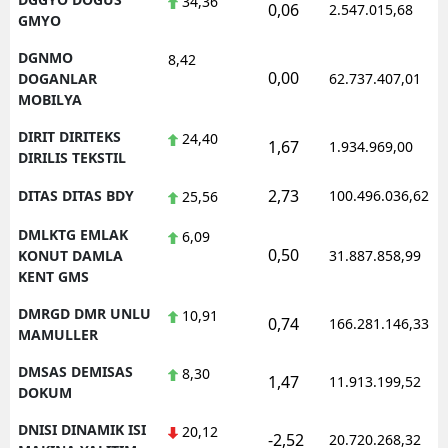
34,36
0,06
2.547.015,68
GMYO
DGNMO
8,42
0,00
DOGANLAR
62.737.407,01
MOBILYA
DIRIT DIRITEKS
24,40
1,67
1.934.969,00
DIRILIS TEKSTIL
2,73
DITAS DITAS BDY
100.496.036,62
25,56
DMLKTG EMLAK
6,09
0,50
KONUT DAMLA
31.887.858,99
KENT GMS
DMRGD DMR UNLU
10,91
0,74
166.281.146,33
MAMULLER
DMSAS DEMISAS
8,30
1,47
11.913.199,52
DOKUM
DNISI DINAMIK ISI
20,12
-2,52
20.720.268,32