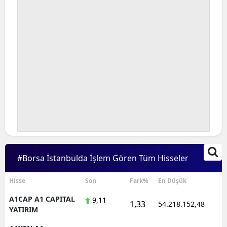
#Borsa İstanbulda İşlem Gören Tüm Hisseler
Hisse
Son
Fark%
En Düşük
A1CAP A1 CAPITAL
9,11
1,33
54.218.152,48
YATIRIM