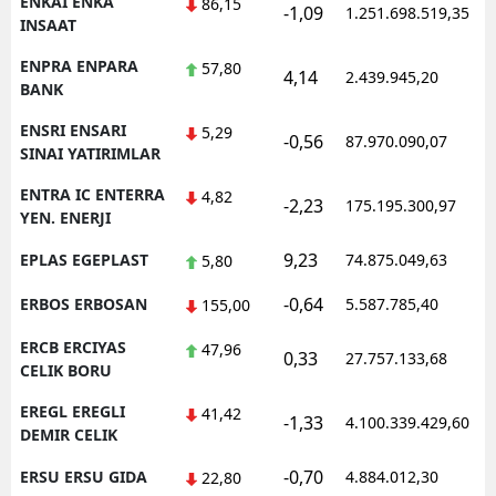
ENKAI ENKA
86,15
-1,09
1.251.698.519,35
INSAAT
ENPRA ENPARA
57,80
4,14
2.439.945,20
BANK
ENSRI ENSARI
5,29
-0,56
87.970.090,07
SINAI YATIRIMLAR
ENTRA IC ENTERRA
4,82
-2,23
175.195.300,97
YEN. ENERJI
9,23
EPLAS EGEPLAST
74.875.049,63
5,80
-0,64
ERBOS ERBOSAN
5.587.785,40
155,00
ERCB ERCIYAS
47,96
0,33
27.757.133,68
CELIK BORU
EREGL EREGLI
41,42
-1,33
4.100.339.429,60
DEMIR CELIK
-0,70
ERSU ERSU GIDA
4.884.012,30
22,80