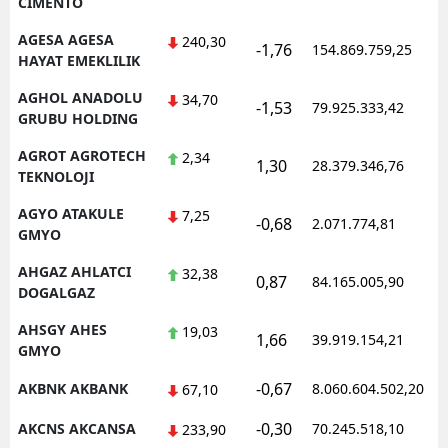
CIMENTO
AGESA AGESA
240,30
-1,76
154.869.759,25
HAYAT EMEKLILIK
AGHOL ANADOLU
34,70
-1,53
79.925.333,42
GRUBU HOLDING
AGROT AGROTECH
2,34
1,30
28.379.346,76
TEKNOLOJI
AGYO ATAKULE
7,25
-0,68
2.071.774,81
GMYO
AHGAZ AHLATCI
32,38
0,87
84.165.005,90
DOGALGAZ
AHSGY AHES
19,03
1,66
39.919.154,21
GMYO
-0,67
AKBNK AKBANK
8.060.604.502,20
67,10
-0,30
AKCNS AKCANSA
70.245.518,10
233,90