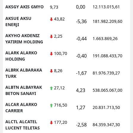
0,00
AKSGY AKIS GMYO
12.113.015,61
9,73
AKSUE AKSU
43,82
-5,36
181.982.209,60
ENERJI
AKYHO AKDENIZ
2,25
-0,44
1.663.869,26
YATIRIM HOLDING
ALARK ALARKO
100,70
-0,40
191.088.433,70
HOLDING
ALBRK ALBARAKA
8,26
-1,67
81.976.739,27
TURK
ALBTN ALBAYRAK
27,12
4,23
538.065.067,00
BETON SANAYI
ALCAR ALARKO
716,50
1,27
20.831.713,50
CARRIER
ALCTL ALCATEL
177,20
-2,58
84.359.347,30
LUCENT TELETAS