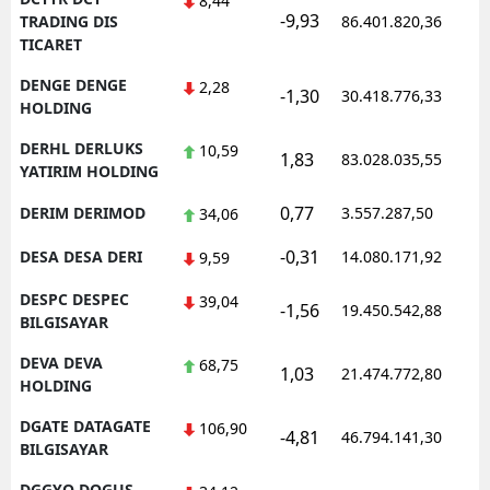
8,44
-9,93
TRADING DIS
86.401.820,36
TICARET
DENGE DENGE
2,28
-1,30
30.418.776,33
HOLDING
DERHL DERLUKS
10,59
1,83
83.028.035,55
YATIRIM HOLDING
0,77
DERIM DERIMOD
3.557.287,50
34,06
-0,31
DESA DESA DERI
14.080.171,92
9,59
DESPC DESPEC
39,04
-1,56
19.450.542,88
BILGISAYAR
DEVA DEVA
68,75
1,03
21.474.772,80
HOLDING
DGATE DATAGATE
106,90
-4,81
46.794.141,30
BILGISAYAR
DGGYO DOGUS