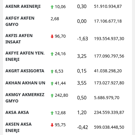
0,30
AKENR AKENERJI
51.910.934,87
10,06
AKFGY AKFEN
2,68
0,00
17.106.677,18
GMYO
AKFIS AKFEN
96,70
-1,63
193.554.937,30
INSAAT
AKFYE AKFEN YEN.
24,16
3,25
177.090.797,56
ENERJI
0,15
AKGRT AKSIGORTA
41.038.298,20
6,53
3,55
AKHAN AKHAN UN
173.027.927,80
41,44
AKMGY AKMERKEZ
242,80
0,50
5.686.979,70
GMYO
1,20
AKSA AKSA
234.559.339,87
12,68
AKSEN AKSA
95,75
-0,42
599.038.448,50
ENERJI