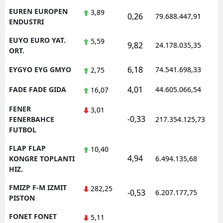
EUREN EUROPEN
3,89
0,26
79.688.447,91
ENDUSTRI
EUYO EURO YAT.
5,59
9,82
24.178.035,35
ORT.
6,18
EYGYO EYG GMYO
74.541.698,33
2,75
4,01
FADE FADE GIDA
44.605.066,54
16,07
FENER
3,01
-0,33
FENERBAHCE
217.354.125,73
FUTBOL
FLAP FLAP
10,40
4,94
KONGRE TOPLANTI
6.494.135,68
HIZ.
FMIZP F-M IZMIT
282,25
-0,53
6.207.177,75
PISTON
FONET FONET
5,11