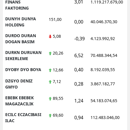
3,01
FINANS
1.119.217.679,00
FAKTORING
DUNYH DUNYA
151,00
0,00
40.046.370,30
HOLDING
DURDO DURAN
5,08
-0,39
4.123.992,92
DOGAN BASIM
DURKN DURUKAN
20,26
6,52
70.488.344,54
SEKERLEME
0,40
DYOBY DYO BOYA
8.192.039,55
12,66
DZGYO DENIZ
7,12
0,28
3.867.182,77
GMYO
EBEBK EBEBEK
89,55
1,24
54.183.074,65
MAGAZACILIK
ECILC ECZACIBASI
69,60
0,94
112.483.046,00
ILAC