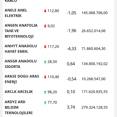
KABLO
ANELE ANEL
112,80
-1,05
145.068.706,00
ELEKTRIK
ANGEN ANATOLIA
9,02
-1,96
TANI VE
26.652.014,06
BIYOTEKNOLOJI
ANHYT ANADOLU
117,20
-4,33
71.860.604,30
HAYAT EMEK.
ANSGR ANADOLU
28,50
0,64
134.800.192,02
SIGORTA
ARASE DOGU ARAS
110,40
-0,54
10.268.547,00
ENERJI
0,10
ARCLK ARCELIK
171.620.835,55
98,20
ARDYZ ARD
77,70
3,74
BILISIM
279.324.128,55
TEKNOLOJILERI