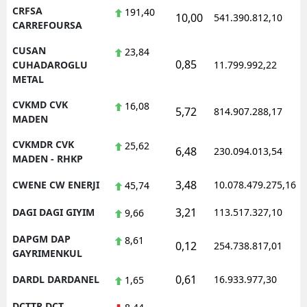
CRFSA
191,40
10,00
541.390.812,10
CARREFOURSA
CUSAN
23,84
0,85
CUHADAROGLU
11.799.992,22
METAL
CVKMD CVK
16,08
5,72
814.907.288,17
MADEN
CVKMDR CVK
25,62
6,48
230.094.013,54
MADEN - RHKP
3,48
CWENE CW ENERJI
10.078.479.275,16
45,74
3,21
DAGI DAGI GIYIM
113.517.327,10
9,66
DAPGM DAP
8,61
0,12
254.738.817,01
GAYRIMENKUL
0,61
DARDL DARDANEL
16.933.977,30
1,65
DCTTR DCT