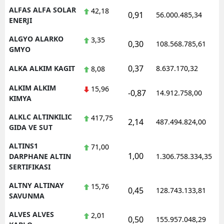
ALFAS ALFA SOLAR
42,18
0,91
56.000.485,34
ENERJI
ALGYO ALARKO
3,35
0,30
108.568.785,61
GMYO
0,37
ALKA ALKIM KAGIT
8.637.170,32
8,08
ALKIM ALKIM
15,96
-0,87
14.912.758,00
KIMYA
ALKLC ALTINKILIC
417,75
2,14
487.494.824,00
GIDA VE SUT
ALTINS1
71,00
1,00
DARPHANE ALTIN
1.306.758.334,35
SERTIFIKASI
ALTNY ALTINAY
15,76
0,45
128.743.133,81
SAVUNMA
ALVES ALVES
2,01
0,50
155.957.048,29