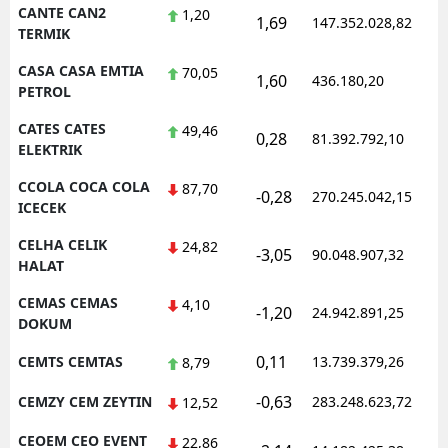
CANTE CAN2
1,20
1,69
147.352.028,82
TERMIK
CASA CASA EMTIA
70,05
1,60
436.180,20
PETROL
CATES CATES
49,46
0,28
81.392.792,10
ELEKTRIK
CCOLA COCA COLA
87,70
-0,28
270.245.042,15
ICECEK
CELHA CELIK
24,82
-3,05
90.048.907,32
HALAT
CEMAS CEMAS
4,10
-1,20
24.942.891,25
DOKUM
0,11
CEMTS CEMTAS
13.739.379,26
8,79
-0,63
CEMZY CEM ZEYTIN
283.248.623,72
12,52
CEOEM CEO EVENT
22,86