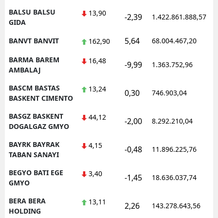
BALSU BALSU
13,90
-2,39
1.422.861.888,57
GIDA
5,64
BANVT BANVIT
68.004.467,20
162,90
BARMA BAREM
16,48
-9,99
1.363.752,96
AMBALAJ
BASCM BASTAS
13,24
0,30
746.903,04
BASKENT CIMENTO
BASGZ BASKENT
44,12
-2,00
8.292.210,04
DOGALGAZ GMYO
BAYRK BAYRAK
4,15
-0,48
11.896.225,76
TABAN SANAYI
BEGYO BATI EGE
3,40
-1,45
18.636.037,74
GMYO
BERA BERA
13,11
2,26
143.278.643,56
HOLDING