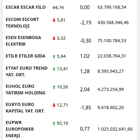
0,00
ESCAR ESCAR FILO
63.799.168,54
44,74
ESCOM ESCORT
5,81
-2,19
430.568.346,46
TEKNOLOJI
ESEN ESENBOGA
3,32
-0,30
75.100.784,53
ELEKTRIK
1,02
ETILR ETILER GIDA
22.038.764,31
5,94
ETYAT EURO TREND
13,41
1,28
8.595.943,27
YAT. ORT.
EUHOL EURO
10,50
2,04
4.273.254,99
YATIRIM HOLDING
EUKYO EURO
12,71
-1,85
9.618.602,20
KAPITAL YAT. ORT.
EUPWR
92,10
0,77
EUROPOWER
1.025.032.641,60
ENERJI