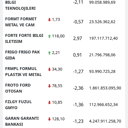
-2,11
BILGI
99.058.989,69
TEKNOLOJILERI
FORMT FORMET
1,73
-0,57
23.526.362,62
METAL VE CAM
FORTE FORTE BILGI
118,00
2,97
197.117.712,40
ILETISIM
FRIGO FRIGO PAK
2,21
0,91
21.796.798,06
GIDA
FRMPL FORMUL
34,30
-1,27
93.990.725,28
PLASTIK VE METAL
FROTO FORD
78,55
-2,36
1.861.853.095,90
OTOSAN
FZLGY FUZUL
10,85
-1,36
112.966.652,34
GMYO
GARAN GARANTI
128,10
-1,23
4.247.911.258,70
BANKASI