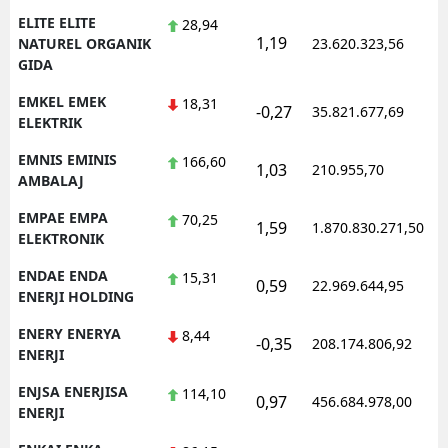
ELITE ELITE
28,94
1,19
NATUREL ORGANIK
23.620.323,56
GIDA
EMKEL EMEK
18,31
-0,27
35.821.677,69
ELEKTRIK
EMNIS EMINIS
166,60
1,03
210.955,70
AMBALAJ
EMPAE EMPA
70,25
1,59
1.870.830.271,50
ELEKTRONIK
ENDAE ENDA
15,31
0,59
22.969.644,95
ENERJI HOLDING
ENERY ENERYA
8,44
-0,35
208.174.806,92
ENERJI
ENJSA ENERJISA
114,10
0,97
456.684.978,00
ENERJI