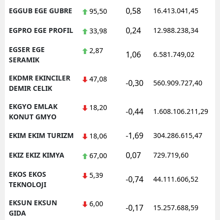
0,58
EGGUB EGE GUBRE
16.413.041,45
95,50
0,24
EGPRO EGE PROFIL
12.988.238,34
33,98
EGSER EGE
2,87
1,06
6.581.749,02
SERAMIK
EKDMR EKINCILER
47,08
-0,30
560.909.727,40
DEMIR CELIK
EKGYO EMLAK
18,20
-0,44
1.608.106.211,29
KONUT GMYO
-1,69
EKIM EKIM TURIZM
304.286.615,47
18,06
0,07
EKIZ EKIZ KIMYA
729.719,60
67,00
EKOS EKOS
5,39
-0,74
44.111.606,52
TEKNOLOJI
EKSUN EKSUN
6,00
-0,17
15.257.688,59
GIDA