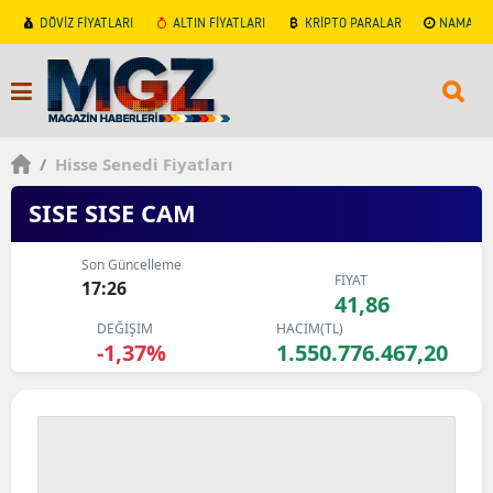
DÖVİZ FİYATLARI
ALTIN FİYATLARI
KRİPTO PARALAR
NAMAZ V
/
Hisse Senedi Fiyatları
SISE SISE CAM
Son Güncelleme
FİYAT
17:26
41,86
DEĞİŞİM
HACİM(TL)
-1,37%
1.550.776.467,20