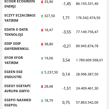
ECOGR ECOGREEN
33,90
-1,45
86.193.331,40
ENERJI
ECZYT ECZACIBASI
327,50
1,71
176.542.474,50
YATIRIM
EDATA E-DATA
18,47
-3,55
77.149.756,47
TEKNOLOJI
EDIP EDIP
38,80
-0,21
89.945.874,78
GAYRIMENKUL
EFOR EFOR
19,00
3,54
1.789.609.568,01
YATIRIM
EGEEN EGE
5.237,50
0,14
28.996.387,50
ENDUSTRI
EGEGY EGEYAPI
28,68
-1,51
24.409.461,30
AVRUPA GMYO
EGEPO NASMED
18,79
0,75
57.863.542,00
EGEPOL