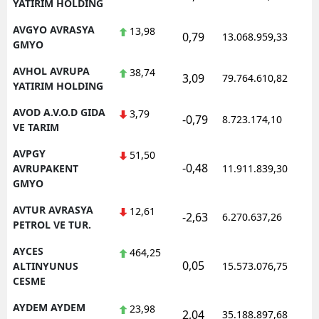
YATIRIM HOLDING
AVGYO AVRASYA
13,98
0,79
13.068.959,33
GMYO
AVHOL AVRUPA
38,74
3,09
79.764.610,82
YATIRIM HOLDING
AVOD A.V.O.D GIDA
3,79
-0,79
8.723.174,10
VE TARIM
AVPGY
51,50
-0,48
AVRUPAKENT
11.911.839,30
GMYO
AVTUR AVRASYA
12,61
-2,63
6.270.637,26
PETROL VE TUR.
AYCES
464,25
0,05
ALTINYUNUS
15.573.076,75
CESME
AYDEM AYDEM
23,98
2,04
35.188.897,68