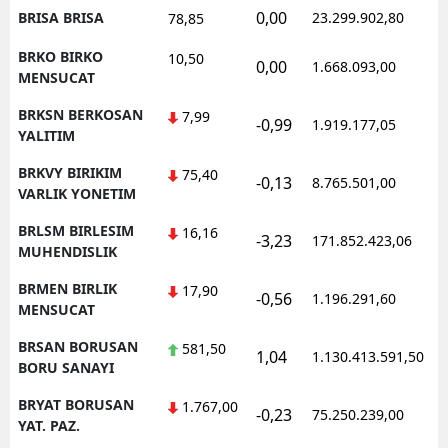
0,00
BRISA BRISA
23.299.902,80
78,85
BRKO BIRKO
10,50
0,00
1.668.093,00
MENSUCAT
BRKSN BERKOSAN
7,99
-0,99
1.919.177,05
YALITIM
BRKVY BIRIKIM
75,40
-0,13
8.765.501,00
VARLIK YONETIM
BRLSM BIRLESIM
16,16
-3,23
171.852.423,06
MUHENDISLIK
BRMEN BIRLIK
17,90
-0,56
1.196.291,60
MENSUCAT
BRSAN BORUSAN
581,50
1,04
1.130.413.591,50
BORU SANAYI
BRYAT BORUSAN
1.767,00
-0,23
75.250.239,00
YAT. PAZ.