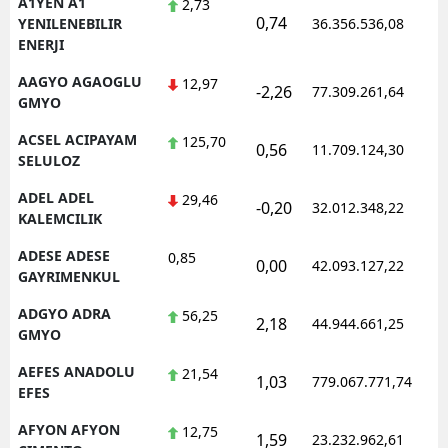
A1YEN A1
2,73
0,74
YENILENEBILIR
36.356.536,08
ENERJI
AAGYO AGAOGLU
12,97
-2,26
77.309.261,64
GMYO
ACSEL ACIPAYAM
125,70
0,56
11.709.124,30
SELULOZ
ADEL ADEL
29,46
-0,20
32.012.348,22
KALEMCILIK
ADESE ADESE
0,85
0,00
42.093.127,22
GAYRIMENKUL
ADGYO ADRA
56,25
2,18
44.944.661,25
GMYO
AEFES ANADOLU
21,54
1,03
779.067.771,74
EFES
AFYON AFYON
12,75
1,59
23.232.962,61