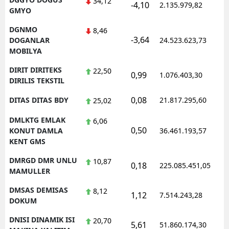
34,12
-4,10
2.135.979,82
GMYO
DGNMO
8,46
-3,64
DOGANLAR
24.523.623,73
MOBILYA
DIRIT DIRITEKS
22,50
0,99
1.076.403,30
DIRILIS TEKSTIL
0,08
DITAS DITAS BDY
21.817.295,60
25,02
DMLKTG EMLAK
6,06
0,50
KONUT DAMLA
36.461.193,57
KENT GMS
DMRGD DMR UNLU
10,87
0,18
225.085.451,05
MAMULLER
DMSAS DEMISAS
8,12
1,12
7.514.243,28
DOKUM
DNISI DINAMIK ISI
20,70
5,61
51.860.174,30