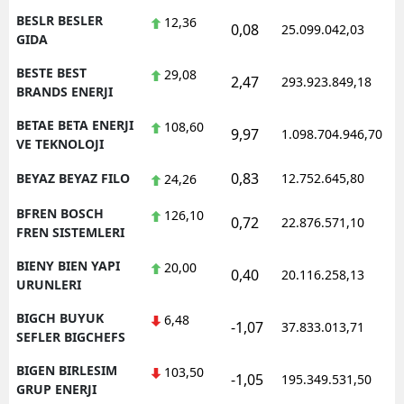
BESLR BESLER
12,36
0,08
25.099.042,03
GIDA
BESTE BEST
29,08
2,47
293.923.849,18
BRANDS ENERJI
BETAE BETA ENERJI
108,60
9,97
1.098.704.946,70
VE TEKNOLOJI
0,83
BEYAZ BEYAZ FILO
12.752.645,80
24,26
BFREN BOSCH
126,10
0,72
22.876.571,10
FREN SISTEMLERI
BIENY BIEN YAPI
20,00
0,40
20.116.258,13
URUNLERI
BIGCH BUYUK
6,48
-1,07
37.833.013,71
SEFLER BIGCHEFS
BIGEN BIRLESIM
103,50
-1,05
195.349.531,50
GRUP ENERJI