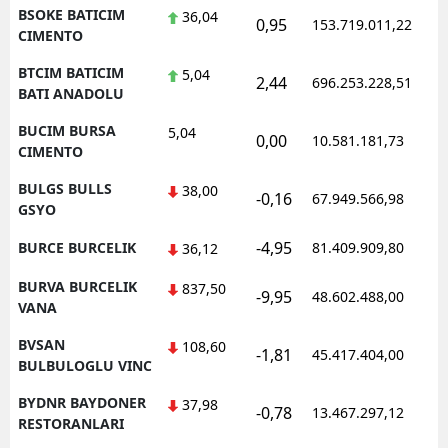
BSOKE BATICIM
36,04
0,95
153.719.011,22
CIMENTO
BTCIM BATICIM
5,04
2,44
696.253.228,51
BATI ANADOLU
BUCIM BURSA
5,04
0,00
10.581.181,73
CIMENTO
BULGS BULLS
38,00
-0,16
67.949.566,98
GSYO
-4,95
BURCE BURCELIK
81.409.909,80
36,12
BURVA BURCELIK
837,50
-9,95
48.602.488,00
VANA
BVSAN
108,60
-1,81
45.417.404,00
BULBULOGLU VINC
BYDNR BAYDONER
37,98
-0,78
13.467.297,12
RESTORANLARI