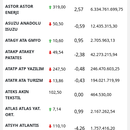
ASTOR ASTOR
319,00
2,57
6.334.761.699,75
ENERJI
ASUZU ANADOLU
50,50
-0,59
12.435.315,30
ISUZU
0,95
ATAGY ATA GMYO
2.705.963,13
10,60
ATAKP ATAKEY
49,54
-2,38
42.273.215,94
PATATES
-0,48
ATATP ATP YAZILIM
246.470.603,25
247,50
-0,43
ATATR ATA TURIZM
194.021.719,99
13,86
ATEKS AKIN
102,50
0,00
464.530,00
TEKSTIL
ATLAS ATLAS YAT.
7,14
0,99
2.167.262,54
ORT.
ATSYH ATLANTIS
110,10
-4,26
1.757.416,20