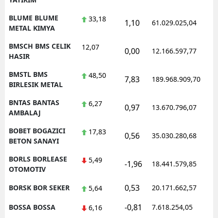
BLUME BLUME
33,18
1,10
61.029.025,04
METAL KIMYA
BMSCH BMS CELIK
12,07
0,00
12.166.597,77
HASIR
BMSTL BMS
48,50
7,83
189.968.909,70
BIRLESIK METAL
BNTAS BANTAS
6,27
0,97
13.670.796,07
AMBALAJ
BOBET BOGAZICI
17,83
0,56
35.030.280,68
BETON SANAYI
BORLS BORLEASE
5,49
-1,96
18.441.579,85
OTOMOTIV
0,53
BORSK BOR SEKER
20.171.662,57
5,64
-0,81
BOSSA BOSSA
7.618.254,05
6,16