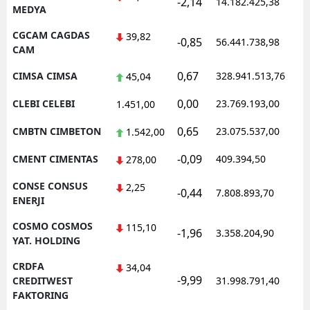
-2,14
14.182.425,38
MEDYA
CGCAM CAGDAS
39,82
-0,85
56.441.738,98
CAM
0,67
CIMSA CIMSA
328.941.513,76
45,04
0,00
CLEBI CELEBI
23.769.193,00
1.451,00
0,65
CMBTN CIMBETON
23.075.537,00
1.542,00
-0,09
CMENT CIMENTAS
409.394,50
278,00
CONSE CONSUS
2,25
-0,44
7.808.893,70
ENERJI
COSMO COSMOS
115,10
-1,96
3.358.204,90
YAT. HOLDING
CRDFA
34,04
-9,99
CREDITWEST
31.998.791,40
FAKTORING