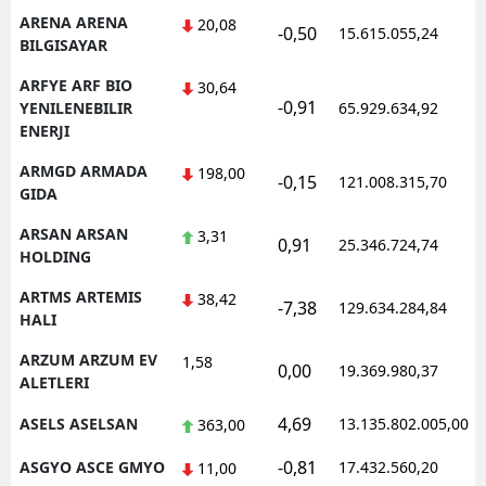
ARENA ARENA
20,08
-0,50
15.615.055,24
BILGISAYAR
ARFYE ARF BIO
30,64
-0,91
YENILENEBILIR
65.929.634,92
ENERJI
ARMGD ARMADA
198,00
-0,15
121.008.315,70
GIDA
ARSAN ARSAN
3,31
0,91
25.346.724,74
HOLDING
ARTMS ARTEMIS
38,42
-7,38
129.634.284,84
HALI
ARZUM ARZUM EV
1,58
0,00
19.369.980,37
ALETLERI
4,69
ASELS ASELSAN
13.135.802.005,00
363,00
-0,81
ASGYO ASCE GMYO
17.432.560,20
11,00