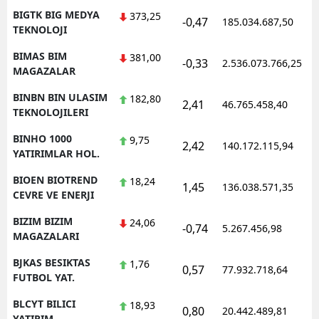
BIGTK BIG MEDYA
373,25
-0,47
185.034.687,50
TEKNOLOJI
BIMAS BIM
381,00
-0,33
2.536.073.766,25
MAGAZALAR
BINBN BIN ULASIM
182,80
2,41
46.765.458,40
TEKNOLOJILERI
BINHO 1000
9,75
2,42
140.172.115,94
YATIRIMLAR HOL.
BIOEN BIOTREND
18,24
1,45
136.038.571,35
CEVRE VE ENERJI
BIZIM BIZIM
24,06
-0,74
5.267.456,98
MAGAZALARI
BJKAS BESIKTAS
1,76
0,57
77.932.718,64
FUTBOL YAT.
BLCYT BILICI
18,93
0,80
20.442.489,81
YATIRIM