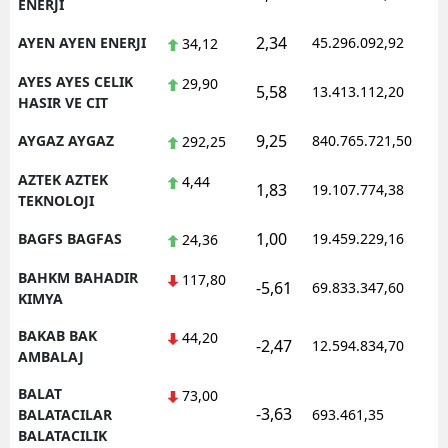
ENERJI
2,34
AYEN AYEN ENERJI
45.296.092,92
34,12
AYES AYES CELIK
29,90
5,58
13.413.112,20
HASIR VE CIT
9,25
AYGAZ AYGAZ
840.765.721,50
292,25
AZTEK AZTEK
4,44
1,83
19.107.774,38
TEKNOLOJI
1,00
BAGFS BAGFAS
19.459.229,16
24,36
BAHKM BAHADIR
117,80
-5,61
69.833.347,60
KIMYA
BAKAB BAK
44,20
-2,47
12.594.834,70
AMBALAJ
BALAT
73,00
-3,63
BALATACILAR
693.461,35
BALATACILIK