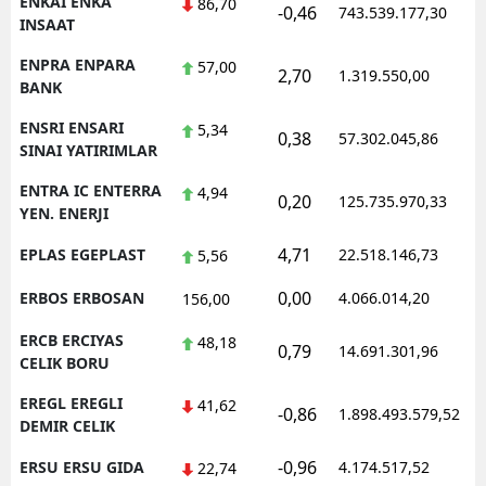
ENKAI ENKA
86,70
-0,46
743.539.177,30
1
INSAAT
ENPRA ENPARA
57,00
2,70
1.319.550,00
1
BANK
ENSRI ENSARI
5,34
0,38
57.302.045,86
1
SINAI YATIRIMLAR
ENTRA IC ENTERRA
4,94
0,20
125.735.970,33
1
YEN. ENERJI
4,71
EPLAS EGEPLAST
22.518.146,73
1
5,56
0,00
ERBOS ERBOSAN
4.066.014,20
1
156,00
ERCB ERCIYAS
48,18
0,79
14.691.301,96
1
CELIK BORU
EREGL EREGLI
41,62
-0,86
1.898.493.579,52
1
DEMIR CELIK
-0,96
ERSU ERSU GIDA
4.174.517,52
1
22,74