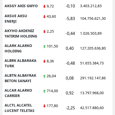
-0,10
AKSGY AKIS GMYO
3.403.212,83
1
9,72
AKSUE AKSU
43,60
-5,83
104.756.621,30
1
ENERJI
AKYHO AKDENIZ
2,25
-0,44
1.026.503,89
1
YATIRIM HOLDING
ALARK ALARKO
101,50
0,40
127.205.636,80
1
HOLDING
ALBRK ALBARAKA
8,36
-0,48
51.655.384,73
1
TURK
ALBTN ALBAYRAK
26,04
0,08
291.192.147,86
1
BETON SANAYI
ALCAR ALARKO
714,00
0,92
13.797.968,00
1
CARRIER
ALCTL ALCATEL
177,80
-2,25
42.517.880,60
1
LUCENT TELETAS