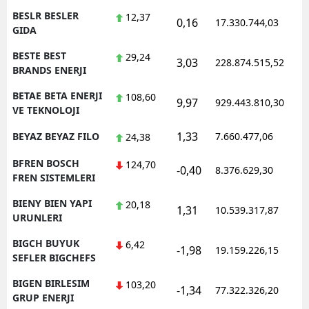
BESLR BESLER
12,37
0,16
17.330.744,03
1
GIDA
BESTE BEST
29,24
3,03
228.874.515,52
1
BRANDS ENERJI
BETAE BETA ENERJI
108,60
9,97
929.443.810,30
1
VE TEKNOLOJI
1,33
BEYAZ BEYAZ FILO
7.660.477,06
1
24,38
BFREN BOSCH
124,70
-0,40
8.376.629,30
1
FREN SISTEMLERI
BIENY BIEN YAPI
20,18
1,31
10.539.317,87
1
URUNLERI
BIGCH BUYUK
6,42
-1,98
19.159.226,15
1
SEFLER BIGCHEFS
BIGEN BIRLESIM
103,20
-1,34
77.322.326,20
1
GRUP ENERJI