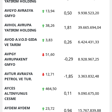
YATIRIM HOLDING
AVGYO AVRASYA
13,94
0,50
9.938.523,20
1
GMYO
AVHOL AVRUPA
38,26
1,81
39.665.694,04
1
YATIRIM HOLDING
AVOD A.V.O.D GIDA
3,83
0,26
6.424.431,33
1
VE TARIM
AVPGY
51,60
-0,29
1
AVRUPAKENT
8.928.967,25
GMYO
AVTUR AVRASYA
12,71
-1,85
3.363.832,48
1
PETROL VE TUR.
AYCES
464,50
0,11
1
ALTINYUNUS
9.090.675,00
CESME
AYDEM AYDEM
23,72
0,94
15.767.839,88
1