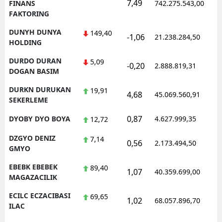
7,49
1
FINANS
742.275.543,00
FAKTORING
DUNYH DUNYA
149,40
-1,06
21.238.284,50
1
HOLDING
DURDO DURAN
5,09
-0,20
2.888.819,31
1
DOGAN BASIM
DURKN DURUKAN
19,91
4,68
45.069.560,91
1
SEKERLEME
0,87
DYOBY DYO BOYA
4.627.999,35
1
12,72
DZGYO DENIZ
7,14
0,56
2.173.494,50
1
GMYO
EBEBK EBEBEK
89,40
1,07
40.359.699,00
1
MAGAZACILIK
ECILC ECZACIBASI
69,65
1,02
68.057.896,70
1
ILAC