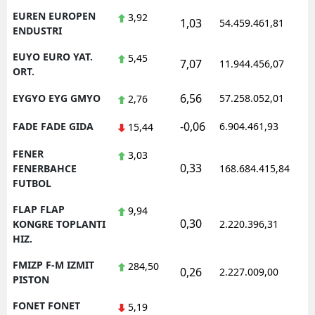
EUREN EUROPEN
3,92
1,03
54.459.461,81
1
ENDUSTRI
EUYO EURO YAT.
5,45
7,07
11.944.456,07
1
ORT.
6,56
EYGYO EYG GMYO
57.258.052,01
1
2,76
-0,06
FADE FADE GIDA
6.904.461,93
1
15,44
FENER
3,03
0,33
1
FENERBAHCE
168.684.415,84
FUTBOL
FLAP FLAP
9,94
0,30
1
KONGRE TOPLANTI
2.220.396,31
HIZ.
FMIZP F-M IZMIT
284,50
0,26
2.227.009,00
1
PISTON
FONET FONET
5,19