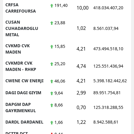
CRFSA
191,40
10,00
418.034.407,20
1
CARREFOURSA
CUSAN
23,88
1,02
1
CUHADAROGLU
8.561.037,94
METAL
CVKMD CVK
15,85
4,21
473.494.518,10
1
MADEN
CVKMDR CVK
25,20
4,74
125.551.436,94
1
MADEN - RHKP
4,21
CWENE CW ENERJI
5.398.182.442,62
1
46,06
2,99
DAGI DAGI GIYIM
89.951.754,81
1
9,64
DAPGM DAP
8,66
0,70
125.318.288,55
1
GAYRIMENKUL
1,22
DARDL DARDANEL
8.942.588,61
1
1,66
DCTTR DCT