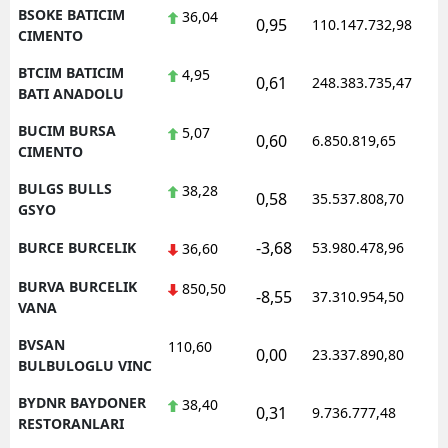
BSOKE BATICIM
36,04
0,95
110.147.732,98
1
CIMENTO
BTCIM BATICIM
4,95
0,61
248.383.735,47
1
BATI ANADOLU
BUCIM BURSA
5,07
0,60
6.850.819,65
1
CIMENTO
BULGS BULLS
38,28
0,58
35.537.808,70
1
GSYO
-3,68
BURCE BURCELIK
53.980.478,96
1
36,60
BURVA BURCELIK
850,50
-8,55
37.310.954,50
1
VANA
BVSAN
110,60
0,00
23.337.890,80
1
BULBULOGLU VINC
BYDNR BAYDONER
38,40
0,31
9.736.777,48
1
RESTORANLARI