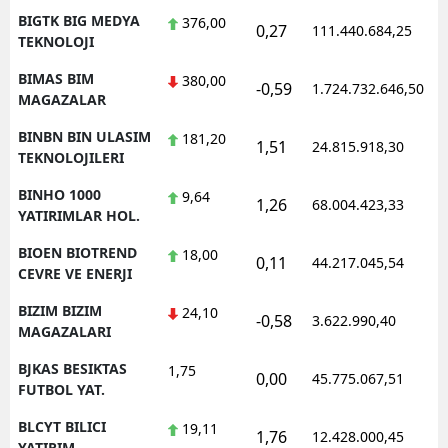
BIGTK BIG MEDYA
376,00
0,27
111.440.684,25
1
TEKNOLOJI
BIMAS BIM
380,00
-0,59
1.724.732.646,50
1
MAGAZALAR
BINBN BIN ULASIM
181,20
1,51
24.815.918,30
1
TEKNOLOJILERI
BINHO 1000
9,64
1,26
68.004.423,33
1
YATIRIMLAR HOL.
BIOEN BIOTREND
18,00
0,11
44.217.045,54
1
CEVRE VE ENERJI
BIZIM BIZIM
24,10
-0,58
3.622.990,40
1
MAGAZALARI
BJKAS BESIKTAS
1,75
0,00
45.775.067,51
1
FUTBOL YAT.
BLCYT BILICI
19,11
1,76
12.428.000,45
1
YATIRIM