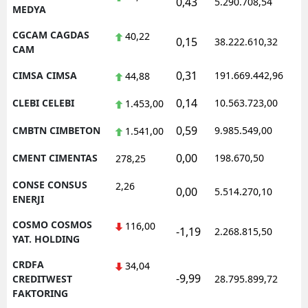
0,43
5.290.708,54
1
MEDYA
CGCAM CAGDAS
40,22
0,15
38.222.610,32
1
CAM
0,31
CIMSA CIMSA
191.669.442,96
1
44,88
0,14
CLEBI CELEBI
10.563.723,00
1
1.453,00
0,59
CMBTN CIMBETON
9.985.549,00
1
1.541,00
0,00
CMENT CIMENTAS
198.670,50
1
278,25
CONSE CONSUS
2,26
0,00
5.514.270,10
1
ENERJI
COSMO COSMOS
116,00
-1,19
2.268.815,50
1
YAT. HOLDING
CRDFA
34,04
-9,99
1
CREDITWEST
28.795.899,72
FAKTORING