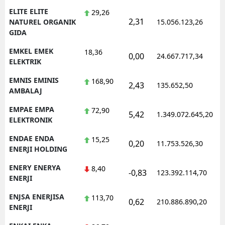
ELITE ELITE
29,26
2,31
1
NATUREL ORGANIK
15.056.123,26
GIDA
EMKEL EMEK
18,36
0,00
24.667.717,34
1
ELEKTRIK
EMNIS EMINIS
168,90
2,43
135.652,50
1
AMBALAJ
EMPAE EMPA
72,90
5,42
1.349.072.645,20
1
ELEKTRONIK
ENDAE ENDA
15,25
0,20
11.753.526,30
1
ENERJI HOLDING
ENERY ENERYA
8,40
-0,83
123.392.114,70
1
ENERJI
ENJSA ENERJISA
113,70
0,62
210.886.890,20
1
ENERJI