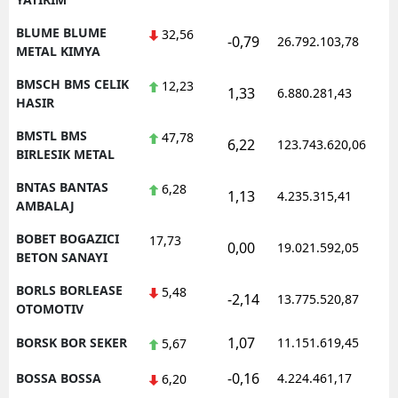
BLUME BLUME
32,56
-0,79
26.792.103,78
1
METAL KIMYA
BMSCH BMS CELIK
12,23
1,33
6.880.281,43
1
HASIR
BMSTL BMS
47,78
6,22
123.743.620,06
1
BIRLESIK METAL
BNTAS BANTAS
6,28
1,13
4.235.315,41
1
AMBALAJ
BOBET BOGAZICI
17,73
0,00
19.021.592,05
1
BETON SANAYI
BORLS BORLEASE
5,48
-2,14
13.775.520,87
1
OTOMOTIV
1,07
BORSK BOR SEKER
11.151.619,45
1
5,67
-0,16
BOSSA BOSSA
4.224.461,17
1
6,20