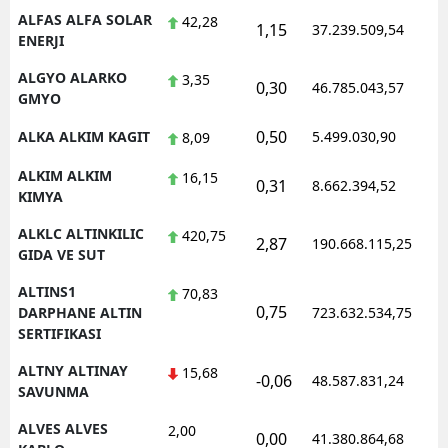
ALFAS ALFA SOLAR
42,28
1,15
37.239.509,54
1
ENERJI
ALGYO ALARKO
3,35
0,30
46.785.043,57
1
GMYO
0,50
ALKA ALKIM KAGIT
5.499.030,90
1
8,09
ALKIM ALKIM
16,15
0,31
8.662.394,52
1
KIMYA
ALKLC ALTINKILIC
420,75
2,87
190.668.115,25
1
GIDA VE SUT
ALTINS1
70,83
0,75
1
DARPHANE ALTIN
723.632.534,75
SERTIFIKASI
ALTNY ALTINAY
15,68
-0,06
48.587.831,24
1
SAVUNMA
ALVES ALVES
2,00
0,00
41.380.864,68
1