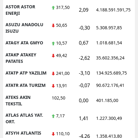
ASTOR ASTOR
317,50
2,09
4.188.591.591,75
1
ENERJI
ASUZU ANADOLU
50,65
-0,30
5.308.957,85
1
ISUZU
0,67
ATAGY ATA GMYO
1.018.681,54
1
10,57
ATAKP ATAKEY
49,42
-2,62
35.602.356,24
1
PATATES
-3,10
ATATP ATP YAZILIM
134.925.689,75
1
241,00
-0,07
ATATR ATA TURIZM
90.672.176,41
1
13,91
ATEKS AKIN
102,50
0,00
401.185,00
1
TEKSTIL
ATLAS ATLAS YAT.
7,17
1,41
1.227.300,49
1
ORT.
ATSYH ATLANTIS
110,10
-4,26
1.358.413,80
1