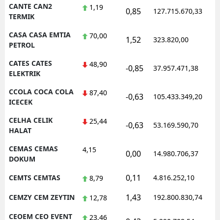
CANTE CAN2
1,19
0,85
127.715.670,33
1
TERMIK
CASA CASA EMTIA
70,00
1,52
323.820,00
1
PETROL
CATES CATES
48,90
-0,85
37.957.471,38
1
ELEKTRIK
CCOLA COCA COLA
87,40
-0,63
105.433.349,20
1
ICECEK
CELHA CELIK
25,44
-0,63
53.169.590,70
1
HALAT
CEMAS CEMAS
4,15
0,00
14.980.706,37
1
DOKUM
0,11
CEMTS CEMTAS
4.816.252,10
1
8,79
1,43
CEMZY CEM ZEYTIN
192.800.830,74
1
12,78
CEOEM CEO EVENT
23,46