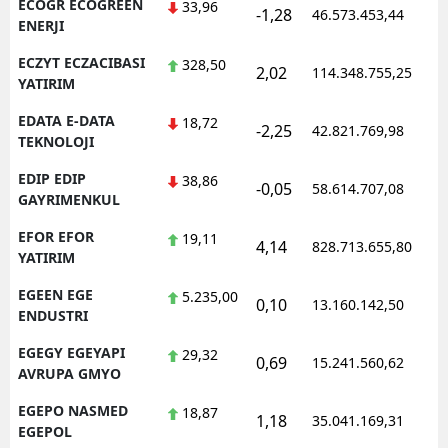
ECOGR ECOGREEN
33,96
-1,28
46.573.453,44
1
ENERJI
ECZYT ECZACIBASI
328,50
2,02
114.348.755,25
1
YATIRIM
EDATA E-DATA
18,72
-2,25
42.821.769,98
1
TEKNOLOJI
EDIP EDIP
38,86
-0,05
58.614.707,08
1
GAYRIMENKUL
EFOR EFOR
19,11
4,14
828.713.655,80
1
YATIRIM
EGEEN EGE
5.235,00
0,10
13.160.142,50
1
ENDUSTRI
EGEGY EGEYAPI
29,32
0,69
15.241.560,62
1
AVRUPA GMYO
EGEPO NASMED
18,87
1,18
35.041.169,31
1
EGEPOL