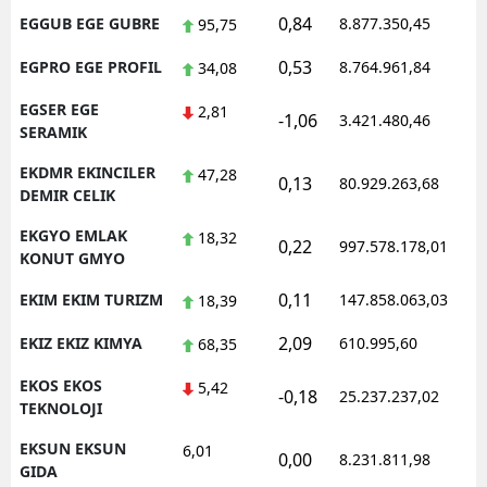
0,84
EGGUB EGE GUBRE
8.877.350,45
1
95,75
0,53
EGPRO EGE PROFIL
8.764.961,84
1
34,08
EGSER EGE
2,81
-1,06
3.421.480,46
1
SERAMIK
EKDMR EKINCILER
47,28
0,13
80.929.263,68
1
DEMIR CELIK
EKGYO EMLAK
18,32
0,22
997.578.178,01
1
KONUT GMYO
0,11
EKIM EKIM TURIZM
147.858.063,03
1
18,39
2,09
EKIZ EKIZ KIMYA
610.995,60
1
68,35
EKOS EKOS
5,42
-0,18
25.237.237,02
1
TEKNOLOJI
EKSUN EKSUN
6,01
0,00
8.231.811,98
1
GIDA