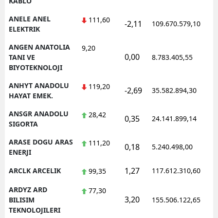
KABLO
ANELE ANEL
111,60
-2,11
109.670.579,10
1
ELEKTRIK
ANGEN ANATOLIA
9,20
0,00
1
TANI VE
8.783.405,55
BIYOTEKNOLOJI
ANHYT ANADOLU
119,20
-2,69
35.582.894,30
1
HAYAT EMEK.
ANSGR ANADOLU
28,42
0,35
24.141.899,14
1
SIGORTA
ARASE DOGU ARAS
111,20
0,18
5.240.498,00
1
ENERJI
1,27
ARCLK ARCELIK
117.612.310,60
1
99,35
ARDYZ ARD
77,30
3,20
1
BILISIM
155.506.122,65
TEKNOLOJILERI