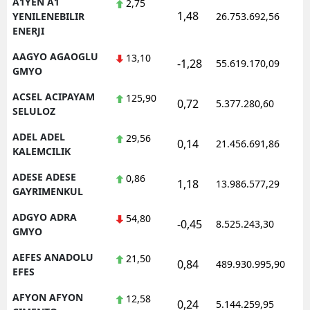
A1YEN A1
2,75
1,48
1
YENILENEBILIR
26.753.692,56
ENERJI
AAGYO AGAOGLU
13,10
-1,28
55.619.170,09
1
GMYO
ACSEL ACIPAYAM
125,90
0,72
5.377.280,60
1
SELULOZ
ADEL ADEL
29,56
0,14
21.456.691,86
1
KALEMCILIK
ADESE ADESE
0,86
1,18
13.986.577,29
1
GAYRIMENKUL
ADGYO ADRA
54,80
-0,45
8.525.243,30
1
GMYO
AEFES ANADOLU
21,50
0,84
489.930.995,90
1
EFES
AFYON AFYON
12,58
0,24
5.144.259,95
1