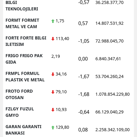
-0,57
1
BILGI
36.258.377,70
TEKNOLOJILERI
FORMT FORMET
1,75
0,57
14.807.531,92
1
METAL VE CAM
FORTE FORTE BILGI
113,40
-1,05
72.988.045,70
1
ILETISIM
FRIGO FRIGO PAK
2,19
0,00
6.840.347,61
1
GIDA
FRMPL FORMUL
34,16
-1,67
53.704.260,24
1
PLASTIK VE METAL
FROTO FORD
79,10
-1,68
1.078.854.229,80
1
OTOSAN
FZLGY FUZUL
10,93
-0,64
66.129.040,29
1
GMYO
GARAN GARANTI
129,80
0,08
2.258.342.109,00
1
BANKASI