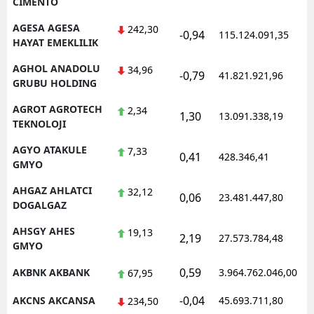
CIMENTO
AGESA AGESA
242,30
-0,94
115.124.091,35
1
HAYAT EMEKLILIK
AGHOL ANADOLU
34,96
-0,79
41.821.921,96
1
GRUBU HOLDING
AGROT AGROTECH
2,34
1,30
13.091.338,19
1
TEKNOLOJI
AGYO ATAKULE
7,33
0,41
428.346,41
1
GMYO
AHGAZ AHLATCI
32,12
0,06
23.481.447,80
1
DOGALGAZ
AHSGY AHES
19,13
2,19
27.573.784,48
1
GMYO
0,59
AKBNK AKBANK
3.964.762.046,00
1
67,95
-0,04
AKCNS AKCANSA
45.693.711,80
1
234,50