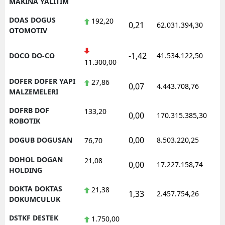
MAKINA YALITIM
DOAS DOGUS
192,20
0,21
62.031.394,30
1
OTOMOTIV
-1,42
DOCO DO-CO
41.534.122,50
1
11.300,00
DOFER DOFER YAPI
27,86
0,07
4.443.708,76
1
MALZEMELERI
DOFRB DOF
133,20
0,00
170.315.385,30
1
ROBOTIK
0,00
DOGUB DOGUSAN
8.503.220,25
1
76,70
DOHOL DOGAN
21,08
0,00
17.227.158,74
1
HOLDING
DOKTA DOKTAS
21,38
1,33
2.457.754,26
1
DOKUMCULUK
DSTKF DESTEK
1.750,00