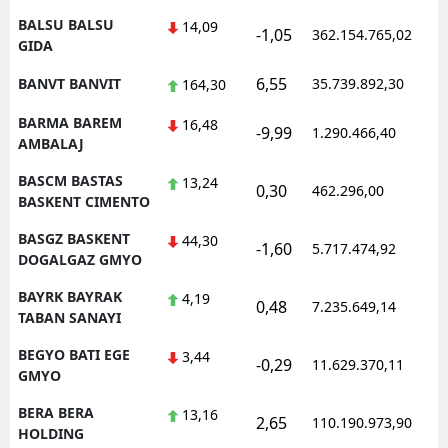
BALSU BALSU
14,09
-1,05
362.154.765,02
1
GIDA
6,55
BANVT BANVIT
35.739.892,30
1
164,30
BARMA BAREM
16,48
-9,99
1.290.466,40
1
AMBALAJ
BASCM BASTAS
13,24
0,30
462.296,00
1
BASKENT CIMENTO
BASGZ BASKENT
44,30
-1,60
5.717.474,92
1
DOGALGAZ GMYO
BAYRK BAYRAK
4,19
0,48
7.235.649,14
1
TABAN SANAYI
BEGYO BATI EGE
3,44
-0,29
11.629.370,11
1
GMYO
BERA BERA
13,16
2,65
110.190.973,90
1
HOLDING