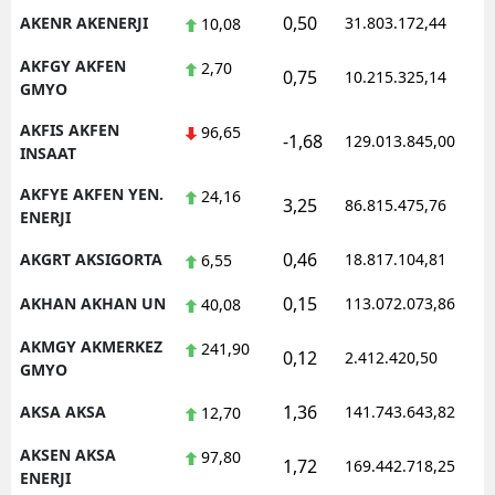
0,50
AKENR AKENERJI
31.803.172,44
1
10,08
AKFGY AKFEN
2,70
0,75
10.215.325,14
1
GMYO
AKFIS AKFEN
96,65
-1,68
129.013.845,00
1
INSAAT
AKFYE AKFEN YEN.
24,16
3,25
86.815.475,76
1
ENERJI
0,46
AKGRT AKSIGORTA
18.817.104,81
1
6,55
0,15
AKHAN AKHAN UN
113.072.073,86
1
40,08
AKMGY AKMERKEZ
241,90
0,12
2.412.420,50
1
GMYO
1,36
AKSA AKSA
141.743.643,82
1
12,70
AKSEN AKSA
97,80
1,72
169.442.718,25
1
ENERJI