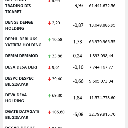
8,44
-9,93
1
TRADING DIS
61.441.672,56
TICARET
DENGE DENGE
2,29
-0,87
13.049.886,95
1
HOLDING
DERHL DERLUKS
10,58
1,73
66.970.966,55
1
YATIRIM HOLDING
0,24
DERIM DERIMOD
1.893.098,44
1
33,88
-0,10
DESA DESA DERI
7.744.167,77
1
9,61
DESPC DESPEC
39,40
-0,66
9.605.073,34
1
BILGISAYAR
DEVA DEVA
69,30
1,84
11.574.778,60
1
HOLDING
DGATE DATAGATE
106,60
-5,08
32.799.915,70
1
BILGISAYAR
DGGYO DOGUS