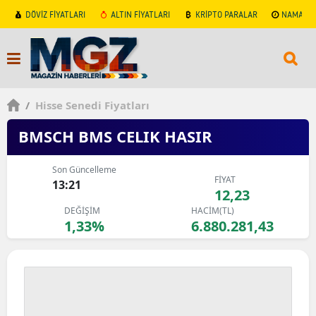
DÖVİZ FİYATLARI
ALTIN FİYATLARI
KRİPTO PARALAR
NAMAZ V
/
Hisse Senedi Fiyatları
BMSCH BMS CELIK HASIR
Son Güncelleme
FİYAT
13:21
12,23
DEĞİŞİM
HACİM(TL)
1,33%
6.880.281,43