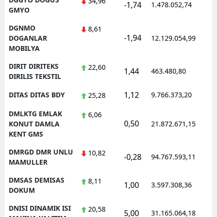
34,96
-1,74
1.478.052,74
1
GMYO
DGNMO
8,61
-1,94
1
DOGANLAR
12.129.054,99
MOBILYA
DIRIT DIRITEKS
22,60
1,44
463.480,80
1
DIRILIS TEKSTIL
1,12
DITAS DITAS BDY
9.766.373,20
1
25,28
DMLKTG EMLAK
6,06
0,50
1
KONUT DAMLA
21.872.671,15
KENT GMS
DMRGD DMR UNLU
10,82
-0,28
94.767.593,11
1
MAMULLER
DMSAS DEMISAS
8,11
1,00
3.597.308,36
1
DOKUM
DNISI DINAMIK ISI
20,58
5,00
31.165.064,18
1