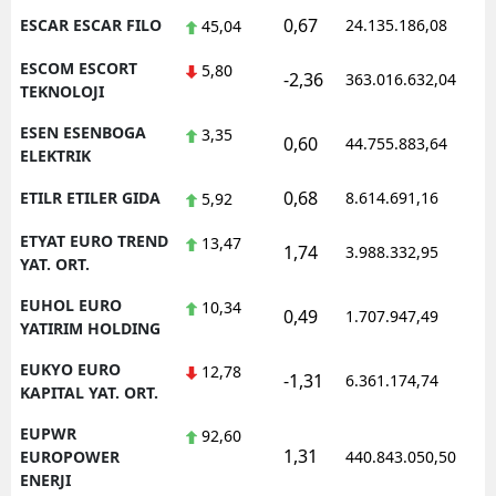
0,67
ESCAR ESCAR FILO
24.135.186,08
1
45,04
ESCOM ESCORT
5,80
-2,36
363.016.632,04
1
TEKNOLOJI
ESEN ESENBOGA
3,35
0,60
44.755.883,64
1
ELEKTRIK
0,68
ETILR ETILER GIDA
8.614.691,16
1
5,92
ETYAT EURO TREND
13,47
1,74
3.988.332,95
1
YAT. ORT.
EUHOL EURO
10,34
0,49
1.707.947,49
1
YATIRIM HOLDING
EUKYO EURO
12,78
-1,31
6.361.174,74
1
KAPITAL YAT. ORT.
EUPWR
92,60
1,31
1
EUROPOWER
440.843.050,50
ENERJI