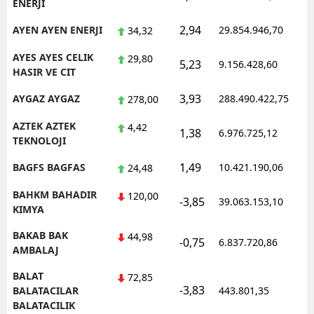
ENERJI
2,94
AYEN AYEN ENERJI
29.854.946,70
1
34,32
AYES AYES CELIK
29,80
5,23
9.156.428,60
1
HASIR VE CIT
3,93
AYGAZ AYGAZ
288.490.422,75
1
278,00
AZTEK AZTEK
4,42
1,38
6.976.725,12
1
TEKNOLOJI
1,49
BAGFS BAGFAS
10.421.190,06
1
24,48
BAHKM BAHADIR
120,00
-3,85
39.063.153,10
1
KIMYA
BAKAB BAK
44,98
-0,75
6.837.720,86
1
AMBALAJ
BALAT
72,85
-3,83
1
BALATACILAR
443.801,35
BALATACILIK