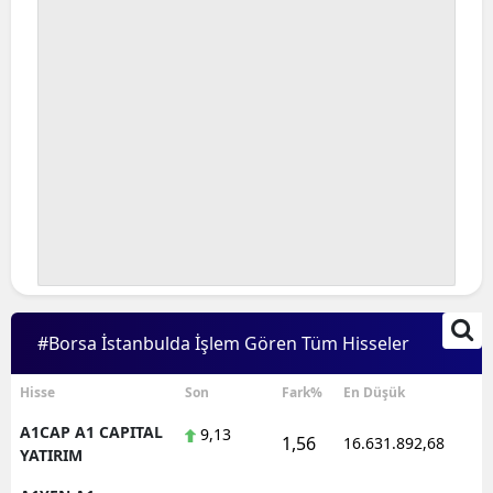
#Borsa İstanbulda İşlem Gören Tüm Hisseler
Hisse
Son
Fark%
En Düşük
A1CAP A1 CAPITAL
9,13
1,56
16.631.892,68
1
YATIRIM