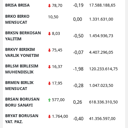
-0,19
BRISA BRISA
17.588.188,65
1
78,70
BRKO BIRKO
10,50
0,00
1.331.631,00
1
MENSUCAT
BRKSN BERKOSAN
8,03
-0,50
1.454.936,73
1
YALITIM
BRKVY BIRIKIM
75,45
-0,07
4.407.296,05
1
VARLIK YONETIM
BRLSM BIRLESIM
16,37
-1,98
120.233.614,75
1
MUHENDISLIK
BRMEN BIRLIK
17,95
-0,28
1.047.023,50
1
MENSUCAT
BRSAN BORUSAN
577,00
0,26
618.336.310,50
1
BORU SANAYI
BRYAT BORUSAN
1.764,00
-0,40
41.356.597,00
1
YAT. PAZ.