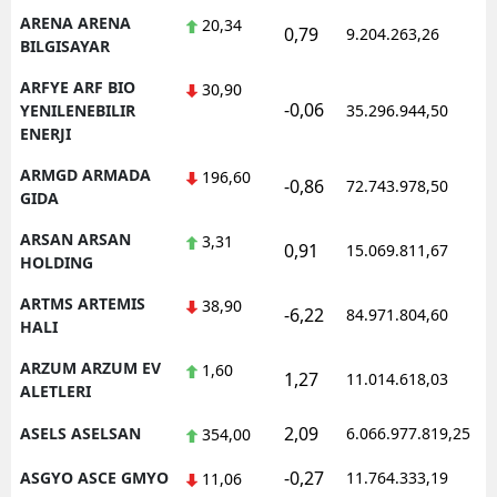
ARENA ARENA
20,34
0,79
9.204.263,26
1
BILGISAYAR
ARFYE ARF BIO
30,90
-0,06
1
YENILENEBILIR
35.296.944,50
ENERJI
ARMGD ARMADA
196,60
-0,86
72.743.978,50
1
GIDA
ARSAN ARSAN
3,31
0,91
15.069.811,67
1
HOLDING
ARTMS ARTEMIS
38,90
-6,22
84.971.804,60
1
HALI
ARZUM ARZUM EV
1,60
1,27
11.014.618,03
1
ALETLERI
2,09
ASELS ASELSAN
6.066.977.819,25
1
354,00
-0,27
ASGYO ASCE GMYO
11.764.333,19
1
11,06