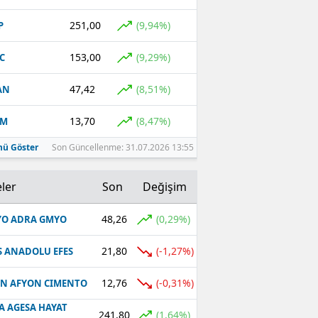
251,00
(9,94%)
P
153,00
(9,29%)
C
47,42
(8,51%)
AN
13,70
(8,47%)
CM
ü Göster
Son Güncellenme: 31.07.2026 13:55
ler
Son
Değişim
48,26
(0,29%)
O ADRA GMYO
21,80
(-1,27%)
S ANADOLU EFES
12,76
(-0,31%)
N AFYON CIMENTO
A AGESA HAYAT
241,80
(1,64%)