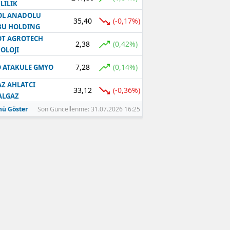
LILIK
OL ANADOLU
35,40
(-0,17%)
BU HOLDING
T AGROTECH
2,38
(0,42%)
OLOJI
7,28
(0,14%)
 ATAKULE GMYO
Z AHLATCI
33,12
(-0,36%)
ALGAZ
ü Göster
Son Güncellenme: 31.07.2026 16:25