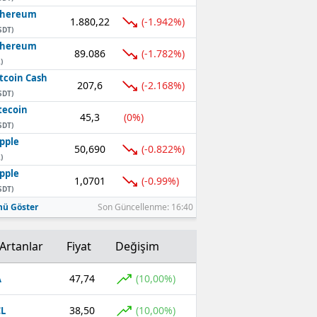
thereum
1.880,22
(-1.942%)
SDT)
thereum
89.086
(-1.782%)
)
tcoin Cash
207,6
(-2.168%)
SDT)
tecoin
45,3
(0%)
SDT)
pple
50,690
(-0.822%)
)
pple
1,0701
(-0.99%)
SDT)
ü Göster
Son Güncellenme: 16:40
Artanlar
Fiyat
Değişim
47,74
(10,00%)
A
38,50
(10,00%)
L