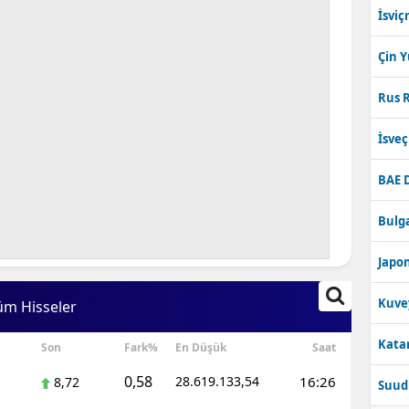
İsviç
Çin 
Rus R
İsve
BAE 
Bulga
Japon
Kuve
üm Hisseler
Katar
Son
Fark%
En Düşük
Saat
0,58
28.619.133,54
16:26
8,72
Suudi