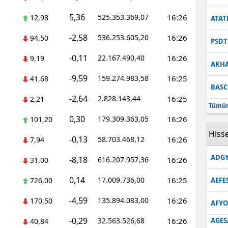
5,36
525.353.369,07
16:26
12,98
ATAT
-2,58
536.253.605,20
16:26
94,50
PSDT
-0,11
22.167.490,40
16:26
9,19
AKH
-9,59
159.274.983,58
16:25
41,68
BAS
-2,64
2.828.143,44
16:25
2,21
Tümün
0,30
179.309.363,05
16:26
101,20
Hisse
-0,13
58.703.468,12
16:26
7,94
ADGY
-8,18
616.207.957,36
16:26
31,00
0,14
17.009.736,00
16:25
726,00
AEFE
-4,59
135.894.083,00
16:26
170,50
AFYO
-0,29
32.563.526,68
16:26
AGES
40,84