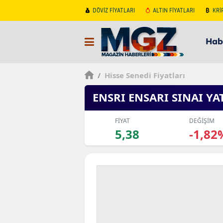
DÖVİZ FİYATLARI
ALTIN FİYATLARI
KRİ
Hab
/
Hisse Senedi Fiyatları
ENSRI ENSARI SINAI Y
FİYAT
DEĞİŞİM
5,38
-1,82