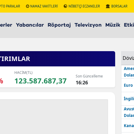
PTO PARALAR
NAMAZ VAKİTLERİ
NÖBETÇİ ECZANELER
BORSALAR
erler
Yabancılar
Röportaj
Televizyon
Müzik
Etki
ATIRIMLAR
Dövi
Amer
HACİM(TL)
Dolar
Son Güncelleme
%
123.587.687,37
16:26
Euro
İngili
Avus
Dolar
Kana