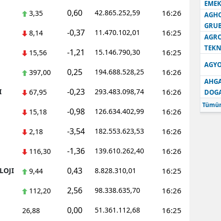
EMEK
0,60
42.865.252,59
16:26
3,35
AGH
GRU
-0,37
11.470.102,01
16:25
8,14
AGRO
TEKN
-1,21
15.146.790,30
16:25
15,56
AGYO
0,25
194.688.528,25
16:26
397,00
AHGA
-0,23
I
293.483.098,74
16:26
67,95
DOG
Tümün
-0,98
126.634.402,99
16:26
15,18
-3,54
182.553.623,53
16:26
2,18
-1,36
139.610.262,40
16:26
116,30
0,43
LOJI
8.828.310,01
16:25
9,44
2,56
98.338.635,70
16:26
112,20
0,00
51.361.112,68
16:25
26,88