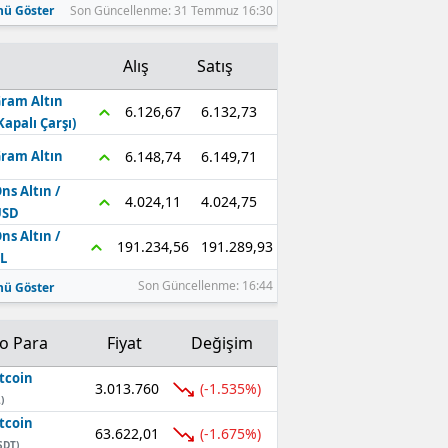
ü Göster
Son Güncellenme: 31 Temmuz 16:30
Alış
Satış
ram Altın
6.132,73
6.126,67
Kapalı Çarşı)
6.149,71
6.148,74
ram Altın
ns Altın /
4.024,75
4.024,11
USD
ns Altın /
191.289,93
191.234,56
L
Son Güncellenme: 16:44
ü Göster
to Para
Fiyat
Değişim
tcoin
3.013.760
(-1.535%)
)
tcoin
63.622,01
(-1.675%)
SDT)