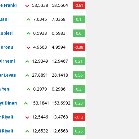
58,5338
58,5664
re Frankı
-0.61
7,0345
7,0368
Yuanı
0.1
0,5938
0,5983
ublesi
0.6
4,9563
4,9594
ç Kronu
-0.38
12,9349
12,9467
Dirhemi
0.21
27,8891
28,1418
r Levası
0.56
0,2979
0,2986
 Yeni
0.3
153,1841
153,6992
yt Dinarı
0.23
12,5446
13,4768
 Riyali
-0.12
12,6532
12,6568
 Riyali
0.25