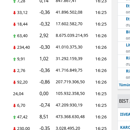
0,14
847.867,41
16:23
7,28
E
-0,36
41.896.502,08
16:25
33,12
(U
E
-0,32
17.602.582,70
16:25
18,44
(TL
Bi
2,92
8.675.039.214,95
16:26
63,40
(U
Li
-0,30
41.010.375,30
16:26
234,40
(U
1,02
Ri
31.292.159,39
16:26
9,91
(TL
-0,36
41.716.849,75
16:26
2,76
Ri
(U
-0,86
207.719.306,50
16:26
92,20
Tümün
0,00
105.932.358,50
16:25
24,04
BIST 
-0,74
47.209.930,19
16:25
6,70
ISVE
8,51
473.368.630,48
16:26
47,42
KARC
-0,35
3.028.495,20
16:25
230,00