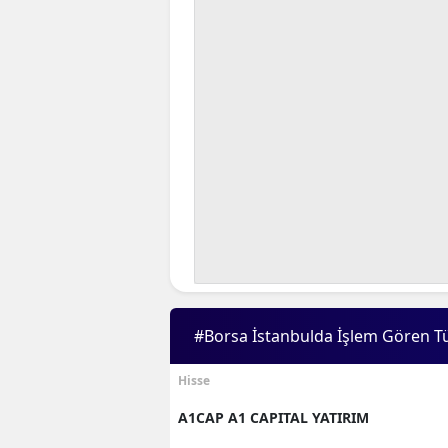
#Borsa İstanbulda İşlem Gören T
Hisse
A1CAP A1 CAPITAL YATIRIM