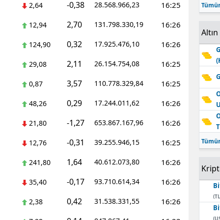
-0,38
28.568.966,23
16:25
2,64
Tümün
2,70
131.798.330,19
16:26
12,94
Altın
0,32
17.925.476,10
16:26
124,90
G
(
2,11
26.154.754,08
16:25
29,08
G
3,57
110.778.329,84
16:25
0,87
O
0,29
17.244.011,62
16:26
48,26
O
-1,27
653.867.167,96
16:26
21,80
T
-0,31
Tümün
39.255.946,15
16:25
12,76
1,64
40.612.073,80
16:26
241,80
Krip
-0,17
93.710.614,34
16:26
35,40
Bi
(TL
0,42
31.538.331,55
16:26
2,38
Bi
(U