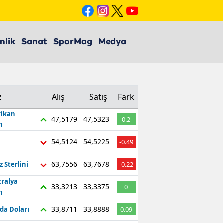
nlik
Sanat
SporMag
Medya
z
Alış
Satış
Fark
ikan
47,5179
47,5323
0.2
ı
54,5124
54,5225
-0.49
63,7556
63,7678
z Sterlini
-0.22
tralya
33,3213
33,3375
0
ı
33,8711
33,8888
da Doları
0.09