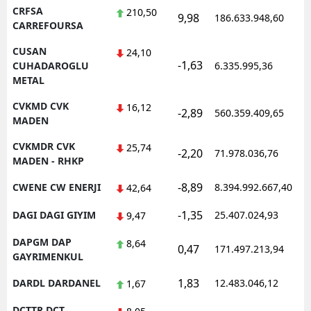
CRFSA
210,50
9,98
186.633.948,60
CARREFOURSA
CUSAN
24,10
-1,63
CUHADAROGLU
6.335.995,36
METAL
CVKMD CVK
16,12
-2,89
560.359.409,65
MADEN
CVKMDR CVK
25,74
-2,20
71.978.036,76
MADEN - RHKP
-8,89
CWENE CW ENERJI
8.394.992.667,40
42,64
-1,35
DAGI DAGI GIYIM
25.407.024,93
9,47
DAPGM DAP
8,64
0,47
171.497.213,94
GAYRIMENKUL
1,83
DARDL DARDANEL
12.483.046,12
1,67
DCTTR DCT