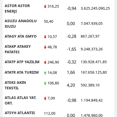
ASTOR ASTOR
316,25
-0,94
3.625.245.090,25
ENERJI
ASUZU ANADOLU
50,40
0,00
7.047.939,05
ISUZU
-0,28
ATAGY ATA GMYO
867.267,97
10,57
ATAKP ATAKEY
48,78
-1,65
9.248.373,26
PATATES
-0,32
ATATP ATP YAZILIM
130.928.471,85
246,90
1,66
ATATR ATA TURIZM
167.656.125,80
14,08
ATEKS AKIN
106,80
4,20
592.389,10
TEKSTIL
ATLAS ATLAS YAT.
7,09
-0,98
1.194.849,42
ORT.
ATSYH ATLANTIS
112,00
0,00
1.478.960,00