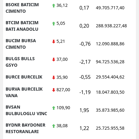
BSOKE BATICIM
36,12
0,17
49.705.717,40
CIMENTO
BTCIM BATICIM
5,05
0,20
288.938.227,48
BATI ANADOLU
BUCIM BURSA
5,21
-0,76
12.090.888,86
CIMENTO
BULGS BULLS
37,00
-2,17
94.725.536,28
GSYO
-0,55
BURCE BURCELIK
29.554.404,62
35,90
BURVA BURCELIK
827,00
-1,19
18.047.803,50
VANA
BVSAN
109,90
1,95
35.873.985,60
BULBULOGLU VINC
BYDNR BAYDONER
38,08
1,22
25.725.955,58
RESTORANLARI