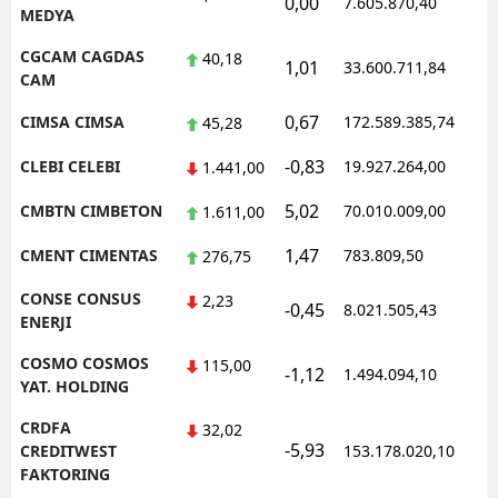
0,00
7.605.870,40
MEDYA
CGCAM CAGDAS
40,18
1,01
33.600.711,84
CAM
0,67
CIMSA CIMSA
172.589.385,74
45,28
-0,83
CLEBI CELEBI
19.927.264,00
1.441,00
5,02
CMBTN CIMBETON
70.010.009,00
1.611,00
1,47
CMENT CIMENTAS
783.809,50
276,75
CONSE CONSUS
2,23
-0,45
8.021.505,43
ENERJI
COSMO COSMOS
115,00
-1,12
1.494.094,10
YAT. HOLDING
CRDFA
32,02
-5,93
CREDITWEST
153.178.020,10
FAKTORING