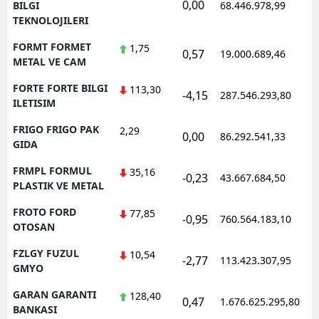
0,00
BILGI
68.446.978,99
TEKNOLOJILERI
FORMT FORMET
1,75
0,57
19.000.689,46
METAL VE CAM
FORTE FORTE BILGI
113,30
-4,15
287.546.293,80
ILETISIM
FRIGO FRIGO PAK
2,29
0,00
86.292.541,33
GIDA
FRMPL FORMUL
35,16
-0,23
43.667.684,50
PLASTIK VE METAL
FROTO FORD
77,85
-0,95
760.564.183,10
OTOSAN
FZLGY FUZUL
10,54
-2,77
113.423.307,95
GMYO
GARAN GARANTI
128,40
0,47
1.676.625.295,80
BANKASI