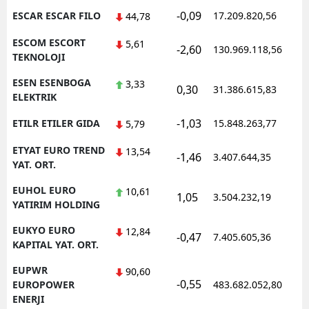
-0,09
ESCAR ESCAR FILO
17.209.820,56
44,78
ESCOM ESCORT
5,61
-2,60
130.969.118,56
TEKNOLOJI
ESEN ESENBOGA
3,33
0,30
31.386.615,83
ELEKTRIK
-1,03
ETILR ETILER GIDA
15.848.263,77
5,79
ETYAT EURO TREND
13,54
-1,46
3.407.644,35
YAT. ORT.
EUHOL EURO
10,61
1,05
3.504.232,19
YATIRIM HOLDING
EUKYO EURO
12,84
-0,47
7.405.605,36
KAPITAL YAT. ORT.
EUPWR
90,60
-0,55
EUROPOWER
483.682.052,80
ENERJI