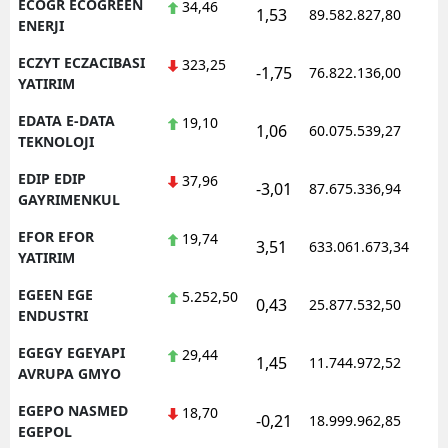
ECOGR ECOGREEN
34,46
1,53
89.582.827,80
ENERJI
ECZYT ECZACIBASI
323,25
-1,75
76.822.136,00
YATIRIM
EDATA E-DATA
19,10
1,06
60.075.539,27
TEKNOLOJI
EDIP EDIP
37,96
-3,01
87.675.336,94
GAYRIMENKUL
EFOR EFOR
19,74
3,51
633.061.673,34
YATIRIM
EGEEN EGE
5.252,50
0,43
25.877.532,50
ENDUSTRI
EGEGY EGEYAPI
29,44
1,45
11.744.972,52
AVRUPA GMYO
EGEPO NASMED
18,70
-0,21
18.999.962,85
EGEPOL