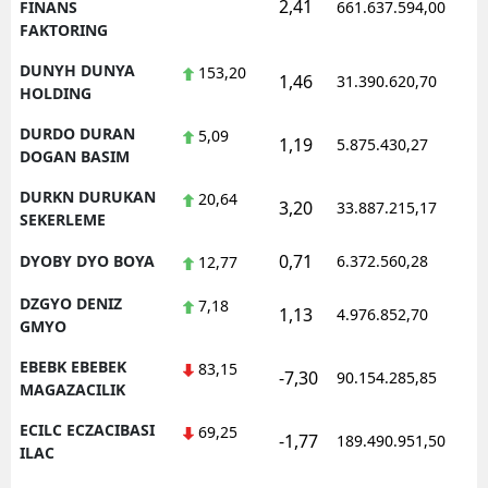
2,41
FINANS
661.637.594,00
FAKTORING
DUNYH DUNYA
153,20
1,46
31.390.620,70
HOLDING
DURDO DURAN
5,09
1,19
5.875.430,27
DOGAN BASIM
DURKN DURUKAN
20,64
3,20
33.887.215,17
SEKERLEME
0,71
DYOBY DYO BOYA
6.372.560,28
12,77
DZGYO DENIZ
7,18
1,13
4.976.852,70
GMYO
EBEBK EBEBEK
83,15
-7,30
90.154.285,85
MAGAZACILIK
ECILC ECZACIBASI
69,25
-1,77
189.490.951,50
ILAC