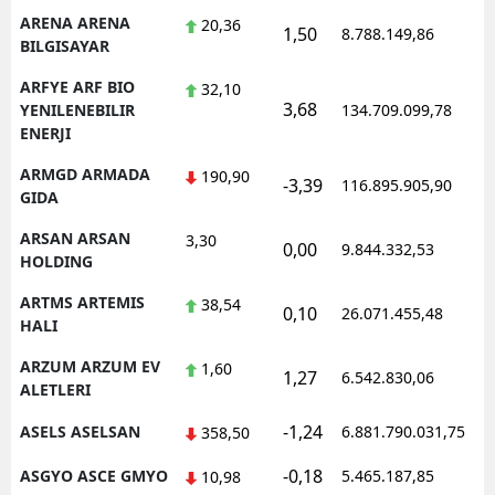
ARENA ARENA
20,36
1,50
8.788.149,86
BILGISAYAR
ARFYE ARF BIO
32,10
3,68
YENILENEBILIR
134.709.099,78
ENERJI
ARMGD ARMADA
190,90
-3,39
116.895.905,90
GIDA
ARSAN ARSAN
3,30
0,00
9.844.332,53
HOLDING
ARTMS ARTEMIS
38,54
0,10
26.071.455,48
HALI
ARZUM ARZUM EV
1,60
1,27
6.542.830,06
ALETLERI
-1,24
ASELS ASELSAN
6.881.790.031,75
358,50
-0,18
ASGYO ASCE GMYO
5.465.187,85
10,98