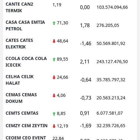
CANTE CAN2
1,19
0,00
103.574.094,66
TERMIK
CASA CASA EMTIA
71,30
1,78
276.205,05
PETROL
CATES CATES
48,64
-1,46
50.569.801,92
ELEKTRIK
CCOLA COCA COLA
89,55
2,11
243.127.476,50
ICECEK
CELHA CELIK
24,66
-0,64
35.785.797,32
HALAT
CEMAS CEMAS
4,06
-0,73
20.563.213,24
DOKUM
0,91
CEMTS CEMTAS
6.077.581,07
8,85
-1,69
CEMZY CEM ZEYTIN
32.239.726,65
12,19
CEOEM CEO EVENT
22,84