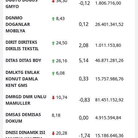
34,30
-0,12
1.806.716,00
GMYO
DGNMO
8,43
0,12
DOGANLAR
26.401.341,52
MOBILYA
DIRIT DIRITEKS
24,50
2,08
1.011.153,80
DIRILIS TEKSTIL
5,14
DITAS DITAS BDY
46.871.281,26
26,16
DMLKTG EMLAK
6,08
0,33
KONUT DAMLA
15.757.986,76
KENT GMS
DMRGD DMR UNLU
10,74
-0,83
81.451.152,92
MAMULLER
DMSAS DEMISAS
8,18
0,00
4.915.594,84
DOKUM
DNISI DINAMIK ISI
20,28
-1,74
15.186.646,36