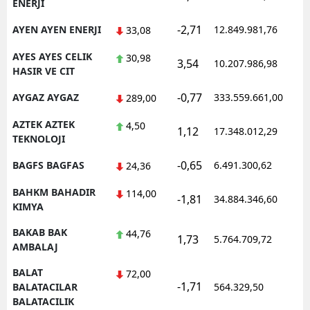
ENERJI
-2,71
AYEN AYEN ENERJI
12.849.981,76
33,08
AYES AYES CELIK
30,98
3,54
10.207.986,98
HASIR VE CIT
-0,77
AYGAZ AYGAZ
333.559.661,00
289,00
AZTEK AZTEK
4,50
1,12
17.348.012,29
TEKNOLOJI
-0,65
BAGFS BAGFAS
6.491.300,62
24,36
BAHKM BAHADIR
114,00
-1,81
34.884.346,60
KIMYA
BAKAB BAK
44,76
1,73
5.764.709,72
AMBALAJ
BALAT
72,00
-1,71
BALATACILAR
564.329,50
BALATACILIK