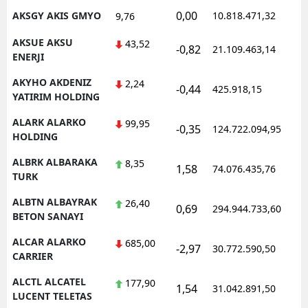
0,00
AKSGY AKIS GMYO
10.818.471,32
9,76
AKSUE AKSU
43,52
-0,82
21.109.463,14
ENERJI
AKYHO AKDENIZ
2,24
-0,44
425.918,15
YATIRIM HOLDING
ALARK ALARKO
99,95
-0,35
124.722.094,95
HOLDING
ALBRK ALBARAKA
8,35
1,58
74.076.435,76
TURK
ALBTN ALBAYRAK
26,40
0,69
294.944.733,60
BETON SANAYI
ALCAR ALARKO
685,00
-2,97
30.772.590,50
CARRIER
ALCTL ALCATEL
177,90
1,54
31.042.891,50
LUCENT TELETAS