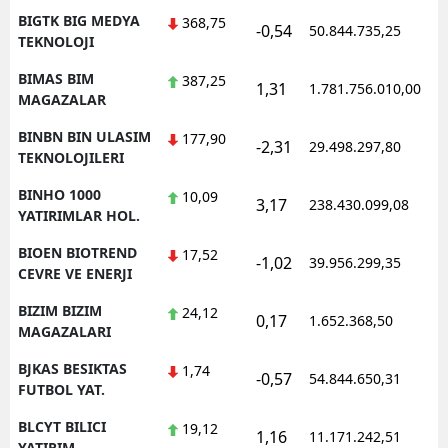
BIGTK BIG MEDYA
368,75
-0,54
50.844.735,25
TEKNOLOJI
BIMAS BIM
387,25
1,31
1.781.756.010,00
MAGAZALAR
BINBN BIN ULASIM
177,90
-2,31
29.498.297,80
TEKNOLOJILERI
BINHO 1000
10,09
3,17
238.430.099,08
YATIRIMLAR HOL.
BIOEN BIOTREND
17,52
-1,02
39.956.299,35
CEVRE VE ENERJI
BIZIM BIZIM
24,12
0,17
1.652.368,50
MAGAZALARI
BJKAS BESIKTAS
1,74
-0,57
54.844.650,31
FUTBOL YAT.
BLCYT BILICI
19,12
1,16
11.171.242,51
YATIRIM