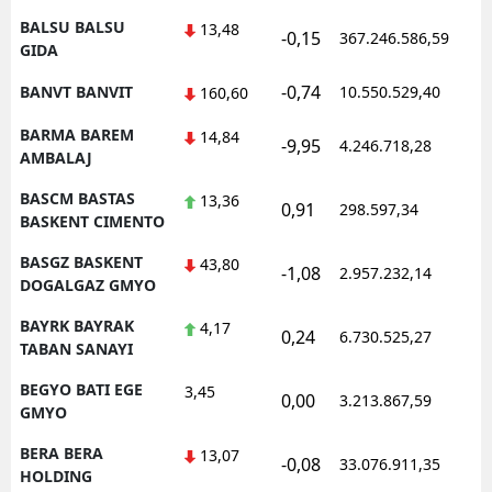
BALSU BALSU
13,48
-0,15
367.246.586,59
GIDA
-0,74
BANVT BANVIT
10.550.529,40
160,60
BARMA BAREM
14,84
-9,95
4.246.718,28
AMBALAJ
BASCM BASTAS
13,36
0,91
298.597,34
BASKENT CIMENTO
BASGZ BASKENT
43,80
-1,08
2.957.232,14
DOGALGAZ GMYO
BAYRK BAYRAK
4,17
0,24
6.730.525,27
TABAN SANAYI
BEGYO BATI EGE
3,45
0,00
3.213.867,59
GMYO
BERA BERA
13,07
-0,08
33.076.911,35
HOLDING