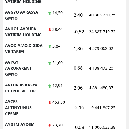
YATIRIM HOLDING
AVGYO AVRASYA
14,50
2,40
40.303.230,75
GMYO
AVHOL AVRUPA
38,44
-0,52
24.887.719,72
YATIRIM HOLDING
AVOD A.V.O.D GIDA
3,84
1,86
4.529.062,02
VE TARIM
AVPGY
51,60
0,68
AVRUPAKENT
4.138.473,20
GMYO
AVTUR AVRASYA
12,91
2,06
4.881.480,87
PETROL VE TUR.
AYCES
453,50
-2,16
ALTINYUNUS
19.441.847,25
CESME
AYDEM AYDEM
23,70
-0,08
11.006.633,38