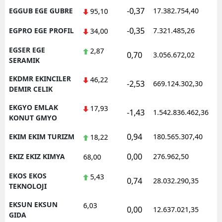
-0,37
EGGUB EGE GUBRE
17.382.754,40
95,10
-0,35
EGPRO EGE PROFIL
7.321.485,26
34,00
EGSER EGE
2,87
0,70
3.056.672,02
SERAMIK
EKDMR EKINCILER
46,22
-2,53
669.124.302,30
DEMIR CELIK
EKGYO EMLAK
17,93
-1,43
1.542.836.462,36
KONUT GMYO
0,94
EKIM EKIM TURIZM
180.565.307,40
18,22
0,00
EKIZ EKIZ KIMYA
276.962,50
68,00
EKOS EKOS
5,43
0,74
28.032.290,35
TEKNOLOJI
EKSUN EKSUN
6,03
0,00
12.637.021,35
GIDA