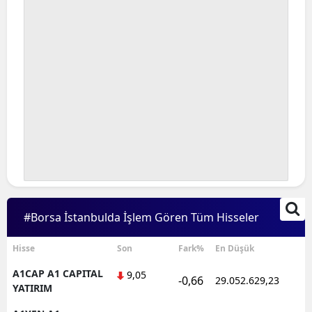
#Borsa İstanbulda İşlem Gören Tüm Hisseler
Hisse
Son
Fark%
En Düşük
A1CAP A1 CAPITAL
9,05
-0,66
29.052.629,23
YATIRIM