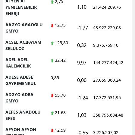
A1YEN A1
2,75
1,10
YENILENEBILIR
21.424.269,76
ENERJI
AAGYO AGAOGLU
12,75
-1,77
48.922.229,08
GMYO
ACSEL ACIPAYAM
125,80
0,32
9.376.769,10
SELULOZ
ADEL ADEL
32,42
9,97
144.277.424,42
KALEMCILIK
ADESE ADESE
0,85
0,00
27.059.360,24
GAYRIMENKUL
ADGYO ADRA
55,70
-1,24
17.372.531,95
GMYO
AEFES ANADOLU
21,68
1,03
358.795.684,48
EFES
AFYON AFYON
12,59
-0,55
3.726.207,02