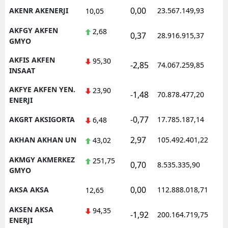
0,00
AKENR AKENERJI
23.567.149,93
10,05
AKFGY AKFEN
2,68
0,37
28.916.915,37
GMYO
AKFIS AKFEN
95,30
-2,85
74.067.259,85
INSAAT
AKFYE AKFEN YEN.
23,90
-1,48
70.878.477,20
ENERJI
-0,77
AKGRT AKSIGORTA
17.785.187,14
6,48
2,97
AKHAN AKHAN UN
105.492.401,22
43,02
AKMGY AKMERKEZ
251,75
0,70
8.535.335,90
GMYO
0,00
AKSA AKSA
112.888.018,71
12,65
AKSEN AKSA
94,35
-1,92
200.164.719,75
ENERJI