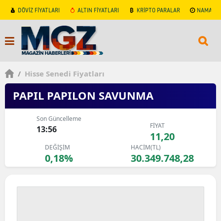
DÖVİZ FİYATLARI
ALTIN FİYATLARI
KRİPTO PARALAR
NAMAZ V
/
Hisse Senedi Fiyatları
PAPIL PAPILON SAVUNMA
Son Güncelleme
FİYAT
13:56
11,20
DEĞİŞİM
HACİM(TL)
0,18%
30.349.748,28