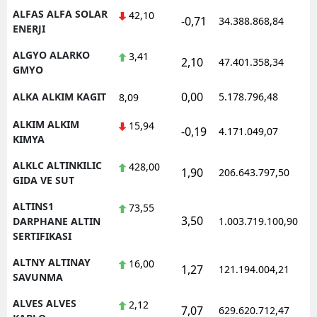
ALFAS ALFA SOLAR
42,10
-0,71
34.388.868,84
ENERJI
ALGYO ALARKO
3,41
2,10
47.401.358,34
GMYO
0,00
ALKA ALKIM KAGIT
5.178.796,48
8,09
ALKIM ALKIM
15,94
-0,19
4.171.049,07
KIMYA
ALKLC ALTINKILIC
428,00
1,90
206.643.797,50
GIDA VE SUT
ALTINS1
73,55
3,50
DARPHANE ALTIN
1.003.719.100,90
SERTIFIKASI
ALTNY ALTINAY
16,00
1,27
121.194.004,21
SAVUNMA
ALVES ALVES
2,12
7,07
629.620.712,47