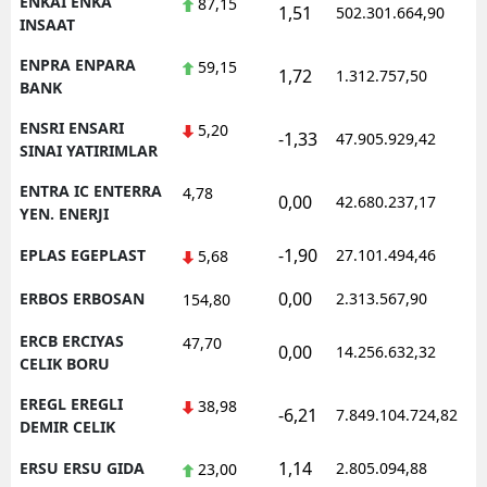
ENKAI ENKA
87,15
1,51
502.301.664,90
INSAAT
ENPRA ENPARA
59,15
1,72
1.312.757,50
BANK
ENSRI ENSARI
5,20
-1,33
47.905.929,42
SINAI YATIRIMLAR
ENTRA IC ENTERRA
4,78
0,00
42.680.237,17
YEN. ENERJI
-1,90
EPLAS EGEPLAST
27.101.494,46
5,68
0,00
ERBOS ERBOSAN
2.313.567,90
154,80
ERCB ERCIYAS
47,70
0,00
14.256.632,32
CELIK BORU
EREGL EREGLI
38,98
-6,21
7.849.104.724,82
DEMIR CELIK
1,14
ERSU ERSU GIDA
2.805.094,88
23,00