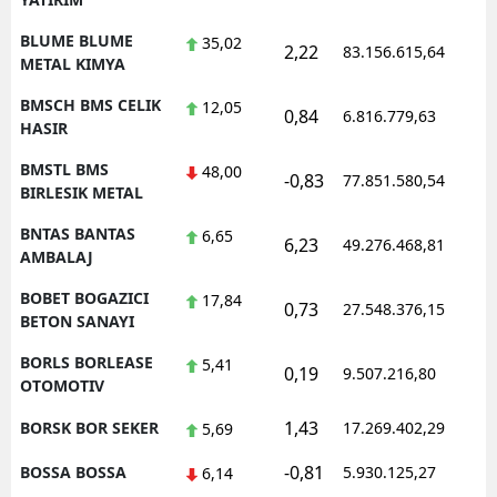
BLUME BLUME
35,02
2,22
83.156.615,64
METAL KIMYA
BMSCH BMS CELIK
12,05
0,84
6.816.779,63
HASIR
BMSTL BMS
48,00
-0,83
77.851.580,54
BIRLESIK METAL
BNTAS BANTAS
6,65
6,23
49.276.468,81
AMBALAJ
BOBET BOGAZICI
17,84
0,73
27.548.376,15
BETON SANAYI
BORLS BORLEASE
5,41
0,19
9.507.216,80
OTOMOTIV
1,43
BORSK BOR SEKER
17.269.402,29
5,69
-0,81
BOSSA BOSSA
5.930.125,27
6,14