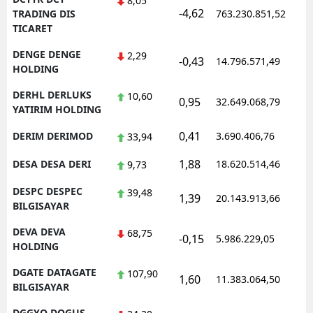
8,05
-4,62
TRADING DIS
763.230.851,52
TICARET
DENGE DENGE
2,29
-0,43
14.796.571,49
HOLDING
DERHL DERLUKS
10,60
0,95
32.649.068,79
YATIRIM HOLDING
0,41
DERIM DERIMOD
3.690.406,76
33,94
1,88
DESA DESA DERI
18.620.514,46
9,73
DESPC DESPEC
39,48
1,39
20.143.913,66
BILGISAYAR
DEVA DEVA
68,75
-0,15
5.986.229,05
HOLDING
DGATE DATAGATE
107,90
1,60
11.383.064,50
BILGISAYAR
DGGYO DOGUS