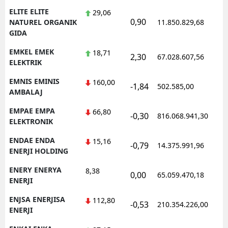
ELITE ELITE
29,06
0,90
NATUREL ORGANIK
11.850.829,68
GIDA
EMKEL EMEK
18,71
2,30
67.028.607,56
ELEKTRIK
EMNIS EMINIS
160,00
-1,84
502.585,00
AMBALAJ
EMPAE EMPA
66,80
-0,30
816.068.941,30
ELEKTRONIK
ENDAE ENDA
15,16
-0,79
14.375.991,96
ENERJI HOLDING
ENERY ENERYA
8,38
0,00
65.059.470,18
ENERJI
ENJSA ENERJISA
112,80
-0,53
210.354.226,00
ENERJI