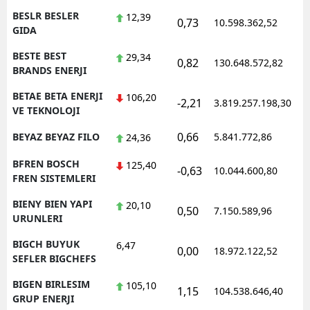
BESLR BESLER
12,39
0,73
10.598.362,52
GIDA
BESTE BEST
29,34
0,82
130.648.572,82
BRANDS ENERJI
BETAE BETA ENERJI
106,20
-2,21
3.819.257.198,30
VE TEKNOLOJI
0,66
BEYAZ BEYAZ FILO
5.841.772,86
24,36
BFREN BOSCH
125,40
-0,63
10.044.600,80
FREN SISTEMLERI
BIENY BIEN YAPI
20,10
0,50
7.150.589,96
URUNLERI
BIGCH BUYUK
6,47
0,00
18.972.122,52
SEFLER BIGCHEFS
BIGEN BIRLESIM
105,10
1,15
104.538.646,40
GRUP ENERJI