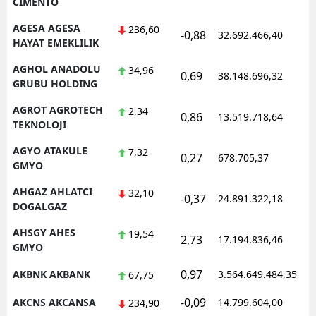
CIMENTO
AGESA AGESA
236,60
-0,88
32.692.466,40
HAYAT EMEKLILIK
AGHOL ANADOLU
34,96
0,69
38.148.696,32
GRUBU HOLDING
AGROT AGROTECH
2,34
0,86
13.519.718,64
TEKNOLOJI
AGYO ATAKULE
7,32
0,27
678.705,37
GMYO
AHGAZ AHLATCI
32,10
-0,37
24.891.322,18
DOGALGAZ
AHSGY AHES
19,54
2,73
17.194.836,46
GMYO
0,97
AKBNK AKBANK
3.564.649.484,35
67,75
-0,09
AKCNS AKCANSA
14.799.604,00
234,90