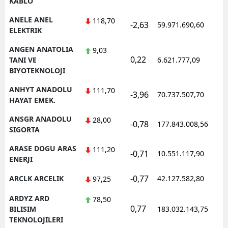
KABLO
ANELE ANEL
118,70
-2,63
59.971.690,60
ELEKTRIK
ANGEN ANATOLIA
9,03
0,22
TANI VE
6.621.777,09
BIYOTEKNOLOJI
ANHYT ANADOLU
111,70
-3,96
70.737.507,70
HAYAT EMEK.
ANSGR ANADOLU
28,00
-0,78
177.843.008,56
SIGORTA
ARASE DOGU ARAS
111,20
-0,71
10.551.117,90
ENERJI
-0,77
ARCLK ARCELIK
42.127.582,80
97,25
ARDYZ ARD
78,50
0,77
BILISIM
183.032.143,75
TEKNOLOJILERI