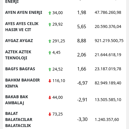
ENERJI
1,98
AYEN AYEN ENERJI
47.786.260,98
34,00
AYES AYES CELIK
29,92
5,65
20.590.376,04
HASIR VE CIT
8,88
AYGAZ AYGAZ
921.219.500,75
291,25
AZTEK AZTEK
4,45
2,06
21.644.618,19
TEKNOLOJI
1,66
BAGFS BAGFAS
23.187.019,78
24,52
BAHKM BAHADIR
116,10
-6,97
82.949.189,40
KIMYA
BAKAB BAK
44,00
-2,91
13.505.585,10
AMBALAJ
BALAT
73,25
-3,30
BALATACILAR
1.240.357,60
BALATACILIK