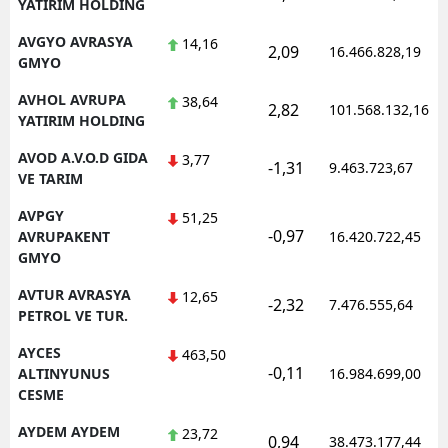
YATIRIM HOLDING
AVGYO AVRASYA
14,16
2,09
16.466.828,19
GMYO
AVHOL AVRUPA
38,64
2,82
101.568.132,16
YATIRIM HOLDING
AVOD A.V.O.D GIDA
3,77
-1,31
9.463.723,67
VE TARIM
AVPGY
51,25
-0,97
AVRUPAKENT
16.420.722,45
GMYO
AVTUR AVRASYA
12,65
-2,32
7.476.555,64
PETROL VE TUR.
AYCES
463,50
-0,11
ALTINYUNUS
16.984.699,00
CESME
AYDEM AYDEM
23,72
0,94
38.473.177,44