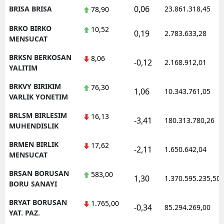
0,06
BRISA BRISA
23.861.318,45
78,90
BRKO BIRKO
10,52
0,19
2.783.633,28
MENSUCAT
BRKSN BERKOSAN
8,06
-0,12
2.168.912,01
YALITIM
BRKVY BIRIKIM
76,30
1,06
10.343.761,05
VARLIK YONETIM
BRLSM BIRLESIM
16,13
-3,41
180.313.780,26
MUHENDISLIK
BRMEN BIRLIK
17,62
-2,11
1.650.642,04
MENSUCAT
BRSAN BORUSAN
583,00
1,30
1.370.595.235,50
BORU SANAYI
BRYAT BORUSAN
1.765,00
-0,34
85.294.269,00
YAT. PAZ.