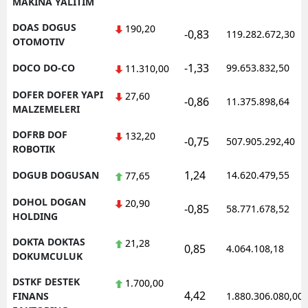
MAKINA YALITIM
DOAS DOGUS
190,20
-0,83
119.282.672,30
OTOMOTIV
-1,33
DOCO DO-CO
99.653.832,50
11.310,00
DOFER DOFER YAPI
27,60
-0,86
11.375.898,64
MALZEMELERI
DOFRB DOF
132,20
-0,75
507.905.292,40
ROBOTIK
1,24
DOGUB DOGUSAN
14.620.479,55
77,65
DOHOL DOGAN
20,90
-0,85
58.771.678,52
HOLDING
DOKTA DOKTAS
21,28
0,85
4.064.108,18
DOKUMCULUK
DSTKF DESTEK
1.700,00
4,42
FINANS
1.880.306.080,00