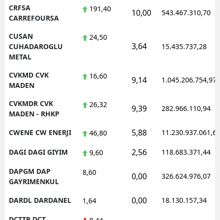
CRFSA
191,40
10,00
543.467.310,70
CARREFOURSA
CUSAN
24,50
3,64
CUHADAROGLU
15.435.737,28
METAL
CVKMD CVK
16,60
9,14
1.045.206.754,97
MADEN
CVKMDR CVK
26,32
9,39
282.966.110,94
MADEN - RHKP
5,88
CWENE CW ENERJI
11.230.937.061,6
46,80
2,56
DAGI DAGI GIYIM
118.683.371,44
9,60
DAPGM DAP
8,60
0,00
326.624.976,07
GAYRIMENKUL
0,00
DARDL DARDANEL
18.130.157,34
1,64
DCTTR DCT