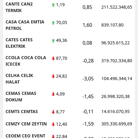
CANTE CAN2
1,19
0,85
211.522.348,65
TERMIK
CASA CASA EMTIA
70,05
1,60
839.107,80
PETROL
CATES CATES
49,36
0,08
96.925.615,22
ELEKTRIK
CCOLA COCA COLA
87,70
-0,28
319.702.334,80
ICECEK
CELHA CELIK
24,82
-3,05
104.496.344,14
HALAT
CEMAS CEMAS
4,09
-1,45
26.998.320,38
DOKUM
-0,11
CEMTS CEMTAS
14.616.070,95
8,77
-1,59
CEMZY CEM ZEYTIN
305.330.699,69
12,40
CEOEM CEO EVENT
22,84