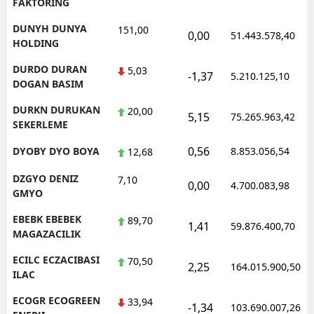
FAKTORING
DUNYH DUNYA
151,00
0,00
51.443.578,40
HOLDING
DURDO DURAN
5,03
-1,37
5.210.125,10
DOGAN BASIM
DURKN DURUKAN
20,00
5,15
75.265.963,42
SEKERLEME
0,56
DYOBY DYO BOYA
8.853.056,54
12,68
DZGYO DENIZ
7,10
0,00
4.700.083,98
GMYO
EBEBK EBEBEK
89,70
1,41
59.876.400,70
MAGAZACILIK
ECILC ECZACIBASI
70,50
2,25
164.015.900,50
ILAC
ECOGR ECOGREEN
33,94
-1,34
103.690.007,26