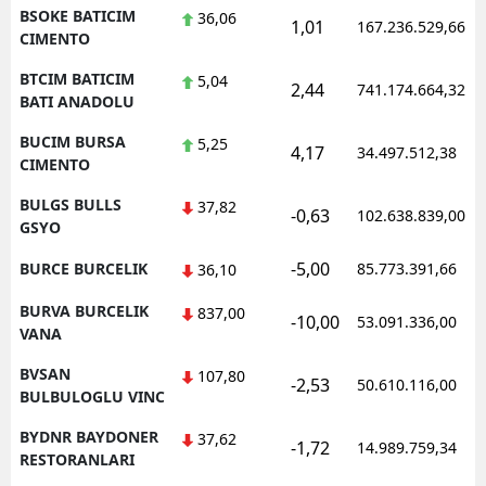
BSOKE BATICIM
36,06
1,01
167.236.529,66
CIMENTO
BTCIM BATICIM
5,04
2,44
741.174.664,32
BATI ANADOLU
BUCIM BURSA
5,25
4,17
34.497.512,38
CIMENTO
BULGS BULLS
37,82
-0,63
102.638.839,00
GSYO
-5,00
BURCE BURCELIK
85.773.391,66
36,10
BURVA BURCELIK
837,00
-10,00
53.091.336,00
VANA
BVSAN
107,80
-2,53
50.610.116,00
BULBULOGLU VINC
BYDNR BAYDONER
37,62
-1,72
14.989.759,34
RESTORANLARI