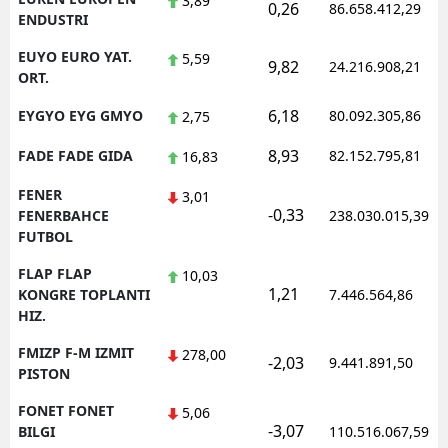
3,89
0,26
86.658.412,29
ENDUSTRI
EUYO EURO YAT.
5,59
9,82
24.216.908,21
ORT.
6,18
EYGYO EYG GMYO
80.092.305,86
2,75
8,93
FADE FADE GIDA
82.152.795,81
16,83
FENER
3,01
-0,33
FENERBAHCE
238.030.015,39
FUTBOL
FLAP FLAP
10,03
1,21
KONGRE TOPLANTI
7.446.564,86
HIZ.
FMIZP F-M IZMIT
278,00
-2,03
9.441.891,50
PISTON
FONET FONET
5,06
-3,07
BILGI
110.516.067,59