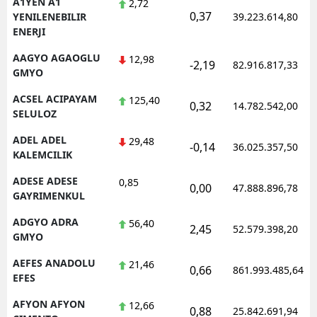
A1YEN A1
2,72
0,37
YENILENEBILIR
39.223.614,80
ENERJI
AAGYO AGAOGLU
12,98
-2,19
82.916.817,33
GMYO
ACSEL ACIPAYAM
125,40
0,32
14.782.542,00
SELULOZ
ADEL ADEL
29,48
-0,14
36.025.357,50
KALEMCILIK
ADESE ADESE
0,85
0,00
47.888.896,78
GAYRIMENKUL
ADGYO ADRA
56,40
2,45
52.579.398,20
GMYO
AEFES ANADOLU
21,46
0,66
861.993.485,64
EFES
AFYON AFYON
12,66
0,88
25.842.691,94