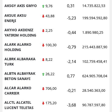
0,31
AKSGY AKIS GMYO
14.735.822,53
9,76
AKSUE AKSU
43,88
-5,23
199.594.592,80
ENERJI
AKYHO AKDENIZ
2,25
-0,44
1.890.980,25
YATIRIM HOLDING
ALARK ALARKO
100,30
-0,79
215.443.887,90
HOLDING
ALBRK ALBARAKA
8,22
-2,14
102.759.458,41
TURK
ALBTN ALBAYRAK
26,22
0,77
624.905.708,04
BETON SANAYI
ALCAR ALARKO
706,00
-0,21
28.540.363,00
CARRIER
ALCTL ALCATEL
175,20
-3,68
90.787.597,80
LUCENT TELETAS