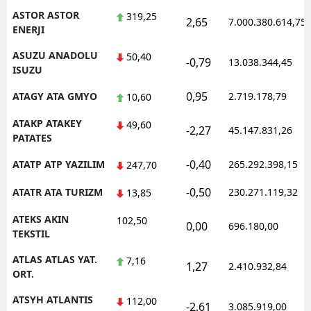
ASTOR ASTOR
319,25
2,65
7.000.380.614,75
ENERJI
ASUZU ANADOLU
50,40
-0,79
13.038.344,45
ISUZU
0,95
ATAGY ATA GMYO
2.719.178,79
10,60
ATAKP ATAKEY
49,60
-2,27
45.147.831,26
PATATES
-0,40
ATATP ATP YAZILIM
265.292.398,15
247,70
-0,50
ATATR ATA TURIZM
230.271.119,32
13,85
ATEKS AKIN
102,50
0,00
696.180,00
TEKSTIL
ATLAS ATLAS YAT.
7,16
1,27
2.410.932,84
ORT.
ATSYH ATLANTIS
112,00
-2,61
3.085.919,00