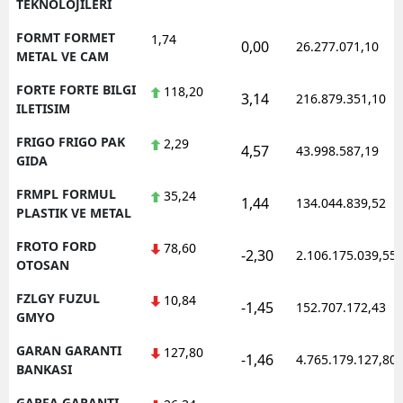
TEKNOLOJILERI
FORMT FORMET
1,74
0,00
26.277.071,10
METAL VE CAM
FORTE FORTE BILGI
118,20
3,14
216.879.351,10
ILETISIM
FRIGO FRIGO PAK
2,29
4,57
43.998.587,19
GIDA
FRMPL FORMUL
35,24
1,44
134.044.839,52
PLASTIK VE METAL
FROTO FORD
78,60
-2,30
2.106.175.039,55
OTOSAN
FZLGY FUZUL
10,84
-1,45
152.707.172,43
GMYO
GARAN GARANTI
127,80
-1,46
4.765.179.127,80
BANKASI
GARFA GARANTI