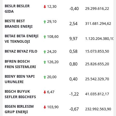
BESLR BESLER
12,30
-0,40
29.299.616,22
GIDA
BESTE BEST
29,10
2,54
311.681.294,62
BRANDS ENERJI
BETAE BETA ENERJI
108,60
9,97
1.120.204.380,10
VE TEKNOLOJI
0,58
BEYAZ BEYAZ FILO
15.073.853,50
24,20
BFREN BOSCH
126,20
0,80
25.826.655,20
FREN SISTEMLERI
BIENY BIEN YAPI
20,00
0,40
25.542.329,70
URUNLERI
BIGCH BUYUK
6,47
-1,22
41.035.812,17
SEFLER BIGCHEFS
BIGEN BIRLESIM
103,90
-0,67
232.992.563,90
GRUP ENERJI