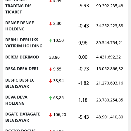
8,44
-9,93
TRADING DIS
90.392.235,48
TICARET
DENGE DENGE
2,30
-0,43
34.252.223,88
HOLDING
DERHL DERLUKS
10,50
0,96
89.544.754,21
YATIRIM HOLDING
0,00
DERIM DERIMOD
4.431.692,32
33,80
-0,73
DESA DESA DERI
15.052.866,32
9,55
DESPC DESPEC
38,94
-1,82
21.270.693,16
BILGISAYAR
DEVA DEVA
68,85
1,18
23.780.254,85
HOLDING
DGATE DATAGATE
106,20
-5,43
48.901.410,80
BILGISAYAR
DGGYO DOGUS