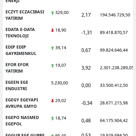
ENERJI
ECZYT ECZACIBASI
329,00
2,17
194.546.729,50
YATIRIM
EDATA E-DATA
18,90
-1,31
89.418.870,57
TEKNOLOJI
EDIP EDIP
39,14
0,67
99.824.646,44
GAYRIMENKUL
EFOR EFOR
19,07
3,92
2.301.238.289,05
YATIRIM
EGEEN EGE
5.230,00
0,00
33.500.412,50
ENDUSTRI
EGEGY EGEYAPI
29,02
-0,34
28.671.215,98
AVRUPA GMYO
EGEPO NASMED
18,74
0,48
64.175.904,42
EGEPOL
0,53
EGGUB EGE GUBRE
19.929.684,50
95,45