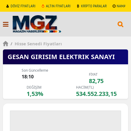
DÖVİZ FİYATLARI
ALTIN FİYATLARI
KRİPTO PARALAR
NAMAZ V
/
Hisse Senedi Fiyatları
GESAN GIRISIM ELEKTRIK SANAYI
Son Güncelleme
FİYAT
18:10
82,75
DEĞİŞİM
HACİM(TL)
1,53%
534.552.233,15