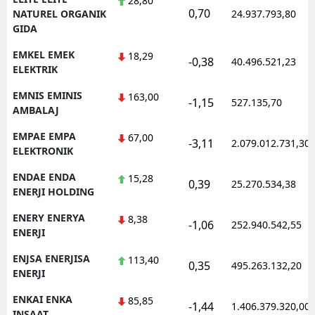
28,80
0,70
NATUREL ORGANIK
24.937.793,80
GIDA
EMKEL EMEK
18,29
-0,38
40.496.521,23
ELEKTRIK
EMNIS EMINIS
163,00
-1,15
527.135,70
AMBALAJ
EMPAE EMPA
67,00
-3,11
2.079.012.731,30
ELEKTRONIK
ENDAE ENDA
15,28
0,39
25.270.534,38
ENERJI HOLDING
ENERY ENERYA
8,38
-1,06
252.940.542,55
ENERJI
ENJSA ENERJISA
113,40
0,35
495.263.132,20
ENERJI
ENKAI ENKA
85,85
-1,44
1.406.379.320,00
INSAAT