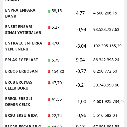
ENPRA ENPARA
58,15
4,77
4.500.206,15
BANK
ENSRI ENSARI
5,27
-0,94
93.523.737,63
SINAI YATIRIMLAR
ENTRA IC ENTERRA
4,78
-3,04
192.305.165,29
YEN. ENERJI
9,04
EPLAS EGEPLAST
86.342.398,24
5,79
-0,77
ERBOS ERBOSAN
6.250.772,60
154,80
ERCB ERCIYAS
47,70
-0,21
30.743.990,60
CELIK BORU
EREGL EREGLI
41,56
-1,00
4.601.925.734,44
DEMIR CELIK
-0,96
ERSU ERSU GIDA
5.516.582,04
22,74
0,18
ESCAR ESCAR FILO
67.898.891,58
44,82