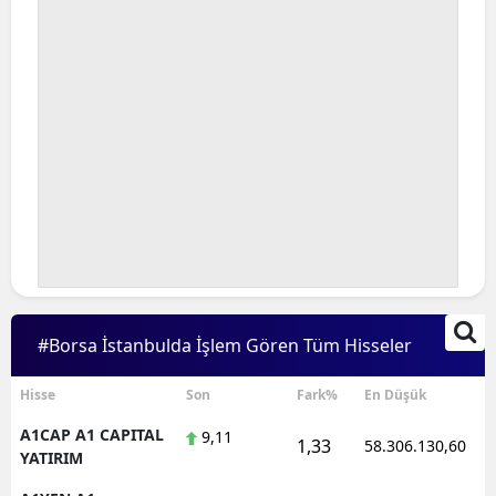
#Borsa İstanbulda İşlem Gören Tüm Hisseler
Hisse
Son
Fark%
En Düşük
A1CAP A1 CAPITAL
9,11
1,33
58.306.130,60
YATIRIM