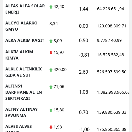
ALFAS ALFA SOLAR
42,40
1,44
64.226.651,94
ENERJI
ALGYO ALARKO
3,34
0,00
120.008.309,71
GMYO
0,50
ALKA ALKIM KAGIT
9.778.140,99
8,09
ALKIM ALKIM
15,97
-0,81
16.525.582,48
KIMYA
ALKLC ALTINKILIC
420,00
2,69
526.507.599,50
GIDA VE SUT
ALTINS1
71,06
1,08
DARPHANE ALTIN
1.382.998.966,67
SERTIFIKASI
ALTNY ALTINAY
15,80
0,70
139.880.639,33
SAVUNMA
ALVES ALVES
1,98
-1,00
175.850.365,38