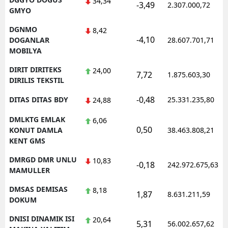
34,34
-3,49
2.307.000,72
GMYO
DGNMO
8,42
-4,10
DOGANLAR
28.607.701,71
MOBILYA
DIRIT DIRITEKS
24,00
7,72
1.875.603,30
DIRILIS TEKSTIL
-0,48
DITAS DITAS BDY
25.331.235,80
24,88
DMLKTG EMLAK
6,06
0,50
KONUT DAMLA
38.463.808,21
KENT GMS
DMRGD DMR UNLU
10,83
-0,18
242.972.675,63
MAMULLER
DMSAS DEMISAS
8,18
1,87
8.631.211,59
DOKUM
DNISI DINAMIK ISI
20,64
5,31
56.002.657,62