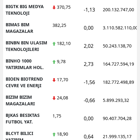
BIGTK BIG MEDYA
370,75
-1,13
200.132.747,00
TEKNOLOJI
BIMAS BIM
382,25
0,00
3.110.582.110,00
MAGAZALAR
BINBN BIN ULASIM
182,10
2,02
50.243.138,70
TEKNOLOJILERI
BINHO 1000
9,78
2,73
164.727.594,19
YATIRIMLAR HOL.
BIOEN BIOTREND
17,70
-1,56
182.772.498,89
CEVRE VE ENERJI
BIZIM BIZIM
24,08
-0,66
5.899.293,32
MAGAZALARI
BJKAS BESIKTAS
1,75
0,00
90.407.704,28
FUTBOL YAT.
BLCYT BILICI
18,90
0,64
21.999.135,17
YATIRIM