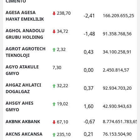
CIMENTO
AGESA AGESA
238,70
-2,41
166.209.655,25
HAYAT EMEKLILIK
AGHOL ANADOLU
34,72
-1,48
91.358.768,56
GRUBU HOLDING
AGROT AGROTECH
2,32
0,43
34.100.258,91
TEKNOLOJI
AGYO ATAKULE
7,30
0,00
2.450.814,57
GMYO
AHGAZ AHLATCI
32,22
0,37
92.934.703,20
DOGALGAZ
AHSGY AHES
19,02
1,60
42.930.943,63
GMYO
-0,67
AKBNK AKBANK
8.774.651.783,65
67,10
0,21
AKCNS AKCANSA
76.153.504,90
235,10