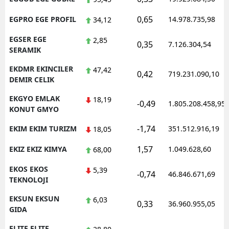
0,65
EGPRO EGE PROFIL
14.978.735,98
34,12
EGSER EGE
2,85
0,35
7.126.304,54
SERAMIK
EKDMR EKINCILER
47,42
0,42
719.231.090,10
DEMIR CELIK
EKGYO EMLAK
18,19
-0,49
1.805.208.458,95
KONUT GMYO
-1,74
EKIM EKIM TURIZM
351.512.916,19
18,05
1,57
EKIZ EKIZ KIMYA
1.049.628,60
68,00
EKOS EKOS
5,39
-0,74
46.846.671,69
TEKNOLOJI
EKSUN EKSUN
6,03
0,33
36.960.955,05
GIDA
ELITE ELITE