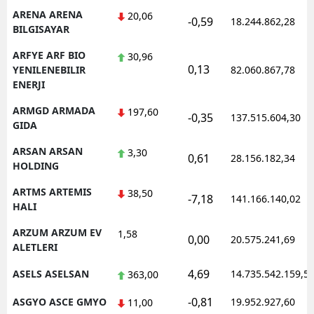
ARENA ARENA
20,06
-0,59
18.244.862,28
BILGISAYAR
ARFYE ARF BIO
30,96
0,13
YENILENEBILIR
82.060.867,78
ENERJI
ARMGD ARMADA
197,60
-0,35
137.515.604,30
GIDA
ARSAN ARSAN
3,30
0,61
28.156.182,34
HOLDING
ARTMS ARTEMIS
38,50
-7,18
141.166.140,02
HALI
ARZUM ARZUM EV
1,58
0,00
20.575.241,69
ALETLERI
4,69
ASELS ASELSAN
14.735.542.159,5
363,00
-0,81
ASGYO ASCE GMYO
19.952.927,60
11,00