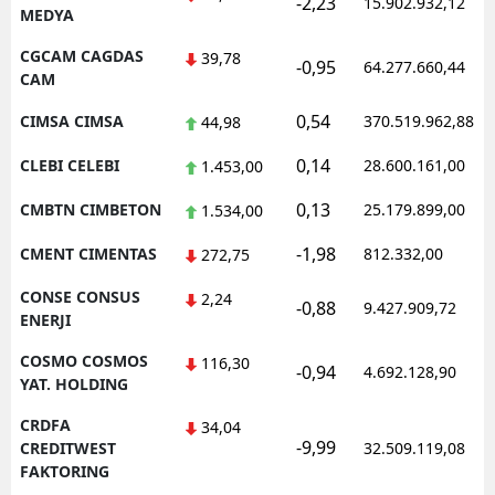
-2,23
15.902.932,12
MEDYA
CGCAM CAGDAS
39,78
-0,95
64.277.660,44
CAM
0,54
CIMSA CIMSA
370.519.962,88
44,98
0,14
CLEBI CELEBI
28.600.161,00
1.453,00
0,13
CMBTN CIMBETON
25.179.899,00
1.534,00
-1,98
CMENT CIMENTAS
812.332,00
272,75
CONSE CONSUS
2,24
-0,88
9.427.909,72
ENERJI
COSMO COSMOS
116,30
-0,94
4.692.128,90
YAT. HOLDING
CRDFA
34,04
-9,99
CREDITWEST
32.509.119,08
FAKTORING