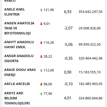
KABLO
ANELE ANEL
121,90
6,93
353.642.247,50
ELEKTRIK
ANGEN ANATOLIA
9,01
-2,07
TANI VE
29.008.926,06
BIYOTEKNOLOJI
ANHYT ANADOLU
116,30
-5,06
99.939.322,50
HAYAT EMEK.
ANSGR ANADOLU
28,22
-0,35
320.404.442,96
SIGORTA
ARASE DOGU ARAS
112,00
0,90
15.183.555,10
ENERJI
-0,10
ARCLK ARCELIK
182.485.903,45
98,00
ARDYZ ARD
77,90
4,01
BILISIM
324.860.664,80
TEKNOLOJILERI