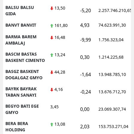
BALSU BALSU
13,50
-5,20
2.257.746.210,65
GIDA
4,93
BANVT BANVIT
74.623.991,30
161,80
BARMA BAREM
16,48
-9,99
1.756.323,04
AMBALAJ
BASCM BASTAS
13,24
0,30
1.214.225,68
BASKENT CIMENTO
BASGZ BASKENT
44,28
-1,64
13.948.785,10
DOGALGAZ GMYO
BAYRK BAYRAK
4,16
-0,24
13.676.712,70
TABAN SANAYI
BEGYO BATI EGE
3,45
0,00
23.069.307,74
GMYO
BERA BERA
13,08
2,03
153.753.271,04
HOLDING