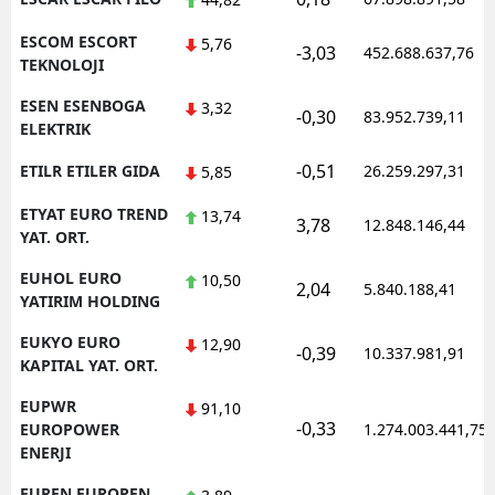
ESCOM ESCORT
5,76
-3,03
452.688.637,76
TEKNOLOJI
ESEN ESENBOGA
3,32
-0,30
83.952.739,11
ELEKTRIK
-0,51
ETILR ETILER GIDA
26.259.297,31
5,85
ETYAT EURO TREND
13,74
3,78
12.848.146,44
YAT. ORT.
EUHOL EURO
10,50
2,04
5.840.188,41
YATIRIM HOLDING
EUKYO EURO
12,90
-0,39
10.337.981,91
KAPITAL YAT. ORT.
EUPWR
91,10
-0,33
EUROPOWER
1.274.003.441,75
ENERJI
EUREN EUROPEN