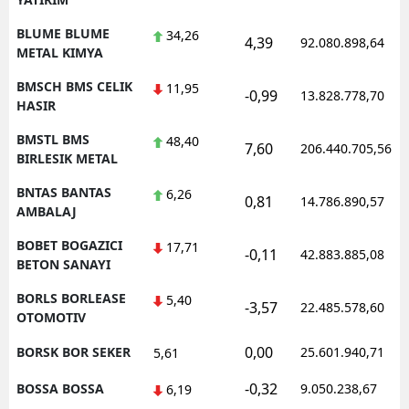
BLUME BLUME
34,26
4,39
92.080.898,64
METAL KIMYA
BMSCH BMS CELIK
11,95
-0,99
13.828.778,70
HASIR
BMSTL BMS
48,40
7,60
206.440.705,56
BIRLESIK METAL
BNTAS BANTAS
6,26
0,81
14.786.890,57
AMBALAJ
BOBET BOGAZICI
17,71
-0,11
42.883.885,08
BETON SANAYI
BORLS BORLEASE
5,40
-3,57
22.485.578,60
OTOMOTIV
0,00
BORSK BOR SEKER
25.601.940,71
5,61
-0,32
BOSSA BOSSA
9.050.238,67
6,19