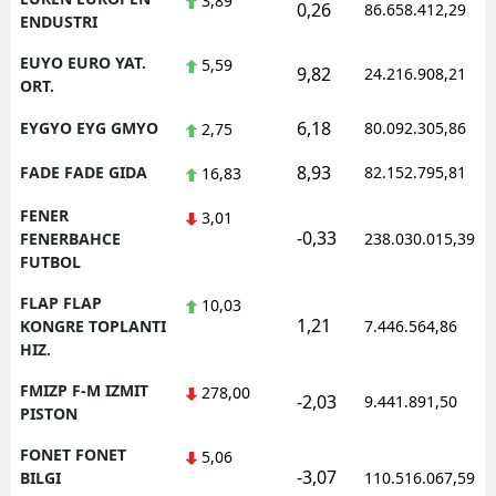
3,89
0,26
86.658.412,29
ENDUSTRI
EUYO EURO YAT.
5,59
9,82
24.216.908,21
ORT.
6,18
EYGYO EYG GMYO
80.092.305,86
2,75
8,93
FADE FADE GIDA
82.152.795,81
16,83
FENER
3,01
-0,33
FENERBAHCE
238.030.015,39
FUTBOL
FLAP FLAP
10,03
1,21
KONGRE TOPLANTI
7.446.564,86
HIZ.
FMIZP F-M IZMIT
278,00
-2,03
9.441.891,50
PISTON
FONET FONET
5,06
-3,07
BILGI
110.516.067,59