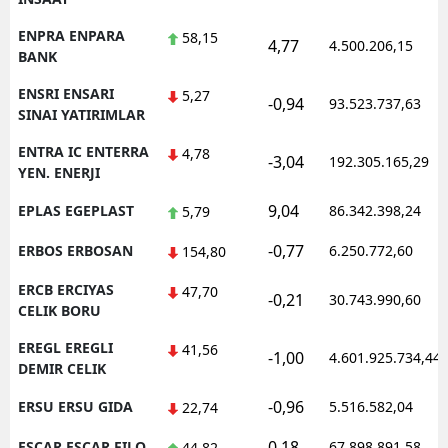
ENPRA ENPARA
58,15
4,77
4.500.206,15
BANK
ENSRI ENSARI
5,27
-0,94
93.523.737,63
SINAI YATIRIMLAR
ENTRA IC ENTERRA
4,78
-3,04
192.305.165,29
YEN. ENERJI
9,04
EPLAS EGEPLAST
86.342.398,24
5,79
-0,77
ERBOS ERBOSAN
6.250.772,60
154,80
ERCB ERCIYAS
47,70
-0,21
30.743.990,60
CELIK BORU
EREGL EREGLI
41,56
-1,00
4.601.925.734,44
DEMIR CELIK
-0,96
ERSU ERSU GIDA
5.516.582,04
22,74
0,18
ESCAR ESCAR FILO
67.898.891,58
44,82