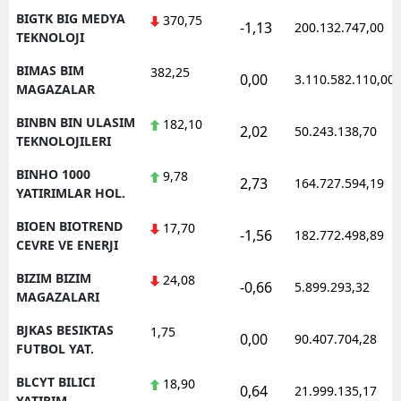
BIGTK BIG MEDYA
370,75
-1,13
200.132.747,00
TEKNOLOJI
BIMAS BIM
382,25
0,00
3.110.582.110,00
MAGAZALAR
BINBN BIN ULASIM
182,10
2,02
50.243.138,70
TEKNOLOJILERI
BINHO 1000
9,78
2,73
164.727.594,19
YATIRIMLAR HOL.
BIOEN BIOTREND
17,70
-1,56
182.772.498,89
CEVRE VE ENERJI
BIZIM BIZIM
24,08
-0,66
5.899.293,32
MAGAZALARI
BJKAS BESIKTAS
1,75
0,00
90.407.704,28
FUTBOL YAT.
BLCYT BILICI
18,90
0,64
21.999.135,17
YATIRIM