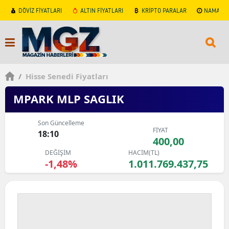
DÖVİZ FİYATLARI
ALTIN FİYATLARI
KRİPTO PARALAR
NAMAZ V
/
Hisse Senedi Fiyatları
MPARK MLP SAGLIK
Son Güncelleme
FİYAT
18:10
400,00
DEĞİŞİM
HACİM(TL)
-1,48%
1.011.769.437,75