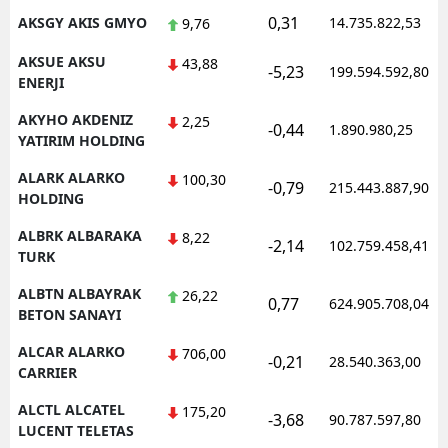
0,31
AKSGY AKIS GMYO
14.735.822,53
9,76
AKSUE AKSU
43,88
-5,23
199.594.592,80
ENERJI
AKYHO AKDENIZ
2,25
-0,44
1.890.980,25
YATIRIM HOLDING
ALARK ALARKO
100,30
-0,79
215.443.887,90
HOLDING
ALBRK ALBARAKA
8,22
-2,14
102.759.458,41
TURK
ALBTN ALBAYRAK
26,22
0,77
624.905.708,04
BETON SANAYI
ALCAR ALARKO
706,00
-0,21
28.540.363,00
CARRIER
ALCTL ALCATEL
175,20
-3,68
90.787.597,80
LUCENT TELETAS