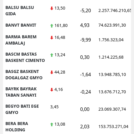
BALSU BALSU
13,50
-5,20
2.257.746.210,65
GIDA
4,93
BANVT BANVIT
74.623.991,30
161,80
BARMA BAREM
16,48
-9,99
1.756.323,04
AMBALAJ
BASCM BASTAS
13,24
0,30
1.214.225,68
BASKENT CIMENTO
BASGZ BASKENT
44,28
-1,64
13.948.785,10
DOGALGAZ GMYO
BAYRK BAYRAK
4,16
-0,24
13.676.712,70
TABAN SANAYI
BEGYO BATI EGE
3,45
0,00
23.069.307,74
GMYO
BERA BERA
13,08
2,03
153.753.271,04
HOLDING