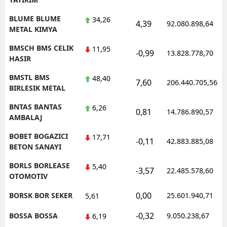
BLUME BLUME
34,26
4,39
92.080.898,64
METAL KIMYA
BMSCH BMS CELIK
11,95
-0,99
13.828.778,70
HASIR
BMSTL BMS
48,40
7,60
206.440.705,56
BIRLESIK METAL
BNTAS BANTAS
6,26
0,81
14.786.890,57
AMBALAJ
BOBET BOGAZICI
17,71
-0,11
42.883.885,08
BETON SANAYI
BORLS BORLEASE
5,40
-3,57
22.485.578,60
OTOMOTIV
0,00
BORSK BOR SEKER
25.601.940,71
5,61
-0,32
BOSSA BOSSA
9.050.238,67
6,19