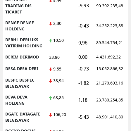
8,44
-9,93
TRADING DIS
90.392.235,48
TICARET
DENGE DENGE
2,30
-0,43
34.252.223,88
HOLDING
DERHL DERLUKS
10,50
0,96
89.544.754,21
YATIRIM HOLDING
0,00
DERIM DERIMOD
4.431.692,32
33,80
-0,73
DESA DESA DERI
15.052.866,32
9,55
DESPC DESPEC
38,94
-1,82
21.270.693,16
BILGISAYAR
DEVA DEVA
68,85
1,18
23.780.254,85
HOLDING
DGATE DATAGATE
106,20
-5,43
48.901.410,80
BILGISAYAR
DGGYO DOGUS