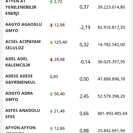
A1YEN A1
2,72
0,37
YENILENEBILIR
39.223.614,80
ENERJI
AAGYO AGAOGLU
12,98
-2,19
82.916.817,33
GMYO
ACSEL ACIPAYAM
125,40
0,32
14.782.542,00
SELULOZ
ADEL ADEL
29,48
-0,14
36.025.357,50
KALEMCILIK
ADESE ADESE
0,85
0,00
47.888.896,78
GAYRIMENKUL
ADGYO ADRA
56,40
2,45
52.579.398,20
GMYO
AEFES ANADOLU
21,46
0,66
861.993.485,64
EFES
AFYON AFYON
12,66
0,88
25.842.691,94