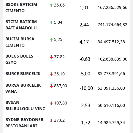
BSOKE BATICIM
36,06
1,01
167.236.529,66
CIMENTO
BTCIM BATICIM
5,04
2,44
741.174.664,32
BATI ANADOLU
BUCIM BURSA
5,25
4,17
34.497.512,38
CIMENTO
BULGS BULLS
37,82
-0,63
102.638.839,00
GSYO
-5,00
BURCE BURCELIK
85.773.391,66
36,10
BURVA BURCELIK
837,00
-10,00
53.091.336,00
VANA
BVSAN
107,80
-2,53
50.610.116,00
BULBULOGLU VINC
BYDNR BAYDONER
37,62
-1,72
14.989.759,34
RESTORANLARI