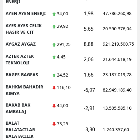
ENERJI
1,98
AYEN AYEN ENERJI
47.786.260,98
34,00
AYES AYES CELIK
29,92
5,65
20.590.376,04
HASIR VE CIT
8,88
AYGAZ AYGAZ
921.219.500,75
291,25
AZTEK AZTEK
4,45
2,06
21.644.618,19
TEKNOLOJI
1,66
BAGFS BAGFAS
23.187.019,78
24,52
BAHKM BAHADIR
116,10
-6,97
82.949.189,40
KIMYA
BAKAB BAK
44,00
-2,91
13.505.585,10
AMBALAJ
BALAT
73,25
-3,30
BALATACILAR
1.240.357,60
BALATACILIK