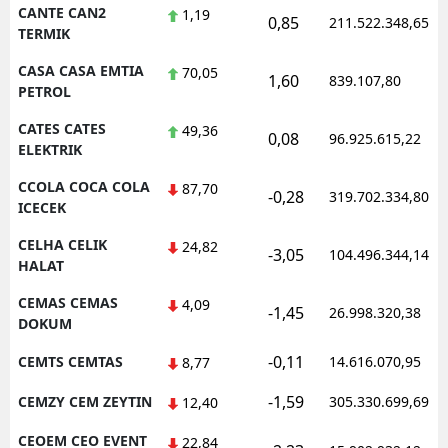
CANTE CAN2
1,19
0,85
211.522.348,65
TERMIK
CASA CASA EMTIA
70,05
1,60
839.107,80
PETROL
CATES CATES
49,36
0,08
96.925.615,22
ELEKTRIK
CCOLA COCA COLA
87,70
-0,28
319.702.334,80
ICECEK
CELHA CELIK
24,82
-3,05
104.496.344,14
HALAT
CEMAS CEMAS
4,09
-1,45
26.998.320,38
DOKUM
-0,11
CEMTS CEMTAS
14.616.070,95
8,77
-1,59
CEMZY CEM ZEYTIN
305.330.699,69
12,40
CEOEM CEO EVENT
22,84