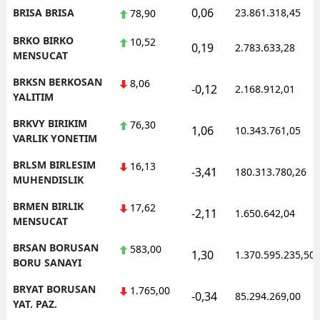
0,06
BRISA BRISA
23.861.318,45
78,90
BRKO BIRKO
10,52
0,19
2.783.633,28
MENSUCAT
BRKSN BERKOSAN
8,06
-0,12
2.168.912,01
YALITIM
BRKVY BIRIKIM
76,30
1,06
10.343.761,05
VARLIK YONETIM
BRLSM BIRLESIM
16,13
-3,41
180.313.780,26
MUHENDISLIK
BRMEN BIRLIK
17,62
-2,11
1.650.642,04
MENSUCAT
BRSAN BORUSAN
583,00
1,30
1.370.595.235,50
BORU SANAYI
BRYAT BORUSAN
1.765,00
-0,34
85.294.269,00
YAT. PAZ.