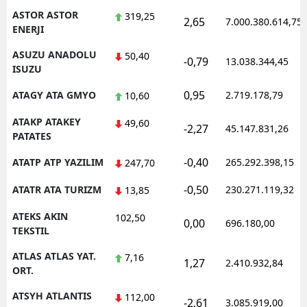
ASTOR ASTOR
319,25
2,65
7.000.380.614,75
ENERJI
ASUZU ANADOLU
50,40
-0,79
13.038.344,45
ISUZU
0,95
ATAGY ATA GMYO
2.719.178,79
10,60
ATAKP ATAKEY
49,60
-2,27
45.147.831,26
PATATES
-0,40
ATATP ATP YAZILIM
265.292.398,15
247,70
-0,50
ATATR ATA TURIZM
230.271.119,32
13,85
ATEKS AKIN
102,50
0,00
696.180,00
TEKSTIL
ATLAS ATLAS YAT.
7,16
1,27
2.410.932,84
ORT.
ATSYH ATLANTIS
112,00
-2,61
3.085.919,00