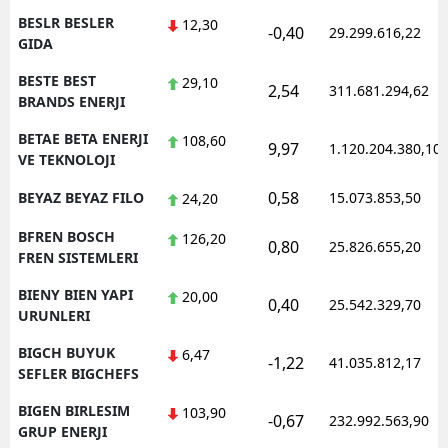
BESLR BESLER
12,30
-0,40
29.299.616,22
GIDA
BESTE BEST
29,10
2,54
311.681.294,62
BRANDS ENERJI
BETAE BETA ENERJI
108,60
9,97
1.120.204.380,10
VE TEKNOLOJI
0,58
BEYAZ BEYAZ FILO
15.073.853,50
24,20
BFREN BOSCH
126,20
0,80
25.826.655,20
FREN SISTEMLERI
BIENY BIEN YAPI
20,00
0,40
25.542.329,70
URUNLERI
BIGCH BUYUK
6,47
-1,22
41.035.812,17
SEFLER BIGCHEFS
BIGEN BIRLESIM
103,90
-0,67
232.992.563,90
GRUP ENERJI