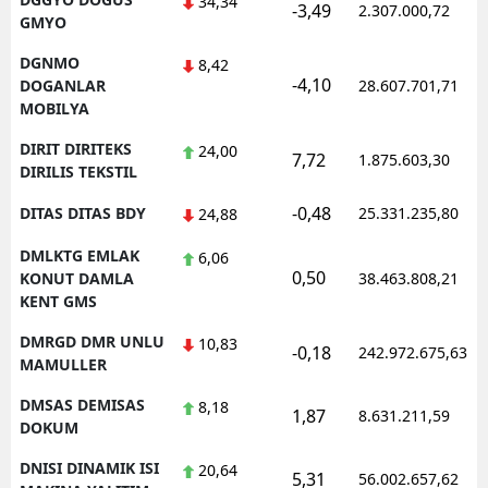
34,34
-3,49
2.307.000,72
GMYO
DGNMO
8,42
-4,10
DOGANLAR
28.607.701,71
MOBILYA
DIRIT DIRITEKS
24,00
7,72
1.875.603,30
DIRILIS TEKSTIL
-0,48
DITAS DITAS BDY
25.331.235,80
24,88
DMLKTG EMLAK
6,06
0,50
KONUT DAMLA
38.463.808,21
KENT GMS
DMRGD DMR UNLU
10,83
-0,18
242.972.675,63
MAMULLER
DMSAS DEMISAS
8,18
1,87
8.631.211,59
DOKUM
DNISI DINAMIK ISI
20,64
5,31
56.002.657,62