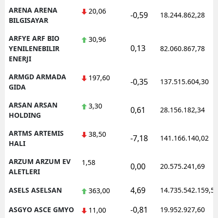
ARENA ARENA
20,06
-0,59
18.244.862,28
BILGISAYAR
ARFYE ARF BIO
30,96
0,13
YENILENEBILIR
82.060.867,78
ENERJI
ARMGD ARMADA
197,60
-0,35
137.515.604,30
GIDA
ARSAN ARSAN
3,30
0,61
28.156.182,34
HOLDING
ARTMS ARTEMIS
38,50
-7,18
141.166.140,02
HALI
ARZUM ARZUM EV
1,58
0,00
20.575.241,69
ALETLERI
4,69
ASELS ASELSAN
14.735.542.159,5
363,00
-0,81
ASGYO ASCE GMYO
19.952.927,60
11,00