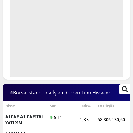
#Borsa İstanbulda İşlem Gören Tüm Hisseler
Hisse
Son
Fark%
En Düşük
A1CAP A1 CAPITAL
9,11
1,33
58.306.130,60
YATIRIM