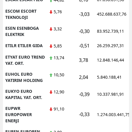
ESCOM ESCORT
5,76
-3,03
452.688.637,76
TEKNOLOJI
ESEN ESENBOGA
3,32
-0,30
83.952.739,11
ELEKTRIK
-0,51
ETILR ETILER GIDA
26.259.297,31
5,85
ETYAT EURO TREND
13,74
3,78
12.848.146,44
YAT. ORT.
EUHOL EURO
10,50
2,04
5.840.188,41
YATIRIM HOLDING
EUKYO EURO
12,90
-0,39
10.337.981,91
KAPITAL YAT. ORT.
EUPWR
91,10
-0,33
EUROPOWER
1.274.003.441,75
ENERJI
EUREN EUROPEN