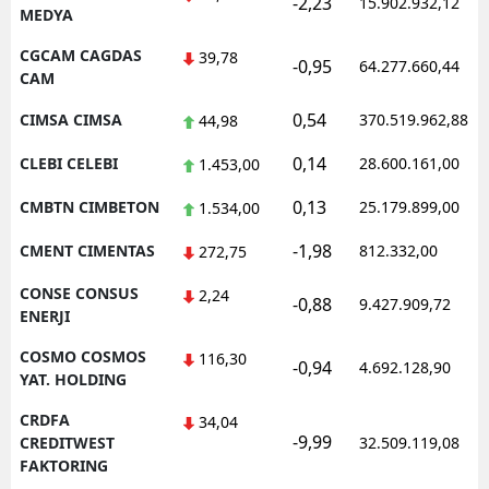
-2,23
15.902.932,12
MEDYA
CGCAM CAGDAS
39,78
-0,95
64.277.660,44
CAM
0,54
CIMSA CIMSA
370.519.962,88
44,98
0,14
CLEBI CELEBI
28.600.161,00
1.453,00
0,13
CMBTN CIMBETON
25.179.899,00
1.534,00
-1,98
CMENT CIMENTAS
812.332,00
272,75
CONSE CONSUS
2,24
-0,88
9.427.909,72
ENERJI
COSMO COSMOS
116,30
-0,94
4.692.128,90
YAT. HOLDING
CRDFA
34,04
-9,99
CREDITWEST
32.509.119,08
FAKTORING