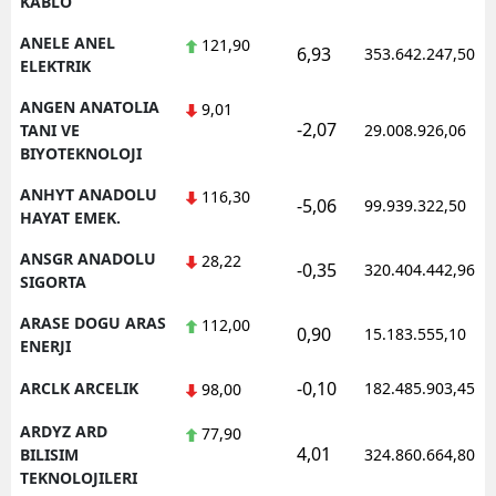
KABLO
ANELE ANEL
121,90
6,93
353.642.247,50
ELEKTRIK
ANGEN ANATOLIA
9,01
-2,07
TANI VE
29.008.926,06
BIYOTEKNOLOJI
ANHYT ANADOLU
116,30
-5,06
99.939.322,50
HAYAT EMEK.
ANSGR ANADOLU
28,22
-0,35
320.404.442,96
SIGORTA
ARASE DOGU ARAS
112,00
0,90
15.183.555,10
ENERJI
-0,10
ARCLK ARCELIK
182.485.903,45
98,00
ARDYZ ARD
77,90
4,01
BILISIM
324.860.664,80
TEKNOLOJILERI