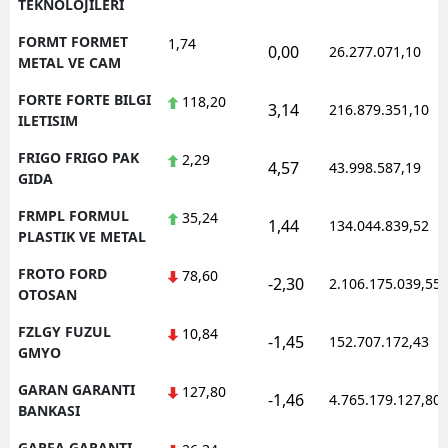
TEKNOLOJILERI
FORMT FORMET
1,74
0,00
26.277.071,10
METAL VE CAM
FORTE FORTE BILGI
118,20
3,14
216.879.351,10
ILETISIM
FRIGO FRIGO PAK
2,29
4,57
43.998.587,19
GIDA
FRMPL FORMUL
35,24
1,44
134.044.839,52
PLASTIK VE METAL
FROTO FORD
78,60
-2,30
2.106.175.039,55
OTOSAN
FZLGY FUZUL
10,84
-1,45
152.707.172,43
GMYO
GARAN GARANTI
127,80
-1,46
4.765.179.127,80
BANKASI
GARFA GARANTI