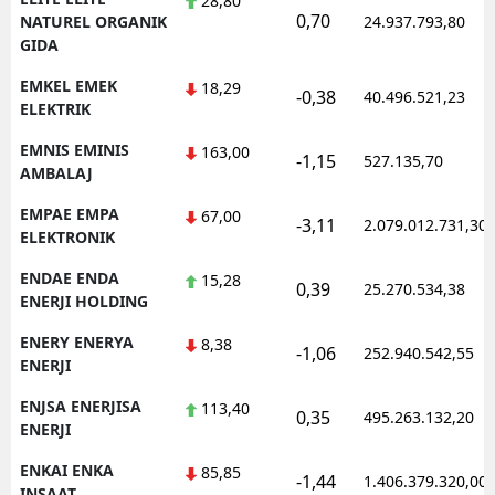
28,80
0,70
NATUREL ORGANIK
24.937.793,80
GIDA
EMKEL EMEK
18,29
-0,38
40.496.521,23
ELEKTRIK
EMNIS EMINIS
163,00
-1,15
527.135,70
AMBALAJ
EMPAE EMPA
67,00
-3,11
2.079.012.731,30
ELEKTRONIK
ENDAE ENDA
15,28
0,39
25.270.534,38
ENERJI HOLDING
ENERY ENERYA
8,38
-1,06
252.940.542,55
ENERJI
ENJSA ENERJISA
113,40
0,35
495.263.132,20
ENERJI
ENKAI ENKA
85,85
-1,44
1.406.379.320,00
INSAAT