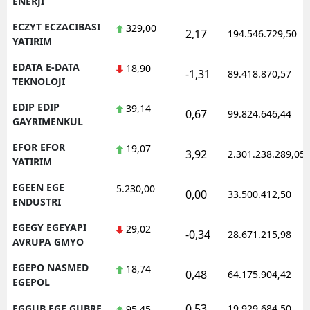
ENERJI
ECZYT ECZACIBASI
329,00
2,17
194.546.729,50
YATIRIM
EDATA E-DATA
18,90
-1,31
89.418.870,57
TEKNOLOJI
EDIP EDIP
39,14
0,67
99.824.646,44
GAYRIMENKUL
EFOR EFOR
19,07
3,92
2.301.238.289,05
YATIRIM
EGEEN EGE
5.230,00
0,00
33.500.412,50
ENDUSTRI
EGEGY EGEYAPI
29,02
-0,34
28.671.215,98
AVRUPA GMYO
EGEPO NASMED
18,74
0,48
64.175.904,42
EGEPOL
0,53
EGGUB EGE GUBRE
19.929.684,50
95,45