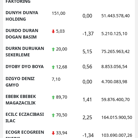
FAKTORING
DUNYH DUNYA
151,00
0,00
51.443.578,40
HOLDING
DURDO DURAN
5,03
-1,37
5.210.125,10
DOGAN BASIM
DURKN DURUKAN
20,00
5,15
75.265.963,42
SEKERLEME
0,56
DYOBY DYO BOYA
8.853.056,54
12,68
DZGYO DENIZ
7,10
0,00
4.700.083,98
GMYO
EBEBK EBEBEK
89,70
1,41
59.876.400,70
MAGAZACILIK
ECILC ECZACIBASI
70,50
2,25
164.015.900,50
ILAC
ECOGR ECOGREEN
33,94
-1,34
103.690.007,26