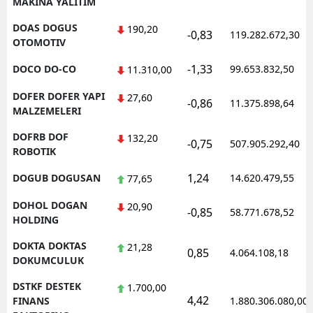
MAKINA YALITIM
DOAS DOGUS
190,20
-0,83
119.282.672,30
OTOMOTIV
-1,33
DOCO DO-CO
99.653.832,50
11.310,00
DOFER DOFER YAPI
27,60
-0,86
11.375.898,64
MALZEMELERI
DOFRB DOF
132,20
-0,75
507.905.292,40
ROBOTIK
1,24
DOGUB DOGUSAN
14.620.479,55
77,65
DOHOL DOGAN
20,90
-0,85
58.771.678,52
HOLDING
DOKTA DOKTAS
21,28
0,85
4.064.108,18
DOKUMCULUK
DSTKF DESTEK
1.700,00
4,42
FINANS
1.880.306.080,00