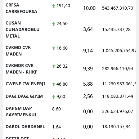
CRFSA
191,40
10,00
543.467.310,70
CARREFOURSA
CUSAN
24,50
3,64
CUHADAROGLU
15.435.737,28
METAL
CVKMD CVK
16,60
9,14
1.045.206.754,97
MADEN
CVKMDR CVK
26,32
9,39
282.966.110,94
MADEN - RHKP
5,88
CWENE CW ENERJI
11.230.937.061,6
46,80
2,56
DAGI DAGI GIYIM
118.683.371,44
9,60
DAPGM DAP
8,60
0,00
326.624.976,07
GAYRIMENKUL
0,00
DARDL DARDANEL
18.130.157,34
1,64
DCTTR DCT