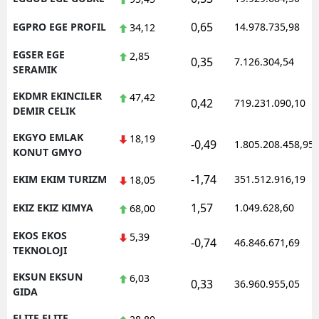
0,65
EGPRO EGE PROFIL
14.978.735,98
34,12
EGSER EGE
2,85
0,35
7.126.304,54
SERAMIK
EKDMR EKINCILER
47,42
0,42
719.231.090,10
DEMIR CELIK
EKGYO EMLAK
18,19
-0,49
1.805.208.458,95
KONUT GMYO
-1,74
EKIM EKIM TURIZM
351.512.916,19
18,05
1,57
EKIZ EKIZ KIMYA
1.049.628,60
68,00
EKOS EKOS
5,39
-0,74
46.846.671,69
TEKNOLOJI
EKSUN EKSUN
6,03
0,33
36.960.955,05
GIDA
ELITE ELITE