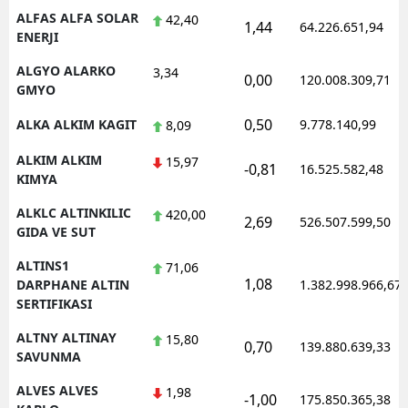
ALFAS ALFA SOLAR
42,40
1,44
64.226.651,94
ENERJI
ALGYO ALARKO
3,34
0,00
120.008.309,71
GMYO
0,50
ALKA ALKIM KAGIT
9.778.140,99
8,09
ALKIM ALKIM
15,97
-0,81
16.525.582,48
KIMYA
ALKLC ALTINKILIC
420,00
2,69
526.507.599,50
GIDA VE SUT
ALTINS1
71,06
1,08
DARPHANE ALTIN
1.382.998.966,67
SERTIFIKASI
ALTNY ALTINAY
15,80
0,70
139.880.639,33
SAVUNMA
ALVES ALVES
1,98
-1,00
175.850.365,38