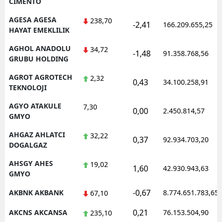
CIMENTO
AGESA AGESA
238,70
-2,41
166.209.655,25
HAYAT EMEKLILIK
AGHOL ANADOLU
34,72
-1,48
91.358.768,56
GRUBU HOLDING
AGROT AGROTECH
2,32
0,43
34.100.258,91
TEKNOLOJI
AGYO ATAKULE
7,30
0,00
2.450.814,57
GMYO
AHGAZ AHLATCI
32,22
0,37
92.934.703,20
DOGALGAZ
AHSGY AHES
19,02
1,60
42.930.943,63
GMYO
-0,67
AKBNK AKBANK
8.774.651.783,65
67,10
0,21
AKCNS AKCANSA
76.153.504,90
235,10