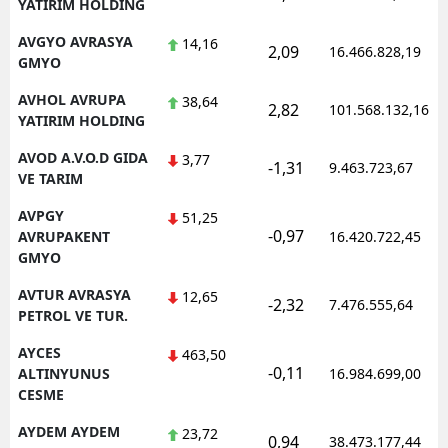
YATIRIM HOLDING
AVGYO AVRASYA
14,16
2,09
16.466.828,19
GMYO
AVHOL AVRUPA
38,64
2,82
101.568.132,16
YATIRIM HOLDING
AVOD A.V.O.D GIDA
3,77
-1,31
9.463.723,67
VE TARIM
AVPGY
51,25
-0,97
AVRUPAKENT
16.420.722,45
GMYO
AVTUR AVRASYA
12,65
-2,32
7.476.555,64
PETROL VE TUR.
AYCES
463,50
-0,11
ALTINYUNUS
16.984.699,00
CESME
AYDEM AYDEM
23,72
0,94
38.473.177,44