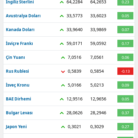
64,2284
64,2653
İngiliz Sterlini
0.23
33,5773
33,6023
Avustralya Doları
0.05
33,9640
33,9869
Kanada Doları
0.07
59,0171
59,0592
İsviçre Frankı
0.17
7,0516
7,0561
Çin Yuanı
0.06
0,5839
0,5854
Rus Rublesi
-0.13
5,0166
5,0213
İsveç Kronu
0.09
12,9516
12,9656
BAE Dirhemi
0.05
28,0626
28,2946
Bulgar Levası
0.37
0,3021
0,3029
Japon Yeni
0.27