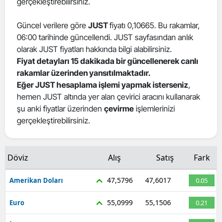
gerçekleştirebilirsiniz.
Güncel verilere göre
JUST
fiyatı 0,10665. Bu rakamlar,
06:00 tarihinde güncellendi. JUST sayfasından anlık
olarak JUST fiyatları hakkında bilgi alabilirsiniz.
Fiyat detayları 15 dakikada bir güncellenerek canlı
rakamlar üzerinden yansıtılmaktadır.
Eğer JUST hesaplama işlemi yapmak isterseniz
,
hemen JUST altında yer alan çevirici aracını kullanarak
şu anki fiyatlar üzerinden
çevirme
işlemlerinizi
gerçekleştirebilirsiniz.
Döviz
Alış
Satış
Fark
47,5796
47,6017
Amerikan Doları
0.05
55,0999
55,1506
Euro
0.21