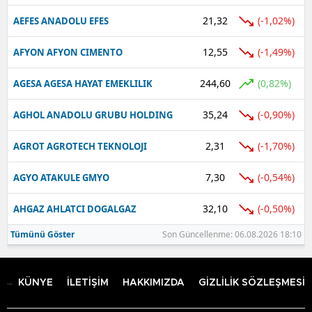
21,32
(-1,02%)
AEFES ANADOLU EFES
12,55
(-1,49%)
AFYON AFYON CIMENTO
244,60
(0,82%)
AGESA AGESA HAYAT EMEKLILIK
35,24
(-0,90%)
AGHOL ANADOLU GRUBU HOLDING
2,31
(-1,70%)
AGROT AGROTECH TEKNOLOJI
7,30
(-0,54%)
AGYO ATAKULE GMYO
32,10
(-0,50%)
AHGAZ AHLATCI DOGALGAZ
Tümünü Göster
Son Güncellenme: 06.08.2026 18:10
KÜNYE
İLETİŞİM
HAKKIMIZDA
GİZLİLİK SÖZLEŞMESİ