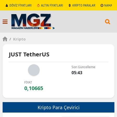
DÖVİZ FİYATLARI
ALTIN FİYATLARI
KRİPTO PARALAR
NAMAZ V
/
Kripto
JUST TetherUS
Son Güncelleme
05:43
FİYAT
0,10665
Kripto Para Çevirici