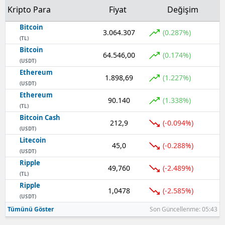
Kripto Para
Fiyat
Değişim
Bitcoin
3.064.307
(0.287%)
(TL)
Bitcoin
64.546,00
(0.174%)
(USDT)
Ethereum
1.898,69
(1.227%)
(USDT)
Ethereum
90.140
(1.338%)
(TL)
Bitcoin Cash
212,9
(-0.094%)
(USDT)
Litecoin
45,0
(-0.288%)
(USDT)
Ripple
49,760
(-2.489%)
(TL)
Ripple
1,0478
(-2.585%)
(USDT)
Tümünü Göster
Son Güncellenme: 05:43