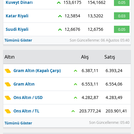
153,6175
154,1662
Kuveyt Dinarı
0.05
12,5854
13,5202
Katar Riyali
0.03
12,6676
12,6756
Suudi Riyali
0.05
Tümünü Göster
Son Güncellenme: 06 Ağustos 05:40
Altın
Alış
Satış
6.393,24
6.387,11
Gram Altın (Kapalı Çarşı)
6.554,06
6.553,11
Gram Altın
4.283,49
4.282,87
Ons Altın / USD
203.901,41
203.777,24
Ons Altın / TL
Son Güncellenme: 05:40
Tümünü Göster