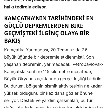
halkı tedirgin ediyor.
KAMÇATKA'NIN TARIHINDEKI EN
GÜÇLÜ DEPREMLERDEN BIRI:
GEÇMIŞTEKI İLGINÇ OLAYA BIR
BAKIŞ
Kamçatka Yarımadası, 20 Temmuz'da 7.6
büyüklüğünde bir depremle etkilenmişti. Son
yaşanan depremin, yarımadadaki Petropavlovsk-
Kamçatski kentine 115 kilometre mesafede,
Büyük Okyanus açıklarında gerçekleştiği bildirildi.
Bu durum, bölgenin sismik aktivitesinin ne kadar
yüksek olduğunu bir kez daha gözler önüne
seriyor. Destek ve yardım çalışmaları, bu tür
doğal afetlerle mücadele eden topluluklar için her