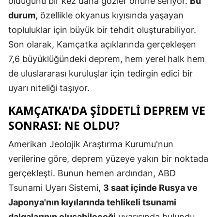
olduğunu bir kez daha gözler önüne seriyor.
Bu
durum
, özellikle okyanus kıyısında yaşayan
topluluklar için büyük bir tehdit oluşturabiliyor.
Son olarak, Kamçatka açıklarında gerçekleşen
7,6 büyüklüğündeki deprem, hem yerel halk hem
de uluslararası kuruluşlar için tedirgin edici bir
uyarı niteliği taşıyor.
KAMÇATKA'DA ŞIDDETLI DEPREM VE
SONRASI: NE OLDU?
Amerikan Jeolojik Araştırma Kurumu'nun
verilerine göre, deprem yüzeye yakın bir noktada
gerçekleşti. Bunun hemen ardından, ABD
Tsunami Uyarı Sistemi,
3 saat içinde Rusya ve
Japonya'nın kıyılarında tehlikeli tsunami
dalgalarının oluşabileceği
uyarısında bulundu.