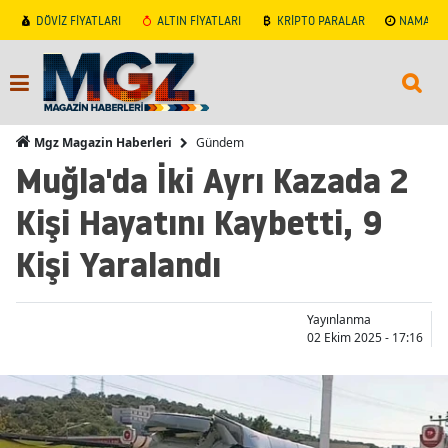
DÖVİZ FİYATLARI
ALTIN FİYATLARI
KRİPTO PARALAR
NAMAZ V
Gündem
Mgz Magazin Haberleri
Muğla'da İki Ayrı Kazada 2
Kişi Hayatını Kaybetti, 9
Kişi Yaralandı
Yayınlanma
02 Ekim 2025 - 17:16