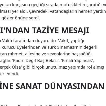
yolun karşısına geçtiği sırada motosikletin çarptığı v
ulması yer aldı. Çevredeki vatandaşların hemen yardı
i gözler önüne serdi.
I'NDAN TAZIYE MESAJI
n Vakfı tarafından duyuruldu. Vakıf, yaptığı
 kurucu üyelerinden ve Türk Sineması’nın değerli
tan rahmet, ailesine ve sevenlerine başsağlığı
ağlar, 'Kadın Değil Baş Belası', 'Kınalı Yapıncak',
 Gerçek Olsa' gibi birçok unutulmaz yapımda rol almış
yer edindi.
INE SANAT DÜNYASINDAN