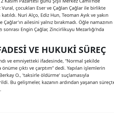
 2 Kasım Pazartesi günü Şişli Merkez Camii’nde
iz Vural, çocukları Eser ve Çağlan Çağlar ile birlikte
katıldı. Nuri Alço, Ediz Hun, Teoman Ayık ve yakın
e Çağlar'ın ailesini yalnız bırakmadı. Öğle namazının
 sonrası Engin Çağlar, Zincirlikuyu Mezarlığı’nda
ADESI VE HUKUKI SÜREÇ
ndı ve emniyetteki ifadesinde, “Normal şekilde
 önüme çıktı ve çarptım” dedi. Yapılan işlemlerin
Berkay O., 'taksirle öldürme' suçlamasıyla
ildi. Bu gelişmeler, kazanın ardından yaşanan süreçt
.