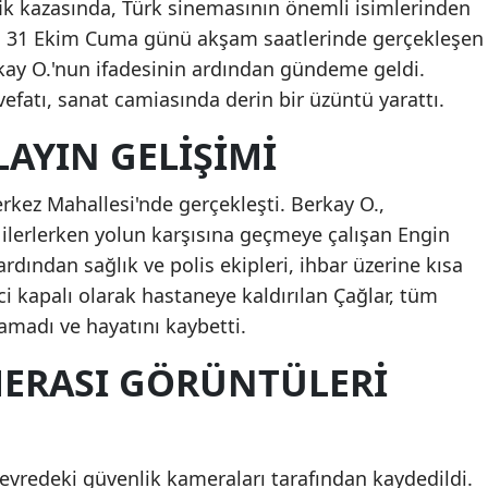
fik kazasında, Türk sinemasının önemli isimlerinden
i. 31 Ekim Cuma günü akşam saatlerinde gerçekleşen
kay O.'nun ifadesinin ardından gündeme geldi.
vefatı, sanat camiasında derin bir üzüntü yarattı.
LAYIN GELIŞIMI
erkez Mahallesi'nde gerçekleşti. Berkay O.,
 ilerlerken yolun karşısına geçmeye çalışan Engin
rdından sağlık ve polis ekipleri, ihbar üzerine kısa
nci kapalı olarak hastaneye kaldırılan Çağlar, tüm
madı ve hayatını kaybetti.
ERASI GÖRÜNTÜLERI
evredeki güvenlik kameraları tarafından kaydedildi.