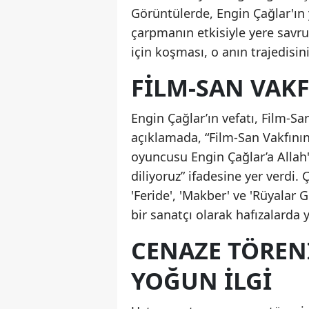
Görüntülerde, Engin Çağlar'ın 
çarpmanın etkisiyle yere savr
için koşması, o anın trajedisin
FILM-SAN VAKF
Engin Çağlar’ın vefatı, Film-Sa
açıklamada, “Film-San Vakfının
oyuncusu Engin Çağlar’a Allah'
diliyoruz” ifadesine yer verdi. Ç
'Feride', 'Makber' ve 'Rüyalar
bir sanatçı olarak hafızalarda 
CENAZE TÖREN
YOĞUN İLGI