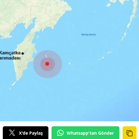
X'de Paylaş
Whatsapp'tan Gönder