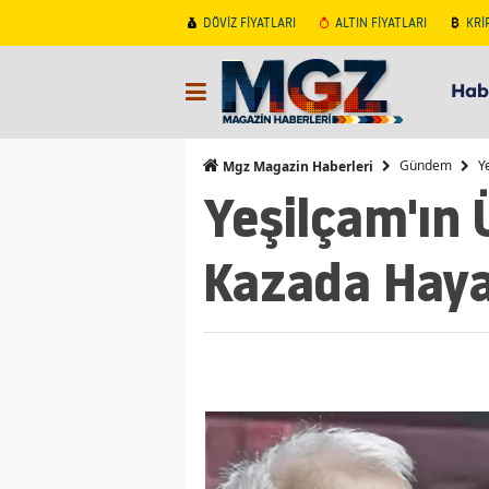
DÖVİZ FİYATLARI
ALTIN FİYATLARI
KRİ
Hab
Gündem
Y
Mgz Magazin Haberleri
Yeşilçam'ın 
Kazada Haya