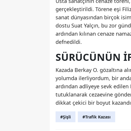
Usta sanatçının cenaze töreni,
gerçekleştirildi. Törene eşi Fil
sanat dünyasından birçok isim 
dostu Suat Yalçın, bu zor günd
ardından kılınan cenaze namazı
defnedildi.
SÜRÜCÜNÜN İF
Kazada Berkay O. gözaltına alı
yolumda ilerliyordum, bir anda
ardından adliyeye sevk edilen 
tutuklanarak cezaevine gönder
dikkat çekici bir boyut kazandı
#Şişli
#Trafik Kazası