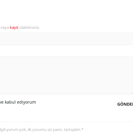
r veya
kayıt
olabilirsiniz.
e kabul ediyorum
GÖNDE
 ilgili yorum yok, ilk yorumu siz yazın, tartışalım *