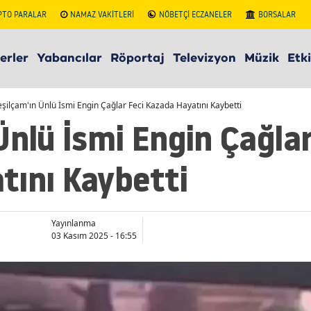
PTO PARALAR
NAMAZ VAKİTLERİ
NÖBETÇİ ECZANELER
BORSALAR
erler
Yabancılar
Röportaj
Televizyon
Müzik
Etki
eşilçam'ın Ünlü İsmi Engin Çağlar Feci Kazada Hayatını Kaybetti
Ünlü İsmi Engin Çağlar
tını Kaybetti
Yayınlanma
03 Kasım 2025 - 16:55