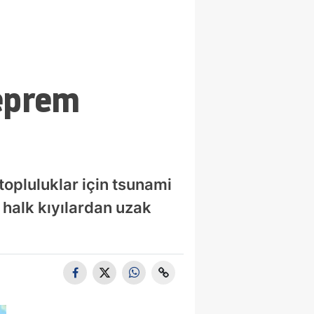
eprem
opluluklar için tsunami
 halk kıyılardan uzak