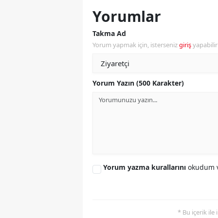
Yorumlar
Takma Ad
Yorum yapmak için, isterseniz
giriş
yapabili
Yorum Yazın (500 Karakter)
Yorum yazma kurallarını
okudum v
* Bu içerik ile