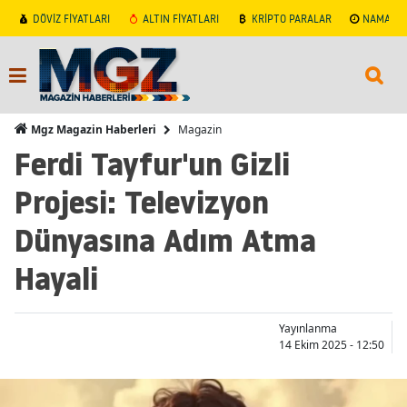
DÖVİZ FİYATLARI
ALTIN FİYATLARI
KRİPTO PARALAR
NAMAZ V
Magazin
Mgz Magazin Haberleri
Ferdi Tayfur'un Gizli
Projesi: Televizyon
Dünyasına Adım Atma
Hayali
Yayınlanma
14 Ekim 2025 - 12:50