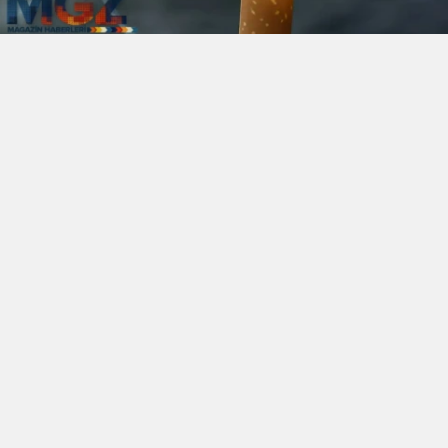
YAZAR: Haktan Aydın
Dün, JTI Grubu'nun gerçekleştirdiği sigara
zammının ardından, British American Tobacco
(BAT) Grubu'ndan da yeni bir zam haberi geldi.
Bu durum, sigara fiyatlarının yükselmesi