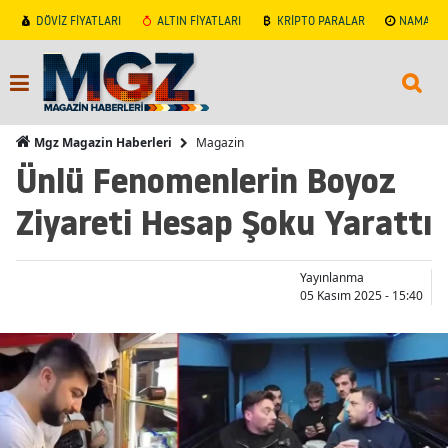
DÖVİZ FİYATLARI
ALTIN FİYATLARI
KRİPTO PARALAR
NAMAZ V
Magazin
Mgz Magazin Haberleri
Ünlü Fenomenlerin Boyoz
Ziyareti Hesap Şoku Yarattı
Yayınlanma
05 Kasım 2025 - 15:40