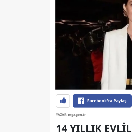
Facebook'ta Paylaş
YAZAR: mgz.gen.tr
14 YILLIK EVLI