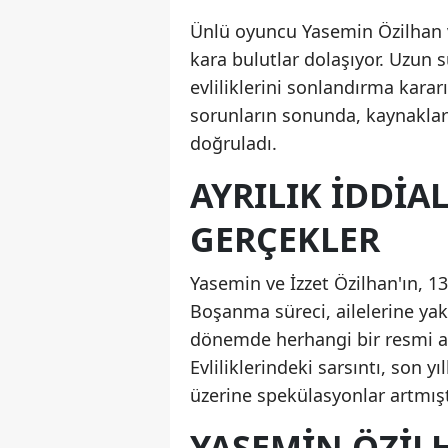
Ünlü oyuncu Yasemin Özilhan ve 
kara bulutlar dolaşıyor. Uzun s
evliliklerini sonlandırma kararı
sorunların sonunda, kaynaklar 
doğruladı.
AYRILIK İDDIA
GERÇEKLER
Yasemin ve İzzet Özilhan'ın, 13
Boşanma süreci, ailelerine yak
dönemde herhangi bir resmi a
Evliliklerindeki sarsıntı, son y
üzerine spekülasyonlar artmışt
YASEMIN ÖZILH