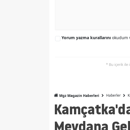
Yorum yazma kurallarını
okudum v
* Bu içerik ile
Haberler
K
Mgz Magazin Haberleri
Kamçatka'da
Meydana Geld