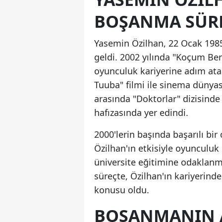
BOŞANMA SÜRE
Yasemin Özilhan, 22 Ocak 198
geldi. 2002 yılında "Koçum Beni
oyunculuk kariyerine adım atan
Tuuba" filmi ile sinema dünyası
arasında "Doktorlar" dizisinde c
hafızasında yer edindi.
2000'lerin başında başarılı bir
Özilhan'ın etkisiyle oyunculuk
üniversite eğitimine odaklanma
süreçte, Özilhan'ın kariyerinde
konusu oldu.
BOŞANMANIN A