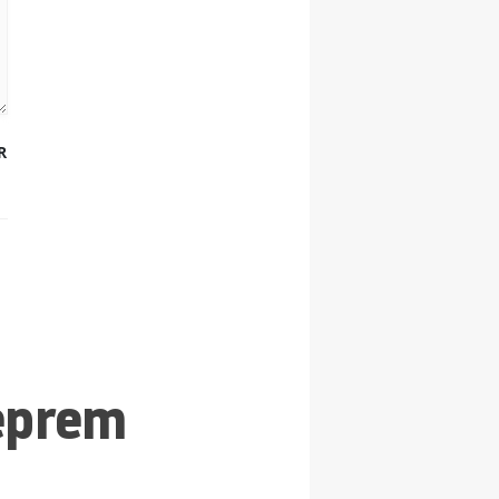
R
eprem