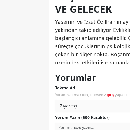
VE GELECEK
Yasemin ve İzzet Özilhan'ın ay
yakından takip ediliyor. Evlilik
başlangıcı anlamına gelebilir.
süreçte çocuklarının psikoloj
çeken bir diğer nokta. Boşanman
üzerindeki etkileri ise zamanla
Yorumlar
Takma Ad
Yorum yapmak için, isterseniz
giriş
yapabili
Yorum Yazın (500 Karakter)