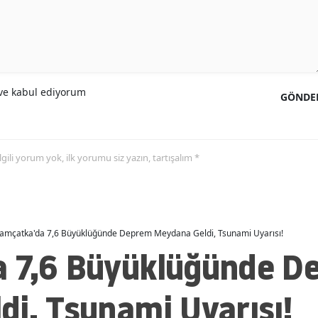
e kabul ediyorum
GÖNDE
 ilgili yorum yok, ilk yorumu siz yazın, tartışalım *
amçatka'da 7,6 Büyüklüğünde Deprem Meydana Geldi, Tsunami Uyarısı!
 7,6 Büyüklüğünde D
i, Tsunami Uyarısı!