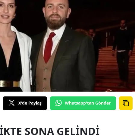
X'de Paylaş
Whatsapp'tan Gönder
LIKTE SONA GELINDI