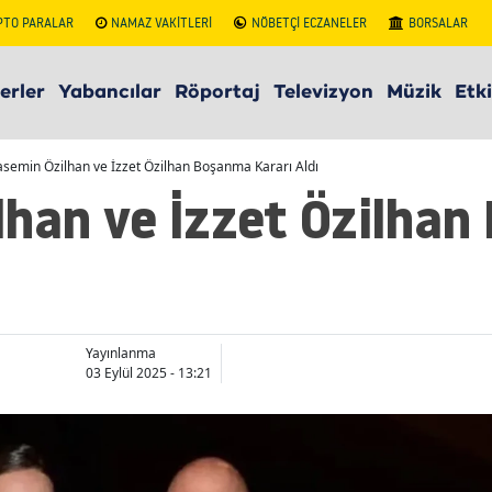
PTO PARALAR
NAMAZ VAKİTLERİ
NÖBETÇİ ECZANELER
BORSALAR
erler
Yabancılar
Röportaj
Televizyon
Müzik
Etki
asemin Özilhan ve İzzet Özilhan Boşanma Kararı Aldı
lhan ve İzzet Özilha
Yayınlanma
03 Eylül 2025 - 13:21