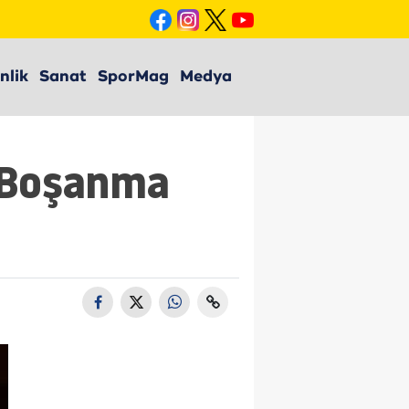
nlik
Sanat
SporMag
Medya
n Boşanma