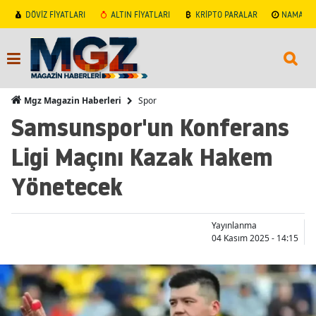
DÖVİZ FİYATLARI
ALTIN FİYATLARI
KRİPTO PARALAR
NAMAZ V
Spor
Mgz Magazin Haberleri
Samsunspor'un Konferans
Ligi Maçını Kazak Hakem
Yönetecek
Yayınlanma
04 Kasım 2025 - 14:15