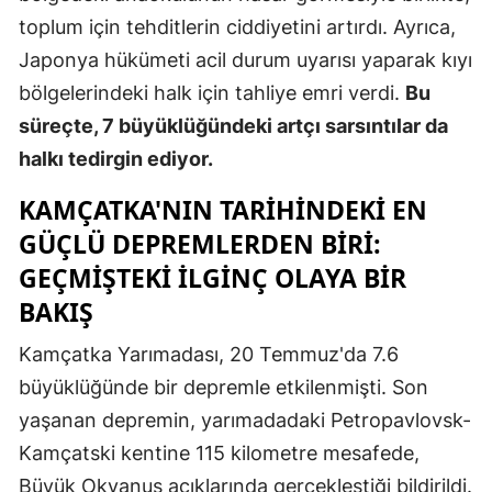
toplum için tehditlerin ciddiyetini artırdı. Ayrıca,
Japonya hükümeti acil durum uyarısı yaparak kıyı
bölgelerindeki halk için tahliye emri verdi.
Bu
süreçte, 7 büyüklüğündeki artçı sarsıntılar da
halkı tedirgin ediyor.
KAMÇATKA'NIN TARIHINDEKI EN
GÜÇLÜ DEPREMLERDEN BIRI:
GEÇMIŞTEKI İLGINÇ OLAYA BIR
BAKIŞ
Kamçatka Yarımadası, 20 Temmuz'da 7.6
büyüklüğünde bir depremle etkilenmişti. Son
yaşanan depremin, yarımadadaki Petropavlovsk-
Kamçatski kentine 115 kilometre mesafede,
Büyük Okyanus açıklarında gerçekleştiği bildirildi.