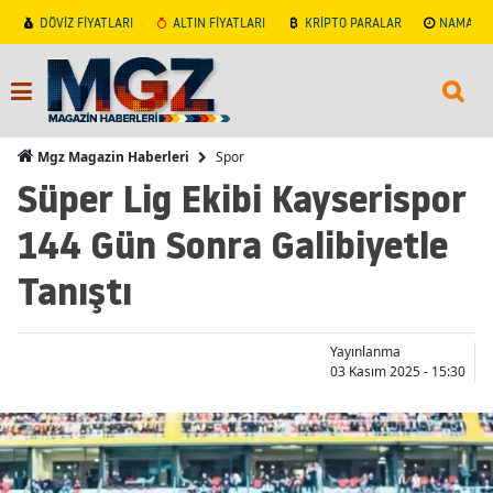
DÖVİZ FİYATLARI
ALTIN FİYATLARI
KRİPTO PARALAR
NAMAZ V
Spor
Mgz Magazin Haberleri
Süper Lig Ekibi Kayserispor
144 Gün Sonra Galibiyetle
Tanıştı
Yayınlanma
03 Kasım 2025 - 15:30