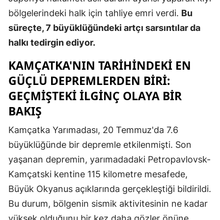
bölgelerindeki halk için tahliye emri verdi.
Bu
süreçte, 7 büyüklüğündeki artçı sarsıntılar da
halkı tedirgin ediyor.
KAMÇATKA'NIN TARIHINDEKI EN
GÜÇLÜ DEPREMLERDEN BIRI:
GEÇMIŞTEKI İLGINÇ OLAYA BIR
BAKIŞ
Kamçatka Yarımadası, 20 Temmuz'da 7.6
büyüklüğünde bir depremle etkilenmişti. Son
yaşanan depremin, yarımadadaki Petropavlovsk-
Kamçatski kentine 115 kilometre mesafede,
Büyük Okyanus açıklarında gerçekleştiği bildirildi.
Bu durum, bölgenin sismik aktivitesinin ne kadar
yüksek olduğunu bir kez daha gözler önüne