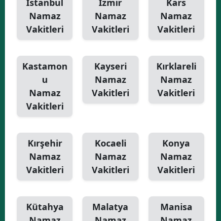
İstanbul
İzmir
Kars
Namaz
Namaz
Namaz
Vakitleri
Vakitleri
Vakitleri
Kastamon
Kayseri
Kırklareli
u
Namaz
Namaz
Namaz
Vakitleri
Vakitleri
Vakitleri
Kırşehir
Kocaeli
Konya
Namaz
Namaz
Namaz
Vakitleri
Vakitleri
Vakitleri
Kütahya
Malatya
Manisa
Namaz
Namaz
Namaz