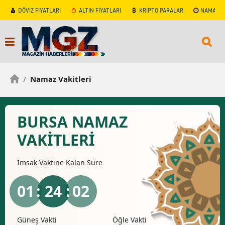
DÖVİZ FİYATLARI
ALTIN FİYATLARI
KRİPTO PARALAR
NAMAZ V
/
Namaz Vakitleri
BURSA NAMAZ
VAKİTLERİ
İmsak
Vaktine Kalan Süre
01
: 24 :
02
Güneş Vakti
Öğle Vakti
İkind