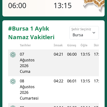
06:00
13:15
17
#Bursa 1 Aylık
Şehir Seçiniz
Namaz Vakitleri
Tarihler
İmsak
Güneş
Öğle
İkindi
07
04:21
06:00
13:15
17:06
Ağustos
2026
Cuma
08
04:22
06:01
13:15
17:05
Ağustos
2026
Cumartesi