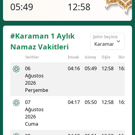
05:49
12:58
16
#Karaman 1 Aylık
Şehir Seçiniz
Namaz Vakitleri
Tarihler
İmsak
Güneş
Öğle
İkindi
06
04:16
05:49
12:58
16:45
Ağustos
2026
Perşembe
07
04:17
05:50
12:58
16:45
Ağustos
2026
Cuma