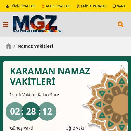
DÖVİZ FİYATLARI
ALTIN FİYATLARI
KRİPTO PARALAR
NAMAZ V
/
Namaz Vakitleri
KARAMAN NAMAZ
VAKİTLERİ
İkindi
Vaktine Kalan Süre
02
: 28 :
12
Güneş Vakti
Öğle Vakti
İkind