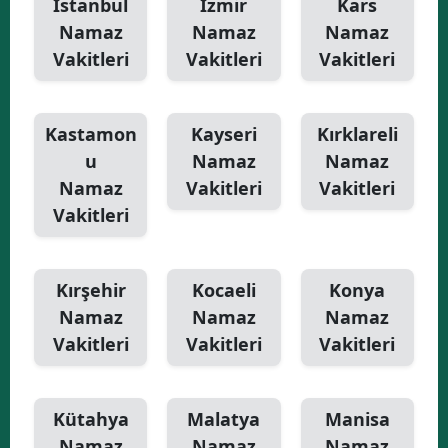
İstanbul
İzmir
Kars
Namaz
Namaz
Namaz
Vakitleri
Vakitleri
Vakitleri
Kastamon
Kayseri
Kırklareli
u
Namaz
Namaz
Namaz
Vakitleri
Vakitleri
Vakitleri
Kırşehir
Kocaeli
Konya
Namaz
Namaz
Namaz
Vakitleri
Vakitleri
Vakitleri
Kütahya
Malatya
Manisa
Namaz
Namaz
Namaz