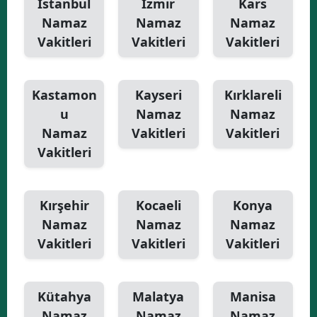
İstanbul
İzmir
Kars
Namaz
Namaz
Namaz
Vakitleri
Vakitleri
Vakitleri
Kastamon
Kayseri
Kırklareli
u
Namaz
Namaz
Namaz
Vakitleri
Vakitleri
Vakitleri
Kırşehir
Kocaeli
Konya
Namaz
Namaz
Namaz
Vakitleri
Vakitleri
Vakitleri
Kütahya
Malatya
Manisa
Namaz
Namaz
Namaz