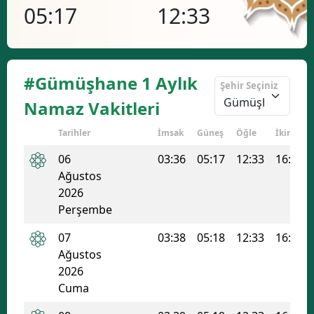
05:17
12:33
16
#Gümüşhane 1 Aylık
Şehir Seçiniz
Namaz Vakitleri
Tarihler
İmsak
Güneş
Öğle
İkindi
06
03:36
05:17
12:33
16:25
Ağustos
2026
Perşembe
07
03:38
05:18
12:33
16:25
Ağustos
2026
Cuma