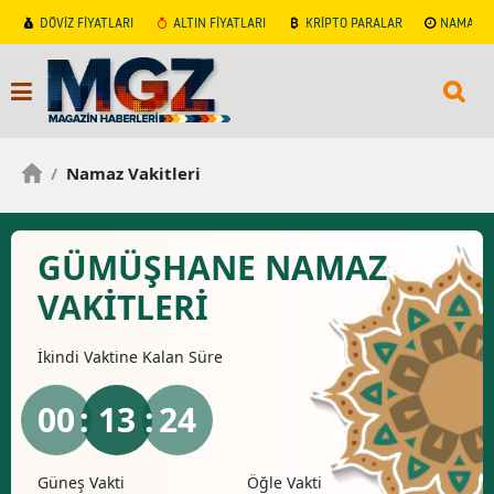
DÖVİZ FİYATLARI
ALTIN FİYATLARI
KRİPTO PARALAR
NAMAZ V
/
Namaz Vakitleri
GÜMÜŞHANE NAMAZ
VAKİTLERİ
İkindi
Vaktine Kalan Süre
00
: 13 :
24
Güneş Vakti
Öğle Vakti
İkind